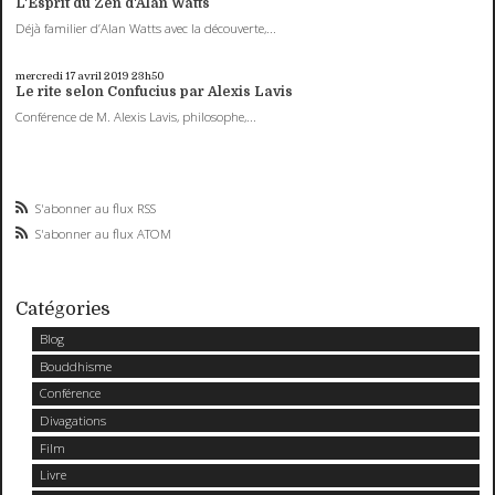
L'Esprit du Zen d'Alan Watts
Déjà familier d’Alan Watts avec la découverte,...
mercredi 17
avril 2019
23h50
Le rite selon Confucius par Alexis Lavis
Conférence de M. Alexis Lavis, philosophe,...
S'abonner au flux RSS
S'abonner au flux ATOM
Catégories
Blog
Bouddhisme
Conférence
Divagations
Film
Livre