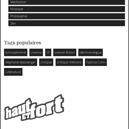
Méditation
Musique
Philosophie
Zen
Tags populaires
schizophrénie
cinema
SF
science-fiction
déchronologue
stéphane beauverger
critique
critique littéraire
Fabrice Colin
Littérature