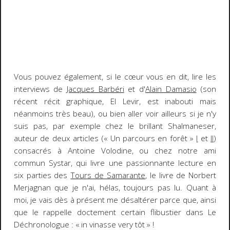
Vous pouvez également, si le cœur vous en dit, lire les
interviews de
Jacques Barbéri
et d'
Alain Damasio
(son
récent récit graphique,
El Levir
, est inabouti mais
néanmoins très beau), ou bien aller voir ailleurs si je n'y
suis pas, par exemple chez le brillant Shalmaneser,
auteur de deux articles (« Un parcours en forêt »
I
et
II
)
consacrés à Antoine Volodine, ou chez notre ami
commun Systar, qui livre une passionnante lecture en
six parties des
Tours de Samarante
, le livre de Norbert
Merjagnan que je n'ai, hélas, toujours pas lu. Quant à
moi, je vais dès à présent me désaltérer parce que, ainsi
que le rappelle doctement certain flibustier dans
Le
Déchronologue
:
« in vinasse very tôt »
!