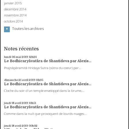
janvier 2015
décembre 2014
novembre 2014
octobre 2014
Toutes les archives
Notes récentes
lundi 06
mai 2019
12h24
Le Bodhicaryâvatâra de Shantideva par Alexis...
Prajnâpâramitâ Hridaya Sutra (sûtra du coeur) par...
dimanche 21
avril 2019
11h35
Le Bodhicaryâvatâra de Shântideva par Alexis...
Cloche du soir d'un temple enveloppé dans la brume,...
jeudi 18
avril 2019
10h51
Le Bodhicaryâvatâra de Shantideva par Alexis...
Comme dans la nuit que provoquent de lourds nuages...
jeudi 18
avril 2019
00h02