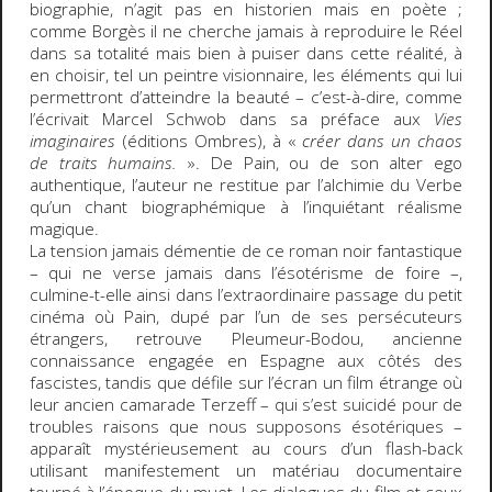
biographie, n’agit pas en historien mais en poète ;
comme Borgès il ne cherche jamais à reproduire le Réel
dans sa totalité mais bien à puiser dans cette réalité, à
en choisir, tel un peintre visionnaire, les éléments qui lui
permettront d’atteindre la beauté – c’est-à-dire, comme
l’écrivait Marcel Schwob dans sa préface aux
Vies
imaginaires
(éditions Ombres), à «
créer dans un chaos
de traits humains.
». De Pain, ou de son alter ego
authentique, l’auteur ne restitue par l’alchimie du Verbe
qu’un chant biographémique à l’inquiétant réalisme
magique.
La tension jamais démentie de ce roman noir fantastique
– qui ne verse jamais dans l’ésotérisme de foire –,
culmine-t-elle ainsi dans l’extraordinaire passage du petit
cinéma où Pain, dupé par l’un de ses persécuteurs
étrangers, retrouve Pleumeur-Bodou, ancienne
connaissance engagée en Espagne aux côtés des
fascistes, tandis que défile sur l’écran un film étrange où
leur ancien camarade Terzeff – qui s’est suicidé pour de
troubles raisons que nous supposons ésotériques –
apparaît mystérieusement au cours d’un flash-back
utilisant manifestement un matériau documentaire