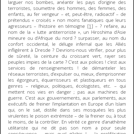
larguer nos bombes, anéantir les pays d’origine des
terroristes, soumettre des hommes, des femmes, des
enfants, au fer vengeur – et, peut-être, radioactif – de
prétendus « croisés » non moins fanatiques que leurs
agresseurs – l’histoire en témoigne
[1]
– ? refaire, au
nom de la « lutte antiterroriste », un Hiroshima d’Asie
mineure ou d’Afrique du nord ? surpasser, au nom du
confort occidental, le déluge infernal que les Alliés
infligèrent à Dresde ? Devrions-nous vitrifier, pour plus
de sûreté, la ceinture du croissant vert, rayer ses
peuples impies de la carte ? C’est aux polices ! c’est aux
services de renseignements ! de démanteler les
réseaux terroristes, d’expulser ou, mieux, d’emprisonner
les égorgeurs, équarrisseurs et plastiqueurs en tous
genres – religieux, politiques, écologistes, etc. – qui
mettent nos vies en danger ; pas aux machines de
guerre. C’est aux gouvernements, aux parlements, aux
exécutifs de freiner l’implantation en Europe d’un Islam
qui, on le sait, distille dans ses mosquées les plus
virulentes le poison extrémiste – de la freiner ou, à tout
le moins, de la contrôler. En vérité ce genre d’anathème
utilitariste qui ne dit pas son nom a pour seule
conséquence – mais quel gâchis ! – la prolifération