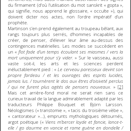
du firmament (d'où l'utilisation du mot sanskrit « gopta »,
qui signifie, nous apprend le glossaire, « occulte »), qui
doivent dicter nos actes, non l’ordre impératif d’un
prophète.
Martinson s’en prend également au troupeau bêlant, aux
rangs toujours plus serrés, d’hommes incapables de
créer, de penser, d’élever leur âme au-dessus des
contingences matérielles. Les modes se succèdent en
un «
flot fade d’un temps écoulant ses miasmes / vers la
mort uniquement pour s’y vider.
» Sur le vaisseau, aussi
vaste soit-il, les arts et les sciences perdent
inéluctablement pied : «
Le cerveau paresseux devint son
propre fardeau / et les ouvrages des esprits lucides,
jamais lus. / tournèrent le dos aux êtres d’oisiveté perclus
/ qui ne furent plus agités de pensers nouveaux.
»
[2]
Mais cet arrière-fond moral ne serait rien sans ce
curieux travail de la langue admirablement adapté par les
traducteurs Philippe Bouquet et Björn Larsson.
Néologismes (« transtomie », « tacis du troisième vèbe »,
« cantorateur »…), emprunts mythologiques détournés,
argot poétique («
Viens m’bercer loyde et fancie, lance-t-
elle / go daurme en vancie et rame guène en dondelle /