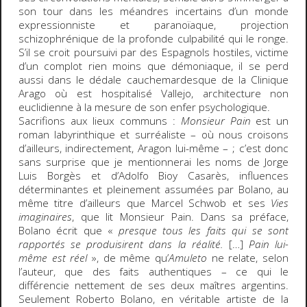
son tour dans les méandres incertains d’un monde
expressionniste et paranoïaque, projection
schizophrénique de la profonde culpabilité qui le ronge.
S’il se croit poursuivi par des Espagnols hostiles, victime
d’un complot rien moins que démoniaque, il se perd
aussi dans le dédale cauchemardesque de la Clinique
Arago où est hospitalisé Vallejo, architecture non
euclidienne à la mesure de son enfer psychologique.
Sacrifions aux lieux communs :
Monsieur Pain
est un
roman labyrinthique et surréaliste – où nous croisons
d’ailleurs, indirectement, Aragon lui-même – ; c’est donc
sans surprise que je mentionnerai les noms de Jorge
Luis Borgès et d’Adolfo Bioy Casarès, influences
déterminantes et pleinement assumées par Bolano, au
même titre d’ailleurs que Marcel Schwob et ses
Vies
imaginaires
, que lit Monsieur Pain. Dans sa préface,
Bolano écrit que «
presque tous les faits qui se sont
rapportés se produisirent dans la réalité.
[…]
Pain lui-
même est réel
», de même qu’
Amuleto
ne relate, selon
l’auteur, que des faits authentiques – ce qui le
différencie nettement de ses deux maîtres argentins.
Seulement Roberto Bolano, en véritable artiste de la