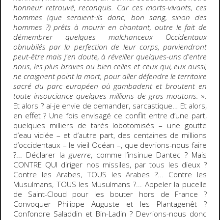
honneur retrouvé, reconquis. Car ces morts-vivants, ces
hommes (que seraient-ils donc, bon sang, sinon des
hommes ?) prêts à mourir en chantant, outre le fait de
démembrer quelques malchanceux Occidentaux
obnubilés par la perfection de leur corps, parviendront
peut-être mais j'en doute, à réveiller quelques-uns d'entre
nous, les plus braves ou bien celles et ceux qui, eux aussi,
ne craignent point la mort, pour aller défendre le territoire
sacré du parc européen où gambadent et broutent en
toute insouciance quelques millions de gras moutons.
».
Et alors ? ai-je envie de demander, sarcastique… Et alors,
en effet ? Une fois envisagé ce conflit entre d’une part,
quelques milliers de tarés lobotomisés – une goutte
d’eau viciée – et d’autre part, des centaines de millions
d’occidentaux – le vieil Océan –, que devrions-nous faire
?... Déclarer la
guerre
, comme l’insinue Dantec ? Mais
CONTRE QUI diriger nos missiles, par tous les dieux ?
Contre les Arabes, TOUS les Arabes ?... Contre les
Musulmans, TOUS les Musulmans ?... Appeler la pucelle
de Saint-Cloud pour les bouter hors de France ?
Convoquer Philippe Auguste et les Plantagenêt ?
Confondre Saladdin et Bin-Ladin ? Devrions-nous donc