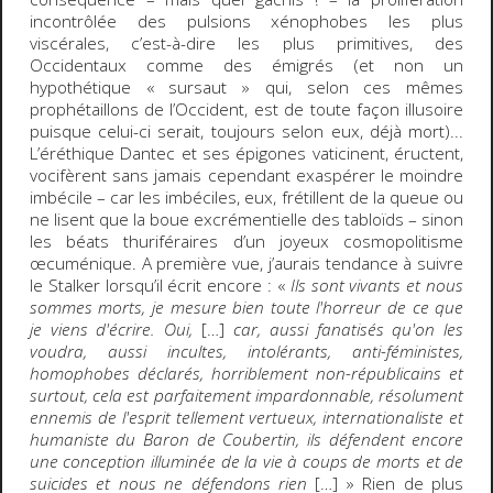
incontrôlée des pulsions xénophobes les plus
viscérales, c’est-à-dire les plus primitives, des
Occidentaux comme des émigrés (et non un
hypothétique « sursaut » qui, selon ces mêmes
prophétaillons de l’Occident, est de toute façon illusoire
puisque celui-ci serait, toujours selon eux, déjà mort)...
L’éréthique Dantec et ses épigones vaticinent, éructent,
vocifèrent sans jamais cependant exaspérer le moindre
imbécile – car les imbéciles, eux, frétillent de la queue ou
ne lisent que la boue excrémentielle des tabloïds – sinon
les béats thuriféraires d’un joyeux cosmopolitisme
œcuménique. A première vue, j’aurais tendance à suivre
le Stalker lorsqu’il écrit encore : «
Ils sont vivants et nous
sommes morts, je mesure bien toute l'horreur de ce que
je viens d'écrire. Oui,
[…]
car, aussi fanatisés qu'on les
voudra, aussi incultes, intolérants, anti-féministes,
homophobes déclarés, horriblement non-républicains et
surtout, cela est parfaitement impardonnable, résolument
ennemis de l'esprit tellement vertueux, internationaliste et
humaniste du Baron de Coubertin, ils défendent encore
une conception illuminée de la vie à coups de morts et de
suicides et nous ne défendons rien
[…] » Rien de plus