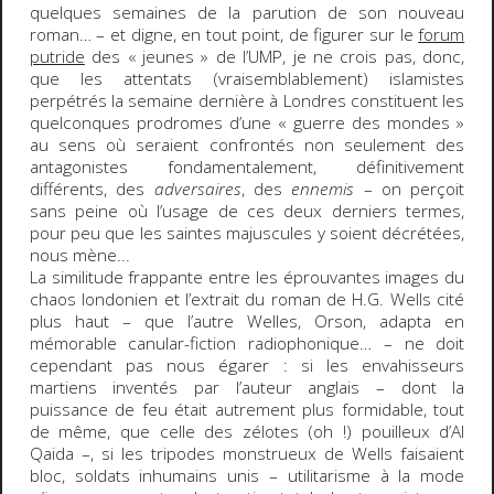
quelques semaines de la parution de son nouveau
roman… – et digne, en tout point, de figurer sur le
forum
putride
des « jeunes » de l’UMP, je ne crois pas, donc,
que les attentats (vraisemblablement) islamistes
perpétrés la semaine dernière à Londres constituent les
quelconques prodromes d’une « guerre des mondes »
au sens où seraient confrontés non seulement des
antagonistes fondamentalement, définitivement
différents, des
adversaires
, des
ennemis
– on perçoit
sans peine où l’usage de ces deux derniers termes,
pour peu que les saintes majuscules y soient décrétées,
nous mène...
La similitude frappante entre les éprouvantes images du
chaos londonien et l’extrait du roman de H.G. Wells cité
plus haut – que l’autre Welles, Orson, adapta en
mémorable canular-fiction radiophonique… – ne doit
cependant pas nous égarer : si les envahisseurs
martiens inventés par l’auteur anglais – dont la
puissance de feu était autrement plus formidable, tout
de même, que celle des zélotes (oh !) pouilleux d’Al
Qaida –, si les tripodes monstrueux de Wells faisaient
bloc, soldats inhumains unis – utilitarisme à la mode