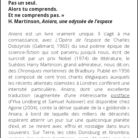
Pas un seul.
Alors tu comprends.
Et ne comprends pas. »
H. Martinson,
Aniara, une odyssée de l’espace
Aniara
est un livre vraiment unique. Il s’agit à ma
connaissance, avec
L'Opéra de l'espace
de Charles
Dobzynski (Gallimard, 1963) du seul poème épique de
science-fiction qui soit parvenu jusqu’à nous, écrit de
surcroît par un prix Nobel (1974) de littérature, le
Suédois Harry Martinson, grand admirateur, nous dit-on,
des
Chroniques martiennes
de Bradbury. Publié en 1956
et composé de cent trois chants élégiaques auxquels
les récents attentats islamistes à Londres confèrent une
intensité particulière,
Aniara
, dont une excellente
traduction (augmentée d'une intéressante
postface
d'Ylva Lindberg et Samuel Autexier) est disponible chez
Agone (2004), conte la dérive spatiale de la « goldonde »
Aniara, à bord de laquelle des milliers de déracinés
espèrent atterrir un jour sur une quelconque planète
d’exil, et se mirent avec effroi et nostalgie dans leurs
souvenirs. Sur Terre, les cités Dorisburg et Xinombra,