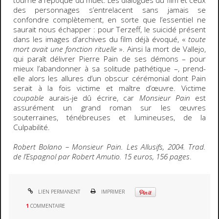
tourné à l’époque du muet. Les dialogues du film et ceux
des personnages s’entrelacent sans jamais se
confondre complètement, en sorte que l’essentiel ne
saurait nous échapper : pour Terzeff, le suicidé présent
dans les images d’archives du film déjà évoqué, «
toute
mort avait une fonction rituelle
». Ainsi la mort de Vallejo,
qui paraît délivrer Pierre Pain de ses démons – pour
mieux l’abandonner à sa solitude pathétique –, prend-
elle alors les allures d’un obscur cérémonial dont Pain
serait à la fois victime et maître d’œuvre. Victime
coupable
aurais-je dû écrire, car
Monsieur Pain
est
assurément un grand roman sur les œuvres
souterraines, ténébreuses et lumineuses, de la
Culpabilité.
Robert Bolano – Monsieur Pain. Les Allusifs, 2004. Trad.
de l’Espagnol par Robert Amutio. 15 euros, 156 pages
.
LIEN PERMANENT
IMPRIMER
1
COMMENTAIRE