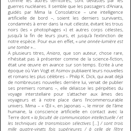
comme les autres territoires, sont dévastés par les
guerres nucléaires. Il semble que les passagers d’Aniara,
guidés par Mima la Consolatrice – une intelligence
artificielle de bord –, soient les derniers survivants,
condamnés à errer dans la nuit céleste, évitant les trous
noirs (les « photophages ») et autres corps célestes,
jusqu’à la fin de leurs jours, et jusqu’à l’extinction de
notre espèce. Pour eux en effet, «
une année-lumière est
une tombe
»…
A plusieurs titres,
Aniara
, que son auteur, chose rare,
n’hésitait pas à présenter comme de la science-fiction,
était une œuvre en avance sur son temps. Ecrite à une
époque où Van Vogt et Asimov publiaient leurs nouvelles
et romans les plus célèbres – Philip K. Dick, qui avait déjà
de nombreuses nouvelles derrière lui, venait de publier
ses premiers romans –, elle délaisse les péripéties du
voyage interstellaire pour s’attacher aux âmes des
voyageurs et à notre place dans l’incommensurable
univers. Mima – « Œil », en Japonais –, le miroir de l'âme
humaine, la conscience artificielle en contact avec la
Terre dont «
la faculté de communication intellectuelle / et
les techniques de transmission sélectives
[…]
/ sont trois
mille quatre-vingts fois supérieures / à celle de l’être