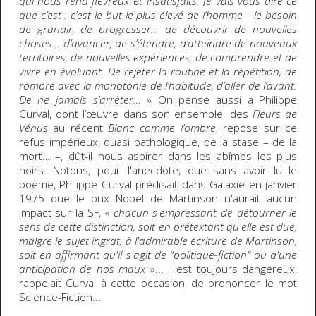
qui nous rend fiévreux et insatisfaits. Je vais vous dire ce
que c’est : c’est le but le plus élevé de l’homme – le besoin
de grandir, de progresser… de découvrir de nouvelles
choses… d’avancer, de s’étendre, d’atteindre de nouveaux
territoires, de nouvelles expériences, de comprendre et de
vivre en évoluant. De rejeter la routine et la répétition, de
rompre avec la monotonie de l’habitude, d’aller de l’avant.
De ne jamais s’arrêter…
» On pense aussi à Philippe
Curval, dont l’œuvre dans son ensemble, des
Fleurs de
Vénus
au récent
Blanc comme l’ombre
, repose sur ce
refus impérieux, quasi pathologique, de la stase – de la
mort… –, dût-il nous aspirer dans les abîmes les plus
noirs. Notons, pour l'anecdote, que sans avoir lu le
poème, Philippe Curval prédisait dans Galaxie en janvier
1975 que le prix Nobel de Martinson n'aurait aucun
impact sur la SF, «
chacun s'empressant de détourner le
sens de cette distinction, soit en prétextant qu'elle est due,
malgré le sujet ingrat, à l'admirable écriture de Martinson,
soit en affirmant qu'il s'agit de “politique-fiction” ou d'une
anticipation de nos maux
»... Il est toujours dangereux,
rappelait Curval à cette occasion, de prononcer le mot
Science-Fiction...