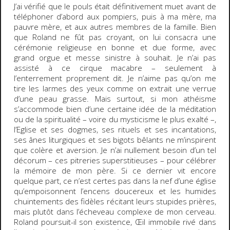
J’ai vérifié que le pouls était définitivement muet avant de
téléphoner d’abord aux pompiers, puis à ma mère, ma
pauvre mère, et aux autres membres de la famille. Bien
que Roland ne fût pas croyant, on lui consacra une
cérémonie religieuse en bonne et due forme, avec
grand orgue et messe sinistre à souhait. Je n’ai pas
assisté à ce cirque macabre – seulement à
l’enterrement proprement dit. Je n’aime pas qu’on me
tire les larmes des yeux comme on extrait une verrue
d’une peau grasse. Mais surtout, si mon athéisme
s’accommode bien d’une certaine idée de la méditation
ou de la spiritualité – voire du mysticisme le plus exalté –,
l’Eglise et ses dogmes, ses rituels et ses incantations,
ses ânes liturgiques et ses bigots bêlants ne m’inspirent
que colère et aversion. Je n’ai nullement besoin d’un tel
décorum – ces pitreries superstitieuses – pour célébrer
la mémoire de mon père. Si ce dernier vit encore
quelque part, ce n’est certes pas dans la nef d’une église
qu’empoisonnent l’encens doucereux et les humides
chuintements des fidèles récitant leurs stupides prières,
mais plutôt dans l’écheveau complexe de mon cerveau.
Roland poursuit-il son existence, Œil immobile rivé dans