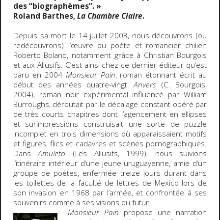
des “biographèmes”. »
Roland Barthes,
La Chambre Claire
.
Depuis sa mort le 14 juillet 2003, nous découvrons (ou
redécouvrons) l’œuvre du poète et romancier chilien
Roberto Bolano, notamment grâce à Christian Bourgois
et aux Allusifs. C’est ainsi chez ce dernier éditeur qu’est
paru en 2004
Monsieur Pain
, roman étonnant écrit au
début des années quatre-vingt.
Anvers
(C. Bourgois,
2004), roman noir expérimental influencé par William
Burroughs, déroutait par le décalage constant opéré par
de très courts chapitres dont l’agencement en ellipses
et surimpressions construisait une sorte de puzzle
incomplet en trois dimensions où apparaissaient motifs
et figures, flics et cadavres et scènes pornographiques.
Dans
Amuleto
(Les Allusifs, 1999), nous suivions
l’itinéraire intérieur d’une jeune uruguayenne, amie d’un
groupe de poètes, enfermée treize jours durant dans
les toilettes de la faculté de lettres de Mexico lors de
son invasion en 1968 par l’armée, et confrontée à ses
souvenirs comme à ses visions du futur.
Monsieur Pain
propose une narration