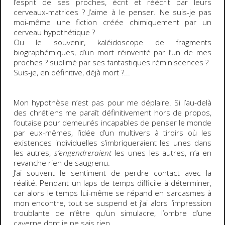
l’esprit de ses proches, écrit et réécrit par leurs
cerveaux-matrices ? J’aime à le penser. Ne suis-je pas
moi-même une fiction créée chimiquement par un
cerveau hypothétique ?
Ou le souvenir, kaléidoscope de fragments
biographémiques, d’un mort réinventé par l’un de mes
proches ? sublimé par ses fantastiques réminiscences ?
Suis-je, en définitive, déjà mort ?...
Mon hypothèse n’est pas pour me déplaire. Si l’au-delà
des chrétiens me paraît définitivement hors de propos,
foutaise pour demeurés incapables de penser le monde
par eux-mêmes, l’idée d’un multivers à tiroirs où les
existences individuelles s’imbriqueraient les unes dans
les autres,
s’engendreraient
les unes les autres, n’a en
revanche rien de saugrenu.
J’ai souvent le sentiment de perdre contact avec la
réalité. Pendant un laps de temps difficile à déterminer,
car alors le temps lui-même se répand en sarcasmes à
mon encontre, tout se suspend et j’ai alors l’impression
troublante de n’être qu’un simulacre, l’ombre d’une
caverne dont je ne sais rien.