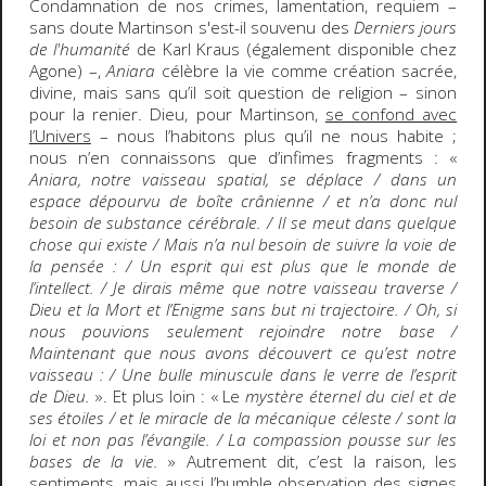
Condamnation de nos crimes, lamentation, requiem –
sans doute Martinson s'est-il souvenu des
Derniers jours
de l'humanité
de Karl Kraus (également disponible chez
Agone) –,
Aniara
célèbre la vie comme création sacrée,
divine, mais sans qu’il soit question de religion – sinon
pour la renier. Dieu, pour Martinson,
se confond avec
l’Univers
– nous l’habitons plus qu’il ne nous habite ;
nous n’en connaissons que d’infimes fragments : «
Aniara, notre vaisseau spatial, se déplace / dans un
espace dépourvu de boîte crânienne / et n’a donc nul
besoin de substance cérébrale. / Il se meut dans quelque
chose qui existe / Mais n’a nul besoin de suivre la voie de
la pensée : / Un esprit qui est plus que le monde de
l’intellect. / Je dirais même que notre vaisseau traverse /
Dieu et la Mort et l’Enigme sans but ni trajectoire. / Oh, si
nous pouvions seulement rejoindre notre base /
Maintenant que nous avons découvert ce qu’est notre
vaisseau : / Une bulle minuscule dans le verre de l’esprit
de Dieu.
». Et plus loin : « Le
mystère éternel du ciel et de
ses étoiles / et le miracle de la mécanique céleste / sont la
loi et non pas l’évangile. / La compassion pousse sur les
bases de la vie.
» Autrement dit, c’est la raison, les
sentiments, mais aussi l’humble observation des signes