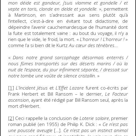
mon déide est gandeur, j’suis vlamme et gondelle / et
vepte en taris, clande en delde et yondelle.
», permettent
à Martinson, en s’adressant aux sens plutôt qu’à
l’intellect, c’est-à-dire en évitant tout didactisme, de
dépeindre l’avenir cauchemardesque de l’humanité dont
la fuite est totalement vaine : au bout du voyage, il n’y a
rien que le vide, le froid, la mort. «
L’horreur ! L’horreur !
»
comme l’a si bien dit le Kurtz
Au cœur des ténèbres
…
«
Dans notre grand sarcophage désormais enterrés /
nous fûmes transportés sur des déserts marins / où la
nuit de l’espace, du jour infiniment séparée, / dressait sur
notre tombe une voûte de silence cristallin.
»
[1]
L’Incident Jésus
et
L’Effet Lazare
furent co-écrits par
Frank Herbert et Bill Ransom – le dernier,
Le Facteur
ascension
, ayant été rédigé par Bill Ransom seul, après la
mort d’Herbert.
[2]
Ceci rappelle la conclusion de
Loterie solaire
, premier
roman publié (en 1955) de Philip K. Dick : «
Ce n’est pas
une poussée aveugle
[…].
Ce n’est pas un instinct animal