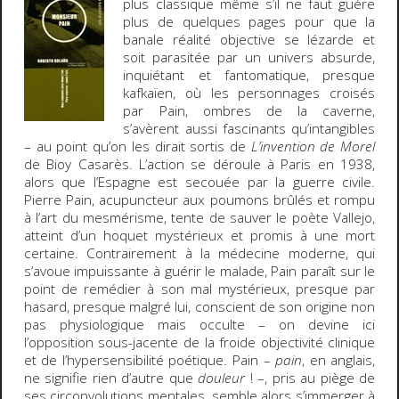
plus classique même s’il ne faut guère
plus de quelques pages pour que la
banale réalité objective se lézarde et
soit parasitée par un univers absurde,
inquiétant et fantomatique, presque
kafkaïen, où les personnages croisés
par Pain, ombres de la caverne,
s’avèrent aussi fascinants qu’intangibles
– au point qu’on les dirait sortis de
L’invention de Morel
de Bioy Casarès. L’action se déroule à Paris en 1938,
alors que l’Espagne est secouée par la guerre civile.
Pierre Pain, acupuncteur aux poumons brûlés et rompu
à l’art du mesmérisme, tente de sauver le poète Vallejo,
atteint d’un hoquet mystérieux et promis à une mort
certaine. Contrairement à la médecine moderne, qui
s’avoue impuissante à guérir le malade, Pain paraît sur le
point de remédier à son mal mystérieux, presque par
hasard, presque malgré lui, conscient de son origine non
pas physiologique mais occulte – on devine ici
l’opposition sous-jacente de la froide objectivité clinique
et de l’hypersensibilité poétique. Pain –
pain
, en anglais,
ne signifie rien d’autre que
douleur
! –, pris au piège de
ses circonvolutions mentales, semble alors s’immerger à