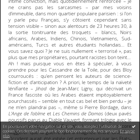
intime conviction, mais quotidiennement renforcée – je
ne crains pas les sarcasmes – par mes voisins
d’immeuble, dans mon quartier populaire parisien : si l’on
y parle peu Français, s’y côtoient cependant sans
tension visible – sinon aux alentours de 23 heures 30, à
la sortie tonitruante des troquets – blancs, Noirs
africains, Arabes, Indiens, Chinois, Vietnamiens, Sud-
américains, Turcs et autres étudiants hollandais… Et
vous savez quoi ? Je ne suis nullement « terrorisé », pas
plus que mes propriétaires, pourtant racistes bon teint…
Ah ! mais puisque vous en êtes à spéculer, à vous
prendre pour les Cassandre de la Toile, pour des Bloy
courroucés : qu’en pensent les auteurs de science-
fiction et d’anticipation ? A priori, le temps de la naïveté
lénifiante –
Jihad
de Jean-Marc Ligny, qui décrivait un
France fasciste où les Arabes étaient impitoyablement
pourchassés – semble en tout cas bel et bien perdu – je
ne m’en plaindrai pas –, même si Pierre Bordage, dans
L’Ange de l’abîme
et
Les Chemins de Damas
(deux pavés
poussifs parus au Diable Vauvert, formant trilogie avec le
non moins dispensable
Evangile du serpent
) ose encore
En poursuivant votre navigation sur ce site, vous acceptez l'utilisation de
cookies. Ces derniers assurent le bon fonctionnement de nos services.
En savoir
suggérer que la guerre qu’il a imaginée entre Orient et
plus
.
Occident aurait été initiée (et entretenue) par les Etats-