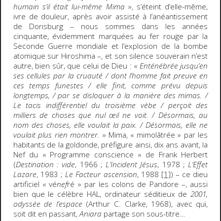
humain s’il était lui-même Mima
», s’éteint d’elle-même,
ivre de douleur, après avoir assisté à l’anéantissement
de Dorisburg – nous sommes dans les années
cinquante, évidemment marquées au fer rouge par la
Seconde Guerre mondiale et l’explosion de la bombe
atomique sur Hiroshima –, et son silence souverain n’est
autre, bien sûr, que celui de Dieu : «
Enténébrée jusqu’en
ses cellules par la cruauté / dont l’homme fait preuve en
ces temps funestes / elle finit, comme prévu depuis
longtemps, / par se disloquer à la manière des mimas. /
Le tacis indifférentiel du troisième vèbe / perçoit des
milliers de choses que nul œil ne voit. / Désormais, au
nom des choses, elle voulait la paix. / Désormais, elle ne
voulait plus rien montrer.
» Mima, « mimolâtrée » par les
habitants de la goldonde, préfigure ainsi, dix ans avant, la
Nef du « Programme conscience » de Frank Herbert
(
Destination : vide
, 1966 ;
L’Incident Jésus
, 1978 ;
L’Effet
Lazare
, 1983 ;
Le Facteur ascension
, 1988
[1]
) – ce dieu
artificiel « vé
nef
ré » par les colons de Pandore –, aussi
bien que le célèbre HAL, ordinateur séditieux de
2001,
odyssée de l’espace
(Arthur C. Clarke, 1968), avec qui,
soit dit en passant,
Aniara
partage son sous-titre…