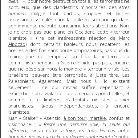
alien
… –, pour notre destruction totale, les terroristes ne
sont, eux, que des clandestins minoritaires, des
êtres
humains
malgré tout, barbus, stupides et lâches
assassins dissimulés dans la foule musulmane qui dans
son immense majorité, condamne leurs abjections. Non,
je ne crois pas que plane en Occident, cette « terreur
islamiste » (lire cet intéressante
réaction de Marc
Alpozzo
) dont certains hâbleurs nous rebattent les
oreilles à des fins sans doute propitiatoires, pas plus du
moins que ne l’emporta au final la « terreur »
communiste pendant la Guerre Froide, pas plus, encore,
que ne pèse sur nous la moindre « terreur » virale. Les
Israéliens peuvent être terrorisés, à juste titre. Les
Palestiniens, également. Mais nous !... Ici existent
seulement – ce qui devrait suffire cependant à
exacerber notre vigilance – des menaces ponctuelles, et
somme toute limitées, d’attentats nihilistes – hier
anarchistes, là-bas indépendantistes, là encore
islamistes.
Juan « Stalker » Asensio,
à son tour, martèle
, confus et
visionnaire : «
Reste une dernière voie, la seule qui
affirmera, sinon notre victoire, en tous les cas notre
honneur, moins que cela, un dernier soubresaut de notre