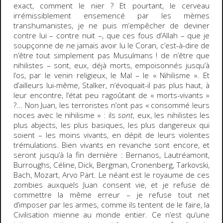
exact, comment le nier ? Et pourtant, le cerveau
irrémissiblement ensemencé par les mèmes
transhumanistes, je ne puis m’empêcher de deviner
contre lui – contre nuit –, que ces fous d’Allah – que je
soupçonne de ne jamais avoir lu le Coran, c’est-à-dire de
n’être tout simplement pas Musulmans ! de n’être que
nihilistes – sont, eux, déjà morts, empoisonnés jusqu’à
l’os, par le venin religieux, le Mal – le « Nihilisme ». Et
d’ailleurs lui-même, Stalker, n’évoquait-il pas plus haut, à
leur encontre, l’état peu ragoûtant de « morts-vivants »
?... Non Juan, les terroristes n’ont pas « consommé leurs
noces avec le nihilisme » : ils
sont
, eux, les nihilistes les
plus abjects, les plus basiques, les plus dangereux qui
soient – les moins vivants, en dépit de leurs violentes
trémulations. Bien vivants en revanche sont encore, et
seront jusqu’à la fin dernière : Bernanos, Lautréamont,
Burroughs, Céline, Dick, Bergman, Cronenberg, Tarkovski,
Bach, Mozart, Arvo Pärt. Le néant est le royaume de ces
zombies auxquels Juan consent vie, et je refuse de
commettre la même erreur – je refuse tout net
d’imposer par les armes, comme ils tentent de le faire, la
Civilisation mienne au monde entier. Ce n’est qu’une