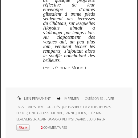
de quelque propriété
réflective de leur
enveloppe ; d’autres
glissaient à trente pieds
seulement des terrasses
du Château, sur lesquelles
Aloysius aimait à
s’allonger par temps clair.
Au clapotement des
vagues qui, un peu plus
loin, venaient lécher les
remparts, s’ajoutait alors
le souffle nonchalant des
brûleurs.
(Finis Gloriae Mundi)
LIEN PERMANENT
IMPRIMER
CATÉGORIES :
LIVRE
TAGS :
FAITES DEMI-TOUR DÈS QUE POSSIBLE
,
LA VOLTE
,
THOMAS
BECKER
,
FINIS GLORIAE MUNDI
,
JEANNE JULIEN
,
STÉPHANE
BEAUVERGER
,
ALAIN DAMASIO
,
KETTY STEWARD
,
LEO DHAYER
2
COMMENTAIRES