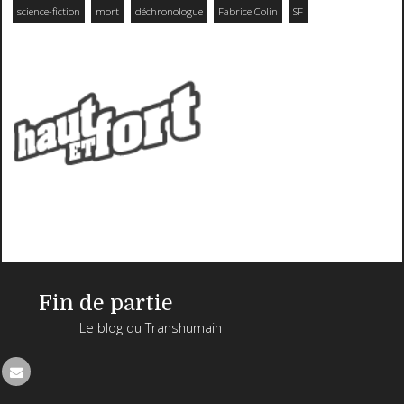
science-fiction
mort
déchronologue
Fabrice Colin
SF
Fin de partie
Le blog du Transhumain