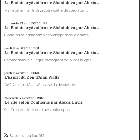
Le Bodhicaryâvatâra de Shantideva par Alexis...
Prajnâpâramitâ Hridaya Sutra (sûtra du coeur) par...
dimanche 21
avril 2019
11h35
Le Bodhicaryâvatâra de Shântideva par Alexis...
Cloche du soir d'un temple enveloppé dans la brume,...
jeudi 18
avril 2019
10h51
Le Bodhicaryâvatâra de Shantideva par Alexis...
Comme dans la nuit que provoquent de lourds nuages...
jeudi 18
avril 2019
00h02
L'Esprit du Zen d'Alan Watts
Déjà familier d’Alan Watts avec la découverte,...
mercredi 17
avril 2019
23h50
Le rite selon Confucius par Alexis Lavis
Conférence de M. Alexis Lavis, philosophe,...
S'abonner au flux RSS