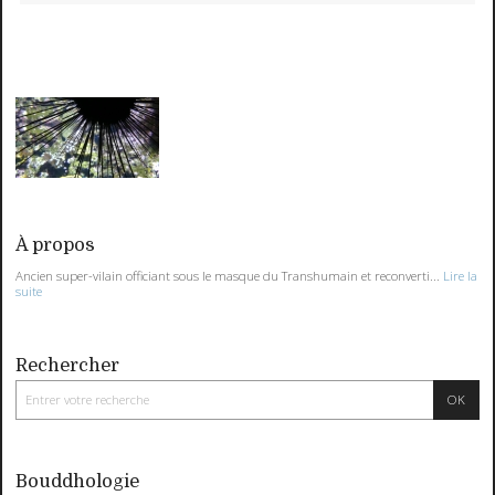
À propos
Ancien super-vilain officiant sous le masque du Transhumain et reconverti...
Lire la
suite
Rechercher
Bouddhologie