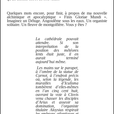
Quelques mots encore, pour finir, à propos de
ma nouvelle
alchimique et apocalyptique « Finis Gloriae Mundi ».
Imaginez un Déluge. Angoulême sous les eaux. Un organiste
solitaire. Un fleuve de montgolfière. Vous y êtes ?
La cathédrale pouvait
attendre. Si son
interprétation de la
position des météores
lents était juste, il en
aurait terminé
aujourd’hui même.
Les mains sur le parapet,
à l’ombre de la statue de
Carnot, à l’endroit précis
où, selon la légende, les
murailles d’Iculisma
tombèrent d’elles-mêmes
en l’an cinq cent huit,
ouvrant la voie à Clovis
venu chasser les disciples
d’Arius et asseoir sa
domination, l’organiste
titulaire Aloysius respirait
les embruns atlantiques et