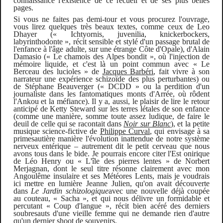
connaissance l'existence de ce recueil et de ses plus belles
pages.
Si vous ne faites pas demi-tour et vous procurez l'ouvrage,
v
ous lirez quelques très beaux textes, comme ceux de Leo
Dhayer (« Ichtyornis, juvenilia, knickerbockers,
labyrinthodonte »,
récit
sensible et stylé d'un passage brutal de
l'enfance à l'âge adulte, sur une étrange Côte d'Opale), d'Alain
Damasio (« Le chamois des Alpes bondit », où l'injection de
mémoire liquide,
et c'est là un point commun avec « Le
Berceau des lucioles » de
Jacques Barbéri
,
fait vivre à son
narrateur une expérience schizoïde des plus perturbantes)
ou
de Stéphane Beauverger (« DCDD » ou la perdition d'un
journaliste dans les fantomatiques monts d'Arrée, où rôde
nt
l'Ankou
et la méfiance
). Il y a, aussi, le plaisir de lire le retour
anticipé de Ketty Steward sur les terres létales de son enfance
(comme une manière, somme toute assez ludique, de faire le
deuil de celle qui se racontait dans
Noir sur Blanc
),
et la petite
musique science-fictive de
Philippe Curval
, qui envisage à sa
primesautière manière l'évolution inattendue de notre système
nerveux entérique – autrement dit le petit cerveau que nous
avons tous dans le bide.
Je pourrais encore citer l'Est onirique
de Léo Henry ou « L'île des pierres lentes » de Norbert
Merjagnan, dont le seul titre résonne clairement avec mon
Angoulême insulaire et ses Météores Lents, mais je voudrais
ici mettre en lumière
Jeanne Julien,
qu'on avait découverte
dans
Le Jardin schizologique
avec une nouvelle déjà coupée
au couteau, « Sacha »
,
et qui nous délivre un formidable et
percutant « Coup d'langue »,
récit bien acéré des derniers
soubresauts d'une vieille femme qui ne demande rien d'autre
qu'un dernier shoot de souvenirs.