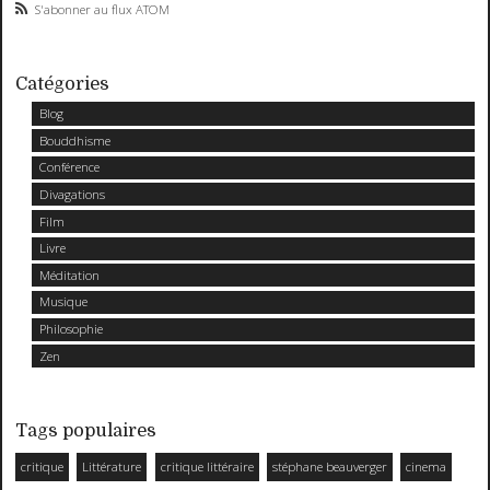
S'abonner au flux ATOM
Catégories
Blog
Bouddhisme
Conférence
Divagations
Film
Livre
Méditation
Musique
Philosophie
Zen
Tags populaires
critique
Littérature
critique littéraire
stéphane beauverger
cinema