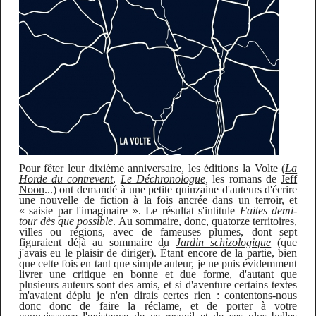
Pour fêter leur dixième anniversaire, les éditions la Volte (
La
Horde du contrevent
,
Le Déchronologue
,
les romans de
Jeff
Noon
...) ont demandé à une petite quinzaine d'auteurs d'écrire
une nouvelle de fiction à la fois ancrée dans un terroir, et
« saisie par l'imaginaire ». Le résultat s'intitule
Faites demi-
tour dès que possible
. Au sommaire, donc, quatorze territoires,
villes ou régions, avec de fameuses plumes, dont sept
figuraient déjà au sommaire du
Jardin schizologique
(que
j'avais eu le plaisir de diriger)
.
É
tant encore de la partie, bien
que cette fois en tant que simple auteur, je ne puis évidemment
livrer une critique en bonne et due forme, d'autant que
plusieurs auteurs sont des amis, et si d'aventure certains textes
m'avaient déplu je n'en dirais
certes
rien :
contentons-nous
donc donc de faire la réclame, et de porter à votre