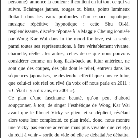
personne), annonce la couleur : il contient en lui tout ce qui va
suivre. Eclairages jaunes, rouges ou bleus, points lumineux
flottant dans les eaux profondes d’un espace aquatique,
musique répétitive, hypnotique : cette Shu Qi-là,
resplendissante, discrète réponse à la Maggie Cheung iconisée
par Wong Kar Wai dans
In the mood for love
, est la seule,
parmi toutes ses représentations, à être véritablement vivante,
charnelle, réelle : les autres, celles de ce que nous pouvons
considérer comme un long flash-back au futur antérieur, ne
sont que des coupes, des plis dont le relief, entrevu dans les
séquences japonaises, ne deviendra effectif que dans ce futur,
que celui-ci soit réel ou rêvé (la voix off nous parle en 2011 :
« C’était il y a dix ans, en 2001 »).
Ce plan d’une fascinante beauté, qu’on peut d’abord
soupçonner, à tort, de singer l’esthétique de Wong Kar Wai
avant que le film et Vicky se plient et se déplient, révélant
alors toute leur complexité, ce plan irréel, donc, nous montre
une Vicky pas encore advenue mais plus vivante que celle(s)
du récit à venir – sortie du vide où elle se débattait/se débattra.