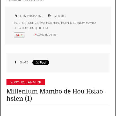
LIEN PERMANENT
IMPRIMER
TAGS :
CRITIQUE
,
CINÉMA
,
HOU HSIAO-HSIEN
,
MILLENIUM MAMBO
,
DURAFOUR
,
SHU QI
,
TECHNO
7
COMMENTAIRES
SHARE
2007.
12. JANVIER
Millenium Mambo de Hou Hsiao-
hsien (1)