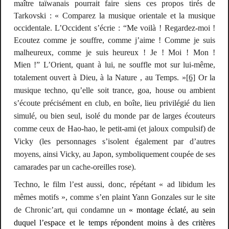
maître taïwanais pourrait faire siens ces propos tirés de
Tarkovski : « Comparez la musique orientale et la musique
occidentale. L’Occident s’écrie : “
Me voilà ! Regardez-moi !
Ecoutez comme je souffre, comme j’aime ! Comme je suis
malheureux, comme je suis heureux ! Je ! Moi ! Mon !
Mien !
” L’Orient, quant à lui, ne souffle mot sur lui-même,
totalement ouvert à Dieu, à la Nature , au Temps. »
[6]
Or la
musique techno, qu’elle soit
trance
,
goa
,
house
ou
ambient
s’écoute précisément en club, en
boîte
, lieu privilégié du lien
simulé, ou bien seul, isolé du monde par de larges écouteurs
comme ceux de Hao-hao, le petit-ami (et jaloux compulsif) de
Vicky (les personnages s’isolent également par d’autres
moyens, ainsi Vicky, au Japon, symboliquement coupée de ses
camarades par un cache-oreilles rose).
Techno, le film l’est aussi, donc, répétant «
ad libidum
les
mêmes motifs », comme s’en plaint Yann Gonzales sur le site
de Chronic’art, qui condamne un
« montage éclaté, au sein
duquel l’espace et le temps répondent moins à des critères