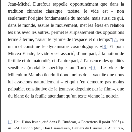
Jean-Michel Durafour rappelle opportunément que dans la
tradition chinoise classique, taoïste, le vide est « non
seulement l’origine fondamentale du monde, mais aussi ce qui,
dans le monde, assure le mouvement, met les êtres en relation
les uns avec les autres, permet le surpassement des oppositions
terme à terme, “saisit le rythme de l’espace et du temps”
[7]
, en
un mot
constitue le dynamisme cosmologique
. »
[8]
Et pour
Mircea Eliade, le vide « est associé, d’une part, à la notion de
fertilité et de maternité, et d’autre part, à l’absence des qualités
sensibles (modalité spécifique au Tao) »
[9]
. Le vide de
Millenium Mambo
tiendrait donc moins de la vacuité que nous
lui associons naturellement – et qui n’en demeure pas moins
palpable, constitutive de la jeunesse dépeinte par le film –, que
du blanc de la feuille attendant qu’un texte vienne la noircir.
[1]
Hou Hsiao-hsien, cité dans E. Burdeau, « Entretiens II (août 2005) »
in J.-M. Frodon (dir.),
Hou Hsiao-hsien
, Cahiers du Cinéma, « Auteurs »,