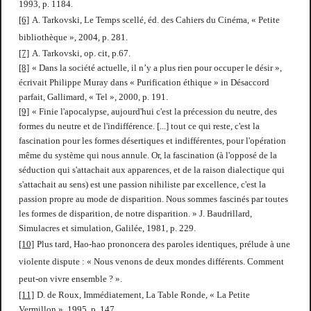
1993, p. 1184.
[6]
A. Tarkovski,
Le Temps scellé
, éd. des Cahiers du Cinéma, « Petite
bibliothèque », 2004, p. 281.
[7]
A. Tarkovski, op. cit, p.67.
[8]
« Dans la société actuelle,
il n’y a plus rien pour occuper le désir
»,
écrivait Philippe Muray dans « Purification éthique » in
Désaccord
parfait
, Gallimard, « Tel », 2000, p. 191.
[9]
« Finie l'apocalypse, aujourd'hui c'est la précession du neutre, des
formes du neutre et de l'indifférence. [...] tout ce qui reste, c'est la
fascination pour les formes désertiques et indifférentes, pour l'opération
même du système qui nous annule. Or, la fascination (à l'opposé de la
séduction qui s'attachait aux apparences, et de la raison dialectique qui
s'attachait au sens) est une passion nihiliste par excellence, c'est la
passion propre au mode de disparition. Nous sommes fascinés par toutes
les formes de disparition, de notre disparition. » J. Baudrillard,
Simulacres et simulation
, Galilée, 1981, p. 229.
[10]
Plus tard, Hao-hao prononcera des paroles identiques, prélude à une
violente dispute : « Nous venons de deux mondes différents. Comment
peut-on vivre ensemble ? ».
[11]
D. de Roux,
Immédiatement
, La Table Ronde, « La Petite
Vermillon », 1995, p. 147.