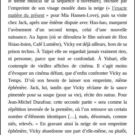
le thème musical de la séquence d’ouverture), onctuée par
l’empreinte de son visage moulée dans la neige («
l’exacte
matière du présent
» pour Mia Hansen-Love), puis sa visite
chez Jack, après une énième dispute avec Hao-hao, marquent
l’avènement d’un second
temps
, celui d’une nouvelle
naissance. Au Japon (où se déroulera le film suivant de Hou
Hsiao-hsien,
Café Lumière
), Vicky est déjà ailleurs, hors de sa
prison techno. À Taipei elle ne regardait jamais vraiment rien,
ni personne, parce que tout se confondait. À Yubari, elle
contemple de vieilles affiches de cinéma. Il s’agit moins
d’évoquer un cinéma défunt, que d’enfin confronter Vicky au
Temps. D’où son besoin de laisser son empreinte, même
éphémère. Jack, lui, tandis que Vicky réclame de la sauce
pimentée pour sa soupe (pour sa vie), récite des sutras. Pour
Jean-Michel Durafour, cette seconde partie « sera comme la
répétition inversée
de la première, où l’on retrouve un certain
nombre d’éléments identiques […], mais, désormais, comme
niés,
relevés
. » En gravant ainsi la neige de son empreinte
éphémère, Vicky abandonne une part d’elle-même, ou plutôt,