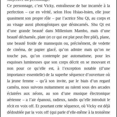
Ce personnage, c’est Vicky, entraîneuse de bar incarnée à la
perfection – car en vérité, selon Hou Hsiao-hsien, elle joue
quasiment son propre rôle – par l’actrice Shu Qi, au corps et
au visage aussi photogéniques que désincarnés. Shu Qi est
d’une grande beauté dans
Millenium Mambo
, mais d’une
beauté décharnée,
plate
(et ce qui est plat peut être plié), plane,
une beauté froide de mannequin ou, précisément, de vedette
de cinéma, de
papier
glacé, qu’on admire mais qu’on ne
touche pas, qu’on contemple par automatisme, pour les
esquisses lumineuses que son corps décrit en se mouvant et
non pour ce qu’elle est, à l’exception notable (d’une
importance essentielle) de la superbe séquence d’ouverture où
la jeune femme – qu’à son invite, par le biais d’un regard
caméra, nous suivons nuitamment au ralenti sous des arcades
éclairées aux néons, au son d’une musique électronique
aérienne – a l’air épanoui, radieux, tandis qu’elle introduit le
récit en voix off. Et pourtant cette séquence, où Vicky est déjà
dédoublée par la voix off (qui parle d’elle-même à la troisième