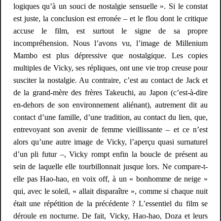
logiques qu’à un souci de nostalgie sensuelle ». Si le constat
est juste, la conclusion est erronée – et le flou dont le critique
accuse le film, est surtout le signe de sa propre
incompréhension. Nous l’avons vu, l’image de
Millenium
Mambo
est plus dépressive que nostalgique. Les copies
multiples de Vicky, ses ré
pli
ques, ont une vie trop creuse pour
susciter la nostalgie. Au contraire, c’est au contact de Jack et
de la grand-mère des frères Takeuchi, au Japon (c’est-à-dire
en-dehors de son environnement aliénant), autrement dit au
contact d’une famille, d’une tradition, au contact du lien, que,
entrevoyant son avenir de femme vieillissante – et ce n’est
alors qu’une autre image de Vicky, l’aperçu quasi surnaturel
d’un pli futur –, Vicky rompt enfin la boucle de présent au
sein de laquelle elle tourbillonnait jusque lors. Ne compare-t-
elle pas Hao-hao, en voix off, à un « bonhomme de neige »
qui, avec le soleil, « allait disparaître », comme si chaque nuit
était une répétition de la précédente ? L’essentiel du film se
déroule en nocturne. De fait, Vicky, Hao-hao, Doza et leurs