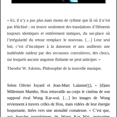
« Ici, il n’y a pas plus mais moins de rythme que là où il n’est
pas fétichisé ; on trouve seulement des translations d’éléments
toujours identiques et entièrement statiques, du sur-place où
l’irrégularité du retour remplace le nouveau. […] Leur seul
but, c’est d’inculquer à la danseuse et aux auditeurs une
inaltérable raideur par des secousses convulsives, des chocs,
sur lesquels aucune angoisse flottante ne peut anticiper. »
Theodor W. Adorno,
Philosophie de la nouvelle musique
.
Selon Olivier Joyard et Jean-Marc Lalanne
[1]
,
«
[d]ans
Millenium Mambo
, Hou retravaille au corps le cinéma de son
supposé rival Wong Kar-wai. […] les images de Wong
reviennent à travers celles de Hou, mais vidées de leur énergie
hoquetante, tirées vers une atonalité comateuse. » C’est que,
aux boucles nostalgiques de Wong Kar Wai, puissantes