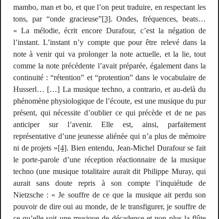
mambo,
man
et
bo
, et que l’on peut traduire, en respectant les
tons, par “onde gracieuse”
[3]
.
Ondes
, fréquences,
beats
…
« La mélodie, écrit encore Durafour, c’est la négation de
l’instant. L’instant n’y compte que pour être relevé dans la
note à venir qui va prolonger la note actuelle, et la lie, tout
comme la note précédente l’avait préparée, également dans la
continuité : “rétention” et “protention” dans le vocabulaire de
Husserl… […] La musique techno,
a contrario
, et au-delà du
phénomène physiologique de l’écoute, est une musique du pur
présent, qui nécessite d’oublier ce qui précède et de ne pas
anticiper sur l’avenir. Elle est, ainsi, parfaitement
représentative d’une jeunesse aliénée qui n’a plus de mémoire
ni de projets »
[4]
. Bien entendu, Jean-Michel Durafour se fait
le porte-parole d’une réception réactionnaire de la musique
techno (une musique
totalitaire
aurait dit Philippe Muray, qui
aurait sans doute repris à son compte l’inquiétude de
Nietzsche : « Je souffre de ce que la musique ait perdu son
pouvoir de dire oui au monde, de le transfigurer, je souffre de
ce qu’elle soit une musique de
décadence
et non plus la flûte