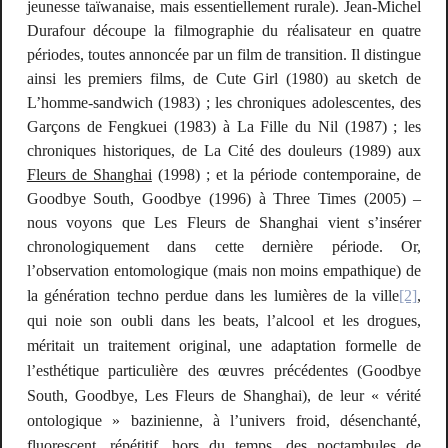
jeunesse taïwanaise, mais essentiellement rurale). Jean-Michel
Durafour découpe la filmographie du réalisateur en quatre
périodes, toutes annoncée par un film de transition. Il distingue
ainsi les premiers films, de
Cute Girl
(1980) au sketch de
L’homme-sandwich
(1983) ; les chroniques adolescentes, des
Garçons de Fengkuei
(1983) à
La Fille
du Nil
(1987) ; les
chroniques historiques, de
La Cité
des douleurs
(1989) aux
Fleurs de Shanghai
(1998) ; et la période contemporaine, de
Goodbye South, Goodbye
(1996) à
Three Times
(2005) –
nous voyons que
Les Fleurs de Shanghai
vient s’insérer
chronologiquement dans cette dernière période. Or,
l’observation entomologique (mais non moins empathique) de
la génération techno perdue dans les lumières de la ville
[2]
,
qui noie son oubli dans les beats, l’alcool et les drogues,
méritait un traitement original, une adaptation formelle de
l’esthétique particulière des œuvres précédentes (
Goodbye
South, Goodbye, Les Fleurs de Shanghai
), de leur « vérité
ontologique » bazinienne, à l’univers froid, désenchanté,
fluorescent, répétitif, hors du temps, des noctambules de