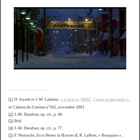
[1]
O. Joyard et J.-M. Lalanne,
« Lynch et “HHH”, l’autre avant-garde »
,
in Cahiers du Cinéma n°562, novembre 2001.
[2]
J.-M. Durafour, op. cit., p. 46.
[3]
Ibid.
[4]
J.-M. Durafour, op. cit., p. 77.
[5]
F. Nietzsche,
Ecce Homo
in Œuvres II, R. Laffont, « Bouquins »,