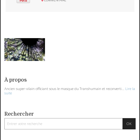
À propos
Ancien super-vilain officiant sous le masque du Transhumain et reconverti...
Lire la
suite
Rechercher