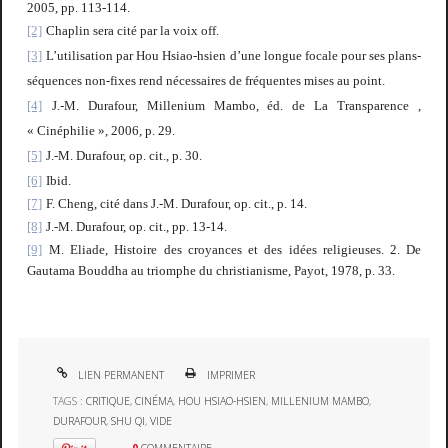
2005, pp. 113-114.
[2]
Chaplin sera cité par la voix off.
[3]
L’utilisation par Hou Hsiao-hsien d’une longue focale pour ses plans-
séquences non-fixes rend nécessaires de fréquentes mises au point.
[4]
J.-M. Durafour,
Millenium Mambo
, éd. de La Transparence ,
« Cinéphilie », 2006, p. 29.
[5]
J.-M. Durafour, op. cit., p. 30.
[6]
Ibid.
[7]
F. Cheng, cité dans J.-M. Durafour, op. cit., p. 14.
[8]
J.-M. Durafour, op. cit., pp. 13-14.
[9]
M. Eliade,
Histoire des croyances et des idées religieuses. 2. De
Gautama Bouddha au triomphe du christianisme
, Payot, 1978, p. 33.
LIEN PERMANENT
IMPRIMER
TAGS :
CRITIQUE
,
CINÉMA
,
HOU HSIAO-HSIEN
,
MILLENIUM MAMBO
,
DURAFOUR
,
SHU QI
,
VIDE
0
COMMENTAIRE