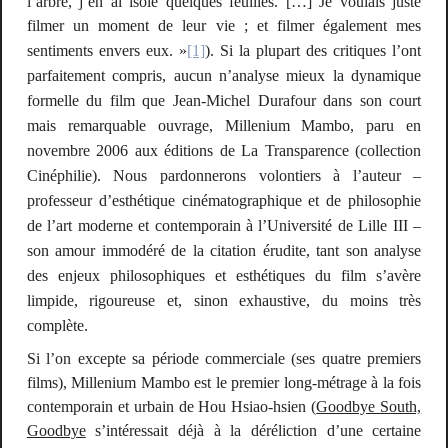
l’arbre, j’en ai isolé quelques feuilles. […] Je voulais juste
filmer
un
moment de leur vie ; et filmer également mes
sentiments envers eux. »
[1]
). Si la plupart des critiques l’ont
parfaitement compris, aucun n’analyse mieux la dynamique
formelle du film que Jean-Michel Durafour dans son court
mais remarquable ouvrage,
Millenium Mambo
, paru en
novembre 2006 aux éditions de La Transparence (collection
Cinéphilie). Nous pardonnerons volontiers à l’auteur –
professeur d’esthétique cinématographique et de philosophie
de l’art moderne et contemporain à l’Université de Lille III –
son amour immodéré de la citation érudite, tant son analyse
des enjeux philosophiques et esthétiques du film s’avère
limpide, rigoureuse et, sinon exhaustive, du moins très
complète.
Si l’on excepte sa période commerciale (ses quatre premiers
films),
Millenium Mambo
est le premier long-métrage à la fois
contemporain et urbain de Hou Hsiao-hsien (
Goodbye South,
Goodbye
s’intéressait déjà à la déréliction d’une certaine