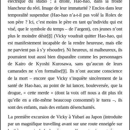
électrique du studio ; à droite, Hao-hao, dans la froide
blancheur du réel. Image de leur immaturité ? Enclos dans leur
temporalité suspendue (Hao-hao n’a-t-il pas volé la Rolex de
son père ? Ici, c’est moins le père en tant qu’individu qui est
visé, que le symbole du temps – de l’argent), ces jeunes n’ont
plus le moindre désir
[8]
(Vicky voudrait quitter Hao-hao, qui
est manifestement incapable de la rendre heureuse, mais elle
ne parvient pas à s’y résoudre). Ni heureux, ni malheureux, ils
pourraient tout aussi bien disparaître comme les personnages
de
Kairo
de Kyoshi Kurosawa, sans qu’aucun de leurs
camarades ne s’en formalise
[9]
. Ils n’ont aucune conscience
de la mort – encore que Vicky s’inquiète sincèrement de la
santé de Hao-hao, au point de lui lancer, bouleversée, que la
drogue, « cette merde » (dont la voix off nous a dit plus tôt
qu’elle en a elle-même beaucoup consommé) le
tuera
–, ils
sont des enfants, mais des enfants désenchantés.
La première excursion de Vicky à Yubari au Japon (introduite
par un magnifique travelling avant sur une route enneigée sur