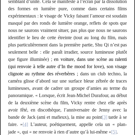
semblant d’unité. Cela se manifeste à l’écran par la dissolution
des formes en lumière pure, comme dans certains films
expérimentaux : le visage de Vicky faisant l’amour est soudain
masqué par des ronds de lumière orange, reflets de spots que
nous ne saurons vraiment situer, pas plus que nous ne saurons
identifier le lieu de cette étreinte (tout au long du film, mais
plus particulièrement dans la première partie, Shu Qi n’est pas
seulement belle : elle paraît irradier, source lumineuse plutôt
que figure illuminée) ;
en voiture, dans une scène au ralenti
(qui renvoie à telle autre d’
In the mood for love
), son visage
clignote au rythme des réverbères ;
dans un club techno, la
caméra glisse d’abord sur une surface bleue zébrée de traces
lumineuses, avant de cadrer un groupe d’amies au terme du
panoramique. « Lorsque, écrit Jean-Michel Durafour, au début
de la deuxième scène du film, Vicky rentre chez elle après
avoir fêté, en discothèque, l’anniversaire de Jenny avec la
bande de Jack (ami et mafieux),
la mise au point
[3]
tarde à se
faire
. »
[4]
L’auteur, poétiquement, appelle cela un « plan-
jade », qui « ne renvoie à rien d’autre qu’à lui-même »
[5]
.