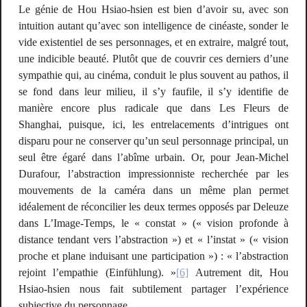
Le génie de Hou Hsiao-hsien est bien d’avoir su, avec son
intuition autant qu’avec son intelligence de cinéaste, sonder le
vide existentiel de ses personnages, et en extraire, malgré tout,
une indicible beauté. Plutôt que de couvrir ces derniers d’une
sympathie
qui, au cinéma, conduit le plus souvent au pathos, il
se fond dans leur milieu, il s’y faufile, il s’y identifie de
manière encore plus radicale que dans
Les Fleurs de
Shanghai
, puisque, ici, les entrelacements d’intrigues ont
disparu pour ne conserver qu’un seul personnage principal, un
seul être égaré dans l’abîme urbain. Or, pour Jean-Michel
Durafour, l’abstraction impressionniste recherchée par les
mouvements de la caméra dans un même plan permet
idéalement de réconcilier les deux termes opposés par Deleuze
dans
L’Image-Temps
, le « constat » (« vision profonde à
distance tendant vers l’abstraction ») et « l’instat » (« vision
proche et plane induisant une participation ») : « l’abstraction
rejoint l’empathie (
Einfühlung
). »
[6]
Autrement dit, Hou
Hsiao-hsien nous fait subtilement partager l’expérience
subjective du personnage.