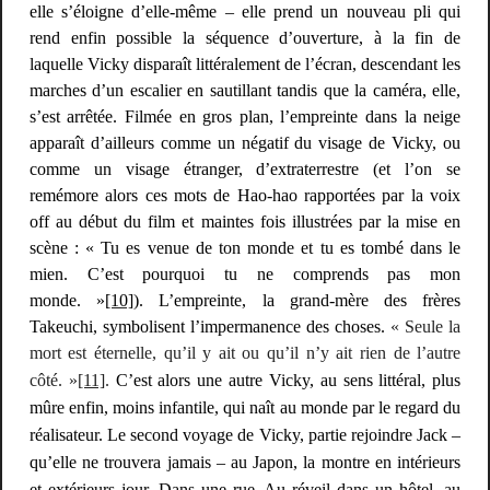
elle s’éloigne d’elle-même – elle prend un nouveau pli qui
rend enfin possible la séquence d’ouverture, à la fin de
laquelle Vicky disparaît littéralement de l’écran, descendant les
marches d’un escalier en sautillant tandis que la caméra, elle,
s’est arrêtée. Filmée en gros plan, l’empreinte dans la neige
apparaît d’ailleurs comme un
négatif
du visage de Vicky, ou
comme un visage étranger, d’extraterrestre (et l’on se
remémore alors ces mots de Hao-hao rapportées par la voix
off au début du film et maintes fois illustrées par la mise en
scène : « Tu es venue de ton monde et tu es tombé dans le
mien. C’est pourquoi tu ne comprends pas mon
monde. »
[10]
). L’empreinte, la grand-mère des frères
Takeuchi, symbolisent l’impermanence des choses.
« Seule la
mort est éternelle, qu’il y ait ou qu’il n’y ait rien de l’autre
côté. »
[11]
.
C’est alors une
autre
Vicky, au sens littéral, plus
mûre enfin, moins infantile, qui naît au monde par le regard du
réalisateur. Le second voyage de Vicky, partie rejoindre Jack –
qu’elle ne trouvera jamais – au Japon, la montre en intérieurs
et extérieurs jour. Dans une rue. Au réveil dans un hôtel, au