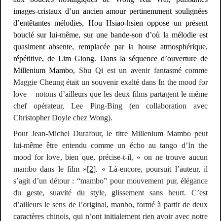
images-cristaux d’un ancien amour pertinemment soulignées
d’entêtantes
mélodies
, Hou Hsiao-hsien oppose un présent
bouclé sur lui-même, sur une bande-son d’où la mélodie est
quasiment absente, remplacée par la
house
atmosphérique,
répétitive
, de Lim Giong. Dans la séquence d’ouverture de
Millenium Mambo
,
Shu Qi est un avenir fantasmé comme
Maggie Cheung était un souvenir exalté dans
In the mood for
love
– notons d’ailleurs que les deux films partagent le même
chef opérateur, Lee Ping-Bing (en collaboration avec
Christopher Doyle chez Wong).
Pour Jean-Michel Durafour, le titre
Millenium Mambo
peut
lui-même être entendu comme un écho au tango d’
In the
mood for love
, bien que, précise-t-il, « on ne trouve aucun
mambo dans le film »
[2]
. « Là-encore, poursuit l’auteur, il
s’agit d’un détour : “mambo” pour mouvement pur, élégance
du geste, suavité du style, glissement sans heurt. C’est
d’ailleurs le sens de l’original,
manbo
, formé à partir de deux
caractères chinois, qui n’ont initialement rien avoir avec notre