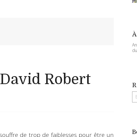
À
An
du
 David Robert
R
B
souffre de trop de faiblesses pour être un