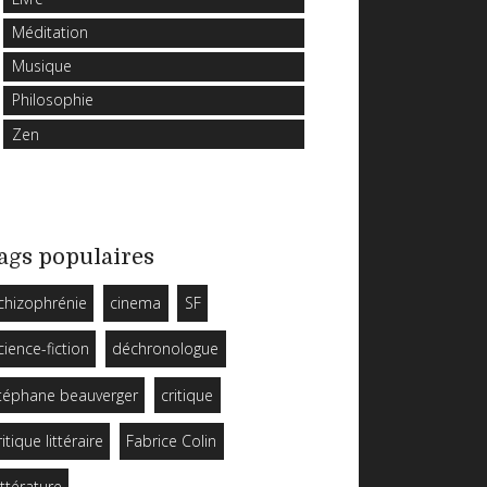
Méditation
Musique
Philosophie
Zen
ags populaires
chizophrénie
cinema
SF
cience-fiction
déchronologue
téphane beauverger
critique
ritique littéraire
Fabrice Colin
ittérature