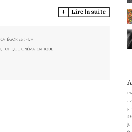
Lire la suite
CATÉGORIES :
FILM
I
,
TOPIQUE
,
CINÉMA
,
CRITIQUE
A
ma
av
ja
se
ju