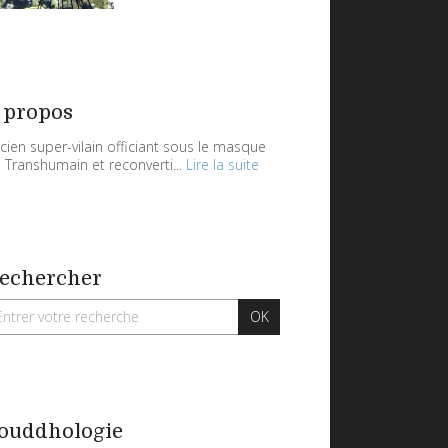
 propos
cien super-vilain officiant sous le masque
 Transhumain et reconverti...
Lire la suite
echercher
ouddhologie