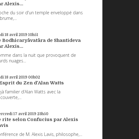
r Alexis...
oche du soir d'un temple enveloppé dans
 brume,...
udi 18
avril 2019
10h51
e Bodhicaryâvatâra de Shantideva
r Alexis...
mme dans la nuit que provoquent de
urds nuages...
udi 18
avril 2019
00h02
Esprit du Zen d'Alan Watts
jà familier d’Alan Watts avec la
couverte,...
rcredi 17
avril 2019
23h50
 rite selon Confucius par Alexis
avis
nférence de M. Alexis Lavis, philosophe,...