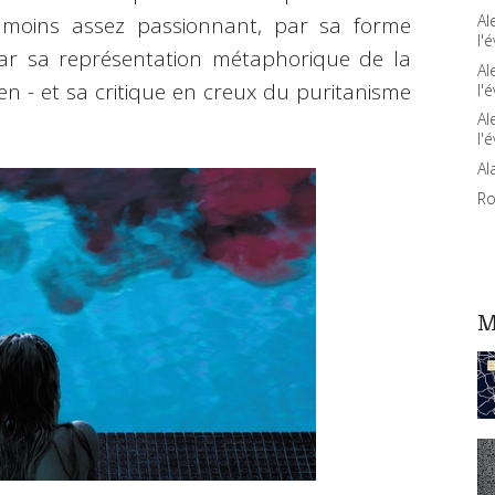
Al
 moins assez passionnant, par sa forme
l'é
par sa représentation métaphorique de la
Al
en - et sa critique en creux du puritanisme
l'é
Al
l'é
Al
Ro
M