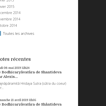
vrier 2015
nvier 2015
cembre 2014
vembre 2014
tobre 2014
Toutes les archives
otes récentes
ndi 06
mai 2019
12h24
e Bodhicaryâvatâra de Shantideva
r Alexis...
ajnâpâramitâ Hridaya Sutra (sûtra du coeur)
...
manche 21
avril 2019
11h35
e Bodhicaryâvatâra de Shântideva