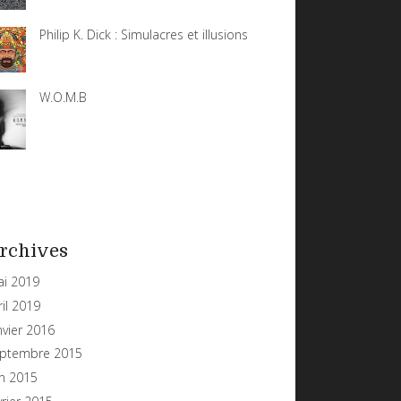
Philip K. Dick : Simulacres et illusions
W.O.M.B
rchives
i 2019
ril 2019
nvier 2016
ptembre 2015
in 2015