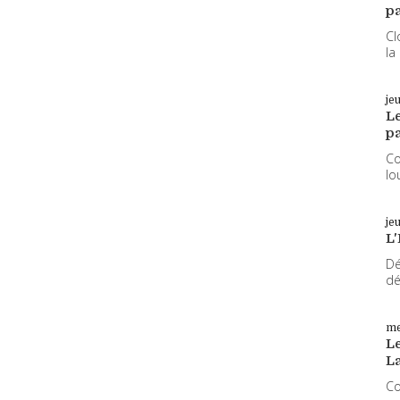
pa
Cl
la
je
L
pa
Co
lo
je
L'
Dé
dé
me
Le
L
Co