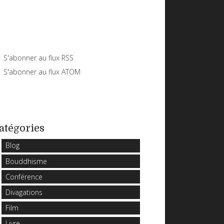
S'abonner au flux RSS
S'abonner au flux ATOM
atégories
Blog
Bouddhisme
Conférence
Divagations
Film
Livre