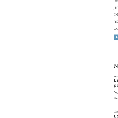
fé
ja
dé
no
oc
N
lu
L
pa
Pr
par
di
L