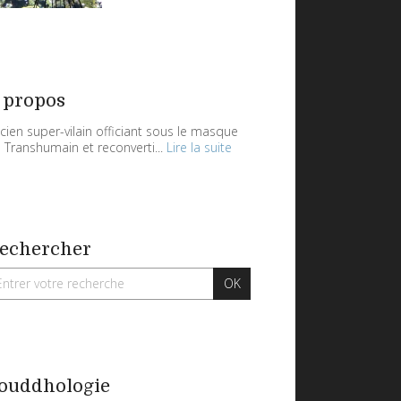
 propos
cien super-vilain officiant sous le masque
 Transhumain et reconverti...
Lire la suite
echercher
ouddhologie