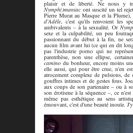
plaisir et de liberté. Ne nous y
Nymph()maniac
ont suscité un tel reje
Pierre Murat au Masque et la Plume)
d'Adèle
, c'est qu'ils renvoient les s
ambivalents – à la sexualité. Or
Nymp
sexe et la culpabilité, un peu foutra
passionnant du début à la fin, ne ser
aucun film avant lui (ce qui en dit lon
pas l'industrie porno qui ne représe
parenthèse, non une ellipse, certai
camino
du bonheur,
encore moins une 
elle aussi, qui pour être crue, n'en es
atrocement complexe de pulsions, de d
gouffres intimes et de gestes fous. Jo
aux coups de son partenaire – ou à son 
son érotisme à la séquence –, ce n'est p
même pas esthétique au sens artisti
émouvant, c'est d'une beauté inouïe. J'