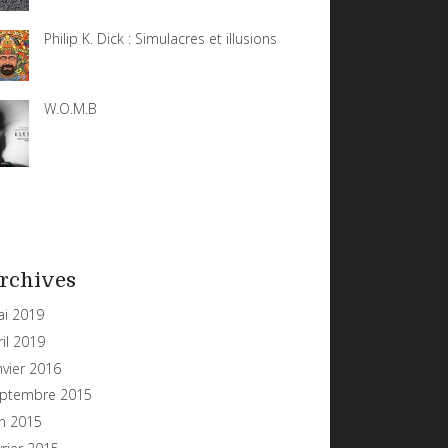
Philip K. Dick : Simulacres et illusions
W.O.M.B
rchives
i 2019
ril 2019
nvier 2016
ptembre 2015
in 2015