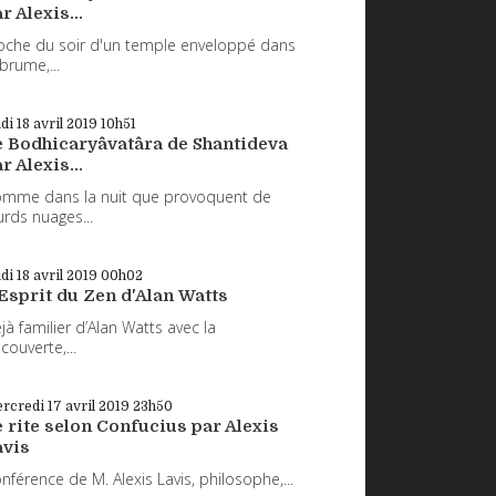
r Alexis...
oche du soir d'un temple enveloppé dans
 brume,...
udi 18
avril 2019
10h51
e Bodhicaryâvatâra de Shantideva
r Alexis...
mme dans la nuit que provoquent de
urds nuages...
udi 18
avril 2019
00h02
Esprit du Zen d'Alan Watts
jà familier d’Alan Watts avec la
couverte,...
rcredi 17
avril 2019
23h50
 rite selon Confucius par Alexis
avis
nférence de M. Alexis Lavis, philosophe,...