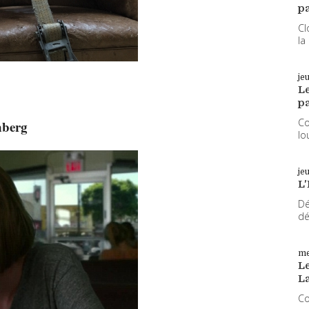
pa
Cl
la
je
L
pa
Co
nberg
lo
je
L'
Dé
dé
me
Le
L
Co