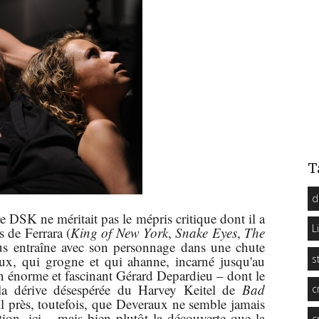
T
d
re DSK ne méritait pas le mépris critique dont il a
L
 de Ferrara (
King of New York
,
Snake Eyes
,
The
s entraîne avec son personnage dans une chute
s
aux, qui grogne et qui ahanne, incarné jusqu'au
un énorme et fascinant Gérard Depardieu – dont le
e la dérive désespérée du Harvey Keitel de
Bad
c
l près, toutefois, que Deveraux ne semble jamais
tion, ici – mais bien plutôt la découverte que la
c