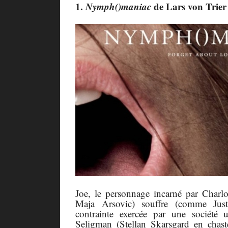
1.
Nymph()maniac
de Lars von Trier
Joe, le personnage incarné par Charlo
Maja Arsovic) souffre (comme Just
contrainte exercée par une société ul
Seligman (Stellan Skarsgard en chaste