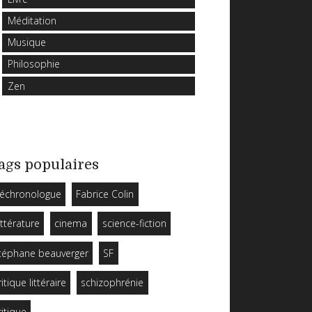
Méditation
Musique
Philosophie
Zen
ags populaires
échronologue
Fabrice Colin
ittérature
cinema
science-fiction
téphane beauverger
SF
ritique littéraire
schizophrénie
ritique