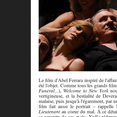
Le film d'Abel Ferrara inspiré de l'affai
été l'objet.
Comme tous les grands films
Funeral
...),
Welcome to New York
nou
vertigineuse, et l
a bestialité de Dever
malaise, puis jusqu'à l'égarement, par 
film fait aussi le portrait – rappell
Lieutenant
au coeur du mal.
À
ce détai
se repentir de ses excès. Nulle rédemp