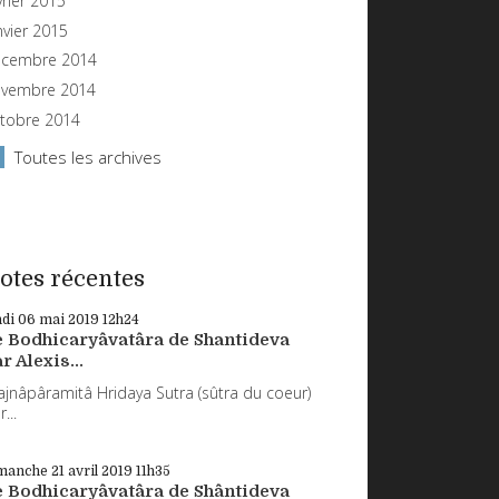
vrier 2015
nvier 2015
cembre 2014
vembre 2014
tobre 2014
Toutes les archives
otes récentes
ndi 06
mai 2019
12h24
e Bodhicaryâvatâra de Shantideva
r Alexis...
ajnâpâramitâ Hridaya Sutra (sûtra du coeur)
...
manche 21
avril 2019
11h35
e Bodhicaryâvatâra de Shântideva