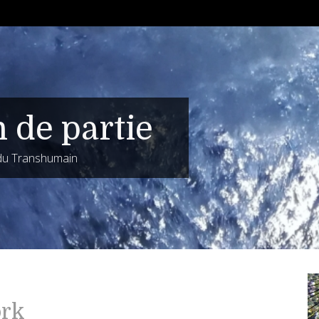
n de partie
 du Transhumain
ork