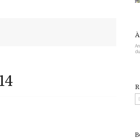
À
An
du
14
R
B