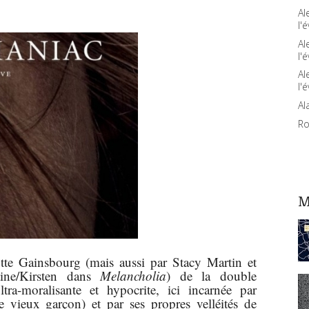
Al
l'é
Al
l'é
Al
l'é
Al
Ro
M
tte Gainsbourg (mais aussi par Stacy Martin et
ine/Kirsten dans
Melancholia
) de la double
tra-moralisante et hypocrite, ici incarnée par
 vieux garçon) et par ses propres velléités de