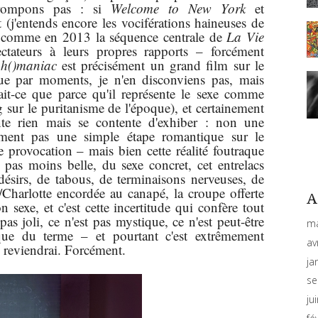
 trompons pas : si
Welcome to New York
et
t (j'entends encore les vociférations haineuses de
, comme en 2013 la séquence centrale de
La Vie
pectateurs à leurs propres rapports – forcément
h()maniac
est précisément un grand film sur le
que par moments, je n'en disconviens pas, mais
ait-ce que parce qu'il représente le sexe comme
g sur le puritanisme de l'époque), et certainement
nte rien mais se contente d'exhiber : non une
nement pas une simple étape romantique sur le
provocation – mais bien cette réalité foutraque
t pas moins belle, du sexe concret, cet entrelacs
ésirs, de tabous, de terminaisons nerveuses, de
e/Charlotte encordée au canapé, la croupe offerte
A
sexe, et c'est cette incertitude qui confère tout
as joli, ce n'est pas mystique, ce n'est peut-être
ma
que du terme – et pourtant c'est extrêmement
av
y reviendrai. Forcément.
ja
se
ju