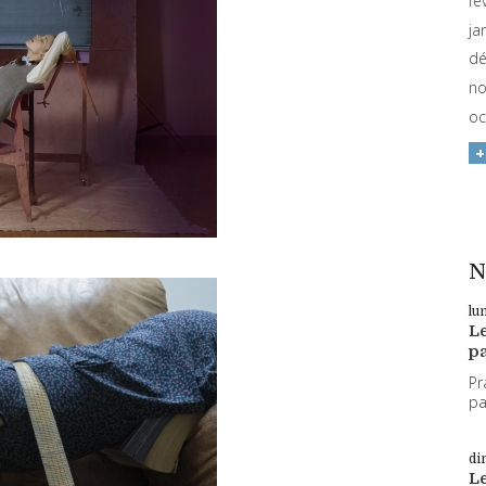
fé
ja
dé
no
oc
N
lu
L
pa
Pr
par
di
L