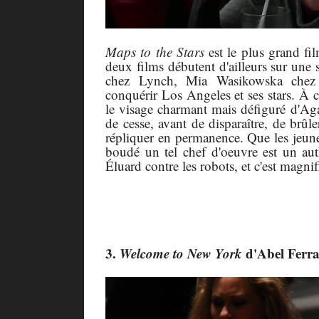
Maps to the Stars
est le plus grand f
deux films débutent d'ailleurs sur un
chez Lynch, Mia Wasikowska chez 
conquérir Los Angeles et ses stars.
À
c
le visage charmant mais défiguré d'Ag
de cesse, avant de disparaître, de brûl
répliquer en permanence. Que les jeune
boudé un tel chef d'oeuvre est un au
É
luard contre les robots, et c'est magni
3.
Welcome to New York
d'Abel Ferr