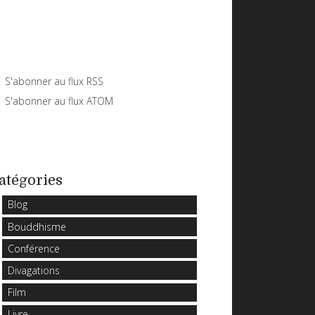
S'abonner au flux RSS
S'abonner au flux ATOM
atégories
Blog
Bouddhisme
Conférence
Divagations
Film
Livre