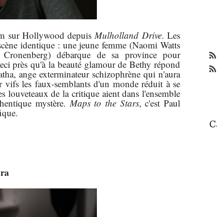
ilm sur Hollywood depuis
Mulholland Drive
. Les
e scène identique : une jeune femme (Naomi Watts
Cronenberg) débarque de sa province pour
eci près qu'à la beauté glamour de Bethy répond
atha, ange exterminateur schizophrène qui n'aura
er vifs les faux-semblants d'un monde réduit à se
s louveteaux de la critique aient dans l'ensemble
thentique mystère.
Maps to the Stars
, c'est Paul
fique.
C
ara