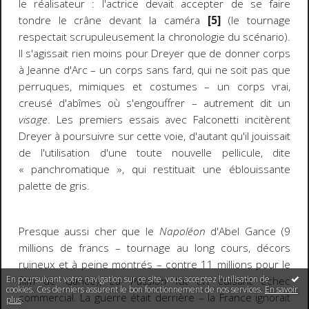
le réalisateur : l'actrice devait accepter de se faire
tondre le crâne devant la caméra
[5]
(le tournage
respectait scrupuleusement la chronologie du scénario).
Il s'agissait rien moins pour Dreyer que de donner corps
à Jeanne d'Arc – un corps sans fard, qui ne soit pas que
perruques, mimiques et costumes – un corps vrai,
creusé d'abîmes où s'engouffrer – autrement dit un
visage
. Les premiers essais avec Falconetti incitèrent
Dreyer à poursuivre sur cette voie, d'autant qu'il jouissait
de l'utilisation d'une toute nouvelle pellicule, dite
« panchromatique », qui restituait une éblouissante
palette de gris.
Presque aussi cher que le
Napoléon
d'Abel Gance (9
millions de francs – tournage au long cours, décors
ruineux et à peine montrés – contre 11 millions pour le
En poursuivant votre navigation sur ce site, vous acceptez l'utilisation de
film de Gance),
La Passion
fut un cuisant échec
cookies. Ces derniers assurent le bon fonctionnement de nos services.
En savoir
commercial. La guerre était derrière – la France ignorait
plus
.