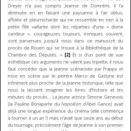
Dreyer n'a pas compris Jeanne de Domrémi. Il l'a
diminuée en en faisant une paysanne à l'air obtus,
affolée et pleurnicharde qui ne ressemble en rien à la
petite fille vaillante dont les réparties d'une « divine
candeur », courageuses toujours, ironiques souvent,
sont parvenues jusqu'à nous dans ce manuscrit du
procès de Rouen qui se trouve à la Bibliothèque de la
Chambre des Députés. »
[2]
Et si d'un point de vue
esthétique ces arguments ne valent pas tripette, il nous
faut concéder que la Jeanne scénarisée par Frappa et
mise en scène par le peintre Marco de Gastyne est
infiniment plus proche de la Jeanne historique, telle que
nous la laissent imaginer les livres d'histoire et les
minutes du procès... La jeune actrice Simone Genevois
(la Pauline Bonaparte du
Napoléon
d'Abel Gance) avait
déjà une longue expérience du cinéma (elle commença
à tourner à un an !) mais n'avait que seize ans au début
du tournage, précisément l'âge de Jeanne à son premier