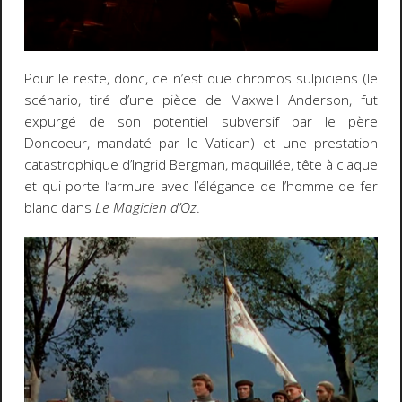
Pour le reste, donc, ce n’est que chromos sulpiciens (le
scénario, tiré d’une pièce de Maxwell Anderson, fut
expurgé de son potentiel subversif par le père
Doncoeur, mandaté par le Vatican) et une prestation
catastrophique d’Ingrid Bergman, maquillée, tête à claque
et qui porte l’armure avec l’élégance de l’homme de fer
blanc dans
Le Magicien d’Oz
.