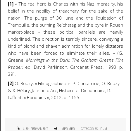
[1]
« The real hero is Charles with his Nazi mentality, his
belief in the nobility of treachery for the sake of the
nation. The purge of 30 June and the liquidation of
Tremouille, the burning Reichstag and the pyre in Rouen
market-place - these political parallels are heavily
underlined. The direction is terribly sincere, conveying a
kind of blond and shaven admiration for lonely dictators
who have been forced to eliminate their allies. » (G.
Greene,
Mornings in the Dark: The Graham Greene Film
Reader,
ed. David Parkinson, Carcanet Press, 1993, p.
39).
[2]
O. Bouzy,
« Filmographie
» in P. Contamine, O. Bouzy
& X. Hélary, Jeanne d'Arc, Histoire et Dictionnaire, R.
Laffont,
«
Bouquins
», 2012, p. 1155.
LIEN PERMANENT
IMPRIMER
CATÉGORIES :
FILM