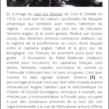
Et, à l’image du
Joan the Woman
de Cecil B. DeMille en
1916, ce sont bien les valeurs sacrificielles de l’épopée
johannique qui semblent avoir retenu l’attention du
régime – occasion rêvée, qui plus est, de ridiculiser
l’ennemi anglais et le voisin gaulois. Réalisé par Gustav
Ucicky,
Das Mädchen Johanna
commence d’ailleurs sur
le registre de la bouffonnerie, au cours d’une dispute
entre le capitaine anglais Talbot et le gros duc de
Bourgogne. Les Français en prennent aussi pour leur
grade : à l’exception du fidèle Maillezais (d’ailleurs
inventé pour l’occasion), les capitaines français sont
lâches, fainéants, cupides, corrompus et, comme La
Trémouille, trahissent leur roi sans scrupules. C’est que,
comme l’a déjà signalé Graham Greene
[1]
, le
personnage principal n’est pas tant cette insipide Jeanne
(minaudeuse Angela Salloker) que le machiavélique roi
Charles VII (Gustaf Gründgens, onctueux à souhait), qui
n’hésite pas à instrumentaliser la Pucelle (plus occupée
à jouir des somptueux présents de la cour (ah, son
regard émerveillé à la vue de l’étincelante armure offerte