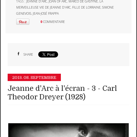
TAGS :
JEANNE D'ARC
,
JOAN OF ARC
,
MARCO DE GASTYNE
,
LA
MERVEILLEUSE VIE DE JEANNE D'ARC
,
FILLE DE LORRAINE
,
SIMONE
GENEVOIS
,
JEAN-JOSÉ FRAPPA
0
COMMENTAIRE
SHARE
2013.
08. SEPTEMBRE
Jeanne d'Arc à l'écran - 3 - Carl
Theodor Dreyer (1928)