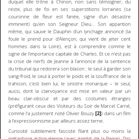
duquel elle trône à Chinon, non sans témoigner, du
reste, plus de foi en ses superstitions lorraines (sa
couronne de fleur est fanée, signe d’un désastre
imminent) qu’en son Seigneur Dieu… Son apparition
même, qui sauve le Dauphin d’un lynchage annoncé (la
foule le prend pour d’Alençon, qui vient de jeter cent
hommes dans la Loire), est à comprendre comme le
signe de l’importance capitale de Charles. Et ce n’est pas
la crise de nerfs de Jeanne à l’annonce de la sentence
du tribunal qui redorera son blason : le seul à garder son
sang-froid, le seul à porter le poids et la souffrance de la
trahison, c’est bien lui, le sinistre monarque – le seul,
aussi, dont la clairvoyance est mise en valeur par un
beau clair-obscur et par des costumes étranges
(préfigurant ceux des Visiteurs du Soir de Marcel Carné,
comme l'a justement noté Olivier Bouzy
[2]
) dans un film
à l’expressionnisme par ailleurs assez terne.
Curiosité subtilement fasciste filant plus ou moins la
métaphore échiquéenne (avec gambit de la Reine),
Das