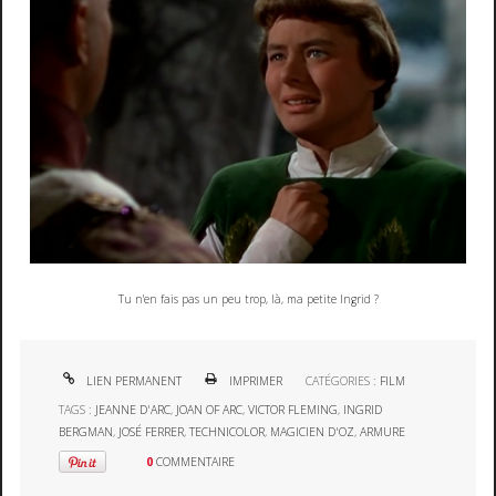
Tu n'en fais pas un peu trop, là, ma petite Ingrid ?
LIEN PERMANENT
IMPRIMER
CATÉGORIES :
FILM
TAGS :
JEANNE D'ARC
,
JOAN OF ARC
,
VICTOR FLEMING
,
INGRID
BERGMAN
,
JOSÉ FERRER
,
TECHNICOLOR
,
MAGICIEN D'OZ
,
ARMURE
0
COMMENTAIRE