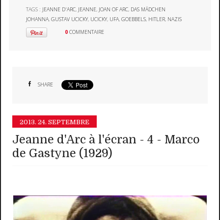
TAGS :
JEANNE D'ARC
,
JEANNE
,
JOAN OF ARC
,
DAS MÄDCHEN
JOHANNA
,
GUSTAV UCICKY
,
UCICKY
,
UFA
,
GOEBBELS
,
HITLER
,
NAZIS
0
COMMENTAIRE
SHARE
2013.
24. SEPTEMBRE
Jeanne d'Arc à l'écran - 4 - Marco
de Gastyne (1929)