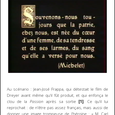
Au scénario : Jean-José Frappa, qui détestait le film de
Dreyer avant même qu'il fût produit, et qui enfonça le
clou de la
Passion
après sa sortie
[1]
. Ce qu'il lui
reprochait : de n'être pas assez français, mais aussi de
donner une image trompeuse de l'héroïne : « M. Carl