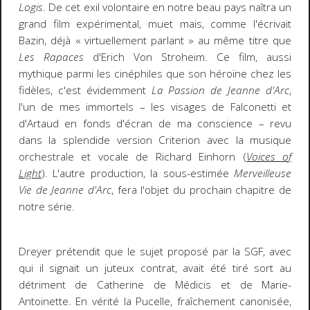
Logis
. De cet exil volontaire en notre beau pays naîtra un
grand film expérimental, muet mais, comme l'écrivait
Bazin, déjà « virtuellement parlant » au même titre que
Les Rapaces
d'Erich Von Stroheim. Ce film, aussi
mythique parmi les cinéphiles que son héroïne chez les
fidèles, c'est évidemment
La Passion de Jeanne d'Arc
,
l'un de mes immortels – les visages de Falconetti et
d'Artaud en fonds d'écran de ma conscience – revu
dans la splendide version Criterion avec la musique
orchestrale et vocale de Richard Einhorn (
Voices of
Light
). L'autre production, la sous-estimée
Merveilleuse
Vie de Jeanne d'Arc
, fera l'objet du prochain chapitre de
notre série.
Dreyer prétendit que le sujet proposé par la SGF, avec
qui il signait un juteux contrat, avait été tiré sort au
détriment de Catherine de Médicis et de Marie-
Antoinette. En vérité la Pucelle, fraîchement canonisée,