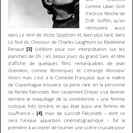
comme Lillian Gish
(l'actrice fétiche de
D.W. Griffith, qu'on
retrouvera aussi
dans
Le Vent
de Victor Sjöjström et, bien plus tard, dans
La Nuit du Chasseur
de Charles Laughton) ou Madeleine
Renaud
[3]
(célèbre pour son interprétation sur les
planches de
Oh ! les beaux jours
du grand Sam, et tête
d'affiche de quelques films remarquables de Jean
Grémillon, comme
Remorques
et
L'étrange Monsieur
Victor
) mais c'est à la Comédie Française que le maître
de Copenhague trouvera sa perle rare en la personne
de Renée Falconetti. Non seulement Dreyer crut deviner
derrière le maquillage de la comédienne « une femme
rustique, très sincère, et qui était aussi une femme de
souffrance »
[4]
, mais de surcroît Falconetti – dont ce
sera l'unique apparition cinématographique – fut la
première à accepter de tourner une scène cruciale pour