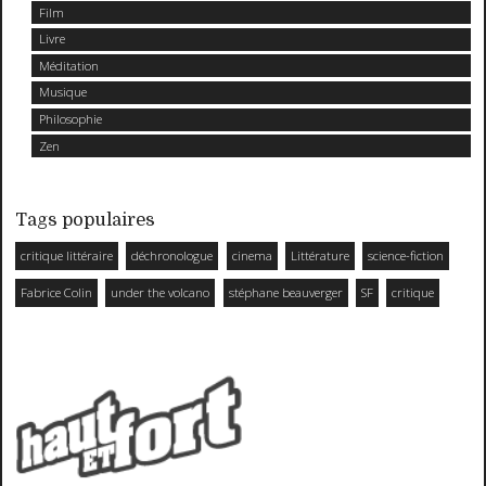
Film
Livre
Méditation
Musique
Philosophie
Zen
Tags populaires
critique littéraire
déchronologue
cinema
Littérature
science-fiction
Fabrice Colin
under the volcano
stéphane beauverger
SF
critique