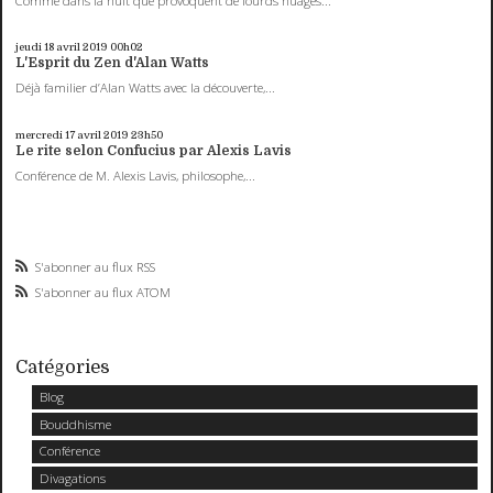
Comme dans la nuit que provoquent de lourds nuages...
jeudi 18
avril 2019
00h02
L'Esprit du Zen d'Alan Watts
Déjà familier d’Alan Watts avec la découverte,...
mercredi 17
avril 2019
23h50
Le rite selon Confucius par Alexis Lavis
Conférence de M. Alexis Lavis, philosophe,...
S'abonner au flux RSS
S'abonner au flux ATOM
Catégories
Blog
Bouddhisme
Conférence
Divagations