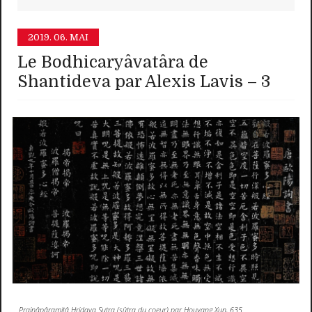
2019.
06. MAI
Le Bodhicaryâvatâra de
Shantideva par Alexis Lavis – 3
Prajnâpâramitâ Hridaya Sutra (sûtra du coeur) par Houyang Xun, 635.