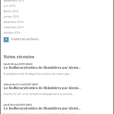
septembre 2015
juin 2015
février 2015
janvier 2015
décembre 2014
novembre 2014
octobre 2014
Toutes les archives
Notes récentes
lundi 06
mai 2019
12h24
Le Bodhicaryâvatâra de Shantideva par Alexis...
Prajnâpâramitâ Hridaya Sutra (sûtra du coeur) par...
dimanche 21
avril 2019
11h35
Le Bodhicaryâvatâra de Shântideva par Alexis...
Cloche du soir d'un temple enveloppé dans la brume,...
jeudi 18
avril 2019
10h51
Le Bodhicaryâvatâra de Shantideva par Alexis...