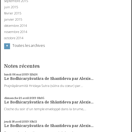
septembre 2015
juin 2015
février 2015
janvier 2015
décembre 2014
novembre 2014
octobre 2014
Toutes les archives
Notes récentes
lundi 06
mai 2019
12h24
Le Bodhicaryâvatâra de Shantideva par Alexis...
Prajnâpâramitâ Hridaya Sutra (sûtra du coeur) par...
dimanche 21
avril 2019
11h35
Le Bodhicaryâvatâra de Shântideva par Alexis...
Cloche du soir d'un temple enveloppé dans la brume,...
jeudi 18
avril 2019
10h51
Le Bodhicaryâvatâra de Shantideva par Alexis...