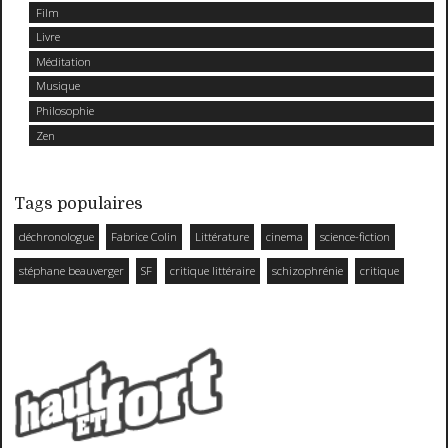
Film
Livre
Méditation
Musique
Philosophie
Zen
Tags populaires
déchronologue
Fabrice Colin
Littérature
cinema
science-fiction
stéphane beauverger
SF
critique littéraire
schizophrénie
critique