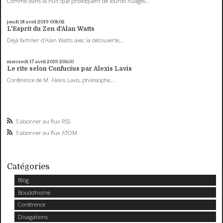
Comme dans la nuit que provoquent de lourds nuages...
jeudi 18
avril 2019
00h02
L'Esprit du Zen d'Alan Watts
Déjà familier d’Alan Watts avec la découverte,...
mercredi 17
avril 2019
23h50
Le rite selon Confucius par Alexis Lavis
Conférence de M. Alexis Lavis, philosophe,...
S'abonner au flux RSS
S'abonner au flux ATOM
Catégories
Blog
Bouddhisme
Conférence
Divagations