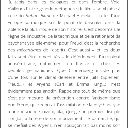
là, tapis dans les dialogues et dans l'ombre. Voici
d’ailleurs l’autre grande métaphore du film – semblable à
celle du
Ruban Blanc
de Michael Haneke –, celle d’une
Europe surmoïque sur le point de basculer dans la
violence la plus inouïe de son histoire. C’est désormais le
règne de l’industrie, de la technique et de la rationalité (la
psychanalyse elle-même, pour Freud, c’est la recherche
des
mécanismes
de l’esprit). C’est aussi – et les deux
faits sont étroitement liés – le déferlement d’un violent
antisémitisme, notamment en Russie et chez les
peuples germaniques. Que Cronenberg insiste plus
d’une fois sur le climat délétère entre Juifs (Spielrein,
Freud…) et Aryens (Carl et Emma Jung…) n’est
évidemment pas anodin. Rappelons tout de même que
c’est par mesure de prévention contre l’antisémitisme
que Freud, qui redoutait l’assimilation de la psychanalyse
à une « science juive », plaça Jung, son premier disciple
non-Juif, à la tête de son mouvement. Le patriarche, qui
se méfiait des Aryens, n’en soupçonnait pas moins son