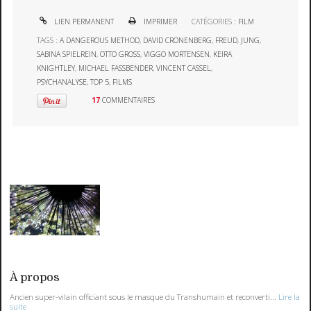
LIEN PERMANENT
IMPRIMER
CATÉGORIES :
FILM
TAGS :
A DANGEROUS METHOD
,
DAVID CRONENBERG
,
FREUD
,
JUNG
,
SABINA SPIELREIN
,
OTTO GROSS
,
VIGGO MORTENSEN
,
KEIRA
KNIGHTLEY
,
MICHAEL FASSBENDER
,
VINCENT CASSEL
,
PSYCHANALYSE
,
TOP 5
,
FILMS
17
COMMENTAIRES
À propos
Ancien super-vilain officiant sous le masque du Transhumain et reconverti...
Lire la
suite