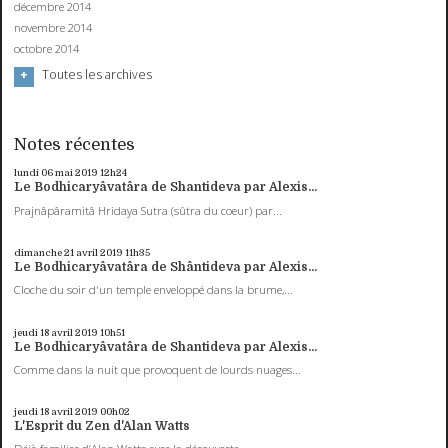
décembre 2014
novembre 2014
octobre 2014
Toutes les archives
Notes récentes
lundi 06
mai 2019
12h24
Le Bodhicaryâvatâra de Shantideva par Alexis...
Prajnâpâramitâ Hridaya Sutra (sûtra du coeur) par...
dimanche 21
avril 2019
11h35
Le Bodhicaryâvatâra de Shântideva par Alexis...
Cloche du soir d'un temple enveloppé dans la brume,...
jeudi 18
avril 2019
10h51
Le Bodhicaryâvatâra de Shantideva par Alexis...
Comme dans la nuit que provoquent de lourds nuages...
jeudi 18
avril 2019
00h02
L'Esprit du Zen d'Alan Watts