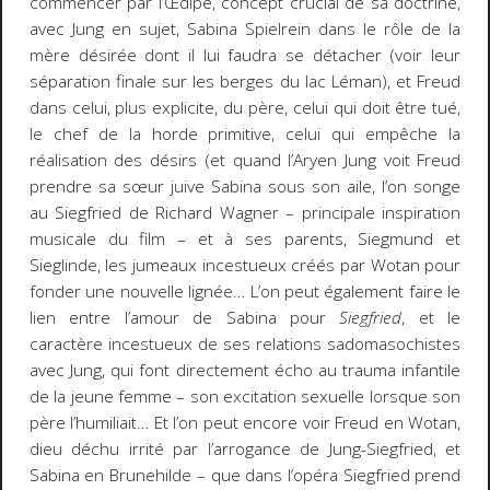
commencer par l’Œdipe, concept crucial de sa doctrine,
avec Jung en sujet, Sabina Spielrein dans le rôle de la
mère désirée dont il lui faudra se détacher (voir leur
séparation finale sur les berges du lac Léman), et Freud
dans celui, plus explicite, du père, celui qui doit être tué,
le chef de la horde primitive, celui qui empêche la
réalisation des désirs (et quand l’Aryen Jung voit Freud
prendre sa sœur juive Sabina sous son aile, l’on songe
au Siegfried de Richard Wagner – principale inspiration
musicale du film – et à ses parents, Siegmund et
Sieglinde, les jumeaux incestueux créés par Wotan pour
fonder une nouvelle lignée… L’on peut également faire le
lien entre l’amour de Sabina pour
Siegfried
, et le
caractère incestueux de ses relations sadomasochistes
avec Jung, qui font directement écho au trauma infantile
de la jeune femme – son excitation sexuelle lorsque son
père l’humiliait… Et l’on peut encore voir Freud en Wotan,
dieu déchu irrité par l’arrogance de Jung-Siegfried, et
Sabina en Brunehilde – que dans l’opéra Siegfried prend