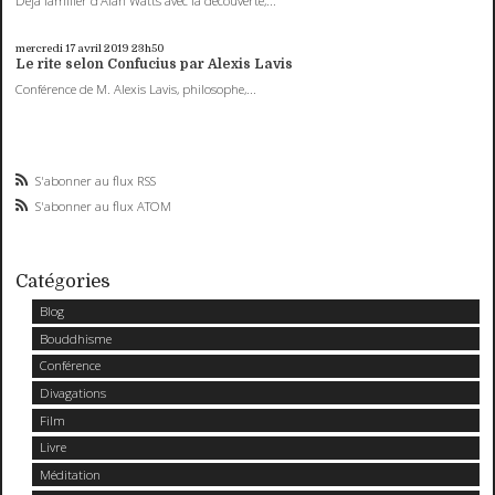
Déjà familier d’Alan Watts avec la découverte,...
mercredi 17
avril 2019
23h50
Le rite selon Confucius par Alexis Lavis
Conférence de M. Alexis Lavis, philosophe,...
S'abonner au flux RSS
S'abonner au flux ATOM
Catégories
Blog
Bouddhisme
Conférence
Divagations
Film
Livre
Méditation