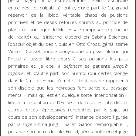
personnage principal, est évidemment le Moi – est tiraillé
entre désir et culpabilité, entre, d’une part, le Ça, grand
réservoir de la libido, véritable chaos de pulsions
primitives et de désirs refoulés soumis au principe de
plaisir (et sur lequel le Moi essaie d’imposer le principe
de réalité) qui s’incarne d’abord en Sabina Spielrein,
l’obscur objet du désir, puis en Otto Gross, génialissime
Vincent Cassel, double dionysiaque du psychologue qui
l’incite à laisser libre cours à ses pulsions les plus
primaires et, je cite, à
défoncer
sa patiente
jusqu’à
l’agonie
, et, d’autre part, son Surmoi (qui certes plonge
dans le Ça – et Freud n’omet surtout pas de rappeler à
son disciple que les névroses font partie du paysage
mental – mais qui est en quelque sorte l’intériorisation –
liée à la résolution de l’Œdipe – de tous les interdits et
autres forces répressives rencontrés par le sujet au
cours de son développement), instance d’abord figurée
par la
sage
Emma Jung – Sarah Gadon, remarquable –,
puis par son autre double, Freud, père apollinien et juge