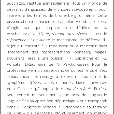
Suschitzky restitue admirablement –tout un monde de
désirs et d’angoisses, de « choses inavouables », pour
reprendre les termes de Cronenberg lui-même. Cette
dissimulation inconsciente, est, selon Freud, la « pierre
d’angle sur quoi repose tout l’édifice de la
psychanalyse » (
L’interprétation des rêves
) : c’est le
refoulement
, c’est-à-dire le mécanisme de défense du
sujet qui consiste à « repousser ou à maintenir dans
l’inconscient des représentations (pensées, images,
souvenirs) liées à une pulsion. » (J. Laplanche et J.-B.
Pontalis
, Dictionnaire de la Psychanalyse
). Pour le
professeur viennois cependant, ce qui est refoulé n’est
jamais anéanti et resurgit à l’extérieur sous forme de
symptômes (rêves, actes manqués, lapsus, névroses
etc.). C’est ce qu’il appelle le
retour du refoulé
. Et c’est
sous cette forme seulement – une tache de sang sur le
linge de Sabina après son dépucelage – que transparaît
dans
A Dangerous Method
la judéophobie souterraine
de Jung – qui s’enracine structurellement, pourrait-on