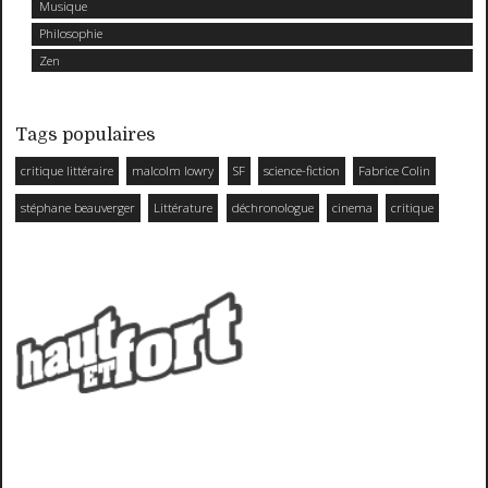
Musique
Philosophie
Zen
Tags populaires
critique littéraire
malcolm lowry
SF
science-fiction
Fabrice Colin
stéphane beauverger
Littérature
déchronologue
cinema
critique