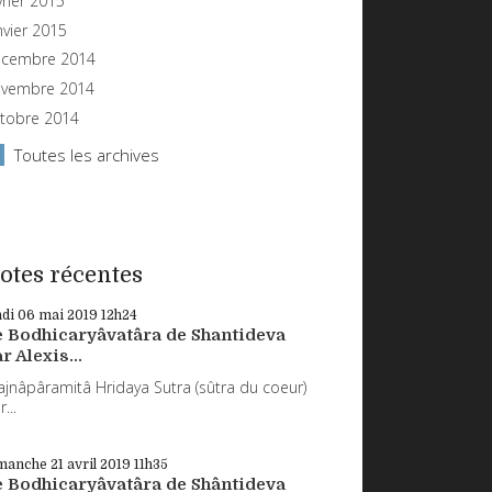
vrier 2015
nvier 2015
cembre 2014
vembre 2014
tobre 2014
Toutes les archives
otes récentes
ndi 06
mai 2019
12h24
e Bodhicaryâvatâra de Shantideva
r Alexis...
ajnâpâramitâ Hridaya Sutra (sûtra du coeur)
...
manche 21
avril 2019
11h35
e Bodhicaryâvatâra de Shântideva