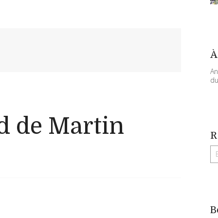
À
An
du
nd de Martin
R
B