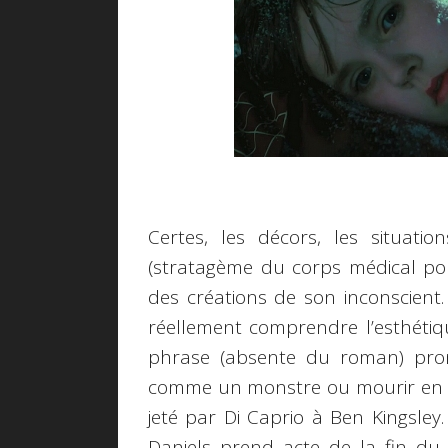
Certes, les décors, les situat
(stratagème du corps médical pour
des créations de son inconscient.
réellement comprendre l’esthét
phrase (absente du roman) prono
comme un monstre ou mourir en h
jeté par Di Caprio à Ben Kingsley
Daniels prend acte de la fin du 