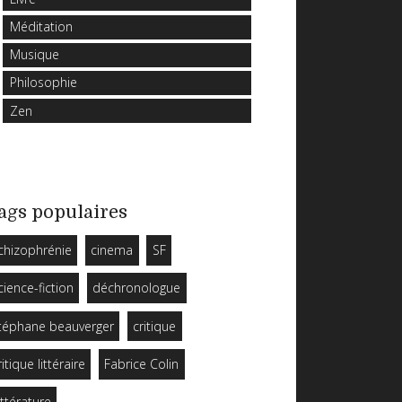
Méditation
Musique
Philosophie
Zen
ags populaires
chizophrénie
cinema
SF
cience-fiction
déchronologue
téphane beauverger
critique
ritique littéraire
Fabrice Colin
ittérature