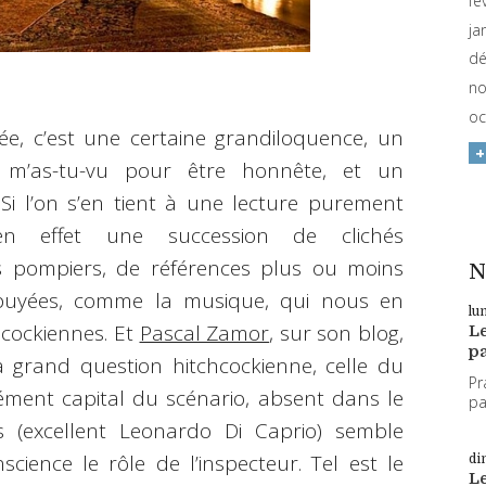
fé
ja
dé
no
oc
e, c’est une certaine grandiloquence, un
m’as-tu-vu pour être honnête, et un
Si l’on s’en tient à une lecture purement
 effet une succession de clichés
s pompiers, de références plus ou moins
N
appuyées, comme la musique, qui nous en
lu
cockiennes. Et
Pascal Zamor
, sur son blog,
L
pa
a grand question hitchcockienne, celle du
Pr
élément capital du scénario, absent dans le
par
s (excellent Leonardo Di Caprio) semble
science le rôle de l’inspecteur. Tel est le
di
L