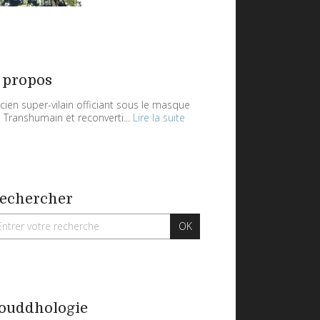
 propos
cien super-vilain officiant sous le masque
 Transhumain et reconverti...
Lire la suite
echercher
ouddhologie