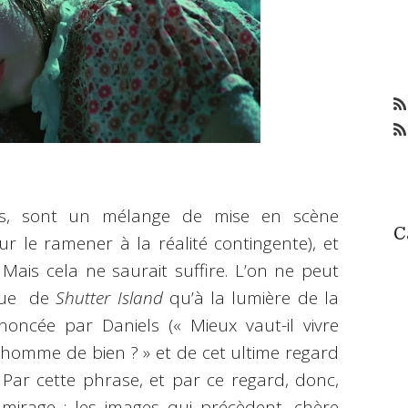
ions, sont un mélange de mise en scène
C
 le ramener à la réalité contingente), et
 Mais cela ne saurait suffire. L’on ne peut
ique de
Shutter Island
qu’à la lumière de la
ncée par Daniels (« Mieux vaut-il vivre
omme de bien ? » et de cet ultime regard
. Par cette phrase, et par ce regard, donc,
mirage : les images qui précèdent, chère