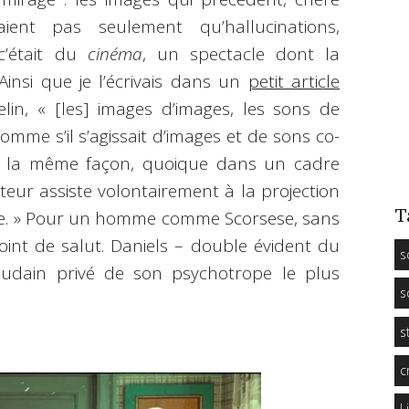
ent pas seulement qu’hallucinations,
c’était du
cinéma
, un spectacle dont la
 Ainsi que je l’écrivais dans un
petit article
in, « [les] images d’images, les sons de
omme s’il s’agissait d’images et de sons co-
de la même façon, quoique dans un cadre
tateur assiste volontairement à la projection
T
ène. » Pour un homme comme Scorsese, sans
int de salut. Daniels – double évident du
s
soudain privé de son psychotrope le plus
s
s
c
L