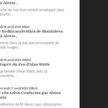
r Alexis...
oche du soir d'un temple enveloppé dans
 brume,...
udi 18
avril 2019
10h51
e Bodhicaryâvatâra de Shantideva
r Alexis...
mme dans la nuit que provoquent de
urds nuages...
udi 18
avril 2019
00h02
Esprit du Zen d'Alan Watts
jà familier d’Alan Watts avec la
couverte,...
rcredi 17
avril 2019
23h50
 rite selon Confucius par Alexis
avis
nférence de M. Alexis Lavis, philosophe,...