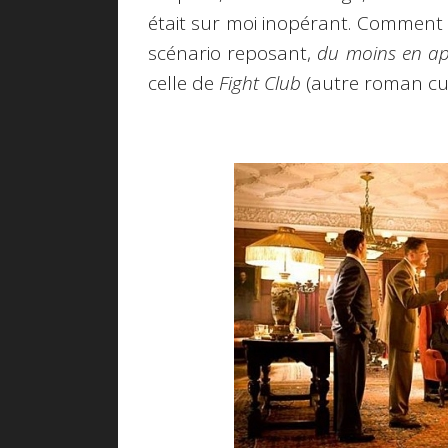
était sur moi inopérant. Comment l
scénario reposant,
du moins en a
celle de
Fight Club
(autre roman cul