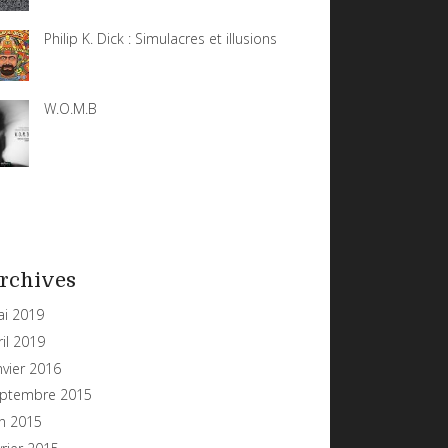
Philip K. Dick : Simulacres et illusions
W.O.M.B
rchives
i 2019
ril 2019
nvier 2016
ptembre 2015
in 2015