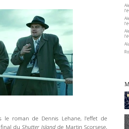
Al
l'é
Al
l'é
Al
l'é
Al
Ro
M
s le roman de Dennis Lehane, l’effet de
t final du
Shutter Island
de Martin Scorsese,