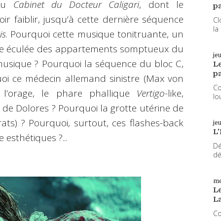
eau
Cabinet du Docteur Caligari
, dont le
pa
r faiblir, jusqu’à cette dernière séquence
Cl
la
is
. Pourquoi cette musique tonitruante, un
ène éculée des appartements somptueux du
je
e musique ? Pourquoi la séquence du bloc C,
L
pa
uoi ce médecin allemand sinistre (Max von
Co
 l’orage, le phare phallique
Vertigo
-like,
lo
 de Dolores ? Pourquoi la grotte utérine de
ats) ? Pourquoi, surtout, ces flashes-back
je
L'
 esthétiques ?...
Dé
dé
me
Le
L
Co