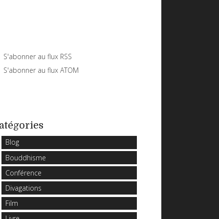
S'abonner au flux RSS
S'abonner au flux ATOM
atégories
Blog
Bouddhisme
Conférence
Divagations
Film
Livre