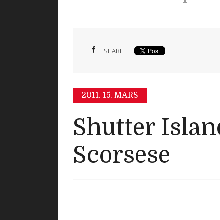
SHARE
2011.
15. MARS
Shutter Isla
Scorsese