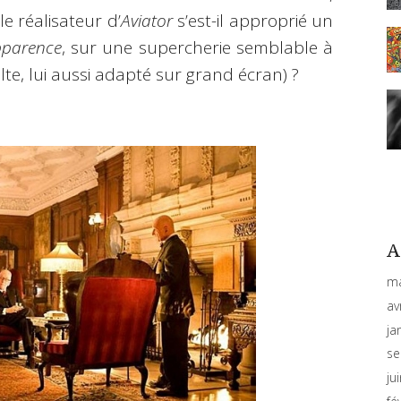
e réalisateur d’
Aviator
s’est-il approprié un
pparence
, sur une supercherie semblable à
te, lui aussi adapté sur grand écran) ?
A
ma
av
ja
se
ju