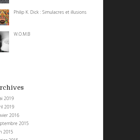
Philip K. Dick : Simulacres et illusions
W.O.M.B
rchives
i 2019
ril 2019
nvier 2016
ptembre 2015
in 2015