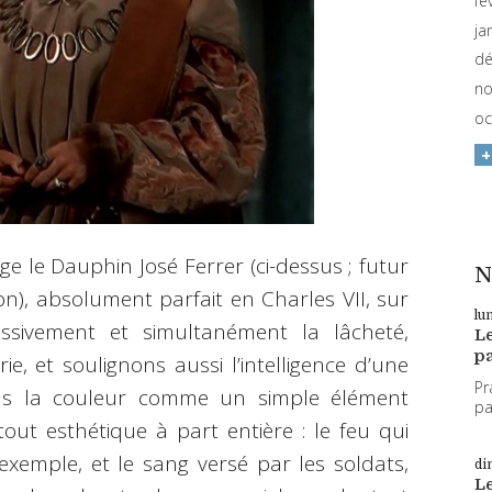
fé
ja
dé
no
oc
le Dauphin José Ferrer (ci-dessus ; futur
N
), absolument parfait en Charles VII, sur
lu
ssivement et simultanément la lâcheté,
L
pa
rie, et soulignons aussi l’intelligence d’une
Pr
pas la couleur comme un simple élément
par
ut esthétique à part entière : le feu qui
exemple, et le sang versé par les soldats,
di
L