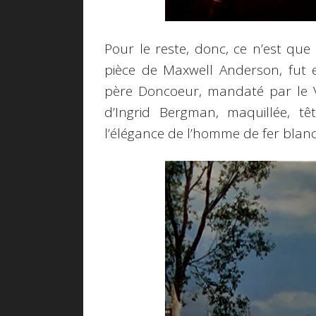
Pour le reste, donc, ce n’est que 
pièce de Maxwell Anderson, fut e
père Doncoeur, mandaté par le V
d’Ingrid Bergman, maquillée, t
l’élégance de l’homme de fer bla