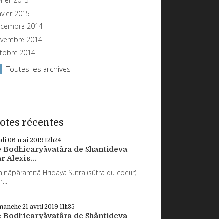
vrier 2015
nvier 2015
cembre 2014
vembre 2014
tobre 2014
Toutes les archives
otes récentes
ndi 06
mai 2019
12h24
e Bodhicaryâvatâra de Shantideva
r Alexis...
ajnâpâramitâ Hridaya Sutra (sûtra du coeur)
...
manche 21
avril 2019
11h35
e Bodhicaryâvatâra de Shântideva