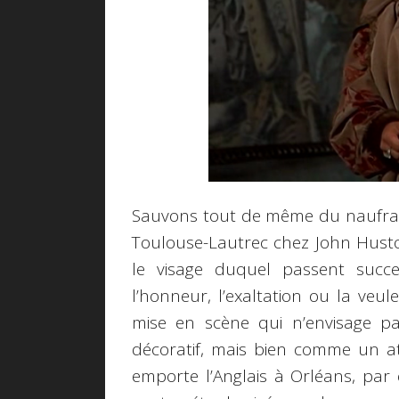
Sauvons tout de même du naufrage 
Toulouse-Lautrec chez John Huston
le visage duquel passent succe
l’honneur, l’exaltation ou la veule
mise en scène qui n’envisage 
décoratif, mais bien comme un ato
emporte l’Anglais à Orléans, par 