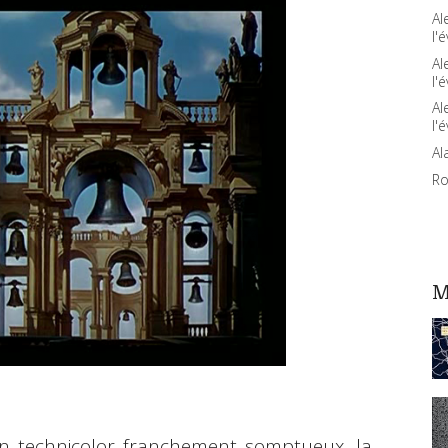
Al
l'é
Al
l'é
Al
l'é
Al
Ro
M
son technicolor franchement somptueux, la