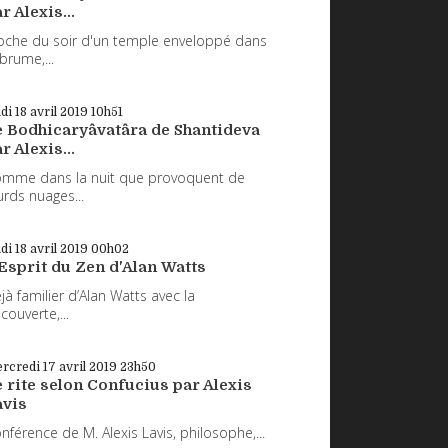
r Alexis...
oche du soir d'un temple enveloppé dans
 brume,...
udi 18
avril 2019
10h51
e Bodhicaryâvatâra de Shantideva
r Alexis...
mme dans la nuit que provoquent de
urds nuages...
udi 18
avril 2019
00h02
Esprit du Zen d'Alan Watts
jà familier d’Alan Watts avec la
couverte,...
rcredi 17
avril 2019
23h50
 rite selon Confucius par Alexis
avis
nférence de M. Alexis Lavis, philosophe,...