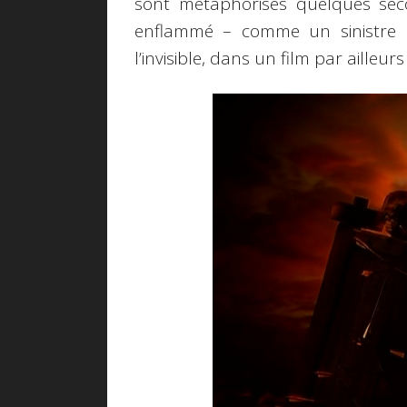
sont métaphorisés quelques sec
enflammé – comme un sinistre pr
l’invisible, dans un film par aille