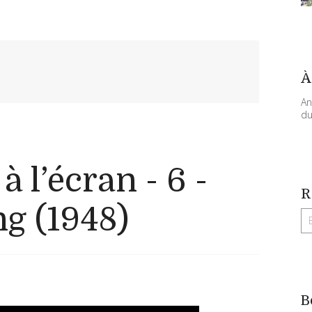
À
An
du
 l’écran - 6 -
R
ng (1948)
B