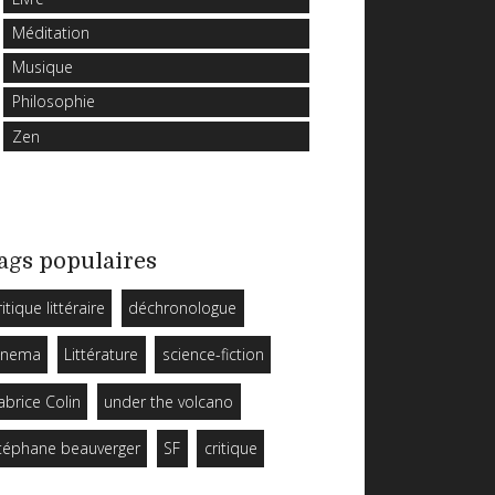
Méditation
Musique
Philosophie
Zen
ags populaires
ritique littéraire
déchronologue
inema
Littérature
science-fiction
abrice Colin
under the volcano
téphane beauverger
SF
critique