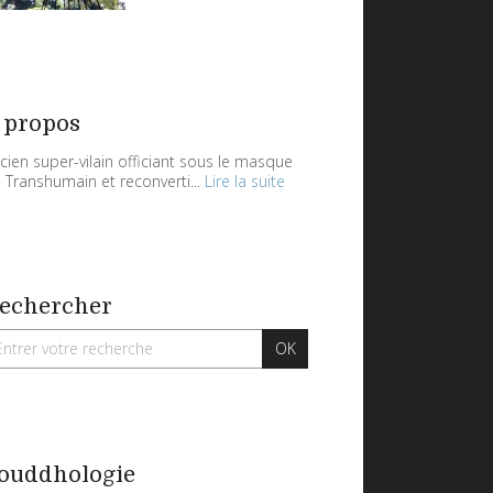
 propos
cien super-vilain officiant sous le masque
 Transhumain et reconverti...
Lire la suite
echercher
ouddhologie