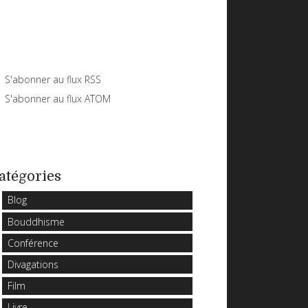
S'abonner au flux RSS
S'abonner au flux ATOM
atégories
Blog
Bouddhisme
Conférence
Divagations
Film
Livre