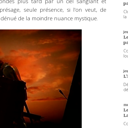
ondes plus tard par un ciel sanglant et
pa
ésage, seule présence, si l’on veut, de
Cl
la
urs dénué de la moindre nuance mystique.
je
L
pa
Co
lo
je
L'
Dé
dé
me
Le
L
Co