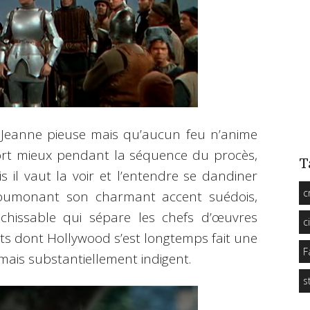
 Jeanne pieuse mais qu’aucun feu n’anime
sort mieux pendant la séquence du procès,
T
is il vaut la voir et l’entendre se dandiner
c
poumonant son charmant accent suédois,
chissable qui sépare les chefs d’œuvres
c
nts dont Hollywood s’est longtemps fait une
F
 mais substantiellement indigent.
s