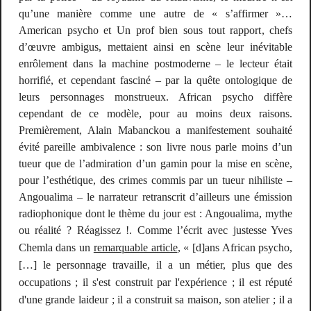
qu’une manière comme une autre de « s’affirmer »…
American psycho
et
Un prof bien sous tout rapport
, chefs
d’œuvre ambigus, mettaient ainsi en scène leur inévitable
enrôlement dans la machine postmoderne – le lecteur était
horrifié, et cependant fasciné – par la quête ontologique de
leurs personnages monstrueux.
African psycho
diffère
cependant de ce modèle, pour au moins deux raisons.
Premièrement, Alain Mabanckou a manifestement souhaité
évité pareille ambivalence : son livre nous parle moins d’un
tueur que de l’admiration d’un gamin pour la mise en scène,
pour l’
esthétique
, des crimes commis par un tueur nihiliste –
Angoualima – le narrateur retranscrit d’ailleurs une émission
radiophonique dont le thème du jour est :
Angoualima, mythe
ou réalité ? Réagissez !
. Comme l’écrit avec justesse Yves
Chemla dans un
remarquable article
, «
[d]ans African psycho,
[…] le personnage travaille, il a un métier, plus que des
occupations ; il s'est construit par l'expérience ; il est réputé
d'une grande laideur ; il a construit sa maison, son atelier ; il a