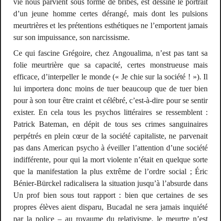
vie nous parvient sous forme de bribes, est dessiné le portrait
d’un jeune homme certes dérangé, mais dont les pulsions
meurtrières et les prétentions esthétiques ne l’emportent jamais
sur son impuissance, son narcissisme.
Ce qui fascine Grégoire, chez Angoualima, n’est pas tant sa
folie meurtrière que sa capacité, certes monstrueuse mais
efficace, d’interpeller le monde («
Je chie sur la société !
»). Il
lui importera donc moins de tuer beaucoup que de tuer bien
pour à son tour être craint et célébré, c’est-à-dire pour se sentir
exister. En cela tous les
psychos
littéraires se ressemblent :
Patrick Bateman, en dépit de tous ses crimes sanguinaires
perpétrés en plein cœur de la société capitaliste, ne parvenait
pas dans
American psycho
à éveiller l’attention d’une société
indifférente, pour qui la mort violente n’était en quelque sorte
que la manifestation la plus extrême de l’ordre social ; Éric
Bénier-Bürckel radicalisera la situation jusqu’à l’absurde dans
Un prof bien sous tout rapport
: bien que certaines de ses
propres élèves aient disparu, Bucadal ne sera jamais inquiété
par la police – au royaume du relativisme, le meurtre n’est