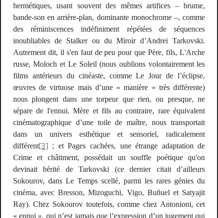
hermétiques, usant souvent des mêmes artifices – brume,
bande-son en arrière-plan, dominante monochrome –, comme
des réminiscences indéfiniment répétées de séquences
inoubliables de
Stalker
ou du
Miroir
d’Andrei Tarkovski.
Autrement dit, il s'en faut de peu pour que
Père, fils
,
L'Arche
russe
,
Moloch
et
Le Soleil
(nous oublions volontairement les
films antérieurs du cinéaste, comme
Le Jour de l’éclipse
,
œuvres de virtuose mais d’une « manière » très différente)
nous plongent dans une torpeur que rien, ou presque, ne
sépare de l'ennui.
Mère et fils
au contraire, rare équivalent
cinématographique d’une toile de maître, nous transportait
dans un univers esthétique et sensoriel, radicalement
[3]
différent
; et
Pages cachées
, une étrange adaptation de
Crime et châtiment
, possédait un souffle poétique qu'on
devinait hérité de Tarkovski (ce dernier citait d’ailleurs
Sokourov, dans
Le Temps scellé
, parmi les rares génies du
cinéma, avec Bresson, Mizoguchi, Vigo, Buñuel et Satyajit
Ray). Chez Sokourov toutefois, comme chez Antonioni, cet
« ennui », qui n’est jamais que l’expression d’un jugement qui