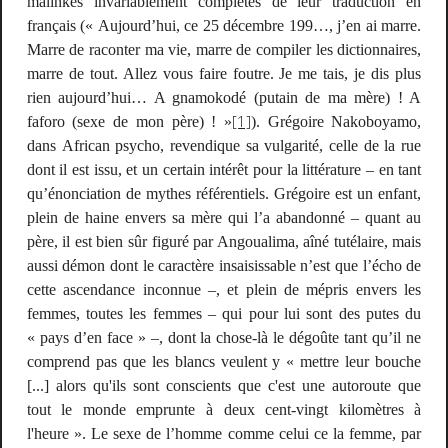
malinkés invariablement complétés de leur traduction en
français («
Aujourd’hui, ce 25 décembre 199…, j’en ai marre.
Marre de raconter ma vie, marre de compiler les dictionnaires,
marre de tout. Allez vous faire foutre. Je me tais, je dis plus
rien aujourd’hui… A gnamokodé (putain de ma mère) ! A
[1]
faforo (sexe de mon père) !
»
). Grégoire Nakoboyamo,
dans
African psycho
, revendique sa vulgarité, celle de la rue
dont il est issu, et un certain intérêt pour la littérature – en tant
qu’énonciation de mythes référentiels. Grégoire est un enfant,
plein de haine envers sa mère qui l’a abandonné – quant au
père, il est bien sûr figuré par Angoualima, aîné tutélaire, mais
aussi démon dont le caractère insaisissable n’est que l’écho de
cette ascendance inconnue –, et plein de mépris envers les
femmes, toutes les femmes – qui pour lui sont des putes du
« pays d’en face » –, dont la
chose-là
le dégoûte tant qu’il ne
comprend pas que les blancs veulent y «
mettre leur bouche
[...] alors qu'ils sont conscients que c'est une autoroute que
tout le monde emprunte à deux cent-vingt kilomètres à
l'heure
». Le sexe de l’homme comme celui ce la femme, par