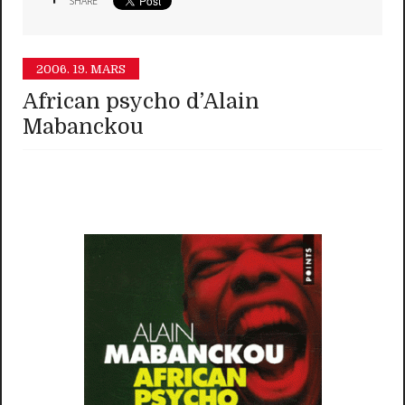
SHARE
2006.
19. MARS
African psycho d’Alain
Mabanckou