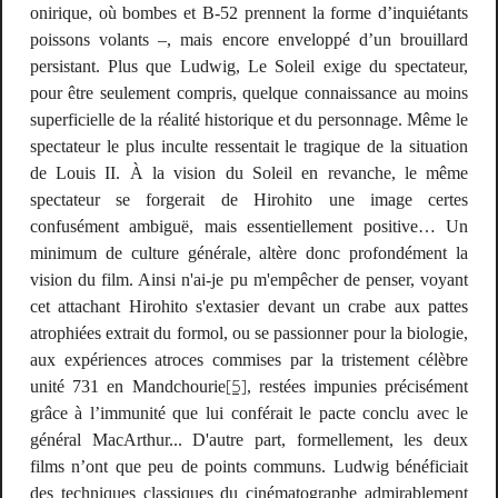
onirique, où bombes et B-52 prennent la forme d’inquiétants
poissons volants –, mais encore enveloppé d’un brouillard
persistant. Plus que
Ludwig
,
Le Soleil
exige du spectateur,
pour être seulement compris, quelque connaissance au moins
superficielle de la réalité historique et du personnage. Même le
spectateur le plus inculte ressentait le tragique de la situation
de Louis II. À la vision du
Soleil
en revanche, le même
spectateur se forgerait de Hirohito une image certes
confusément ambiguë, mais essentiellement positive… Un
minimum de culture générale, altère donc profondément la
vision du film. Ainsi n'ai-je pu m'empêcher de penser, voyant
cet attachant Hirohito s'extasier devant un crabe aux pattes
atrophiées extrait du formol, ou se passionner pour la biologie,
aux expériences atroces commises par la tristement célèbre
[5]
unité 731 en Mandchourie
, restées impunies précisément
grâce à l’immunité que lui conférait le pacte conclu avec le
général MacArthur... D'autre part, formellement, les deux
films n’ont que peu de points communs.
Ludwig
bénéficiait
des techniques classiques du cinématographe admirablement