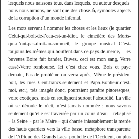
lesquels nous naissons tous, dans lesquels, ou autour desquels,
nous nous aimons, ne sont que des
chose-là
, symboles abjects
de la corruption d’un monde infernal.
Les mots servant à nommer les choses et les lieux (le quartier
Celui-qui-boit-de-l’eau-est-un-idiot, le cimetière des Morts-
qui-n’ont-pas-droit-au-sommeil, le groupe musical
C’est-
toujours-les-mêmes-qui-bouffent-dans-ce-pays-de-merde
, les
buvettes
Boire fait bander, Buvez, ceci est mon sang, Verre
cassé-Verre remboursé, Ici c’est chez vous, Bois et paye
demain, Pas de problème on verra après, Même le président
boit
, les rues Cent-francs-seulement et Papa-Bonheur-c’est-
moi, etc.), très imagés donc, pourraient paraître pittoresques,
voire exotiques, mais en soulignent surtout l’absurdité. La ville
où se déroule le récit, n’est jamais nommée ; nous savons
seulement qu’elle est traversée par un cours d’eau – rebaptisé
« la Seine » par le Maire – qui charrie inlassablement la merde
des hauts quartiers vers la ville basse, métaphore transparente
de l’Afrique des Grands Lacs, poubelle de l’Occident, ou plus