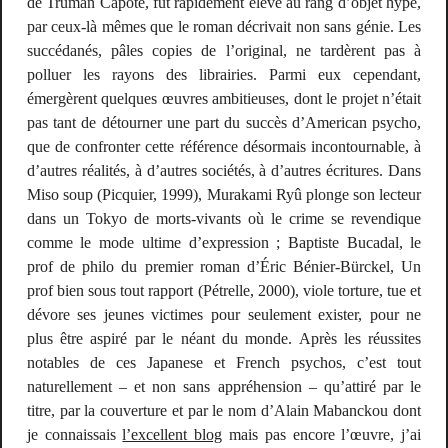
de Truman Capote, fut rapidement élevé au rang d’objet
hype
,
par ceux-là mêmes que le roman décrivait non sans génie. Les
succédanés, pâles copies de l’original, ne tardèrent pas à
polluer les rayons des librairies. Parmi eux cependant,
émergèrent quelques œuvres ambitieuses, dont le projet n’était
pas tant de détourner une part du succès d’
American psycho
,
que de confronter cette référence désormais incontournable, à
d’autres réalités, à d’autres sociétés, à d’autres écritures. Dans
Miso soup
(Picquier, 1999), Murakami Ryû plonge son lecteur
dans un Tokyo de morts-vivants où le crime se revendique
comme le mode ultime d’expression ; Baptiste Bucadal, le
prof de philo du premier roman d’Éric Bénier-Bürckel,
Un
prof bien sous tout rapport
(Pétrelle, 2000), viole torture, tue et
dévore ses jeunes victimes pour seulement exister, pour ne
plus être aspiré par le néant du monde. Après les réussites
notables de ces
Japanese
et
French
psychos
, c’est tout
naturellement – et non sans appréhension – qu’attiré par le
titre, par la couverture et par le nom d’Alain Mabanckou dont
je connaissais
l’excellent blog
mais pas encore l’œuvre, j’ai