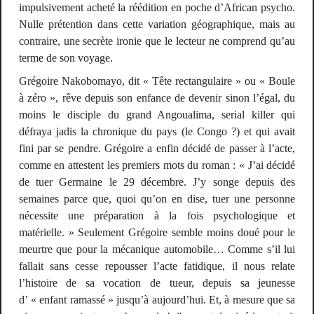
impulsivement acheté la réédition en poche d’
African psycho
.
Nulle prétention dans cette variation géographique, mais au
contraire, une secrète ironie que le lecteur ne comprend qu’au
terme de son voyage.
Grégoire Nakobomayo, dit « Tête rectangulaire » ou « Boule
à zéro », rêve depuis son enfance de devenir sinon l’égal, du
moins le disciple du grand Angoualima,
serial killer
qui
défraya jadis la chronique du pays (le Congo ?) et qui avait
fini par se pendre. Grégoire a enfin décidé de passer à l’acte,
comme en attestent les premiers mots du roman :
« J’ai décidé
de tuer Germaine le 29 décembre. J’y songe depuis des
semaines parce que, quoi qu’on en dise, tuer une personne
nécessite une préparation à la fois psychologique et
matérielle. »
Seulement Grégoire semble moins doué pour le
meurtre que pour la mécanique automobile… Comme s’il lui
fallait sans cesse repousser l’acte fatidique, il nous relate
l’histoire de sa vocation de tueur, depuis sa jeunesse
d’ « enfant ramassé » jusqu’à aujourd’hui. Et, à mesure que sa