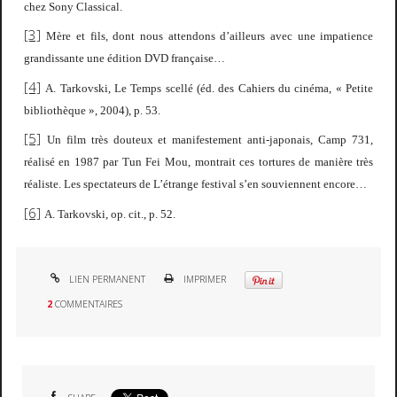
chez Sony Classical.
[3]
Mère et fils
, dont nous attendons d’ailleurs avec une impatience
grandissante une édition DVD française…
[4]
A. Tarkovski,
Le Temps scellé
(éd. des Cahiers du cinéma, « Petite
bibliothèque », 2004), p. 53.
[5]
Un film très douteux et manifestement anti-japonais,
Camp 731,
réalisé en 1987 par Tun Fei Mou, montrait ces tortures de manière très
réaliste. Les spectateurs de L’étrange festival s’en souviennent encore…
[6]
A. Tarkovski,
op. cit.
, p. 52.
LIEN PERMANENT
IMPRIMER
2
COMMENTAIRES