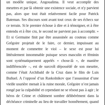
un modèle unique, Angoualima. Il veut accomplir des
meurtres et par là obtenir une existence sociale, et n'y parvient
pas, alors que tout était relativement facile pour Patrick
Bateman. Ses discours sont avant tout ceux de ses échecs sur
ce terrain. Si le premier échoue à dire et à témoigner, et à être
entendu et à être cru, le second ne parvient pas à accomplir.
»
Et si Germaine finit par être assassinée au couteau comme
Grégoire projetait de le faire, ce dernier, impuissant au
moment de commettre le viol – le sexe est pour lui
littéralement innommable puisque sexes masculin et féminin
sont systématiquement appelés « chose-là », de manière
indifférenciée –, est de surcroît dépossédé de son meurtre,
comme l’était Archibald de la Cruz dans le film de Luis
Buñuel. A l’opposé d’un Raskolnikov que l’assassinat d’une
vieille usurière menait à la ruine morale, Grégoire n’est jamais
rongé par la culpabilité et cependant ne se résout pas à agir ; le
héros de
Crime et châtiment
sombre délibérément dans la
déchéance criminelle au lieu de travailler honnêtement, quand