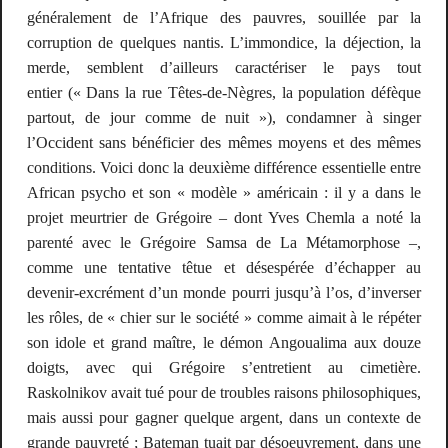
généralement de l’Afrique des pauvres, souillée par la
corruption de quelques nantis. L’immondice, la déjection, la
merde, semblent d’ailleurs caractériser le pays tout
entier («
Dans la rue Têtes-de-Nègres, la population défèque
partout, de jour comme de nuit
»), condamner à singer
l’Occident sans bénéficier des mêmes moyens et des mêmes
conditions. Voici donc la deuxième différence essentielle entre
African psycho
et son « modèle » américain : il y a dans le
projet meurtrier de Grégoire – dont Yves Chemla a noté la
parenté avec le Grégoire Samsa de
La Métamorphose
–,
comme une tentative têtue et désespérée d’échapper au
devenir-excrément d’un monde pourri jusqu’à l’os, d’inverser
les rôles, de « chier sur le société » comme aimait à le répéter
son idole et grand maître, le démon Angoualima aux douze
doigts, avec qui Grégoire s’entretient au cimetière.
Raskolnikov avait tué pour de troubles raisons philosophiques,
mais aussi pour gagner quelque argent, dans un contexte de
grande pauvreté ; Bateman tuait par désoeuvrement, dans une