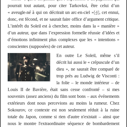
pourrait tout autant, pour citer Tarkovksi, être celui d’un
[4]
« aveugle-né à qui on décrirait un arc-en-ciel »
, cet ennui,
donc, est fécond, et ne saurait faire office d’argument critique.
L’intérêt du
Soleil
est à chercher, moins dans la « manière »
d’un auteur, que dans l’expression formelle réussie d’idées et
d’émotions infiniment plus complexes que les « intentions »
conscientes (supposées) de cet auteur.
En outre
Le Soleil
, même s’il
décrit lui aussi le « crépuscule d’un
dieu », ne saurait être comparé de
trop près au
Ludwig
de Visconti :
la folie – le monde intérieur – de
Louis II de Bavière, était sans cesse confronté – si mes
souvenirs (assez anciens) du film sont bons – aux événements
extérieurs dont nous percevions au moins la rumeur. Chez
Sokourov, ce contexte est non seulement réduit à la ruine
totale du Japon, comme si rien d'autre n'existait – ainsi que
nous le montre l'extraordinaire séquence de bombardement