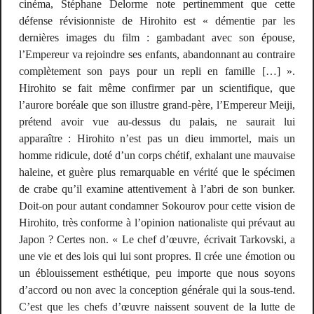
cinéma
, Stéphane Delorme note pertinemment que cette
défense révisionniste de Hirohito est « démentie par les
dernières images du film : gambadant avec son épouse,
l’Empereur va rejoindre ses enfants, abandonnant au contraire
complètement son pays pour un repli en famille […] ».
Hirohito se fait même confirmer par un scientifique, que
l’aurore boréale que son illustre grand-père, l’Empereur Meiji,
prétend avoir vue au-dessus du palais, ne saurait lui
apparaître : Hirohito n’est pas un dieu immortel, mais un
homme ridicule, doté d’un corps chétif, exhalant une mauvaise
haleine, et guère plus remarquable en vérité que le spécimen
de crabe qu’il examine attentivement à l’abri de son bunker.
Doit-on pour autant condamner Sokourov pour cette vision de
Hirohito, très conforme à l’opinion nationaliste qui prévaut au
Japon ? Certes non. « Le chef d’œuvre, écrivait Tarkovski, a
une vie et des lois qui lui sont propres. Il crée une émotion ou
un éblouissement esthétique, peu importe que nous soyons
d’accord ou non avec la conception générale qui la sous-tend.
C’est que les chefs d’œuvre naissent souvent de la lutte de