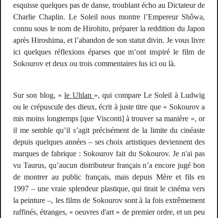
esquisse quelques pas de danse, troublant écho au
Dictateur
de
Charlie Chaplin.
Le Soleil
nous montre l’Empereur Shôwa,
connu sous le nom de Hirohito, préparer la reddition du Japon
après Hiroshima, et l’abandon de son statut divin. Je vous livre
ici quelques réflexions éparses que m’ont inspiré le film de
Sokourov et deux ou trois commentaires lus ici ou là.
Sur son blog, «
le Uhlan
», qui compare
Le Soleil
à
Ludwig
ou le crépuscule des dieux
, écrit à juste titre que « Sokourov a
mis moins longtemps [que Visconti] à trouver sa manière », or
il me semble qu’il s’agit précisément de la limite du cinéaste
depuis quelques années – ses choix artistiques deviennent des
marques de fabrique : Sokourov fait du Sokourov. Je n'ai pas
vu
Taurus
, qu’aucun distributeur français n’a encore jugé bon
de montrer au public français, mais depuis
Mère et fils
en
1997 – une vraie splendeur plastique, qui tirait le cinéma vers
la peinture –, les films de Sokourov sont à la fois extrêmement
raffinés, étranges, « oeuvres d'art » de premier ordre, et un peu