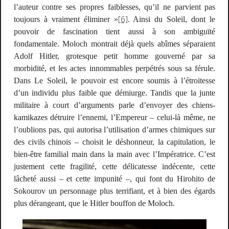
l’auteur contre ses propres faiblesses, qu’il ne parvient pas
[6]
toujours à vraiment éliminer »
. Ainsi du
Soleil
, dont le
pouvoir de fascination tient aussi à son ambiguïté
fondamentale.
Moloch
montrait déjà quels abîmes séparaient
Adolf Hitler, grotesque petit homme gouverné par sa
morbidité, et les actes innommables perpétrés sous sa férule.
Dans
Le Soleil
, le pouvoir est encore soumis à l’étroitesse
d’un individu plus faible que démiurge. Tandis que la junte
militaire à court d’arguments parle d’envoyer des chiens-
kamikazes détruire l’ennemi, l’Empereur – celui-là même, ne
l’oublions pas, qui autorisa l’utilisation d’armes chimiques sur
des civils chinois – choisit le déshonneur, la capitulation, le
bien-être familial main dans la main avec l’Impératrice. C’est
justement cette fragilité, cette délicatesse indécente, cette
lâcheté aussi – et cette impunité –, qui font du Hirohito de
Sokourov un personnage plus terrifiant, et à bien des égards
plus dérangeant, que le Hitler bouffon de
Moloch
.