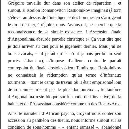
Grégoire travaille dur dans son atelier de réparation ; et
surtout, si Rodion Romanovitch Raskolnikov imaginait (à tort)
s’élever au-dessus de l’intelligence des hommes en s’arrogeant
le droit de tuer, Grégoire, nous l’avons dit, ne cherche que la
reconnaissance de sa simple existence. L’Ascension finale
d’Angoualima, absurde parodie christique («
Ça veut dire que
je dois arriver au ciel pour le jugement dernier. Mais j’ai de
bons avocats, et il paraît qu’ils n’ont jamais perdu un seul
procès là-haut »
), s’impose d’ailleurs contre le parfait
contrepoint du finale dostoïevskien. Tandis que Raskolnikov
ne connaissait la rédemption qu’au terme d’infernaux
tourments – dont le camp de travail où il était emprisonné loin
de son aimée n’était pas le plus douloureux –, le fantôme
d’Angoualima reste bloqué sur le mode de l’invective, de la
haine, et de l’Assassinat considéré comme un des Beaux-Arts.
Ainsi le narrateur d’
African psycho
, croyant nous conter son
accession au panthéon des tueurs, nous informe surtout sur sa
condition de sous-homme – « enfant ramassé », abandonné