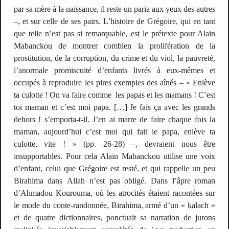
par sa mère à la naissance, il reste un paria aux yeux des autres
–, et sur celle de ses pairs. L’histoire de Grégoire, qui en tant
que telle n’est pas si remarquable, est le prétexte pour Alain
Mabanckou de montrer combien la prolifération de la
prostitution, de la corruption, du crime et du viol, la pauvreté,
l’anormale promiscuité d’enfants livrés à eux-mêmes et
occupés à reproduire les pires exemples des aînés – «
Enlève
ta culotte ! On va faire comme les papas et les mamans ! C’est
toi maman et c’est moi papa. […] Je fais ça avec les grands
dehors ! s’emporta-t-il. J’en ai marre de faire chaque fois la
maman, aujourd’hui c’est moi qui fait le papa, enlève ta
culotte, vite !
» (pp. 26-28) –, devraient nous être
insupportables. Pour cela Alain Mabanckou utilise une voix
d’enfant, celui que Grégoire est resté, et qui rappelle un peu
Birahima dans
Allah n’est pas obligé
. Dans l’âpre roman
d’Ahmadou Kourouma, où les atrocités étaient racontées sur
le mode du conte-randonnée, Birahima, armé d’un « kalach »
et de quatre dictionnaires, ponctuait sa narration de jurons