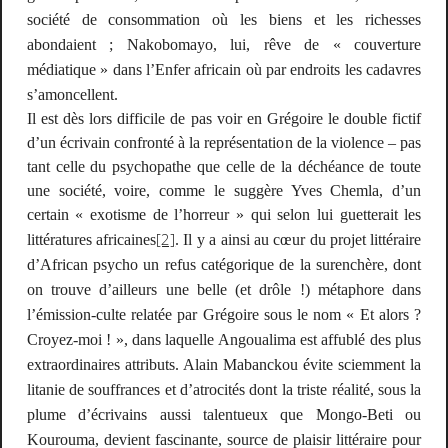
société de consommation où les biens et les richesses
abondaient ; Nakobomayo, lui, rêve de
« couverture
médiatique »
dans l’Enfer africain où par endroits les cadavres
s’amoncellent.
Il est dès lors difficile de pas voir en Grégoire le double fictif
d’un écrivain confronté à la représentation de la violence – pas
tant celle du psychopathe que celle de la déchéance de toute
une société, voire, comme le suggère Yves Chemla, d’un
certain «
exotisme de l’horreur
» qui selon lui guetterait les
[2]
littératures africaines
. Il y a ainsi au cœur du projet littéraire
d’
African psycho
un refus catégorique de la surenchère, dont
on trouve d’ailleurs une belle (et drôle !) métaphore dans
l’émission-culte relatée par Grégoire sous le nom «
Et alors ?
Croyez-moi !
», dans laquelle Angoualima est affublé des plus
extraordinaires attributs. Alain Mabanckou évite sciemment la
litanie de souffrances et d’atrocités dont la triste réalité, sous la
plume d’écrivains aussi talentueux que Mongo-Beti ou
Kourouma, devient fascinante, source de plaisir littéraire pour