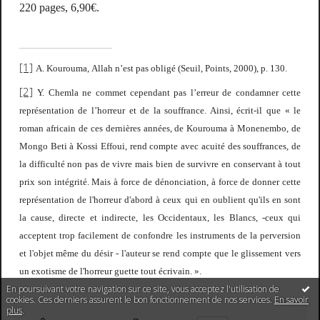
220 pages, 6,90€.
[1]
A. Kourouma,
Allah n’est pas obligé
(Seuil, Points, 2000), p. 130.
[2]
Y. Chemla ne commet cependant pas l’erreur de condamner cette
représentation de l’horreur et de la souffrance. Ainsi, écrit-il que «
le
roman africain de ces dernières années, de Kourouma à Monenembo, de
Mongo Beti à Kossi Effoui, rend compte avec acuité des souffrances, de
la difficulté non pas de vivre mais bien de survivre en conservant à tout
prix son intégrité. Mais à force de dénonciation, à force de donner cette
représentation de l'horreur d'abord à ceux qui en oublient qu'ils en sont
la cause, directe et indirecte, les Occidentaux, les Blancs, -ceux qui
acceptent trop facilement de confondre les instruments de la perversion
et l'objet même du désir - l'auteur se rend compte que le glissement vers
un exotisme de l'horreur guette tout écrivain.
».
En poursuivant votre navigation sur ce site, vous acceptez l'utilisation de
cookies. Ces derniers assurent le bon fonctionnement de nos services.
En savoir
plus
.