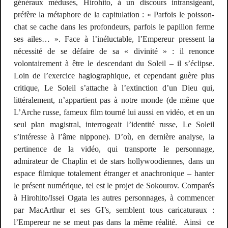
généraux médusés, Hirohito, à un discours intransigeant,
préfère la métaphore de la capitulation : «
Parfois le poisson-
chat se cache dans les profondeurs, parfois le papillon ferme
ses ailes…
». Face à l’inéluctable, l’Empereur pressent la
nécessité de se défaire de sa « divinité » : il renonce
volontairement à être le descendant du Soleil – il s’éclipse.
Loin de l’exercice hagiographique, et cependant guère plus
critique,
Le Soleil
s’attache à l’extinction d’un Dieu qui,
littéralement, n’appartient pas à notre monde (de même que
L’Arche russe
, fameux film tourné lui aussi en vidéo, et en un
seul plan magistral, interrogeait l’identité russe,
Le Soleil
s’intéresse à l’âme nippone). D’où, en dernière analyse, la
pertinence de la vidéo, qui transporte le personnage,
admirateur de Chaplin et de stars hollywoodiennes, dans un
espace filmique totalement étranger et anachronique –
hanter
le présent numérique, tel est le projet de Sokourov. Comparés
à Hirohito/Issei Ogata les autres personnages, à commencer
par MacArthur et ses GI’s, semblent tous caricaturaux :
l’Empereur ne se meut pas dans la même réalité. Ainsi ce