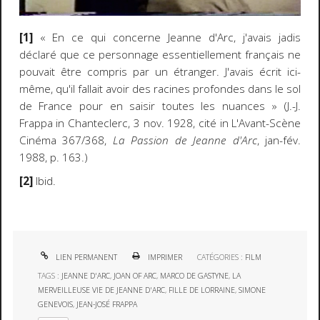
[1]
« En ce qui concerne Jeanne d'Arc, j'avais jadis
déclaré que ce personnage essentiellement français ne
pouvait être compris par un étranger. J'avais écrit ici-
même, qu'il fallait avoir des racines profondes dans le sol
de France pour en saisir toutes les nuances » (J.-J.
Frappa in Chanteclerc, 3 nov. 1928, cité in L'Avant-Scène
Cinéma 367/368,
La Passion de Jeanne d'Arc
, jan-fév.
1988, p. 163.)
[2]
Ibid.
LIEN PERMANENT
IMPRIMER
CATÉGORIES :
FILM
TAGS :
JEANNE D'ARC
,
JOAN OF ARC
,
MARCO DE GASTYNE
,
LA
MERVEILLEUSE VIE DE JEANNE D'ARC
,
FILLE DE LORRAINE
,
SIMONE
GENEVOIS
,
JEAN-JOSÉ FRAPPA