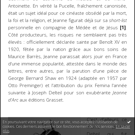
Antoinette. En vérité la Pucelle, fraîchement canonisée,
était un sujet idéal pour ce cinéaste obsédé par la mort,
la foi et la religion, et Jeanne figurait déjà sur sa
short-list
personnelle en compagnie de Médée et de Jésus
[1]
.
Côté producteurs, les risques ne semblaient pas très
élevés : officiellement déclarée sainte par Benoît XV en
1920, fêtée par la nation grâce aux bons soins de
Maurice Barrès, Jeanne paraissait alors jouir en France
d'une immense popularité, attestée dans le monde des
lettres, entre autres, par la parution d'une pièce de
George Bernard Shaw en 1924 (adaptée en 1957 par
Otto Preminger) et l'attribution du prix Femina l'année
suivante à Joseph Delteil pour son exubérante
Jeanne
d'Arc
aux éditions Grasset.
C'est d'ailleurs ce
En poursuivant votre navigation sur ce site, vous acceptez l'utilisation de
même Joseph
cookies. Ces derniers assurent le bon fonctionnement de nos services.
En savoir
plus
.
Delteil qui fut