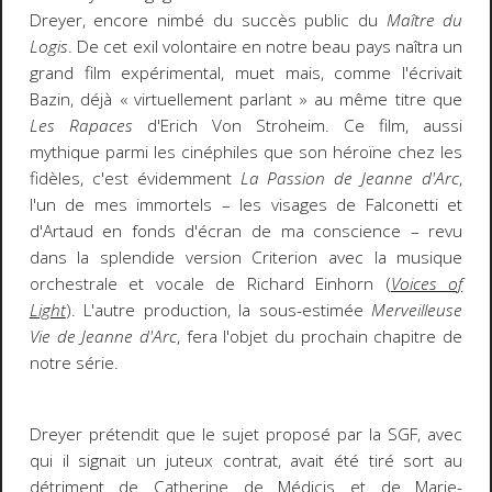
Dreyer, encore nimbé du succès public du
Maître du
Logis
. De cet exil volontaire en notre beau pays naîtra un
grand film expérimental, muet mais, comme l'écrivait
Bazin, déjà « virtuellement parlant » au même titre que
Les Rapaces
d'Erich Von Stroheim. Ce film, aussi
mythique parmi les cinéphiles que son héroïne chez les
fidèles, c'est évidemment
La Passion de Jeanne d'Arc
,
l'un de mes immortels – les visages de Falconetti et
d'Artaud en fonds d'écran de ma conscience – revu
dans la splendide version Criterion avec la musique
orchestrale et vocale de Richard Einhorn (
Voices of
Light
). L'autre production, la sous-estimée
Merveilleuse
Vie de Jeanne d'Arc
, fera l'objet du prochain chapitre de
notre série.
Dreyer prétendit que le sujet proposé par la SGF, avec
qui il signait un juteux contrat, avait été tiré sort au
détriment de Catherine de Médicis et de Marie-