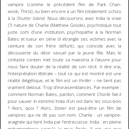
vampire (comme le précédent film de Park Chan-
wook,
Thirst)
, ou bien encore à un film totalement schizo
à la
Shutter Island
. Nous découvrons avec India la vraie
(?) nature de Charlie (Matthew Goode), psychotique tout
juste sorti d'une institution, psychopathe à la Norman
Bates et tueur en série (il étrangle ses victimes avec la
ceinture de son frère défunt), qui coïncide avec la
découverte du désir sexuel par la jeune fille. Mais le
cinéaste coréen met toute sa maestria à l’œuvre pour
nous faire douter de la réalité de son récit. A dire vrai,
l'interprétation littérale – tout ce qui est montré est une
réalité diégétique, et le film est un
thriller
– ne tient pas
vraiment debout. Trop d'invraisemblances. Par exemple :
comment Norman Bates, pardon, comment
Charlie
fait-il
pour sauver
in extremis
India d'un viol dans les sous-bois
? Alors, quoi ? Alors,
Stoker
est peut-être un film de
vampires qui ne dit pas son nom. Charlie : un vampire-
araignée qui tient India par l'entrecuisse. India : en pleine
métamorphose jusqu'à la mue finale. Il est vrai que