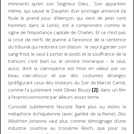
imminent) qu’en son Seigneur Dieu… Son apparition
même, qui sauve le Dauphin d’un lynchage annoncé (la
foule le prend pour d’Alençon, qui vient de jeter cent
hommes dans la Loire), est à comprendre comme le
signe de l’importance capitale de Charles. Et ce n’est pas
la crise de nerfs de Jeanne à l’annonce de la sentence
du tribunal qui redorera son blason : le seul à garder son
sang-froid, le seul à porter le poids et la souffrance de la
trahison, c’est bien lui, le sinistre monarque – le seul,
aussi, dont la clairvoyance est mise en valeur par un
beau clair-obscur et par des costumes étranges
(préfigurant ceux des Visiteurs du Soir de Marcel Carné,
comme l'a justement noté Olivier Bouzy
[2]
) dans un film
à l’expressionnisme par ailleurs assez terne.
Curiosité subtilement fasciste filant plus ou moins la
métaphore échiquéenne (avec gambit de la Reine),
Das
Mädchen Johanna
vaut plus comme témoignage d'une
industrie soumise au troisième Reich, que pour sa