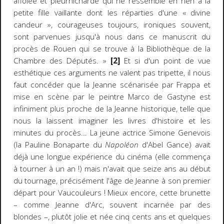
affolée et pleurnicharde qui ne ressemble en rien à la
petite fille vaillante dont les réparties d'une « divine
candeur », courageuses toujours, ironiques souvent,
sont parvenues jusqu'à nous dans ce manuscrit du
procès de Rouen qui se trouve à la Bibliothèque de la
Chambre des Députés. »
[2]
Et si d'un point de vue
esthétique ces arguments ne valent pas tripette, il nous
faut concéder que la Jeanne scénarisée par Frappa et
mise en scène par le peintre Marco de Gastyne est
infiniment plus proche de la Jeanne historique, telle que
nous la laissent imaginer les livres d'histoire et les
minutes du procès... La jeune actrice Simone Genevois
(la Pauline Bonaparte du
Napoléon
d'Abel Gance) avait
déjà une longue expérience du cinéma (elle commença
à tourner à un an !) mais n'avait que seize ans au début
du tournage, précisément l'âge de Jeanne à son premier
départ pour Vaucouleurs ! Mieux encore, cette brunette
– comme Jeanne d'Arc, souvent incarnée par des
blondes –, plutôt jolie et née cinq cents ans et quelques