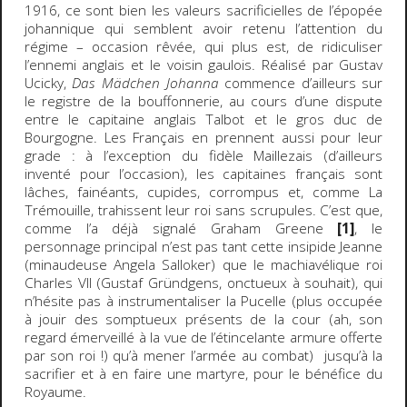
1916, ce sont bien les valeurs sacrificielles de l’épopée
johannique qui semblent avoir retenu l’attention du
régime – occasion rêvée, qui plus est, de ridiculiser
l’ennemi anglais et le voisin gaulois. Réalisé par Gustav
Ucicky,
Das Mädchen Johanna
commence d’ailleurs sur
le registre de la bouffonnerie, au cours d’une dispute
entre le capitaine anglais Talbot et le gros duc de
Bourgogne. Les Français en prennent aussi pour leur
grade : à l’exception du fidèle Maillezais (d’ailleurs
inventé pour l’occasion), les capitaines français sont
lâches, fainéants, cupides, corrompus et, comme La
Trémouille, trahissent leur roi sans scrupules. C’est que,
comme l’a déjà signalé Graham Greene
[1]
, le
personnage principal n’est pas tant cette insipide Jeanne
(minaudeuse Angela Salloker) que le machiavélique roi
Charles VII (Gustaf Gründgens, onctueux à souhait), qui
n’hésite pas à instrumentaliser la Pucelle (plus occupée
à jouir des somptueux présents de la cour (ah, son
regard émerveillé à la vue de l’étincelante armure offerte
par son roi !) qu’à mener l’armée au combat) jusqu’à la
sacrifier et à en faire une martyre, pour le bénéfice du
Royaume.