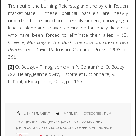
Tremouille, the burning Reichstag and the pyre in Rouen
market-place - these political parallels are heavily
underlined. The direction is terribly sincere, conveying a
kind of blond and shaven admiration for lonely dictators
who have been forced to eliminate their allies. » (G.
Greene,
Mornings in the Dark: The Graham Greene Film
Reader,
ed. David Parkinson, Carcanet Press, 1993, p.
39).
[2]
O. Bouzy,
« Filmographie
» in P. Contamine, O. Bouzy
& X. Hélary, Jeanne d'Arc, Histoire et Dictionnaire, R.
Laffont,
«
Bouquins
», 2012, p. 1155.
LIEN PERMANENT
IMPRIMER
CATÉGORIES :
FILM
TAGS :
JEANNE D'ARC
,
JEANNE
,
JOAN OF ARC
,
DAS MÄDCHEN
JOHANNA
,
GUSTAV UCICKY
,
UCICKY
,
UFA
,
GOEBBELS
,
HITLER
,
NAZIS
0
COMMENTAIRE