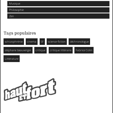
Musique
Philosophie
Zen
Tags populaires
schizophrénie
cinema
SF
science-fiction
déchronologue
stéphane beauverger
critique
critique littéraire
Fabrice Colin
Littérature