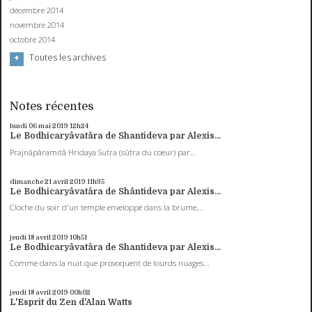
décembre 2014
novembre 2014
octobre 2014
Toutes les archives
Notes récentes
lundi 06
mai 2019
12h24
Le Bodhicaryâvatâra de Shantideva par Alexis...
Prajnâpâramitâ Hridaya Sutra (sûtra du coeur) par...
dimanche 21
avril 2019
11h35
Le Bodhicaryâvatâra de Shântideva par Alexis...
Cloche du soir d'un temple enveloppé dans la brume,...
jeudi 18
avril 2019
10h51
Le Bodhicaryâvatâra de Shantideva par Alexis...
Comme dans la nuit que provoquent de lourds nuages...
jeudi 18
avril 2019
00h02
L'Esprit du Zen d'Alan Watts