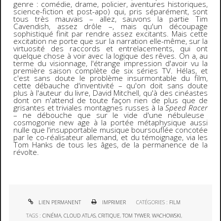
genre : comédie, drame, policier, aventures historiques,
science-fiction et post-apo) qui, pris séparément, sont
tous très mauvais – allez, sauvons la partie Tim
Cavendish, assez drôle –, mais qu'un découpage
sophistiqué finit par rendre assez excitants. Mais cette
excitation ne porte que sur la narration elle-même, sur la
virtuosité des raccords et entrelacements, qui ont
quelque chose à voir avec la logique des rêves. On a, au
terme du visionnage, l'étrange impression d'avoir vu la
première saison complète de six séries TV. Hélas, et
c'est sans doute le problème insurmontable du film,
cette débauche d'inventivité – qu'on doit sans doute
plus à l'auteur du livre, David Mitchell, qu'à des cinéastes
dont on n'attend de toute façon rien de plus que de
grisantes et triviales montagnes russes à la
Speed Racer
–
ne débouche que sur le vide d'une nébuleuse
cosmogonie new age à la portée métaphysique aussi
nulle que l'insupportable musique boursouflée concotée
par le co-réalisateur allemand, et du témoignage, via les
Tom Hanks de tous les âges, de la permanence de la
révolte.
LIEN PERMANENT
IMPRIMER
CATÉGORIES :
FILM
TAGS :
CINÉMA
,
CLOUD ATLAS
,
CRITIQUE
,
TOM TYWER
,
WACHOWSKI
,