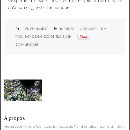
s'exprime à travers nous et ne renvoie à rien d'autre
qu'à son origine fantasmatique.
LIEN PERMANENT
IMPRIMER
CATÉGORIES :
FILM
TAGS :
HONG SANG-SOO
,
CINÉMA
,
SUNHI
0
COMMENTAIRE
À propos
Ancien super-vilain officiant sous le masque du Transhumain et reconverti...
Lire la