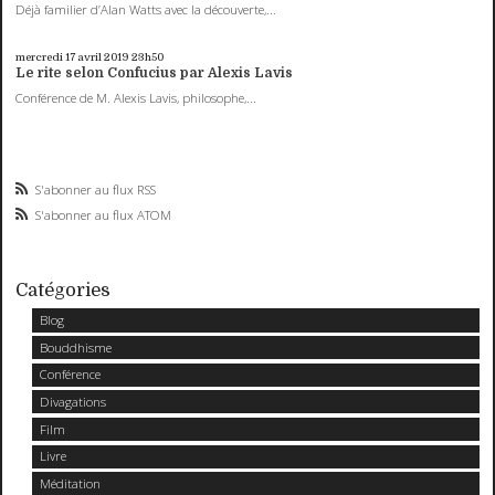
Déjà familier d’Alan Watts avec la découverte,...
mercredi 17
avril 2019
23h50
Le rite selon Confucius par Alexis Lavis
Conférence de M. Alexis Lavis, philosophe,...
S'abonner au flux RSS
S'abonner au flux ATOM
Catégories
Blog
Bouddhisme
Conférence
Divagations
Film
Livre
Méditation