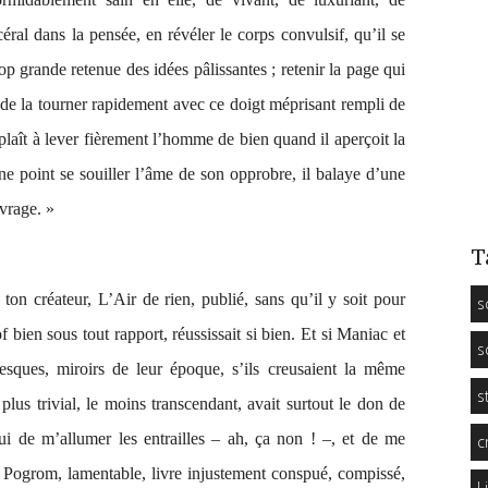
éral dans la pensée, en révéler le corps convulsif, qu’il se
op grande retenue des idées pâlissantes ; retenir la page qui
u de la tourner rapidement avec ce doigt méprisant rempli de
laît à lever fièrement l’homme de bien quand il aperçoit la
 ne point se souiller l’âme de son opprobre, il balaye d’une
vrage. »
T
 ton créateur,
L’Air de rien
, publié, sans qu’il y soit pour
s
f bien sous tout rapport
, réussissait si bien. Et si
Maniac
et
s
nesques, miroirs de leur époque, s’ils creusaient la même
s
 plus trivial, le moins transcendant, avait surtout le don de
lui de m’allumer les entrailles – ah, ça non ! –, et de me
c
e
Pogrom
, lamentable, livre injustement conspué, compissé,
L