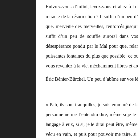
Enivrez-vous d’infini, levez-vous et allez à l
miracle de la résurrection ? Il suffit d’un peu d
que, merveille des merveilles, renforcés jusqu’a
suffit d’un peu de souffle auroral dans vo
désespérance pondu par le Mal pour que, rela
puissantes fontaines du plus que possible, ce oui
vous reveniez à la vie, méchamment libres et a
Éric Bénier-Bürckel,
Un peu d’abîme sur vos lè
« Pah, ils sont tranquilles, je suis emmuré de l
personne ne me l’entendra dire, même si je le di
langage à eux, si si, je le dirai peut-être, mê
vécu en vain, et puis pour pouvoir me taire, si 