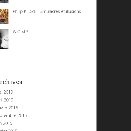
Philip K. Dick : Simulacres et illusions
W.O.M.B
rchives
i 2019
ril 2019
nvier 2016
ptembre 2015
in 2015