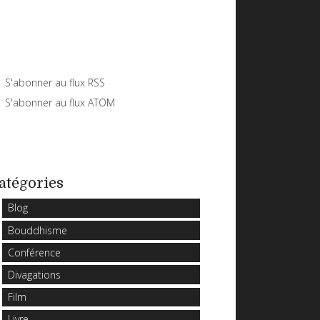
S'abonner au flux RSS
S'abonner au flux ATOM
atégories
Blog
Bouddhisme
Conférence
Divagations
Film
Livre