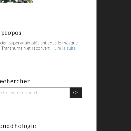
 propos
cien super-vilain officiant sous le masque
 Transhumain et reconverti...
Lire la suite
echercher
ouddhologie