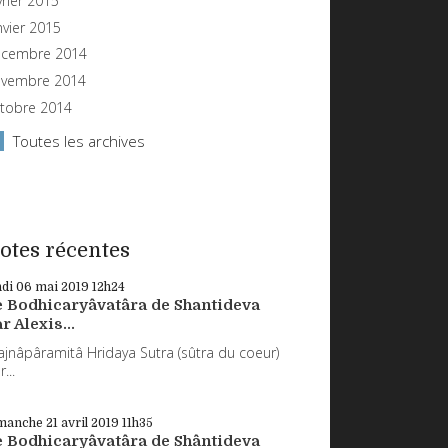
vrier 2015
nvier 2015
cembre 2014
vembre 2014
tobre 2014
Toutes les archives
otes récentes
ndi 06
mai 2019
12h24
e Bodhicaryâvatâra de Shantideva
r Alexis...
ajnâpâramitâ Hridaya Sutra (sûtra du coeur)
...
manche 21
avril 2019
11h35
e Bodhicaryâvatâra de Shântideva