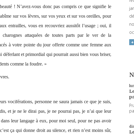
fé
a beauté ! N’avez-vous donc pas compris ce que signifie le
ja
dé
’abîme sur vos lèvres, sur vos yeux et sur vos oreilles, pour
no
ux entrailles, vous en recouvriez aussitôt l’usage ; oui, il
oc
s charognes attaquées de toutes parts par le ver de la
ncés à votre pointe du jour offerte comme une femme aux
 déferlant et primordial qui pourrait aussi bien vous briser,
rdents comme la foudre. »
N
vres.
lu
L
pa
eurs vociférations, personne ne saura jamais ce que je suis,
Pr
par
s, et je ne le dirai pas, je ne pourrai pas, je n’ai que leur
me dans leur langage à eux, pour moi seul, pour ne pas avoir
di
c’est ça qui donne droit au silence, et rien n’est moins sûr,
L