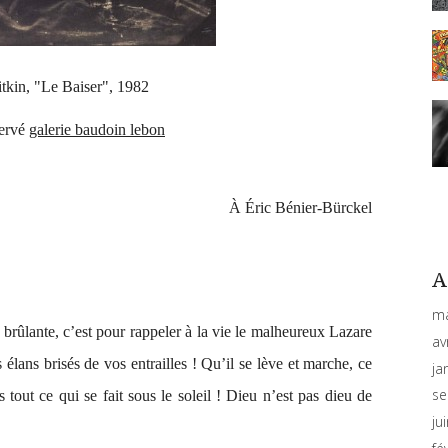
itkin, "Le Baiser", 1982
servé
galerie baudoin lebon
À Éric Bénier-Bürckel
A
ma
brûlante, c’est pour rappeler à la vie le malheureux Lazare
av
 élans brisés de vos entrailles ! Qu’il se lève et marche, ce
ja
se
tout ce qui se fait sous le soleil ! Dieu n’est pas dieu de
ju