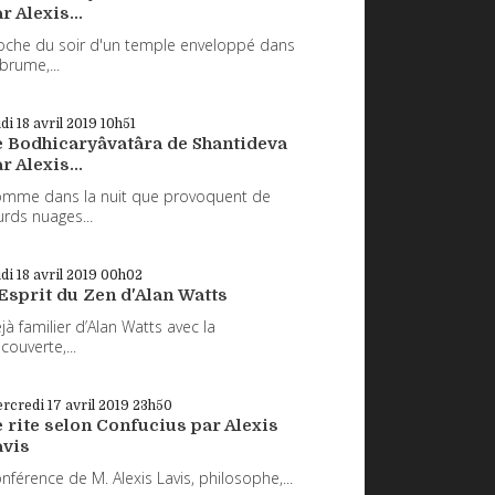
r Alexis...
oche du soir d'un temple enveloppé dans
 brume,...
udi 18
avril 2019
10h51
e Bodhicaryâvatâra de Shantideva
r Alexis...
mme dans la nuit que provoquent de
urds nuages...
udi 18
avril 2019
00h02
Esprit du Zen d'Alan Watts
jà familier d’Alan Watts avec la
couverte,...
rcredi 17
avril 2019
23h50
 rite selon Confucius par Alexis
avis
nférence de M. Alexis Lavis, philosophe,...