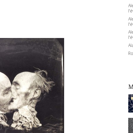
Al
l'é
Al
l'é
Al
l'é
Al
Ro
M