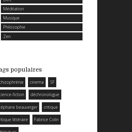
Méditation
Musique
Philosophie
Zen
ags populaires
chizophrénie
cinema
SF
cience-fiction
déchronologue
téphane beauverger
critique
ritique littéraire
Fabrice Colin
ittérature