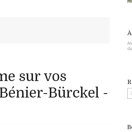
À
An
du
me sur vos
R
 Bénier-Bürckel -
B