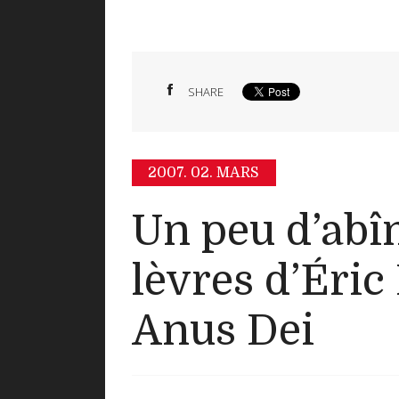
SHARE
2007.
02. MARS
Un peu d’abî
lèvres d’Éric
Anus Dei