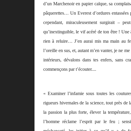
d’un Marchenoir en papier calque, sa complaisant
pâquerettes… Un Everest d’ordures entassées pê
cependant, miraculeusement surgirait – peu
qu’inextinguible, le
vif
acéré de ton être ! Une 
rien à reluire… J’en aurai mis ma main au feu
l’oreille en sus, et, autant m’en vanter, je ne 
intérieurs, dévalons dans tes enfers, sans cr
commençons par t’écouter....
« Examiner l’infamie sous toutes les coutures
rigueurs hivernales de la science, tout près de la
la passion la plus forte, élever la températu
l’homme réclame l’esprit par le feu ; sens
méchanceté, les initier à ce qu’il y a de f