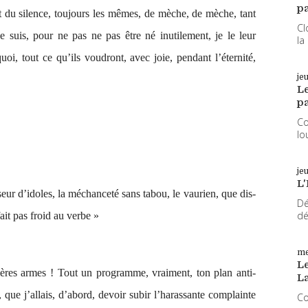
pa
nt du silence, toujours les mêmes, de mèche, de mèche, tant
Cl
je suis, pour ne pas ne pas être né inutilement, je le leur
la
quoi, tout ce qu’ils voudront, avec joie, pendant l’éternité,
je
L
pa
Co
lo
je
L'
seur d’idoles, la méchanceté sans tabou, le vaurien, que dis-
Dé
dé
fait pas froid au verbe »
me
Le
ères armes ! Tout un programme, vraiment, ton plan anti-
L
t, que j’allais, d’abord, devoir subir l’harassante complainte
Co