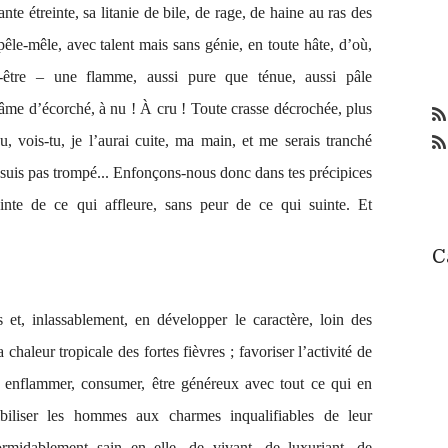
e étreinte, sa litanie de bile, de rage, de haine au ras des
le-mêle, avec talent mais sans génie, en toute hâte, d’où,
t-être – une flamme, aussi pure que ténue, aussi pâle
âme d’écorché, à nu ! À cru ! Toute crasse décrochée, plus
, vois-tu, je l’aurai cuite, ma main, et me serais tranché
me suis pas trompé... Enfonçons-nous donc dans tes précipices
ainte de ce qui affleure, sans peur de ce qui suinte. Et
C
 et, inlassablement, en développer le caractère, loin des
 chaleur tropicale des fortes fièvres ; favoriser l’activité de
re, enflammer, consumer, être généreux avec tout ce qui en
ibiliser les hommes aux charmes inqualifiables de leur
ormidablement sain en elle, de vivant, de luxuriant, de