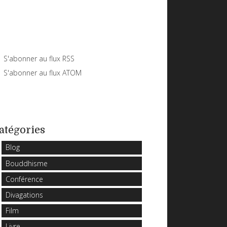
S'abonner au flux RSS
S'abonner au flux ATOM
atégories
Blog
Bouddhisme
Conférence
Divagations
Film
Livre