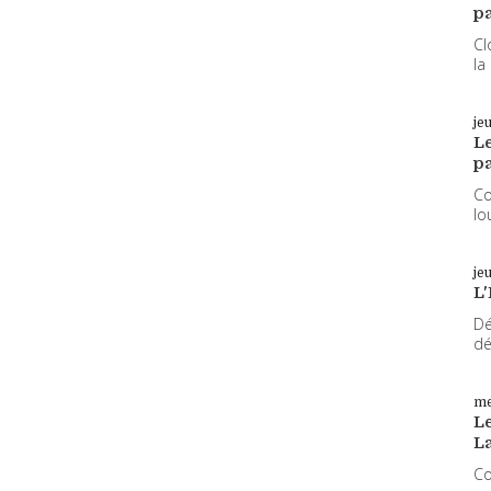
pa
Cl
la
je
L
pa
Co
lo
je
L'
Dé
dé
me
Le
L
Co