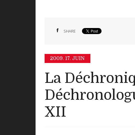
SHARE
2009.
17. JUIN
La Déchroni
Déchronolog
XII