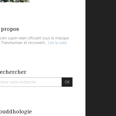
 propos
cien super-vilain officiant sous le masque
 Transhumain et reconverti...
Lire la suite
echercher
ouddhologie