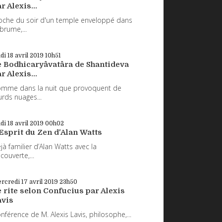
r Alexis...
oche du soir d'un temple enveloppé dans
 brume,...
udi 18
avril 2019
10h51
e Bodhicaryâvatâra de Shantideva
r Alexis...
mme dans la nuit que provoquent de
urds nuages...
udi 18
avril 2019
00h02
Esprit du Zen d'Alan Watts
jà familier d’Alan Watts avec la
couverte,...
rcredi 17
avril 2019
23h50
 rite selon Confucius par Alexis
avis
nférence de M. Alexis Lavis, philosophe,...