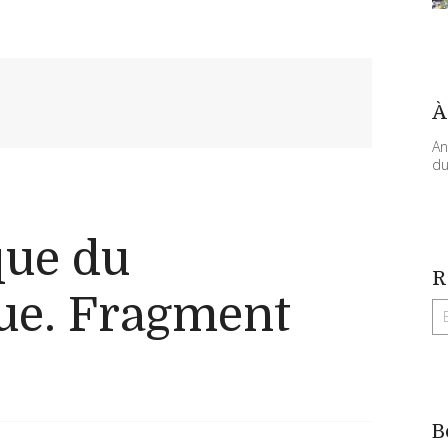
À
An
du
que du
R
ue. Fragment
B