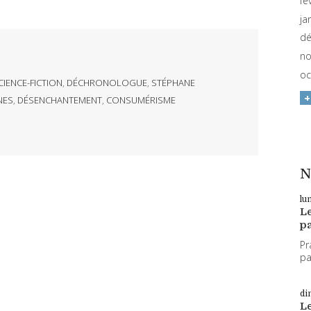
fé
ja
dé
no
oc
CIENCE-FICTION
,
DÉCHRONOLOGUE
,
STÉPHANE
NES
,
DÉSENCHANTEMENT
,
CONSUMÉRISME
N
lu
L
pa
Pr
par
di
L