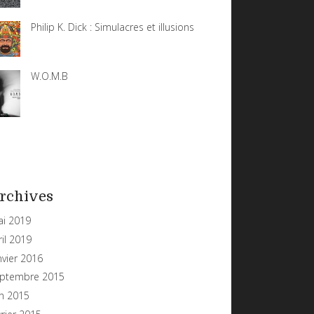
Philip K. Dick : Simulacres et illusions
W.O.M.B
rchives
i 2019
ril 2019
nvier 2016
ptembre 2015
in 2015