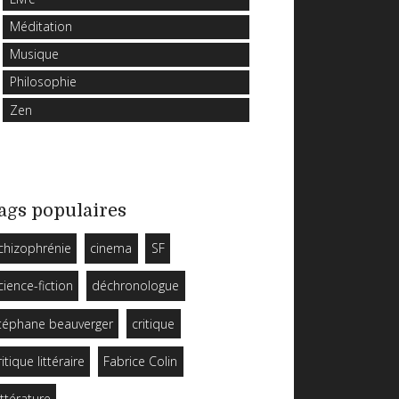
Méditation
Musique
Philosophie
Zen
ags populaires
chizophrénie
cinema
SF
cience-fiction
déchronologue
téphane beauverger
critique
ritique littéraire
Fabrice Colin
ittérature