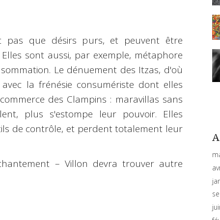
 pas que désirs purs, et peuvent être
 Elles sont aussi, par exemple, métaphore
onsommation. Le dénuement des Itzas, d'où
 avec la frénésie consumériste dont elles
Le commerce des Clampins :
maravillas
sans
lent, plus s'estompe leur pouvoir. Elles
ils de contrôle, et perdent totalement leur
A
ma
enchantement
–
Villon devra trouver autre
av
ja
se
ju