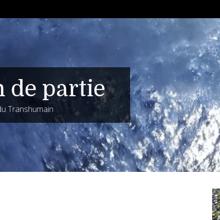
n de partie
 du Transhumain