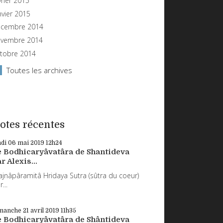
vrier 2015
nvier 2015
cembre 2014
vembre 2014
tobre 2014
Toutes les archives
otes récentes
ndi 06
mai 2019
12h24
e Bodhicaryâvatâra de Shantideva
r Alexis...
ajnâpâramitâ Hridaya Sutra (sûtra du coeur)
...
manche 21
avril 2019
11h35
e Bodhicaryâvatâra de Shântideva