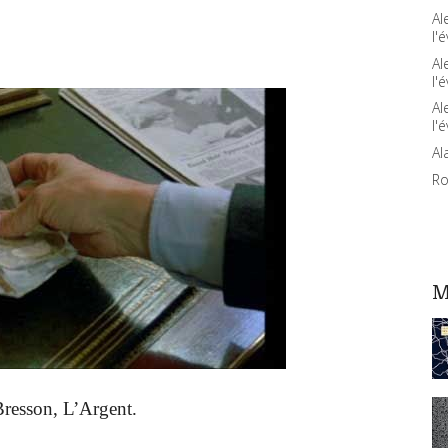
Al
l'é
Al
l'é
Al
l'é
Al
Ro
M
Bresson,
L’Argent.