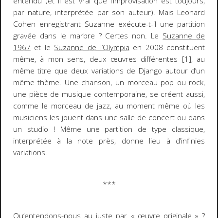
entendu (et i
l est vrai que l’improvisation est toujours,
par nature, interprétée par son auteur).
Mais Leonard
Cohen enregistrant
Suzanne
exécute-t-il une partition
gravée dans le marbre ? Certes non. Le
Suzanne
de
1967
et le
Suzanne
de l’Olympia
en 2008 constituent
même, à mon sens, deux œuvres différentes [1], au
même titre que deux variations de Django autour d’un
même thème. Une chanson, un morceau pop ou rock,
une pièce de musique contemporaine, se créent
aussi
,
comme le morceau de jazz, au moment même où les
musiciens les jouent dans une salle de concert ou dans
un studio ! Même une partition de type classique,
interprétée à la note près, donne lieu à d’infinies
variations.
***
Q
u’entendons-nous au juste par « œuvre originale » ?