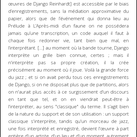
œuvres de Django Reinhardt] est accessible par le biais
d’enregistrements, sans la médiation approximative du
papier, alors que de l’événement qui donna lieu au
Prélude à L’Après-midi d’un faune
on ne possédera
jamais qu’une transcription, un code auquel il faut à
chaque fois redonner vie, tant bien que mal, en
l’interprétant. […] au moment où la bande tourne, Django
interprète un grille bien connue, certes ; mais il
n'interprète pas sa propre création, il la crée
précisément au moment où il joue. Voilà la grande force
du jazz ; et si on avait perdu tous ces enregistrements
de Django, si on ne disposait plus que de partitions, alors
on n'aurait plus accès à ce surgissement d'un discours
en tant que tel, et on en viendrait peut-être à
l'interpréter, au sens "classique" du terme. Il s’agit bien
de la nature du support et de son utilisation : un support
classique s'interprète, tandis qu'un morceau de jazz,
une fois interprété et enregistré, devient l'œuvre à part
entière d'un artiste, d'un lieu et d'un moment, autrement