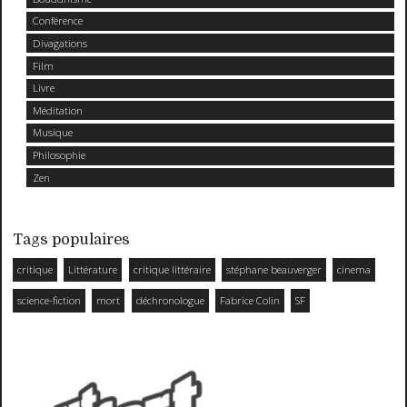
Conférence
Divagations
Film
Livre
Méditation
Musique
Philosophie
Zen
Tags populaires
critique
Littérature
critique littéraire
stéphane beauverger
cinema
science-fiction
mort
déchronologue
Fabrice Colin
SF