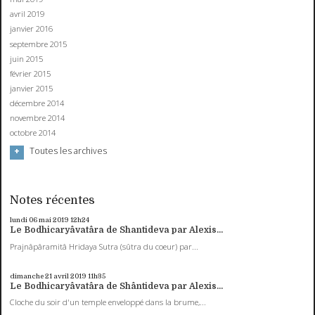
avril 2019
janvier 2016
septembre 2015
juin 2015
février 2015
janvier 2015
décembre 2014
novembre 2014
octobre 2014
Toutes les archives
Notes récentes
lundi 06
mai 2019
12h24
Le Bodhicaryâvatâra de Shantideva par Alexis...
Prajnâpâramitâ Hridaya Sutra (sûtra du coeur) par...
dimanche 21
avril 2019
11h35
Le Bodhicaryâvatâra de Shântideva par Alexis...
Cloche du soir d'un temple enveloppé dans la brume,...