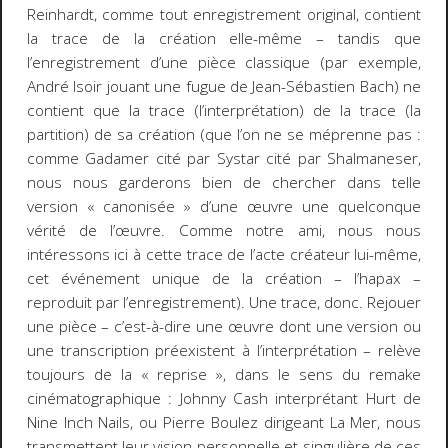
Reinhardt,
comme tout enregistrement original
, contient
la trace de la création elle-même – tandis que
l’enregistrement d’une pièce classique (par exemple,
André Isoir jouant une fugue de Jean-Sébastien Bach) ne
contient que la trace (l’interprétation) de la trace (la
partition) de sa création (que l’on ne se méprenne pas :
comme Gadamer cité par Systar cité par Shalmaneser,
nous nous garderons bien de chercher dans telle
version « canonisée » d’une œuvre une quelconque
vérité de l’œuvre. Comme notre ami, nous nous
intéressons ici à cette trace de l’acte créateur lui-même,
cet événement unique de la création – l’
hapax
–
reproduit par l’enregistrement). Une trace, donc.
Rejouer
une pièce – c’est-à-dire une œuvre dont une version ou
une transcription préexistent à l’interprétation – relève
toujours de la « reprise », dans le sens du
remake
cinématographique : Johnny Cash interprétant
Hurt
de
Nine Inch Nails, ou Pierre Boulez dirigeant
La Mer
, nous
transmettent leur vision personnelle et singulière de ces