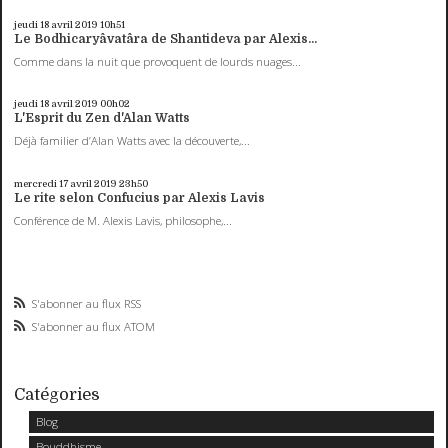
jeudi 18
avril 2019
10h51
Le Bodhicaryâvatâra de Shantideva par Alexis...
Comme dans la nuit que provoquent de lourds nuages...
jeudi 18
avril 2019
00h02
L'Esprit du Zen d'Alan Watts
Déjà familier d’Alan Watts avec la découverte,...
mercredi 17
avril 2019
23h50
Le rite selon Confucius par Alexis Lavis
Conférence de M. Alexis Lavis, philosophe,...
S'abonner au flux RSS
S'abonner au flux ATOM
Catégories
Blog
Bouddhisme