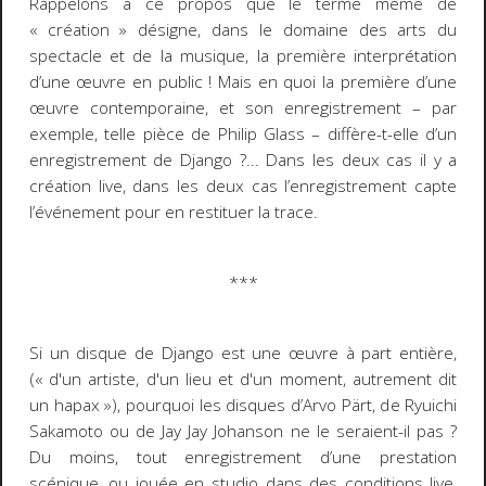
Rappelons à ce propos que le terme même de
« création » désigne, dans le domaine des arts du
spectacle et de la musique, la
première interprétation
d’une œuvre en public ! Mais e
n quoi la première d’une
œuvre contemporaine, et son enregistrement – par
exemple, telle pièce de Philip Glass – diffère-t-elle d’un
enregistrement de Django ?... Dans les deux cas il y a
création
live
, dans les deux cas l’enregistrement capte
l’événement pour en restituer la trace.
***
Si un disque de Django est une œuvre à part entière,
(
« d'un artiste, d'un lieu et d'un moment, autrement dit
un
hapax
»
), pourquoi les disques d’Arvo Pärt, de Ryuichi
Sakamoto ou de Jay Jay Johanson ne le seraient-il pas ?
Du moins, tout enregistrement d’une prestation
scénique, ou jouée en studio dans des conditions
live
,