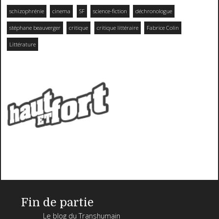
schizophrénie
cinema
SF
science-fiction
déchronologue
stéphane beauverger
critique
critique littéraire
Fabrice Colin
Littérature
Fin de partie
Le blog du Transhumain