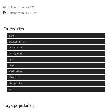
S'abonner au flux RSS
S'abonner au flux ATOM
Catégories
Blog
Bouddhisme
Conférence
Divagations
Film
Livre
Méditation
Musique
Philosophie
Zen
Tags populaires