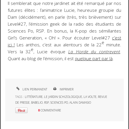
Il semblerait que notre jardinet ait été remarqué par nos
futures élites : l’animatrice Lucie, heureuse groupie du
Dam (décidément), en parle (très, très brièvement) sur
Level#27, l’émission geek de la radio des étudiants de
Sciences Po, RSP. En bonus, la K-pop des sémillantes
Girl’s Generation, « Oh! ». Pour écouter Level#27
c’est
e
ici !
Les anthos, c’est aux alentours de la 22
minute.
e
Vers la 32
, Lucie évoque
La Horde du contrevent
.
Quant au blog de l’émission, il est
quelque part par là
.
LIEN PERMANENT
IMPRIMER
TAGS :
LITTÉRATURE
,
LE JARDIN SCHIZOLOGIQUE
,
LA VOLTE
,
REVUE
DE PRESSE
,
BABELIO
,
RSP
,
SCIENCES PO
,
ALAIN DAMASIO
0
COMMENTAIRE