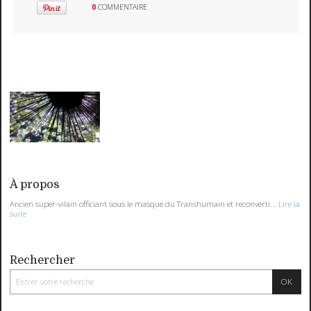
0
COMMENTAIRE
À propos
Ancien super-vilain officiant sous le masque du Transhumain et reconverti...
Lire la
suite
Rechercher