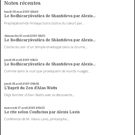
Notes récentes
lundi 06
mai 2019
12h24
Le Bodhicaryâvatâra de Shantideva par Alexis...
Prajnâpâramitâ Hridaya Sutra (sûtra du coeur) par...
dimanche 21
avril 2019
11h35
Le Bodhicaryâvatâra de Shântideva par Alexis...
Cloche du soir d'un temple enveloppé dans la brume,...
jeudi 18
avril 2019
10h51
Le Bodhicaryâvatâra de Shantideva par Alexis...
Comme dans la nuit que provoquent de lourds nuages...
jeudi 18
avril 2019
00h02
L'Esprit du Zen d'Alan Watts
Déjà familier d’Alan Watts avec la découverte,...
mercredi 17
avril 2019
23h50
Le rite selon Confucius par Alexis Lavis
Conférence de M. Alexis Lavis, philosophe,...