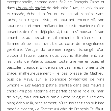
exceptionnelle, comme dans
5×2
de François Ozon et
dans
Un couple parfait
de Nobuhiro Suwa, sa voix douce
et cassée, écho d'un feu qui ne saurait renaître sans
tache, son regard triste, et pourtant encore vif, son
sourire secrètement mélancolique, cette manière d'être
absente, de n'être déjà plus là, tout en s'imposant à son
amant – et au spectateur –, illuminent le film à eux seuls,
flamme ténue mais invincible au cœur de l'insignifiance
générale. Vertige du premier regard échangé, d'un
trottoir à l'autre, quand nous voyons littéralement, sur
les traits de Valéria, passer toute une vie enfouie, et
basculer, tragique. En dehors de ces rares moments de
grâce, malheureusement – le pas pressé de Mathieu,
puis de Maya, sur le splendide
Sinnerman
de Nina
Simone –,
Les Regrets
patine, s'enlise dans ses mauvais
choix (Philippe Katerine est parfait dans le rôle du mari
de Maya, mais celui-ci aurait dû être relégué à l'arrière-
plan)
échoue là, précisément, où réussissait son sublime
modèle évident,
La Femme d'à côté
de François Truffaut.