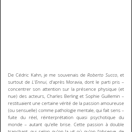
De Cédric Kahn, je me souvenais de
Roberto Succo
, et
surtout de
L'Ennui
, d'après Moravia, dont le parti pris –
concentrer son attention sur la présence physique (et
nue) des acteurs, Charles Berling et Sophie Guillemin –
restituaient une certaine vérité de la passion amoureuse
(ou sensuelle) comme pathologie mentale, qui fait sens –
fuite du réel, réinterprétation quasi psychotique du
monde – autant qu'elle brise. Cette passion à double
tranchant, qui selon qu'on la vit où qu'on l'observe, de