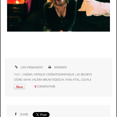
LIEN PERMANENT
IMPRIMER
TAGS :
CINÉMA
,
CRITIQUE CINÉMATOGRAPHIQUE
,
LES REGRETS
,
CÉDRIC KAHN
,
VALÉRIA BRUNI-TEDESCHI
,
YVAN ATTAL
,
COUPLE
0
COMMENTAIRE
SHARE