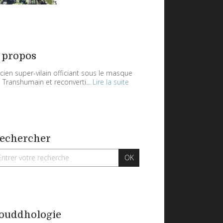
 propos
cien super-vilain officiant sous le masque
 Transhumain et reconverti...
Lire la suite
echercher
ouddhologie