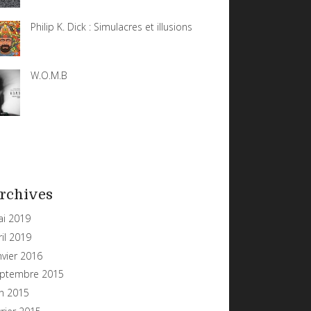
Philip K. Dick : Simulacres et illusions
W.O.M.B
rchives
i 2019
ril 2019
nvier 2016
ptembre 2015
in 2015