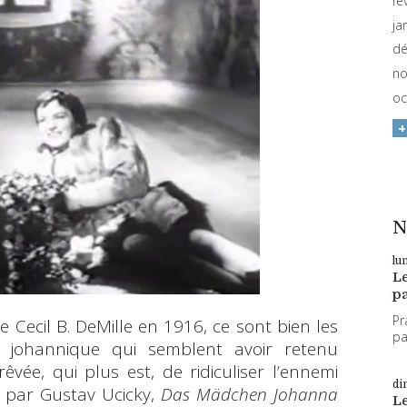
fé
ja
dé
no
oc
N
lu
L
pa
Pr
 Cecil B. DeMille en 1916, ce sont bien les
par
pée johannique qui semblent avoir retenu
êvée, qui plus est, de ridiculiser l’ennemi
di
sé par Gustav Ucicky,
Das Mädchen Johanna
L