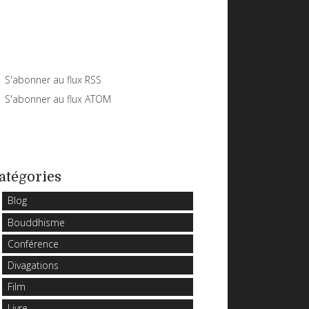
S'abonner au flux RSS
S'abonner au flux ATOM
atégories
Blog
Bouddhisme
Conférence
Divagations
Film
Livre