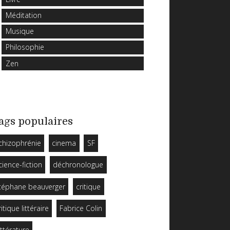
Méditation
Musique
Philosophie
Zen
ags populaires
chizophrénie
cinema
SF
cience-fiction
déchronologue
téphane beauverger
critique
ritique littéraire
Fabrice Colin
ittérature