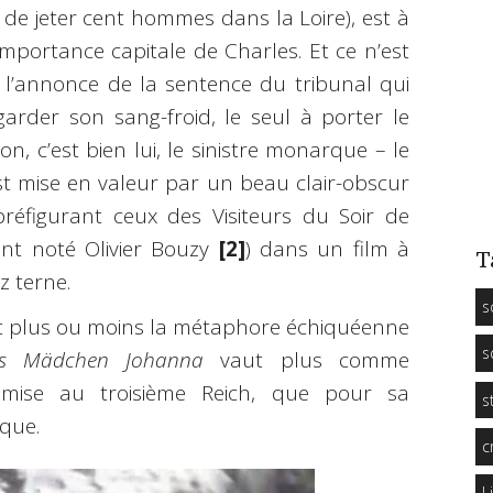
 de jeter cent hommes dans la Loire), est à
portance capitale de Charles. Et ce n’est
 l’annonce de la sentence du tribunal qui
arder son sang-froid, le seul à porter le
on, c’est bien lui, le sinistre monarque – le
est mise en valeur par un beau clair-obscur
réfigurant ceux des Visiteurs du Soir de
nt noté Olivier Bouzy
[2]
) dans un film à
T
z terne.
s
lant plus ou moins la métaphore échiquéenne
s
s Mädchen Johanna
vaut plus comme
umise au troisième Reich, que pour sa
s
ique.
c
L