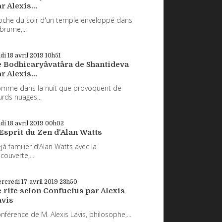
r Alexis...
oche du soir d'un temple enveloppé dans
 brume,...
udi 18
avril 2019
10h51
e Bodhicaryâvatâra de Shantideva
r Alexis...
mme dans la nuit que provoquent de
urds nuages...
udi 18
avril 2019
00h02
Esprit du Zen d'Alan Watts
jà familier d’Alan Watts avec la
couverte,...
rcredi 17
avril 2019
23h50
 rite selon Confucius par Alexis
avis
nférence de M. Alexis Lavis, philosophe,...