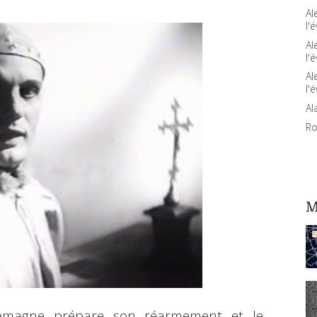
Al
l'é
Al
l'é
Al
l'é
Al
Ro
M
’Allemagne prépare son réarmement et le