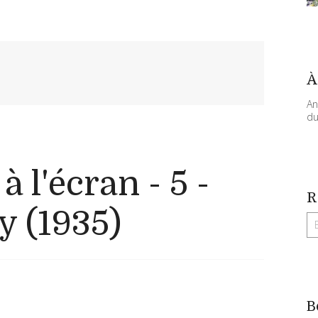
À
An
du
 l'écran - 5 -
R
y (1935)
B