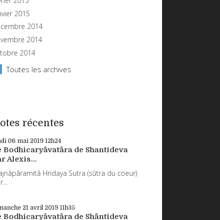
vrier 2015
nvier 2015
cembre 2014
vembre 2014
tobre 2014
Toutes les archives
otes récentes
ndi 06
mai 2019
12h24
e Bodhicaryâvatâra de Shantideva
r Alexis...
ajnâpâramitâ Hridaya Sutra (sûtra du coeur)
...
manche 21
avril 2019
11h35
e Bodhicaryâvatâra de Shântideva