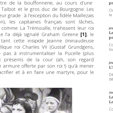
stre de la bouffonnerie, au cours d’une
pa
s Talbot et le gros duc de Bourgogne. Les
Cl
r grade : à l’exception du fidèle Maillezais
la
on), les capitaines français sont lâches,
 comme La Trémouille, trahissent leur roi
je
L
me l’a déjà signalé Graham Greene
[1]
, le
pa
 tant cette insipide Jeanne (minaudeuse
Co
lique roi Charles VII (Gustaf Gründgens,
lo
e pas à instrumentaliser la Pucelle (plus
 présents de la cour (ah, son regard
je
te armure offerte par son roi !) qu’à mener
L'
rifier et à en faire une martyre, pour le
Dé
dé
me
Le
L
Co