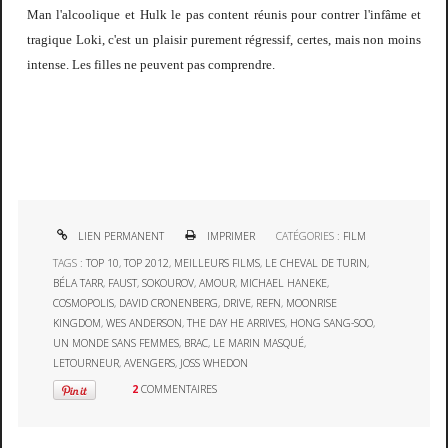
Man l'alcoolique et Hulk le pas content réunis pour contrer l'infâme et
tragique Loki, c'est un plaisir purement régressif, certes, mais non moins
intense. Les filles ne peuvent pas comprendre.
LIEN PERMANENT
IMPRIMER
CATÉGORIES :
FILM
TAGS :
TOP 10
,
TOP 2012
,
MEILLEURS FILMS
,
LE CHEVAL DE TURIN
,
BÉLA TARR
,
FAUST
,
SOKOUROV
,
AMOUR
,
MICHAEL HANEKE
,
COSMOPOLIS
,
DAVID CRONENBERG
,
DRIVE
,
REFN
,
MOONRISE
KINGDOM
,
WES ANDERSON
,
THE DAY HE ARRIVES
,
HONG SANG-SOO
,
UN MONDE SANS FEMMES
,
BRAC
,
LE MARIN MASQUÉ
,
LETOURNEUR
,
AVENGERS
,
JOSS WHEDON
2
COMMENTAIRES