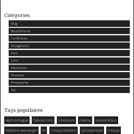
Catégories
Blog
Bouddhisme
Conférence
Divagations
Film
Livre
Méditation
Musique
Philosophie
Zen
Tags populaires
déchronologue
Fabrice Colin
Littérature
cinema
science-fiction
stéphane beauverger
SF
critique littéraire
schizophrénie
critique