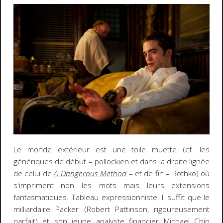
Le monde extérieur est une toile muette (cf. les
génériques de début – pollockien et dans la droite lignée
de celui de
A Dangerous Method
– et de fin – Rothko) où
s'impriment non les mots mais leurs extensions
fantasmatiques. Tableau expressionniste. Il suffit que le
milliardaire Packer (Robert Pattinson, rigoureusement
parfait) et son jeune analyste financier Michael Chin