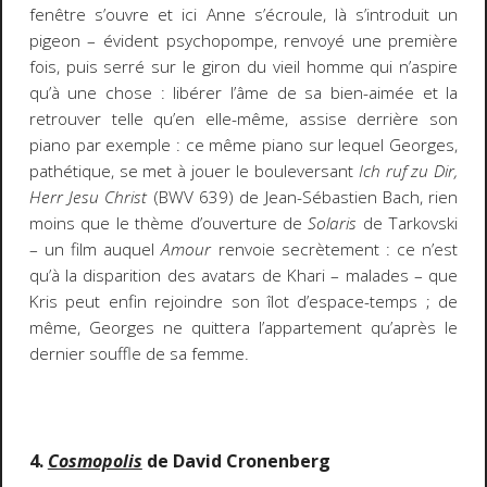
fenêtre s’ouvre et ici Anne s’écroule, là s’introduit un
pigeon – évident psychopompe, renvoyé une première
fois, puis serré sur le giron du vieil homme qui n’aspire
qu’à une chose : libérer l’âme de sa bien-aimée et la
retrouver telle qu’en elle-même, assise derrière son
piano par exemple : ce même piano sur lequel Georges,
pathétique, se met à jouer le bouleversant
Ich ruf zu Dir,
Herr Jesu Christ
(BWV 639) de Jean-Sébastien Bach, rien
moins que le thème d’ouverture de
Solaris
de Tarkovski
– un film auquel
Amour
renvoie secrètement : ce n’est
qu’à la disparition des avatars de Khari – malades – que
Kris peut enfin rejoindre son îlot d’espace-temps ; de
même, Georges ne quittera l’appartement qu’après le
dernier souffle de sa femme.
4.
Cosmopolis
de David Cronenberg