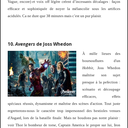
Vague, encore) et voix off légère créent d’incessants décalages : façon
efficace et sophistiquée de noyer la mélancolie sous les artifices
acidulés. Ca ne dure que 38 minutes mais c’est un pur plaisir.
10.
Avengers
de Joss Whedon
À
mille lieues des
boursouflures d'un
Hobbit
, Joss Whedon
maîtrise son sujet
presque à la pefection :
scénario et découpage
efficaces, effets
spéciaux réussis, dynamisme et maîtrise des scènes d'action. Tout juste
regretterons-nous le caractère trop impersonnel des bestioles venues
d'Asgard, lors de la bataille finale. Mais ne boudons pas notre plaisir :
voir Thor le bombeur de torse, Captain America le propre sur lui, Iron