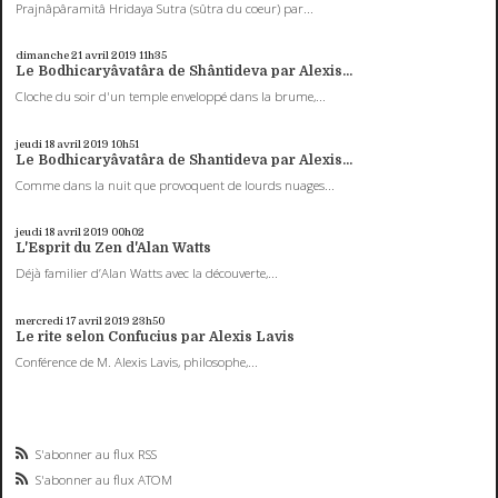
Prajnâpâramitâ Hridaya Sutra (sûtra du coeur) par...
dimanche 21
avril 2019
11h35
Le Bodhicaryâvatâra de Shântideva par Alexis...
Cloche du soir d'un temple enveloppé dans la brume,...
jeudi 18
avril 2019
10h51
Le Bodhicaryâvatâra de Shantideva par Alexis...
Comme dans la nuit que provoquent de lourds nuages...
jeudi 18
avril 2019
00h02
L'Esprit du Zen d'Alan Watts
Déjà familier d’Alan Watts avec la découverte,...
mercredi 17
avril 2019
23h50
Le rite selon Confucius par Alexis Lavis
Conférence de M. Alexis Lavis, philosophe,...
S'abonner au flux RSS
S'abonner au flux ATOM