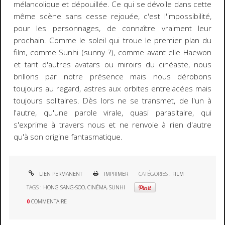
mélancolique et dépouillée. Ce qui se dévoile dans cette
même scène sans cesse rejouée, c'est l'impossibilité,
pour les personnages, de connaître vraiment leur
prochain. Comme le soleil qui troue le premier plan du
film, comme Sunhi (sunny ?), comme avant elle Haewon
et tant d'autres avatars ou miroirs du cinéaste, nous
brillons par notre présence mais nous dérobons
toujours au regard, astres aux orbites entrelacées mais
toujours solitaires. Dès lors ne se transmet, de l'un à
l'autre, qu'une parole virale, quasi parasitaire, qui
s'exprime à travers nous et ne renvoie à rien d'autre
qu'à son origine fantasmatique.
LIEN PERMANENT
IMPRIMER
CATÉGORIES :
FILM
TAGS :
HONG SANG-SOO
,
CINÉMA
,
SUNHI
0
COMMENTAIRE