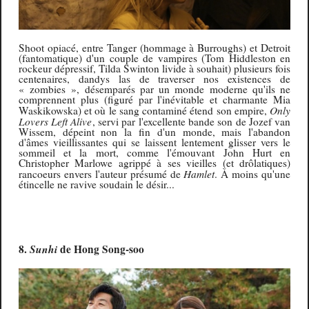
Shoot opiacé, entre Tanger (hommage à Burroughs) et Detroit
(fantomatique) d'un couple de vampires (Tom Hiddleston en
rockeur dépressif, Tilda Swinton livide à souhait) plusieurs fois
centenaires, dandys las de traverser nos existences de
« zombies », désemparés par un monde moderne qu'ils ne
comprennent plus (figuré par l'inévitable et charmante Mia
Only
Waskikowska) et où le sang contaminé étend son empire,
Lovers Left Alive
, servi par l'excellente bande son de Jozef van
Wissem, dépeint non la fin d'un monde, mais l'abandon
d'âmes vieillissantes qui se laissent lentement glisser vers le
sommeil et la mort, comme l'émouvant John Hurt en
Christopher Marlowe agrippé à ses vieilles (et drôlatiques)
Hamlet
rancoeurs envers l'auteur présumé de
.
À
moins qu'une
étincelle ne ravive soudain le désir...
8.
Sunhi
de Hong Song-soo