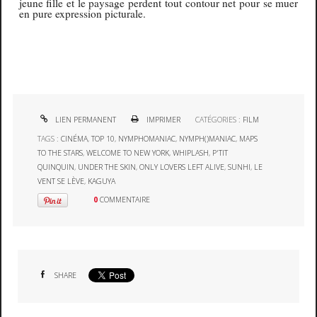
jeune fille et le paysage perdent tout contour net pour se muer
en pure expression picturale.
LIEN PERMANENT
IMPRIMER
CATÉGORIES :
FILM
TAGS :
CINÉMA
,
TOP 10
,
NYMPHOMANIAC
,
NYMPH()MANIAC
,
MAPS
TO THE STARS
,
WELCOME TO NEW YORK
,
WHIPLASH
,
P'TIT
QUINQUIN
,
UNDER THE SKIN
,
ONLY LOVERS LEFT ALIVE
,
SUNHI
,
LE
VENT SE LÈVE
,
KAGUYA
0
COMMENTAIRE
SHARE