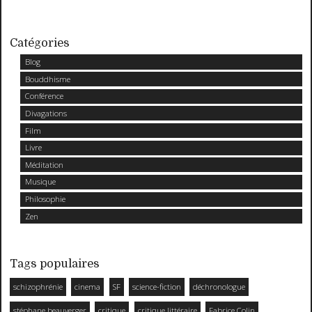
Catégories
Blog
Bouddhisme
Conférence
Divagations
Film
Livre
Méditation
Musique
Philosophie
Zen
Tags populaires
schizophrénie
cinema
SF
science-fiction
déchronologue
stéphane beauverger
critique
critique littéraire
Fabrice Colin