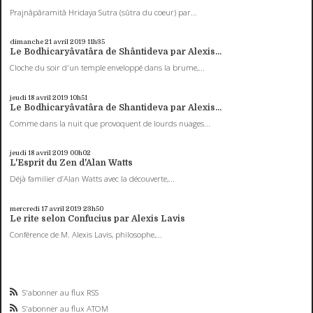
Prajnâpâramitâ Hridaya Sutra (sûtra du coeur) par...
dimanche 21
avril 2019
11h35
Le Bodhicaryâvatâra de Shântideva par Alexis...
Cloche du soir d'un temple enveloppé dans la brume,...
jeudi 18
avril 2019
10h51
Le Bodhicaryâvatâra de Shantideva par Alexis...
Comme dans la nuit que provoquent de lourds nuages...
jeudi 18
avril 2019
00h02
L'Esprit du Zen d'Alan Watts
Déjà familier d’Alan Watts avec la découverte,...
mercredi 17
avril 2019
23h50
Le rite selon Confucius par Alexis Lavis
Conférence de M. Alexis Lavis, philosophe,...
S'abonner au flux RSS
S'abonner au flux ATOM