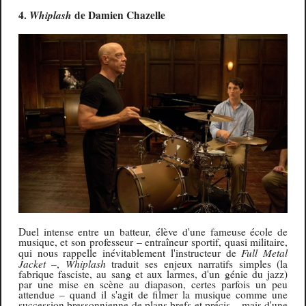
4.
Whiplash
de Damien Chazelle
Duel intense entre un batteur, élève d'une fameuse école de
musique, et son professeur – entraîneur sportif, quasi militaire,
Full Metal
qui nous rappelle inévitablement l'instructeur de
Jacket
Whiplash
–,
traduit ses enjeux narratifs simples (la
fabrique fasciste, au sang et aux larmes, d'un génie du jazz)
par une mise en scène au diapason, certes parfois un peu
attendue – quand il s'agit de filmer la musique comme une
succession bresson
n
ienne de plans brefs et précis – mais d'une