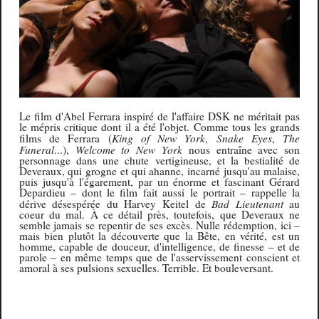
Le film d'Abel Ferrara inspiré de l'affaire DSK ne méritait pas
le mépris critique dont il a été l'objet.
Comme tous les grands
King of New York
Snake Eyes
The
films de Ferrara (
,
,
Funeral
Welcome to New York
...),
nous entraîne avec son
personnage dans une chute vertigineuse, et l
a bestialité de
Deveraux, qui grogne et qui ahanne, incarné jusqu'au malaise,
puis jusqu'à l'égarement, par un énorme et fascinant Gérard
Depardieu – dont le film fait aussi le portrait – rappelle la
Bad Lieutenant
dérive désespérée du Harvey Keitel de
au
coeur du mal.
À
ce détail près, toutefois, que Deveraux ne
semble jamais se repentir de ses excès. Nulle rédemption, ici –
mais bien plutôt la découverte que la Bête, en vérité, est un
homme, capable de douceur, d'intelligence, de finesse – et de
parole – en même temps que de l'asservissement conscient et
amoral à ses pulsions sexuelles. Terrible. Et bouleversant.