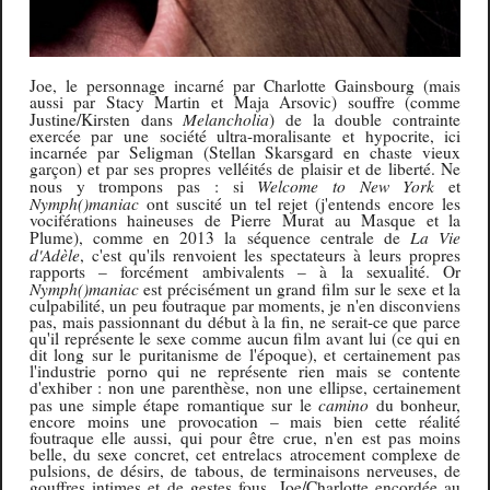
Joe, le personnage incarné par Charlotte Gainsbourg (mais
aussi par Stacy Martin et Maja Arsovic) souffre (comme
Melancholia
Justine/Kirsten dans
) de la double contrainte
exercée par une société ultra-moralisante et hypocrite, ici
incarnée par Seligman (Stellan Skarsgard en chaste vieux
garçon) et par ses propres velléités de plaisir et de liberté. Ne
Welcome to New York
nous y trompons pas : si
et
Nymph()maniac
ont suscité un tel rejet (j'entends encore les
vociférations haineuses de Pierre Murat au Masque et la
La Vie
Plume), comme en 2013 la séquence centrale de
d'Adèle
, c'est qu'ils renvoient les spectateurs à leurs propres
rapports – forcément ambivalents – à la sexualité. Or
Nymph()maniac
est précisément un grand film sur le sexe et la
culpabilité, un peu foutraque par moments, je n'en disconviens
pas, mais passionnant du début à la fin, ne serait-ce que parce
qu'il représente le sexe comme aucun film avant lui (ce qui en
dit long sur le puritanisme de l'époque), et certainement pas
l'industrie porno qui ne représente rien mais se contente
d'exhiber : non une parenthèse, non une ellipse, certainement
camino
pas une simple étape romantique sur le
du bonheur,
encore moins une provocation – mais bien cette réalité
foutraque elle aussi, qui pour être crue, n'en est pas moins
belle, du sexe concret, cet entrelacs atrocement complexe de
pulsions, de désirs, de tabous, de terminaisons nerveuses, de
gouffres intimes et de gestes fous. Joe/Charlotte encordée au