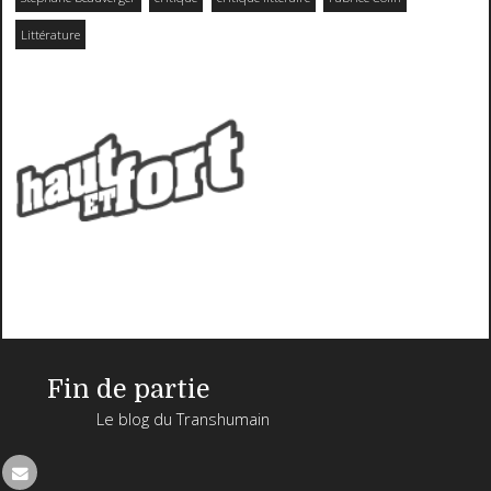
Littérature
Fin de partie
Le blog du Transhumain