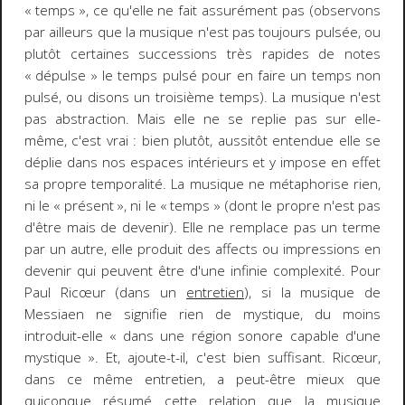
« temps », ce qu'elle ne fait assurément pas (observons
par ailleurs que la musique n'est pas toujours pulsée, ou
plutôt certaines successions très rapides de notes
« dépulse » le temps pulsé pour en faire un temps non
pulsé, ou disons un troisième temps). La musique n'est
pas abstraction. Mais elle ne se replie pas sur elle-
même, c'est vrai : bien plutôt, aussitôt entendue elle se
déplie dans nos espaces intérieurs et y impose en effet
sa propre temporalité. La musique ne métaphorise rien,
ni le « présent », ni le « temps » (dont le propre n'est pas
d'être mais de devenir). Elle ne remplace pas un terme
par un autre, elle produit des affects ou impressions en
devenir qui peuvent être d'une infinie complexité. Pour
Paul Ricœur (dans un
entretien
), si la musique de
Messiaen ne
signifie
rien de mystique, du moins
introduit-elle
« dans une région sonore
capable
d'une
mystique »
. Et, ajoute-t-il, c'est bien suffisant. Ricœur,
dans ce même entretien, a peut-être mieux que
quiconque résumé cette relation que la musique