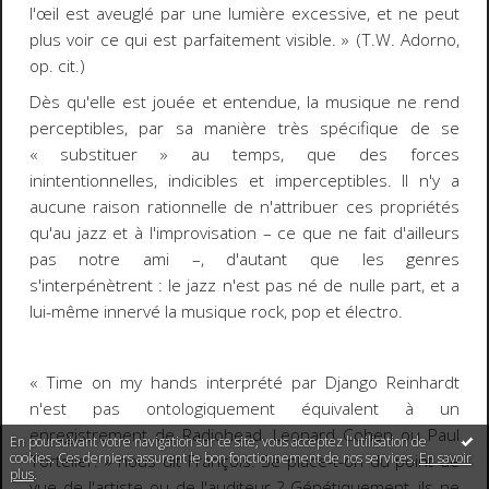
l'œil est aveuglé par une lumière excessive, et ne peut
plus voir ce qui est parfaitement visible. »
(T.W. Adorno,
op. cit.)
Dès qu'elle est jouée et entendue, la musique ne rend
perceptibles, par sa manière très spécifique de se
« substituer » au temps, que des forces
inintentionnelles, indicibles et imperceptibles. Il n'y a
aucune raison rationnelle de n'attribuer ces propriétés
qu'au jazz et à l'improvisation
– ce que ne fait d'ailleurs
pas notre ami
–
, d'autant que les genres
s'interpénètrent : le jazz n'est pas né de nulle part, et a
lui-même innervé la musique rock, pop et électro.
«
Time on my hands
interprété par Django Reinhardt
n'est pas ontologiquement équivalent à un
enregistrement de Radiohead, Leonard Cohen ou Paul
En poursuivant votre navigation sur ce site, vous acceptez l'utilisation de
cookies. Ces derniers assurent le bon fonctionnement de nos services.
En savoir
Tortelier. » nous dit François. Se place-t-on du point de
plus
.
vue de l'artiste ou de l'auditeur ?
Génétiquement
, ils ne