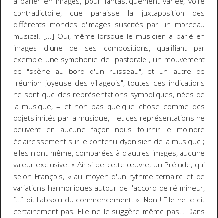
à parler en images, pour fantastiquement variée, voire
contradictoire, que paraisse la juxtaposition des
différents mondes d'images suscités par un morceau
musical. [...] Oui, même lorsque le musicien a parlé en
images d'une de ses compositions, qualifiant par
exemple une symphonie de "pastorale", un mouvement
de "scène au bord d'un ruisseau", et un autre de
"réunion joyeuse des villageois", toutes ces indications
ne sont que des représentations symboliques, nées de
la musique,
–
et non pas quelque chose comme des
objets imités par la musique,
–
et ces représentations ne
peuvent en aucune façon nous fournir le moindre
éclaircissement sur le contenu
dyonisien
de la musique ;
elles n'ont même, comparées à d'autres images, aucune
valeur exclusive. »
Ainsi de cette œuvre, un
Prélude
, qui
selon François, « au moyen d'un rythme ternaire et de
variations harmoniques autour de l'accord de ré mineur,
[...] dit l'absolu du commencement. ». Non ! Elle ne le dit
certainement pas. Elle ne le suggère même pas... Dans