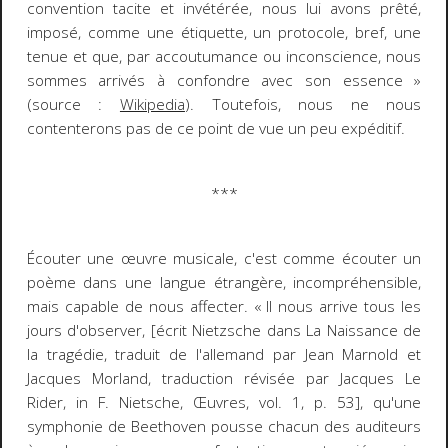
convention tacite et invétérée, nous lui avons prêté,
imposé, comme une étiquette, un protocole, bref, une
tenue et que, par accoutumance ou in­conscience, nous
sommes arrivés à confondre avec son essence »
(source :
Wikipedia
). Toutefois, nous ne nous
contenterons pas de ce point de vue un peu expéditif.
***
Écouter une œuvre musicale, c'est comme écouter un
poème dans une langue étrangère,
incompréhensible
,
mais capable de nous affecter.
« Il nous arrive tous les
jours d'observer, [écrit Nietzsche dans
La Naissance de
la tragédie, traduit de l'allemand par Jean Marnold et
Jacques Morland, traduction révisée par Jacques Le
Rider, in F. Nietsche,
Œuvres
, vol. 1, p. 53
], qu'une
symphonie de Beethoven pousse chacun des auditeurs