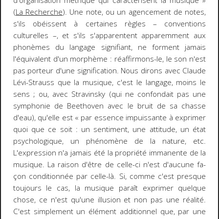
d'organisation métrique qui caractérisent la musique »
(
La Recherche
). Une note, ou un agencement de notes,
s'ils obéissent à certaines règles
–
conventions
culturelles
–
, et s'ils s'apparentent apparemment aux
phonèmes du langage signifiant, ne forment jamais
l'équivalent d'un morphème : réaffirmons-le, le son n'est
pas porteur d'une signification. Nous dirons avec Claude
Lévi-Strauss que la musique,
c'est le langage, moins le
sens
; ou, avec Stravinsky (qui ne confondait pas une
symphonie de Beethoven avec le bruit de sa chasse
d'eau), qu'elle est
«
par essence impuissante à expri­mer
quoi que ce soit : un sentiment, une attitude, un état
psychologique, un phénomène de la nature, etc.
L'expression n'a jamais été la propriété immanente de la
musique. La raison d'être de celle-ci n'est d'aucune fa­
çon conditionnée par celle-là. Si, comme c'est presque
toujours le cas, la musique paraît exprimer quelque
chose, ce n'est qu'une illusion et non pas une réalité.
C'est simplement un élément additionnel que, par une