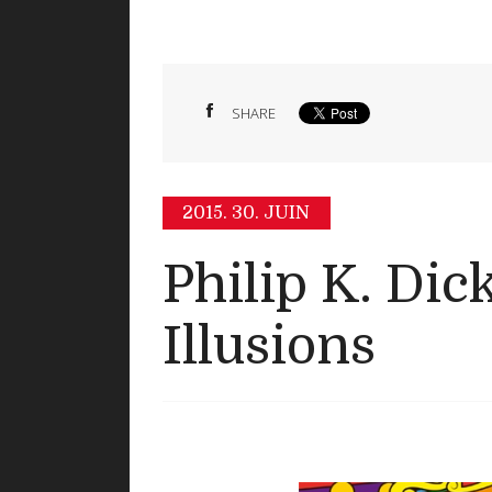
SHARE
2015.
30. JUIN
Philip K. Dic
Illusions