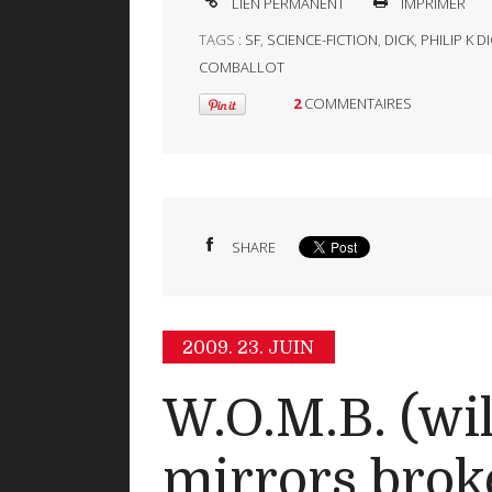
LIEN PERMANENT
IMPRIMER
TAGS :
SF
,
SCIENCE-FICTION
,
DICK
,
PHILIP K D
COMBALLOT
2
COMMENTAIRES
SHARE
2009.
23. JUIN
W.O.M.B. (wi
mirrors brok