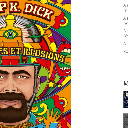
Al
l'é
Al
l'é
Al
l'é
Al
Ro
M