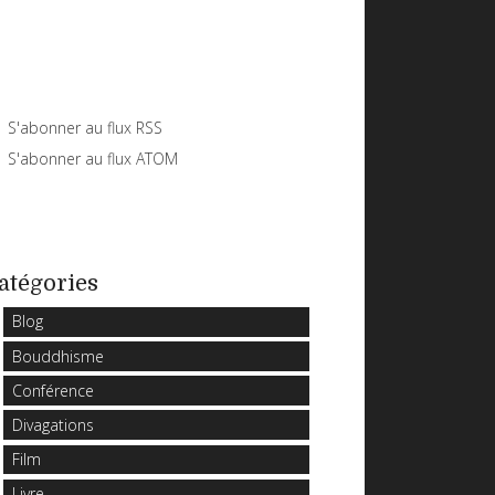
S'abonner au flux RSS
S'abonner au flux ATOM
atégories
Blog
Bouddhisme
Conférence
Divagations
Film
Livre