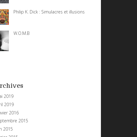
Philip K. Dick : Simulacres et illusions
W.O.M.B
rchives
i 2019
ril 2019
nvier 2016
ptembre 2015
in 2015