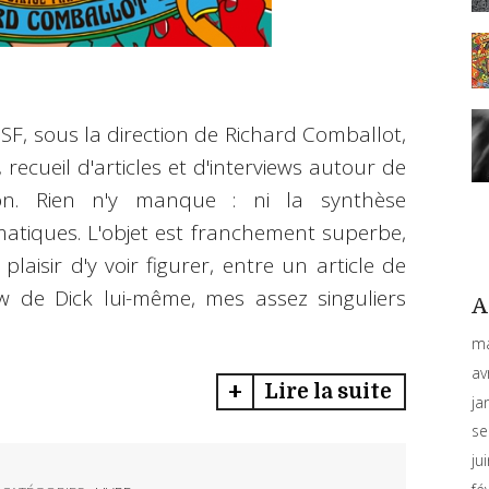
uSF, sous la direction de Richard Comballot,
, recueil d'articles et d'interviews autour de
on. Rien n'y manque : ni la synthèse
matiques. L'objet est franchement superbe,
 plaisir d'y voir figurer, entre un article de
ew de Dick lui-même, mes assez singuliers
A
ma
av
Lire la suite
ja
se
ju