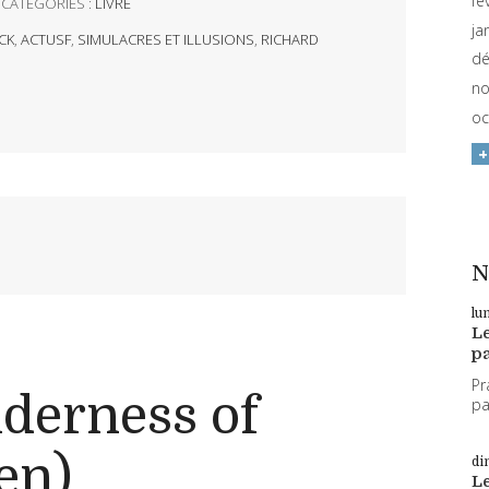
fé
CATÉGORIES :
LIVRE
ja
ICK
,
ACTUSF
,
SIMULACRES ET ILLUSIONS
,
RICHARD
dé
no
oc
N
lu
L
pa
Pr
lderness of
par
en)
di
L