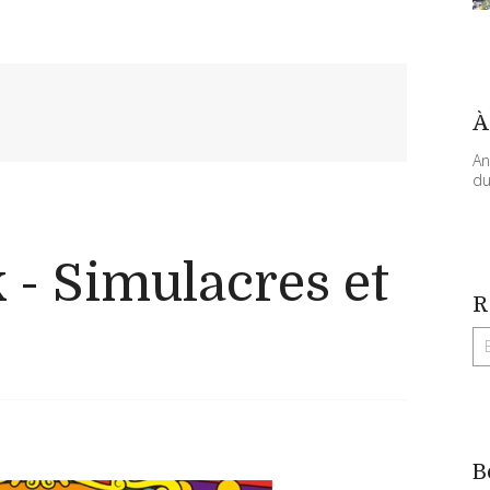
À
An
du
k - Simulacres et
R
B