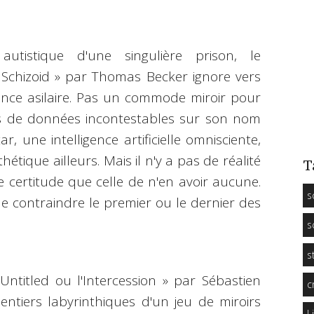
utistique d'une singulière prison, le
Schizoid » par Thomas Becker ignore vers
ence asilaire. Pas un commode miroir pour
lus de données incontestables sur son nom
r, une intelligence artificielle omnisciente,
étique ailleurs. Mais il n'y a pas de réalité
T
e certitude que celle de n'en avoir aucune.
s
le contraindre le premier ou le dernier des
s
s
«
Untitled
ou l'Intercession » par Sébastien
c
tiers labyrinthiques d'un jeu de miroirs
L