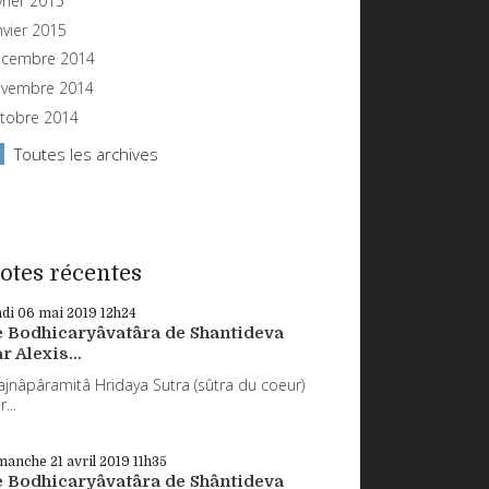
vrier 2015
nvier 2015
cembre 2014
vembre 2014
tobre 2014
Toutes les archives
otes récentes
ndi 06
mai 2019
12h24
e Bodhicaryâvatâra de Shantideva
r Alexis...
ajnâpâramitâ Hridaya Sutra (sûtra du coeur)
...
manche 21
avril 2019
11h35
e Bodhicaryâvatâra de Shântideva