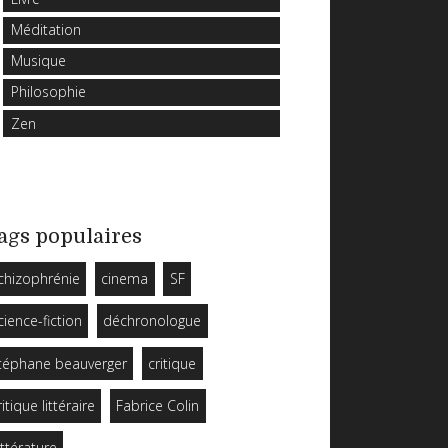
Méditation
Musique
Philosophie
Zen
ags populaires
chizophrénie
cinema
SF
cience-fiction
déchronologue
téphane beauverger
critique
ritique littéraire
Fabrice Colin
ittérature