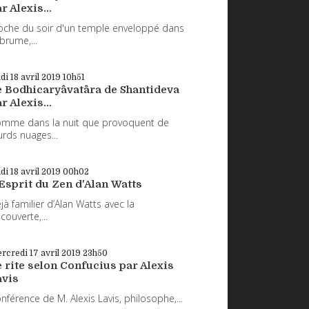
r Alexis...
oche du soir d'un temple enveloppé dans
 brume,...
udi 18
avril 2019
10h51
e Bodhicaryâvatâra de Shantideva
r Alexis...
mme dans la nuit que provoquent de
urds nuages...
udi 18
avril 2019
00h02
Esprit du Zen d'Alan Watts
jà familier d’Alan Watts avec la
couverte,...
rcredi 17
avril 2019
23h50
 rite selon Confucius par Alexis
avis
nférence de M. Alexis Lavis, philosophe,...