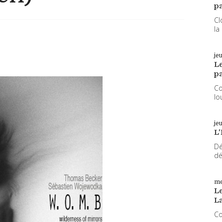
pa
Cl
la
je
L
pa
Co
lo
je
L'
Dé
dé
me
Le
L
Co