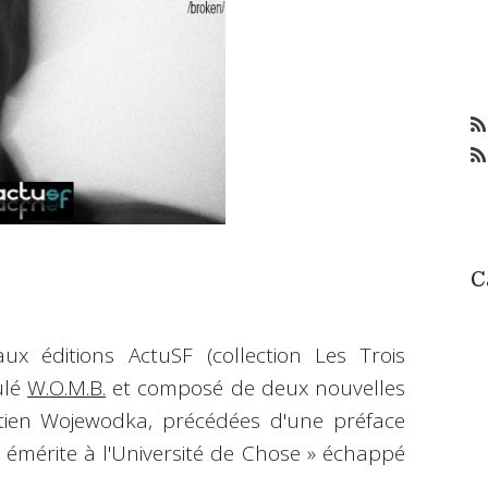
C
x éditions ActuSF (collection Les Trois
ulé
W.O.M.B.
et composé de deux nouvelles
tien Wojewodka, précédées d'une préface
 émérite à l'Université de Chose » échappé