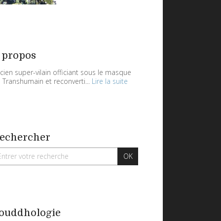
 propos
cien super-vilain officiant sous le masque
 Transhumain et reconverti...
Lire la suite
echercher
ouddhologie