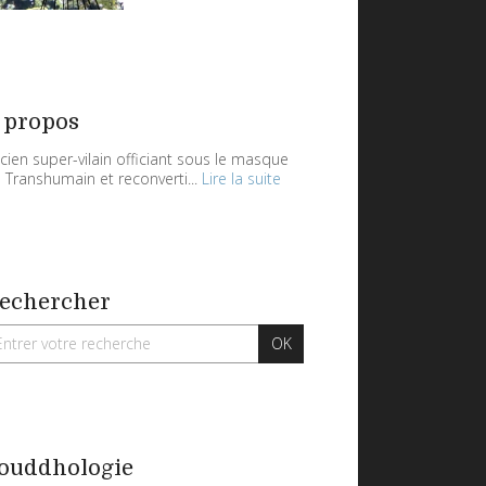
 propos
cien super-vilain officiant sous le masque
 Transhumain et reconverti...
Lire la suite
echercher
ouddhologie