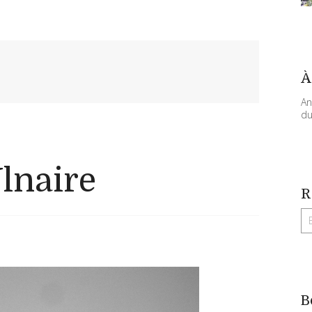
À
An
du
lnaire
R
B