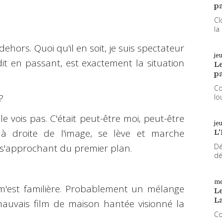
pa
Cl
la
dehors. Quoi qu'il en soit, je suis spectateur
je
dit en passant, est exactement la situation
L
pa
Co
?
lo
le vois pas. C'était peut-être moi, peut-être
je
à droite de l'image, se lève et marche
L'
 s'approchant du premier plan.
Dé
dé
me
 m'est familière. Probablement un mélange
Le
L
auvais film de maison hantée visionné la
Co