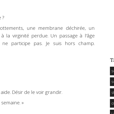
 ?
frottements, une membrane déchirée, un
à la virginité perdue. Un passage à l'âge
e ne participe pas. Je suis hors champ.
T
s
s
aide. Désir de le voir grandir.
s
 semaine. »
c
L