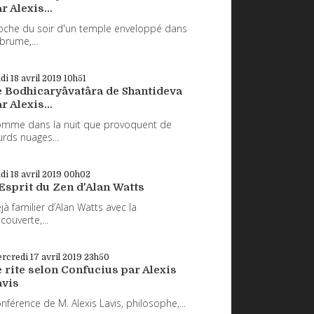
r Alexis...
oche du soir d'un temple enveloppé dans
 brume,...
udi 18
avril 2019
10h51
e Bodhicaryâvatâra de Shantideva
r Alexis...
mme dans la nuit que provoquent de
urds nuages...
udi 18
avril 2019
00h02
Esprit du Zen d'Alan Watts
jà familier d’Alan Watts avec la
couverte,...
rcredi 17
avril 2019
23h50
 rite selon Confucius par Alexis
avis
nférence de M. Alexis Lavis, philosophe,...