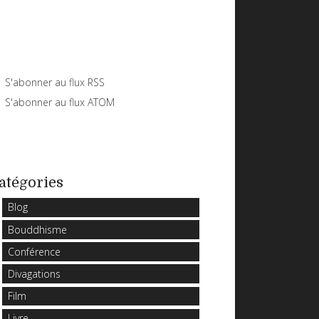
S'abonner au flux RSS
S'abonner au flux ATOM
atégories
Blog
Bouddhisme
Conférence
Divagations
Film
Livre