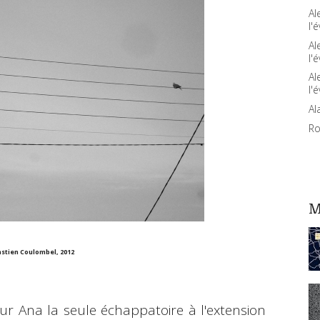
Al
l'é
Al
l'é
Al
l'é
Al
Ro
M
stien Coulombel, 2012
r Ana la seule échappatoire à l'extension