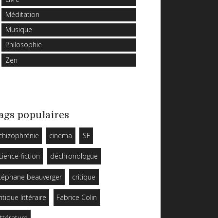
Méditation
Musique
Philosophie
Zen
ags populaires
chizophrénie
cinema
SF
cience-fiction
déchronologue
téphane beauverger
critique
ritique littéraire
Fabrice Colin
ittérature