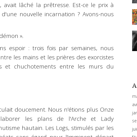
vait lâché la prêtresse. Est-ce le prix à
 d'une nouvelle incarnation ? Avons-nous
n démon »
.
s espoir : trois fois par semaines, nous
entre les mains et les prières des exorcistes
s et chuchotements entre les murs du
A
ma
av
culait doucement. Nous n'étions plus Onze
ja
laborer les plans de l'Arche et Lady
se
mutisme hautain. Les Logs, stimulés par les
ju