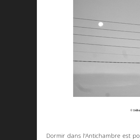
Séba
©
Dormir dans l'Antichambre est pou