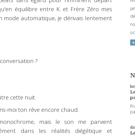
 béats sans égard pour l'imminent départ
fé
u'en équilibre entre K. et Frère Zéro mes
ja
dé
n mode automatique, je dérivais lentement
no
oc
 conversation ?
N
lu
L
tre cette nuit.
pa
Pr
ris-moi ton rêve encore chaud.
par
 monochrome, mais le son me parvient
di
nément dans les réalités diégétique et
L