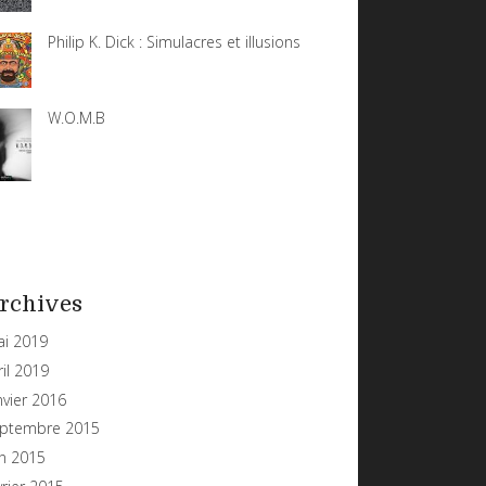
Philip K. Dick : Simulacres et illusions
W.O.M.B
rchives
i 2019
ril 2019
nvier 2016
ptembre 2015
in 2015