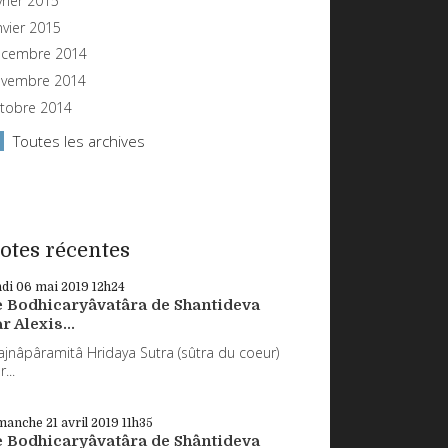
vrier 2015
nvier 2015
cembre 2014
vembre 2014
tobre 2014
Toutes les archives
otes récentes
ndi 06
mai 2019
12h24
e Bodhicaryâvatâra de Shantideva
r Alexis...
ajnâpâramitâ Hridaya Sutra (sûtra du coeur)
...
manche 21
avril 2019
11h35
e Bodhicaryâvatâra de Shântideva