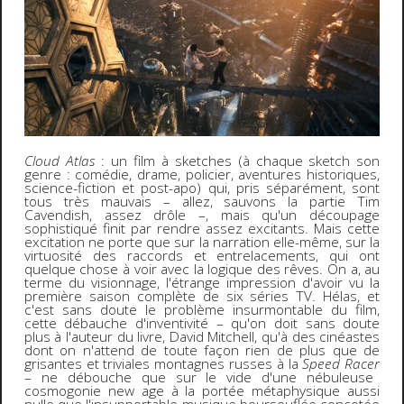
Cloud Atlas
: un film à sketches (à chaque sketch son
genre : comédie, drame, policier, aventures historiques,
science-fiction et post-apo) qui, pris séparément, sont
tous très mauvais – allez, sauvons la partie Tim
Cavendish, assez drôle –, mais qu'un découpage
sophistiqué finit par rendre assez excitants. Mais cette
excitation ne porte que sur la narration elle-même, sur la
virtuosité des raccords et entrelacements, qui ont
quelque chose à voir avec la logique des rêves. On a, au
terme du visionnage, l'étrange impression d'avoir vu la
première saison complète de six séries TV. Hélas, et
c'est sans doute le problème insurmontable du film,
cette débauche d'inventivité – qu'on doit sans doute
plus à l'auteur du livre, David Mitchell, qu'à des cinéastes
dont on n'attend de toute façon rien de plus que de
grisantes et triviales montagnes russes à la
Speed Racer
–
ne débouche que sur le vide d'une nébuleuse
cosmogonie new age à la portée métaphysique aussi