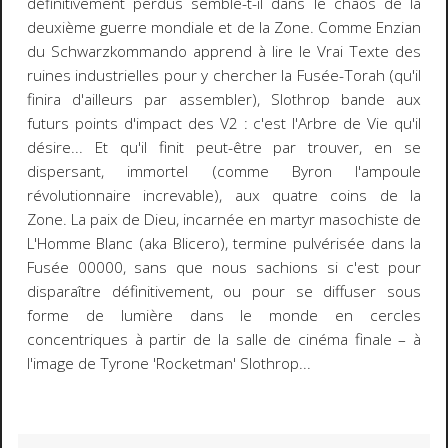
définitivement perdus semble-t-il dans le chaos de la
deuxième guerre mondiale et de la Zone. Comme Enzian
du Schwarzkommando apprend à lire le Vrai Texte des
ruines industrielles pour y chercher la Fusée-Torah (qu'il
finira d'ailleurs par assembler), Slothrop bande aux
futurs points d'impact des V2 : c'est l'Arbre de Vie qu'il
désire... Et qu'il finit peut-être par trouver, en se
dispersant, immortel (comme Byron l'ampoule
révolutionnaire increvable), aux quatre coins de la
Zone. La paix de Dieu, incarnée en martyr masochiste de
L'Homme Blanc (aka Blicero), termine pulvérisée dans la
Fusée 00000, sans que nous sachions si c'est pour
disparaître définitivement, ou pour se diffuser sous
forme de lumière dans le monde en cercles
concentriques à partir de la salle de cinéma finale – à
l'image de Tyrone 'Rocketman' Slothrop...