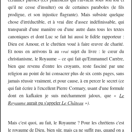
qu'il ne cesse d'insulter) ou de certaines paraboles (le fils
prodigue, et son injustice flagrante). Mais subsiste quelque
chose d'irréductible, et à vrai dire d'assez indéfinissable, qui
transparaît d'une manière ou d'une autre dans tous les textes
canoniques et dont Luc se fait lui aussi le fidèle rapporteur :
Dieu est Amour, et le chrétien voué à faire œuvre de charité.
Et nous en arrivons là au
vrai
sujet du livre : le cœur du
christianisme, le Royaume – ce qui fait qu'Emmanuel Carrère,
bien que revenu d'entre les croyants, reste fasciné par une
religion au point de lui consacrer plus de six cents pages, sans
jamais réussir vraiment, et pour cause, à en percer le secret (ce
qui fait écrire à l'excellent Pierre Cormary, usant d'une formule
dont en kafkaïen je suis méchamment jaloux, que «
Le
Royaume
aurait pu s'appeler
Le Château
»)
.
Mais c'est quoi, au fait, le Royaume ? Pour les chrétiens c'est
le royaume de Dieu, bien sûr, mais ça ne suffit pas, quand on a