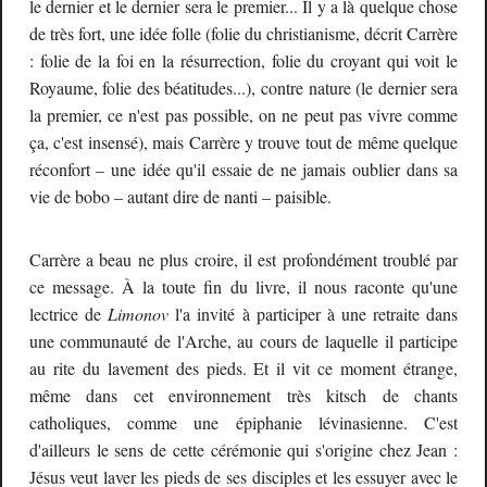
le dernier et le dernier sera le premier... I
l y a là quelque chose
de très fort, une idée folle (folie du christianisme, décrit Carrère
: folie de la foi en la résurrection, folie du croyant qui voit le
Royaume, folie des béatitudes...), contre nature (le dernier sera
la premier, ce n'est pas possible, on ne peut pas vivre comme
ça, c'est insensé), mais Carrère y trouve tout de même quelque
réconfort – une idée qu'il essaie de ne jamais oublier dans sa
vie de bobo – autant dire de nanti – paisible.
Carrère a beau ne plus croire, il est profondément troublé par
ce message.
À
la toute fin du livre, il nous raconte qu'une
lectrice de
Limonov
l'a invité à participer à une retraite dans
une communauté de l'Arche, au cours de laquelle il participe
au rite du lavement des pieds. Et il vit ce moment étrange,
même dans cet environnement très kitsch de chants
catholiques, comme une épiphanie lévinasienne. C'est
d'ailleurs le sens de cette cérémonie qui s'origine chez Jean :
Jésus veut laver les pieds de
ses disciples et les essuyer avec le