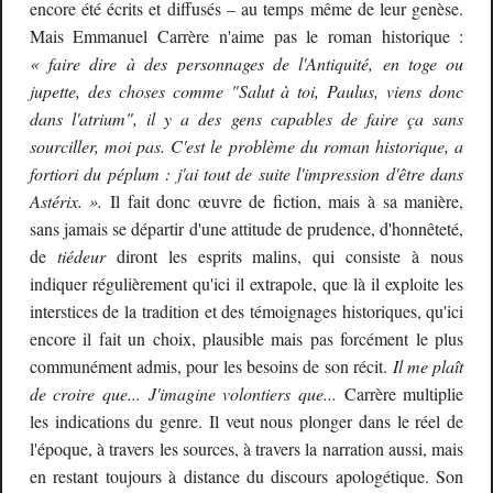
encore été écrits et diffusés – au temps même de leur genèse.
Mais
Emmanuel
Carrère n'aime pas le roman historique :
« faire dire à des personnages de l'Antiquité, en toge ou
jupette, des choses comme "Salut à toi, Paulus, viens donc
dans l'atrium", il y a des gens capables de faire ça sans
sourciller, moi pas. C'est le problème du roman historique, a
fortiori du péplum : j'ai tout de suite l'impression d'être dans
Astérix. ».
Il fait donc œuvre de fiction, mais à sa manière,
sans jamais se départir d'une attitude de prudence, d'honnêteté,
de
tiédeur
diront les esprits malins, qui consiste à nous
indiquer régulièrement qu'ici il extrapole, que là il exploite les
interstices de la tradition et des témoignages historiques, qu'ici
encore il fait un choix, plausible mais pas forcément le plus
communément admis, pour les besoins de son récit.
Il me plaît
de croire que... J'imagine volontiers que...
Carrère multiplie
les indications du genre. Il veut nous plonger dans le réel de
l'époque, à travers les sources, à travers la narration aussi, mais
en restant toujours à distance du discours apologétique. Son