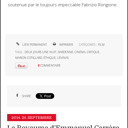
soutenue par le toujours impeccable Fabrizio Rongione.
LIEN PERMANENT
IMPRIMER
CATÉGORIES :
FILM
TAGS :
DEUX JOURS UNE NUIT
,
DARDENNE
,
CINÉMA
,
CRITIQUE
,
MARION COTILLARD
,
ÉTHIQUE
,
LÉVINAS
0
COMMENTAIRE
SHARE
2014.
24. SEPTEMBRE