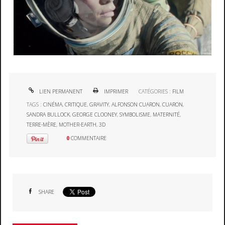
LIEN PERMANENT
IMPRIMER
CATÉGORIES :
FILM
TAGS :
CINÉMA
,
CRITIQUE
,
GRAVITY
,
ALFONSON CUARON
,
CUARON
,
SANDRA BULLOCK
,
GEORGE CLOONEY
,
SYMBOLISME
,
MATERNITÉ
,
TERRE-MÈRE
,
MOTHER-EARTH
,
3D
0
COMMENTAIRE
SHARE