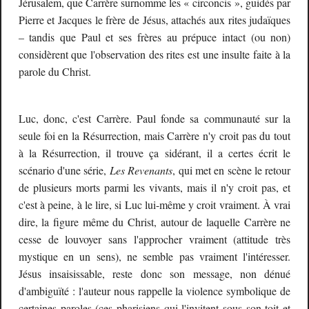
Jérusalem, que Carrère surnomme les « circoncis », guidés par
Pierre et Jacques le frère de Jésus, attachés aux rites judaïques
– tandis que Paul et ses frères au prépuce intact (ou non)
considèrent que l'observation des rites est une insulte faite à la
parole du Christ.
Luc, donc, c'est Carrère. Paul fonde sa communauté sur la
seule foi en la Résurrection, mais Carrère n'y croit pas du tout
à la Résurrection, il trouve ça sidérant, il a certes écrit le
scénario d'une série,
Les Revenants
, qui met en scène le retour
de plusieurs morts parmi les vivants, mais il n'y croit pas, et
c'est à peine, à le lire, si Luc lui-même y croit vraiment. À vrai
dire, la figure même du Christ, autour de laquelle Carrère ne
cesse de louvoyer sans l'approcher vraiment (attitude très
mystique en un sens), ne semble pas vraiment l'intéresser.
Jésus insaisissable, reste donc son message, non dénué
d'ambiguïté : l'auteur nous rappelle la violence symbolique de
certaines paroles (ces pharisiens qui l'invitent sous son toit et