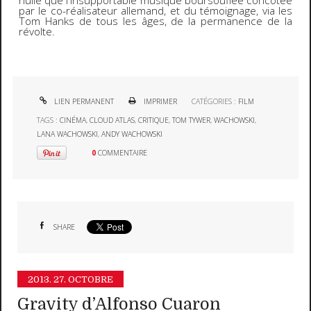
nulle que l'insupportable musique boursouflée concotée
par le co-réalisateur allemand, et du témoignage, via les
Tom Hanks de tous les âges, de la permanence de la
révolte.
LIEN PERMANENT
IMPRIMER
CATÉGORIES :
FILM
TAGS :
CINÉMA
,
CLOUD ATLAS
,
CRITIQUE
,
TOM TYWER
,
WACHOWSKI
,
LANA WACHOWSKI
,
ANDY WACHOWSKI
0
COMMENTAIRE
SHARE
2013.
27. OCTOBRE
Gravity d’Alfonso Cuaron