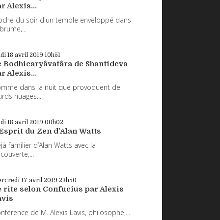
r Alexis...
oche du soir d'un temple enveloppé dans
 brume,...
udi 18
avril 2019
10h51
e Bodhicaryâvatâra de Shantideva
r Alexis...
mme dans la nuit que provoquent de
urds nuages...
udi 18
avril 2019
00h02
Esprit du Zen d'Alan Watts
jà familier d’Alan Watts avec la
couverte,...
rcredi 17
avril 2019
23h50
 rite selon Confucius par Alexis
avis
nférence de M. Alexis Lavis, philosophe,...