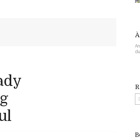
À
An
du
ady
R
ng
ul
B