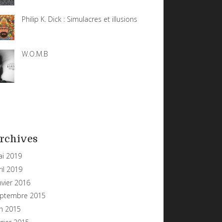
Philip K. Dick : Simulacres et illusions
W.O.M.B
rchives
i 2019
ril 2019
nvier 2016
ptembre 2015
in 2015