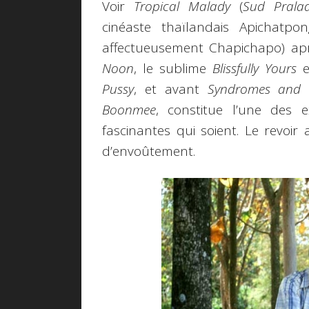
Voir
Tropical Malady
(
Sud Prala
cinéaste thaïlandais Apichatp
affectueusement Chapichapo) ap
Noon
, le sublime
Blissfully Yours
e
Pussy
, et avant
Syndromes and 
Boonmee
, constitue l’une des 
fascinantes qui soient. Le revoir
d’envoûtement.