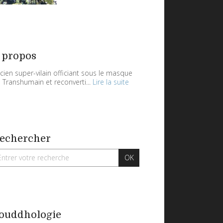
 propos
cien super-vilain officiant sous le masque
 Transhumain et reconverti...
Lire la suite
echercher
ouddhologie