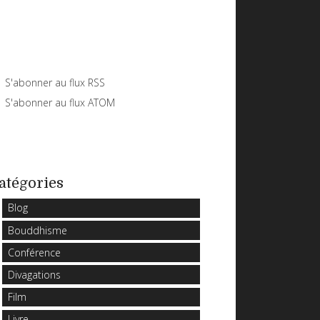
S'abonner au flux RSS
S'abonner au flux ATOM
atégories
Blog
Bouddhisme
Conférence
Divagations
Film
Livre