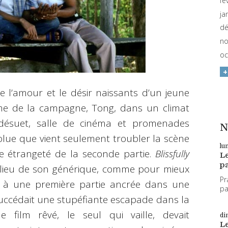
fé
ja
dé
no
oc
 l’amour et le désir naissants d’un jeune
me de la campagne, Tong, dans un climat
g désuet, salle de cinéma et promenades
N
lue que vient seulement troubler la scène
lu
te étrangeté de la seconde partie.
Blissfully
L
pa
ilieu de son générique, comme pour mieux
Pr
: à une première partie ancrée dans une
par
, succédait une stupéfiante escapade dans la
film rêvé, le seul qui vaille, devait
di
L