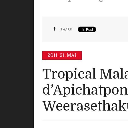
SHARE
2011.
21. MAI
Tropical Mal
d’Apichatpo
Weerasethak