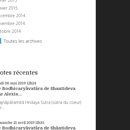
vrier 2015
nvier 2015
cembre 2014
vembre 2014
tobre 2014
Toutes les archives
otes récentes
ndi 06
mai 2019
12h24
e Bodhicaryâvatâra de Shantideva
r Alexis...
ajnâpâramitâ Hridaya Sutra (sûtra du coeur)
...
manche 21
avril 2019
11h35
e Bodhicaryâvatâra de Shântideva