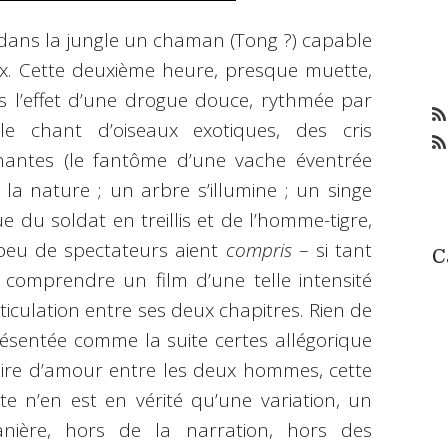
 dans la jungle un chaman (Tong ?) capable
x. Cette deuxième heure, presque muette,
l’effet d’une drogue douce, rythmée par
 le chant d’oiseaux exotiques, des cris
inantes (le fantôme d’une vache éventrée
la nature ; un arbre s’illumine ; un singe
e du soldat en treillis et de l’homme-tigre,
 peu de spectateurs aient
compris
– si tant
C
e comprendre un film d’une telle intensité
rticulation entre ses deux chapitres. Rien de
ésentée comme la suite certes allégorique
oire d’amour entre les deux hommes, cette
e n’en est en vérité qu’une variation, un
ière, hors de la narration, hors des