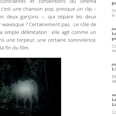
contraintes et conventions du cinéma
pa
, c’est une chanson pop, presque un clip –
Cl
la
es deux garçons –, qui sépare les deux
r-waïesque ? Certainement pas. Le rôle de
je
 simple délimitation : elle agit comme un
L
pa
ns une torpeur, une certaine somnolence,
Co
a fin du film.
lo
je
L'
Dé
dé
me
Le
L
Co