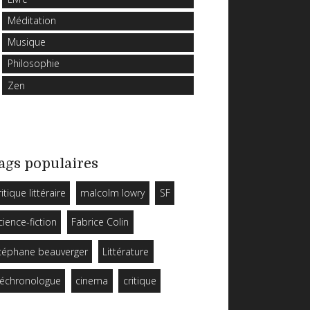
Méditation
Musique
Philosophie
Zen
ags populaires
ritique littéraire
malcolm lowry
SF
cience-fiction
Fabrice Colin
téphane beauverger
Littérature
échronologue
cinema
critique