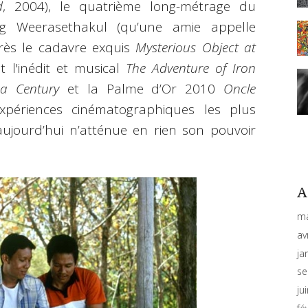
d
, 2004), le quatrième long-métrage du
ong Weerasethakul (qu’une amie appelle
rès le cadavre exquis
Mysterious Object at
t l'inédit et musical
The Adventure of Iron
a Century
et la Palme d’Or 2010
Oncle
expériences cinématographiques les plus
 aujourd’hui n’atténue en rien son pouvoir
A
ma
av
ja
se
ju