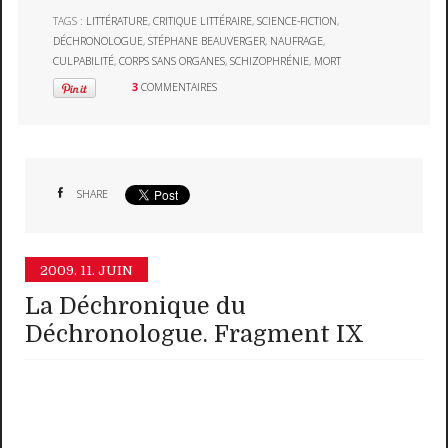
TAGS :
LITTÉRATURE
,
CRITIQUE LITTÉRAIRE
,
SCIENCE-FICTION
,
DÉCHRONOLOGUE
,
STÉPHANE BEAUVERGER
,
NAUFRAGE
,
CULPABILITÉ
,
CORPS SANS ORGANES
,
SCHIZOPHRÉNIE
,
MORT
3
COMMENTAIRES
SHARE
2009.
11. JUIN
La Déchronique du
Déchronologue. Fragment IX