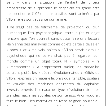
sent « dans la situation de l'enfant de chœur
embarrassé de surprendre le chapelain en grand acte
de pollution » (102). Les
maravillas
sont animées par
Villon ; elles sont aussi ce qui l'anime.
Il ne s'agit pas de fétichisme, de projection, ou d'un
quelconque lien psychanalytique entre sujet et objet
(encore que l''on pourrait sans doute faire une lecture
kleinienne des
maravillas
comme objets partiels clivés en
« bons » et « mauvais objets » ; Villon serait alors un
psychotique qui ne parviendrait pas à regarder son
monde comme un objet total). Ni « symboles », ni
« métaphores » à proprement parler, les
maravillas
seraient plutôt les « désirs révolutionnaires » réifiés de
Villon, l'expression matérielle, physique, tangible, spatiale
et visuelle des machines désirantes du capitaine,
investissements libidinaux de type révolutionnaire des
grandes machines sociales de son temps. Villon voudrait
faire le bien : les
maravillas
peuvent soigner, nourrir ou