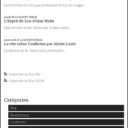
Comme dans la nuit que provoquent de lourds nuages...
jeudi 18
avril 2019
00h02
L'Esprit du Zen d'Alan Watts
Déjà familier d’Alan Watts avec la découverte,...
mercredi 17
avril 2019
23h50
Le rite selon Confucius par Alexis Lavis
Conférence de M. Alexis Lavis, philosophe,...
S'abonner au flux RSS
S'abonner au flux ATOM
Catégories
Blog
Bouddhisme
Conférence