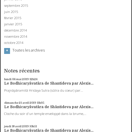
septembre 2015
juin 2015
février 2015
janvier 2015
décembre 2014
novembre 2014
octobre 2014
Toutes les archives
Notes récentes
lundi 06
mai 2019
12h24
Le Bodhicaryâvatâra de Shantideva par Alexis...
Prajnâpâramitâ Hridaya Sutra (sûtra du coeur) par...
dimanche 21
avril 2019
11h35
Le Bodhicaryâvatâra de Shântideva par Alexis...
Cloche du soir d'un temple enveloppé dans la brume,...
jeudi 18
avril 2019
10h51
Le Bodhicaryâvatâra de Shantideva par Alexis...