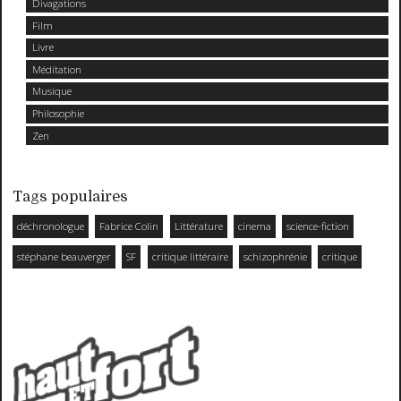
Divagations
Film
Livre
Méditation
Musique
Philosophie
Zen
Tags populaires
déchronologue
Fabrice Colin
Littérature
cinema
science-fiction
stéphane beauverger
SF
critique littéraire
schizophrénie
critique