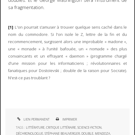
doubles. Et le George Washington sera l'instrument de
sa fragmentation.
[1]
L'on pourrait s'amuser à trouver quelque sens caché dans le
nom du commodore. Si l'on isole le Z, lettre de la fin et du
recommencement, surgissent alors une improbable « madone »,
une « monade » à l'unité bafouée, un « nomade » des plus
convaincants et un effrayant « daemon » (programme chargé
d'une mission pour les informaticiens ; révolutionnaires et
fanatiques pour Dostoïevski ; double de la raison pour Socrate).
N'est-ce pas troublant ?
LIEN PERMANENT
IMPRIMER
TAGS :
LITTÉRATURE
,
CRITIQUE LITTÉRAIRE
,
SCIENCE-FICTION
,
DÉCHRONOLOGUE
,
STÉPHANE BEAUVERGER
,
DOUBLE
,
MENDOZA
,