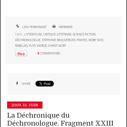
LIEN PERMANENT
IMPRIMER
TAGS :
LITTÉRATURE
,
CRITIQUE LITTÉRAIRE
,
SCIENCE-FICTION
,
DÉCHRONOLOGUE
,
STÉPHANE BEAUVERGER
,
PIRATES
,
MOBY DICK
,
RABELAIS
,
PUTE VIERGE
,
CHRIST MORT
0
COMMENTAIRE
SHARE
2009.
12. JUIN
La Déchronique du
Déchronologue. Fragment XXIII