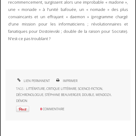
recommencement, surgissent alors une improbable « madone »,
une « monade » à l'unité bafouée, un « nomade » des plus
convaincants et un effrayant « daemon » (programme chargé
d'une mission pour les informaticiens ; révolutionnaires et
fanatiques pour Dostoïevski ; double de la raison pour Socrate).
N'est-ce pas troublant ?
LIEN PERMANENT
IMPRIMER
TAGS :
LITTÉRATURE
,
CRITIQUE LITTÉRAIRE
,
SCIENCE-FICTION
,
DÉCHRONOLOGUE
,
STÉPHANE BEAUVERGER
,
DOUBLE
,
MENDOZA
,
DÉMON
0
COMMENTAIRE