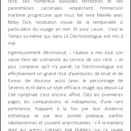
récit, ses nombreux épisodes terrestres et ses
parenthèses carcérales empêchent l'immersion
maritime progressive que nous fait vivre Melville avec
Moby Dick
, restitution inouïe de la temporalité si
particulière du voyage en mer. Et pour cause : c'est le
Temps lui-même qui, dans
Le Déchronologue
, est mis à
mal.
Ingénieusement déconstruit – l'auteur a mis tout son
savoir-faire de scénariste au service de son récit –, et
plus complexe qu'il n'y paraît,
Le Déchronologue
est
effectivement un grand récit d'aventures, de bruit et de
fureur, de douceur aussi (avec le personnage de
Sévère), écrit dans un style efficace, imagé, qui depuis
La
Cité nymphale
s'est encore affiné. Dès les premières
pages, les comparaisons et métaphores, d'une rare
pertinence, frappent à la fois par leur évidence
esthétique et par leur portée politique, parfois
rabelaisiennes et souvent anarchisantes : « À la manière
dont les autres colonies mal établies sur ce rivage