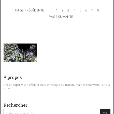
PAGE PRÉCÉDENTE
1
2
3
4
5
6
7
8
PAGE SUIVANTE
À propos
Ancien super-vilain officiant sous le masque du Transhumain et reconverti...
Lire la
suite
Rechercher