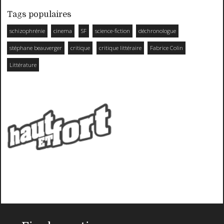
Tags populaires
schizophrénie
cinema
SF
science-fiction
déchronologue
stéphane beauverger
critique
critique littéraire
Fabrice Colin
Littérature