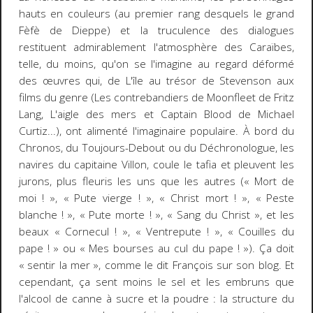
hauts en couleurs (au premier rang desquels le grand
Fèfè de Dieppe) et la truculence des dialogues
restituent admirablement l'atmosphère des Caraïbes,
telle, du moins, qu'on se l'imagine au regard déformé
des œuvres qui, de
L'île au trésor
de Stevenson aux
films du genre (
Les contrebandiers de Moonfleet
de Fritz
Lang,
L'aigle des mers
et
Captain Blood
de Michael
Curtiz...), ont alimenté l'imaginaire populaire. À bord du
Chronos
, du
Toujours-Debout
ou du
Déchronologue
, les
navires du capitaine Villon, coule le tafia et pleuvent les
jurons, plus fleuris les uns que les autres (« Mort de
moi ! », « Pute vierge ! », « Christ mort ! », « Peste
blanche ! », « Pute morte ! », « Sang du Christ », et les
beaux « Cornecul ! », « Ventrepute ! », « Couilles du
pape ! » ou « Mes bourses au cul du pape ! »). Ça doit
« sentir la mer », comme le dit François sur son blog. Et
cependant, ça sent moins le sel et les embruns que
l'alcool de canne à sucre et la poudre : la structure du