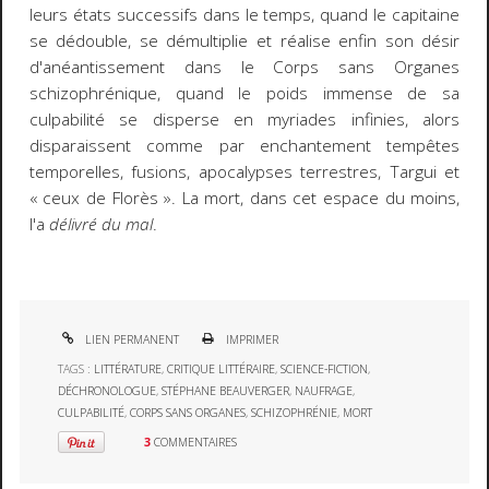
leurs états successifs dans le temps, quand le capitaine
se dédouble, se démultiplie et réalise enfin son désir
d'anéantissement dans le Corps sans Organes
schizophrénique, quand le poids immense de sa
culpabilité se disperse en myriades infinies, alors
disparaissent comme par enchantement tempêtes
temporelles, fusions, apocalypses terrestres, Targui et
« ceux de Florès ». La mort, dans cet espace du moins,
l'a
délivré du mal
.
LIEN PERMANENT
IMPRIMER
TAGS :
LITTÉRATURE
,
CRITIQUE LITTÉRAIRE
,
SCIENCE-FICTION
,
DÉCHRONOLOGUE
,
STÉPHANE BEAUVERGER
,
NAUFRAGE
,
CULPABILITÉ
,
CORPS SANS ORGANES
,
SCHIZOPHRÉNIE
,
MORT
3
COMMENTAIRES