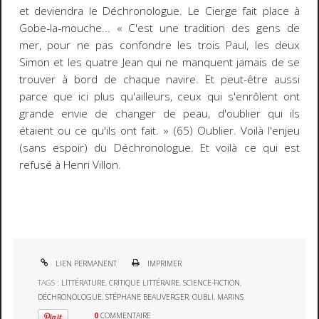
et deviendra le
Déchronologue
. Le Cierge fait place à
Gobe-la-mouche... « C'est une tradition des gens de
mer, pour ne pas confondre les trois Paul, les deux
Simon et les quatre Jean qui ne manquent jamais de se
trouver à bord de chaque navire. Et peut-être aussi
parce que ici plus qu'ailleurs, ceux qui s'enrôlent ont
grande envie de changer de peau, d'oublier qui ils
étaient ou ce qu'ils ont fait. » (65) Oublier. Voilà l'enjeu
(sans espoir) du
Déchronologue
. Et voilà ce qui est
refusé à Henri Villon.
LIEN PERMANENT
IMPRIMER
TAGS :
LITTÉRATURE
,
CRITIQUE LITTÉRAIRE
,
SCIENCE-FICTION
,
DÉCHRONOLOGUE
,
STÉPHANE BEAUVERGER
,
OUBLI
,
MARINS
0
COMMENTAIRE