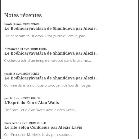
Notes récentes
lundi 06
mai 2019
12h24
Le Bodhicaryâvatâra de Shantideva par Alexis...
Prajnâpâramitâ Hridaya Sutra (sûtra du coeur) par...
dimanche 21
avril 2019
11h35
Le Bodhicaryâvatâra de Shântideva par Alexis...
Cloche du soir d'un temple enveloppé dans la brume,...
jeudi 18
avril 2019
10h51
Le Bodhicaryâvatâra de Shantideva par Alexis...
Comme dans la nuit que provoquent de lourds nuages...
jeudi 18
avril 2019
00h02
L'Esprit du Zen d'Alan Watts
Déjà familier d’Alan Watts avec la découverte,...
mercredi 17
avril 2019
23h50
Le rite selon Confucius par Alexis Lavis
Conférence de M. Alexis Lavis, philosophe,...