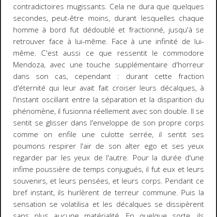
contradictoires mugissants. Cela ne dura que quelques
secondes, peut-être moins, durant lesquelles chaque
homme à bord fut dédoublé et fractionné, jusqu'à se
retrouver face à lui-même. Face à une infinité de lui-
même. C'est aussi ce que ressentit le commodore
Mendoza, avec une touche supplémentaire d'horreur
dans son cas, cependant : durant cette fraction
d'éternité qui leur avait fait croiser leurs décalques, à
l'instant oscillant entre la séparation et la disparition du
phénomène, il fusionna réellement avec son double. Il se
sentit se glisser dans l'enveloppe de son propre corps
comme on enfile une culotte serrée, il sentit ses
poumons respirer l'air de son alter ego et ses yeux
regarder par les yeux de l'autre. Pour la durée d'une
infime poussière de temps conjugués, il fut
eux
et leurs
souvenirs, et leurs pensées, et leurs corps. Pendant ce
bref instant, ils hurlèrent de terreur commune. Puis la
sensation se volatilisa et les décalques se dissipèrent
sans plus aucune matérialité. En quelque sorte, ils