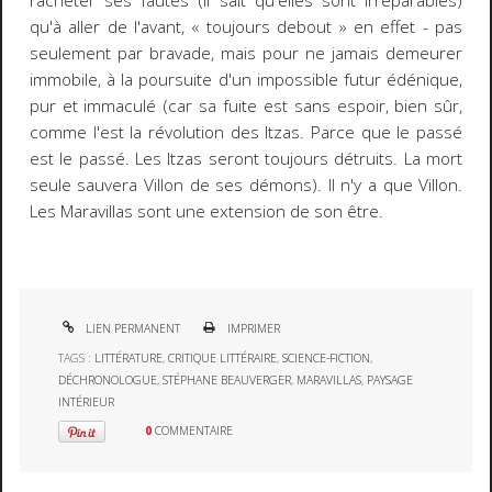
racheter ses fautes (il sait qu'elles sont irréparables)
qu'à aller de l'avant, « toujours debout » en effet - pas
seulement par bravade, mais pour ne jamais demeurer
immobile, à la poursuite d'un impossible futur édénique,
pur et immaculé (car sa fuite est sans espoir, bien sûr,
comme l'est la révolution des Itzas. Parce que le passé
est le passé. Les Itzas seront toujours détruits. La mort
seule sauvera Villon de ses démons). Il n'y a que Villon.
Les
Maravillas
sont une extension de son être.
LIEN PERMANENT
IMPRIMER
TAGS :
LITTÉRATURE
,
CRITIQUE LITTÉRAIRE
,
SCIENCE-FICTION
,
DÉCHRONOLOGUE
,
STÉPHANE BEAUVERGER
,
MARAVILLAS
,
PAYSAGE
INTÉRIEUR
0
COMMENTAIRE