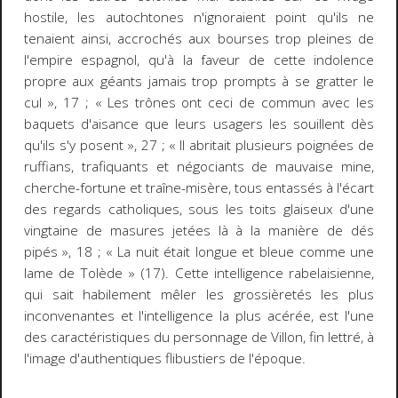
hostile, les autochtones n'ignoraient point qu'ils ne
tenaient ainsi, accrochés aux bourses trop pleines de
l'empire espagnol, qu'à la faveur de cette indolence
propre aux géants jamais trop prompts à se gratter le
cul », 17 ; « Les trônes ont ceci de commun avec les
baquets d'aisance que leurs usagers les souillent dès
qu'ils s'y posent », 27 ; « Il abritait plusieurs poignées de
ruffians, trafiquants et négociants de mauvaise mine,
cherche-fortune et traîne-misère, tous entassés à l'écart
des regards catholiques, sous les toits glaiseux d'une
vingtaine de masures jetées là à la manière de dés
pipés », 18 ; « La nuit était longue et bleue comme une
lame de Tolède » (17). Cette intelligence rabelaisienne,
qui sait habilement mêler les grossièretés les plus
inconvenantes et l'intelligence la plus acérée, est l'une
des caractéristiques du personnage de Villon, fin lettré, à
l'image d'authentiques flibustiers de l'époque.