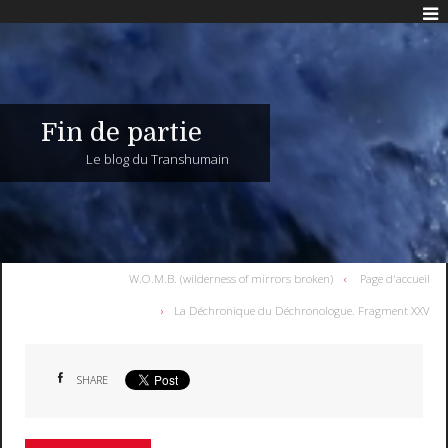
Fin de partie
Le blog du Transhumain
W.O.M.B. (wilderness of mirrors broken)
Page d'accueil
La Déchronique du Déchronologue. Fragment XXV
SHARE