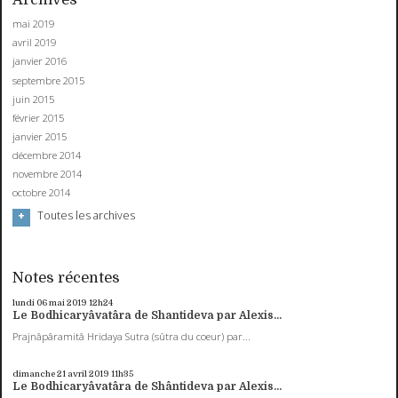
mai 2019
avril 2019
janvier 2016
septembre 2015
juin 2015
février 2015
janvier 2015
décembre 2014
novembre 2014
octobre 2014
Toutes les archives
Notes récentes
lundi 06
mai 2019
12h24
Le Bodhicaryâvatâra de Shantideva par Alexis...
Prajnâpâramitâ Hridaya Sutra (sûtra du coeur) par...
dimanche 21
avril 2019
11h35
Le Bodhicaryâvatâra de Shântideva par Alexis...