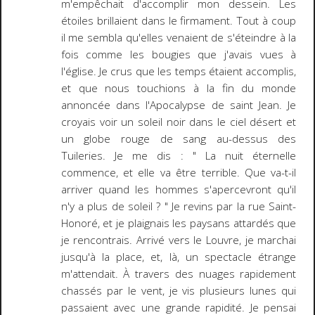
m'empêchait d'accomplir mon dessein. Les
étoiles brillaient dans le firmament. Tout à coup
il me sembla qu'elles venaient de s'éteindre à la
fois comme les bougies que j'avais vues à
l'église. Je crus que les temps étaient accomplis,
et que nous touchions à la fin du monde
annoncée dans l'Apocalypse de saint Jean. Je
croyais voir un soleil noir dans le ciel désert et
un globe rouge de sang au-dessus des
Tuileries. Je me dis : " La nuit éternelle
commence, et elle va être terrible. Que va-t-il
arriver quand les hommes s'apercevront qu'il
n'y a plus de soleil ? " Je revins par la rue Saint-
Honoré, et je plaignais les paysans attardés que
je rencontrais. Arrivé vers le Louvre, je marchai
jusqu'à la place, et, là, un spectacle étrange
m'attendait. À travers des nuages rapidement
chassés par le vent, je vis plusieurs lunes qui
passaient avec une grande rapidité. Je pensai