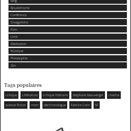
Blog
Bouddhisme
Conférence
Divagations
Film
Livre
Méditation
Musique
Philosophie
Zen
Tags populaires
critique
Littérature
critique littéraire
stéphane beauverger
cinema
science-fiction
mort
déchronologue
Fabrice Colin
SF