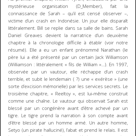
mystérieuse organisation (D_Member), fait la
connaissance de Sarah – qu’il est censé observer –,
victime d’un crash en Indonésie. Un jour elle disparaît
littéralement. Bill se replie dans sa salle de bains.
Sarah
Daniel Greaves
devient la narratrice d’un deuxième
chapitre à la chronologie difficile à établir (voir notre
résumé). Elle a eu un enfant prénommé Narathan (le
père lui a été présenté par un certain Jack Williamson
(Williamson : littéralement « fils de William »…). En 1997,
observée par un vautour, elle réchappe d’un crash
terrible, et subit le lendemain ( ?) une « exérèse » (une
sorte d’excision mémorielle) par les services secrets. Le
troisième chapitre,
« Reeltoy »
, est lui-même construit
comme une chaîne. Le
vautour
qui observait Sarah est
blessé par un congénère avant d’être achevé par un
tigre. Le
tigre
prend la narration à son compte avant
d’être blessé par un homme armé. Un autre homme,
Setyo
(un pirate halluciné), l’abat et prend le relais. Il est