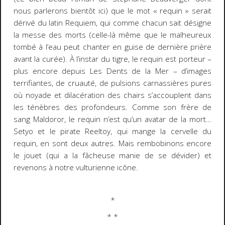
nous parlerons bientôt ici) que le mot « requin » serait
dérivé du latin
Requiem
, qui comme chacun sait désigne
la messe des morts (celle-là même que le malheureux
tombé à l’eau peut chanter en guise de dernière prière
avant la curée). À l’instar du tigre, le requin est porteur –
plus encore depuis
Les Dents de
la Mer
– d’images
terrifiantes, de cruauté, de pulsions carnassières pures
où noyade et dilacération des chairs s’accouplent dans
les ténèbres des profondeurs. Comme son frère de
sang Maldoror, le requin n’est qu’un avatar de la mort…
Setyo et le pirate Reeltoy, qui mange la cervelle du
requin, en sont deux autres. Mais rembobinons encore
le jouet (qui a la fâcheuse manie de se dévider) et
revenons à notre vulturienne icône.
*
* *