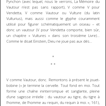
Pynchon (avec lequel, nous le verrons,
La Mémoire
du
Vautour
n’est pas sans rapport), V comme
V pour
Vendetta
, V comme Vautour ou Vulture (du latin
Vulturius
), mais aussi comme le glyphe couramment
utilisé pour figurer schématiquement un oiseau – et
donc un vautour (V
pour Vendetta
comporte, bien sûr,
un chapitre « Vultures » dans son troisième Livre)…
Comme le disait Einstein, Dieu ne joue pas aux dés…
*
* *
V comme Vautour, donc. Remontons à présent le jouet-
bobine (
« Je termine la cervelle. Tout fond en moi. Tout
forme une chaîne ininterrompue et sanglante, pleine
d’une sagesse irréelle : du vautour au tigre, du tigre à
l’homme, de l’homme au requin, du requin à moi. »,
161),