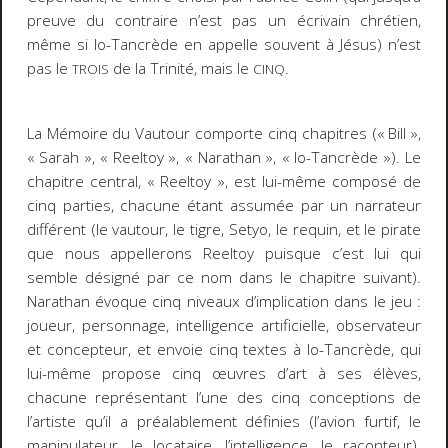
preuve du contraire n’est pas un écrivain chrétien,
même si Io-Tancrède en appelle souvent à Jésus) n’est
pas le
de la Trinité, mais le
.
TROIS
CINQ
La Mémoire
du Vautour
comporte cinq chapitres (« Bill »,
« Sarah », « Reeltoy », « Narathan », « Io-Tancrède »). Le
chapitre central, « Reeltoy », est lui-même composé de
cinq parties, chacune étant assumée par un narrateur
différent (le vautour, le tigre, Setyo, le requin, et le pirate
que nous appellerons Reeltoy puisque c’est lui qui
semble désigné par ce nom dans le chapitre suivant).
Narathan évoque cinq niveaux d’implication dans le jeu :
joueur, personnage, intelligence artificielle, observateur
et concepteur, et envoie cinq textes à Io-Tancrède, qui
lui-même propose cinq œuvres d’art à ses élèves,
chacune représentant l’une des cinq conceptions de
l’artiste qu’il a préalablement définies (l’avion furtif, le
manipulateur, le locataire, l’intelligence, le raconteur).