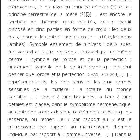
hiérogamies, le mariage du principe céleste (3) et du
principe terrestre de la mère (2)
. Il est encore le
[3]
symbole de l’homme (bras écartés, celui-ci paraît
disposé en cinq parties en forme de croix : les deux
bras, le buste, le centre – abri du cœur – la tête, les deux
jambes). Symbole également de l’univers : deux axes,
l’un vertical et l’autre horizontal, passant par un même
centre ; symbole de l’ordre et de la perfection ;
finalement, symbole de la volonté divine qui ne peut
désirer que l’ordre et la perfection (
). […] Il
CHAS, 243-244
représente aussi les cinq sens et les cinq formes
sensibles de la matière : la totalité du monde
sensible. […] L’étoile à cinq branches, la fleur à cinq
pétales est placée, dans le symbolisme herméneutique,
au centre de la croix des quatre éléments : c’est la
quint-
essence
, ou l’éther. Le 5 par rapport au 6 est le
microcosme par rapport au macrocosme, l’homme
individuel par rapport à l’Homme universel. […] Dans la