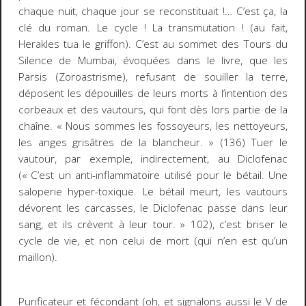
chaque nuit, chaque jour se reconstituait !… C’est ça, la
clé du roman. Le cycle ! La transmutation ! (au fait,
Herakles tua le griffon). C’est au sommet des Tours du
Silence de Mumbai, évoquées dans le livre, que les
Parsis (Zoroastrisme), refusant de souiller la terre,
déposent les dépouilles de leurs morts à l’intention des
corbeaux et des vautours, qui font dès lors partie de la
chaîne.
« Nous sommes les fossoyeurs, les nettoyeurs,
les anges grisâtres de la blancheur. »
(136) Tuer le
vautour, par exemple, indirectement, au Diclofenac
(
« C’est un anti-inflammatoire utilisé pour le bétail. Une
saloperie hyper-toxique. Le bétail meurt, les vautours
dévorent les carcasses, le Diclofenac passe dans leur
sang, et ils crèvent à leur tour. »
102), c’est briser le
cycle de vie, et non celui de mort (qui n’en est qu’un
maillon).
Purificateur et fécondant (oh, et signalons aussi le V de