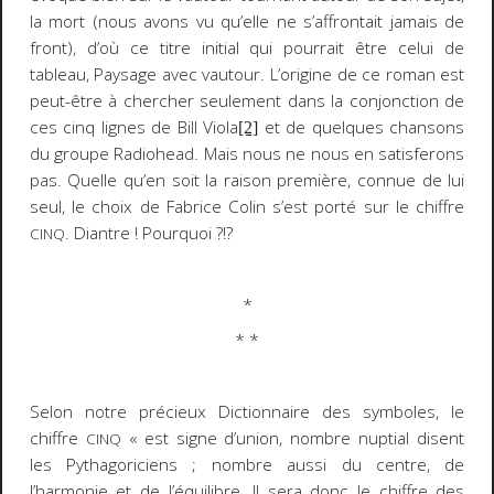
la mort (nous avons vu qu’elle ne s’affrontait jamais de
front), d’où ce titre initial qui pourrait être celui de
tableau,
Paysage avec vautour
. L’origine de ce roman est
peut-être à chercher seulement dans la conjonction de
ces cinq lignes de Bill Viola
et de quelques chansons
[2]
du groupe Radiohead. Mais nous ne nous en satisferons
pas. Quelle qu’en soit la raison première, connue de lui
seul, le choix de Fabrice Colin s’est porté sur le chiffre
. Diantre ! Pourquoi ?!?
CINQ
*
* *
Selon notre précieux
Dictionnaire des symboles
, le
chiffre
« est signe d’union, nombre
nuptial
disent
CINQ
les Pythagoriciens ; nombre aussi du centre, de
l’harmonie et de l’équilibre. Il sera donc le chiffre des