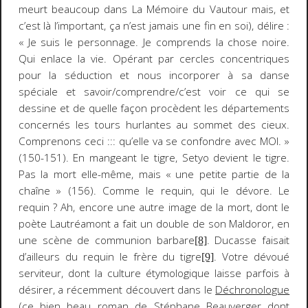
meurt beaucoup dans
La Mémoire
du Vautour
mais, et
c’est là l’important, ça n’est jamais une fin en soi), délire :
« Je suis le personnage. Je comprends la chose noire.
Qui enlace la vie. Opérant par cercles concentriques
pour la séduction et nous incorporer à sa danse
spéciale et savoir/comprendre/c’est voir ce qui se
dessine et de quelle façon procèdent les départements
concernés les tours hurlantes au sommet des cieux.
Comprenons ceci ::: qu’elle va se confondre avec MOI. »
(150-151). En mangeant le tigre, Setyo
devient
le tigre.
Pas la mort elle-même, mais
« une petite partie de la
chaîne »
(156). Comme le requin, qui le dévore. Le
requin ? Ah, encore une autre image de la mort, dont le
poète Lautréamont a fait un double de son Maldoror, en
une scène de communion barbare
. Ducasse faisait
[8]
d’ailleurs du requin le frère du tigre
. Votre dévoué
[9]
serviteur, dont la culture étymologique laisse parfois à
désirer, a récemment découvert dans le
Déchronologue
(ce bien beau roman de Stéphane Beauverger dont