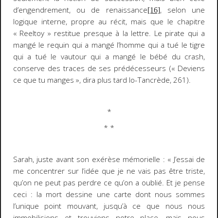
d’
engendrement
, ou de
renaissance
, selon une
[16]
logique interne, propre au récit, mais que le chapitre
« Reeltoy » restitue presque à la lettre. Le pirate qui a
mangé le requin qui a mangé l’homme qui a tué le tigre
qui a tué le vautour qui a mangé le bébé du crash,
conserve des traces de ses prédécesseurs (
« Deviens
ce que tu manges »
, dira plus tard Io-Tancrède, 261).
*
* *
Sarah, juste avant son exérèse mémorielle :
« J’essai de
me concentrer sur l’idée que je ne vais pas être triste,
qu’on ne peut pas perdre ce qu’on a oublié. Et je pense
ceci : la mort dessine une carte dont nous sommes
l’unique point mouvant, jusqu’à ce que nous nous
immobilisions et trouvions notre place, mais nous