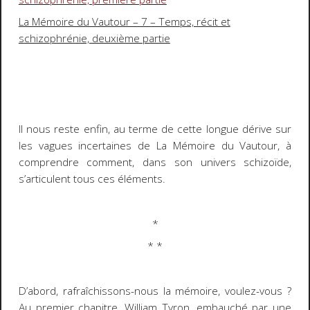
La Mémoire du Vautour – 7 – Temps, récit et
schizophrénie, deuxième partie
Il nous reste enfin, au terme de cette longue dérive sur
les vagues incertaines de
La Mémoire
du Vautour
, à
comprendre comment, dans son univers schizoïde,
s’articulent tous ces éléments.
*
* *
D’abord, rafraîchissons-nous la mémoire, voulez-vous ?
Au premier chapitre,
William Tyron
, embauché par une