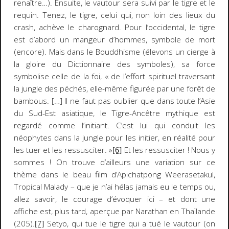
renaître…). Ensuite, le vautour sera suivi par le tigre et le
requin. Tenez, le tigre, celui qui, non loin des lieux du
crash, achève le charognard. Pour l’occidental, le tigre
est d’abord un mangeur d’hommes, symbole de mort
(encore). Mais dans le Bouddhisme (élevons un cierge à
la gloire du
Dictionnaire des symboles
), sa force
symbolise celle de la foi, « de l’effort spirituel traversant
la
jungle des péchés
, elle-même figurée par une forêt de
bambous. […] Il ne faut pas oublier que dans toute l’Asie
du Sud-Est asiatique, le Tigre-Ancêtre mythique est
regardé comme l’
initiant
. C’est lui qui conduit les
néophytes dans la jungle pour les initier, en réalité pour
les
tuer
et les
ressusciter
. »
Et les ressusciter ! Nous y
[6]
sommes ! On trouve d’ailleurs une variation sur ce
thème dans le beau film d’Apichatpong Weerasetakul,
Tropical Malady
– que je n’ai hélas jamais eu le temps ou,
allez savoir, le courage d’évoquer ici – et dont une
affiche est, plus tard, aperçue par Narathan en Thaïlande
(205).
Setyo, qui tue le tigre qui a tué le vautour (on
[7]