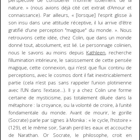
perspective de considérer l’homme isolément de la
nature. » (nous avions déjà cité cet extrait d’
Amour et
connaissance
). Par ailleurs, « [lorsque] l'esprit glisse à
son insu dans une attitude réceptive, il lui arrive d'être
gratifié d'une perception "magique" du monde. ». Nous
retrouvons cette idée, chez Colin, que dans un monde
donné tout, absolument, est lié. Le personnage colinien,
nous le savons au moins depuis
Kathleen
, recherche
l’illumination intérieure, le saisissement de cette pensée
magique, cette connexion, qui n’est que flux continu de
perceptions, avec le cosmos dont il fait inextricablement
partie (cela n’est pas sans rappeler l’union plotinienne
avec l’UN dans l’extase…). Il y a chez Colin une forme
certaine de mysticisme, pas totalement diluée dans la
métaphore : la croyance, ou la volonté de croire, à l’unité
fondamentale du monde. Avant de mourir, le gorille
(Socrate) parle par signes à Monika :
« le cycle, l’histoire »
(129), et le même soir, Sarah perd les eaux et accouche
de Narathan. Or Socrate, le philosophe, croit en