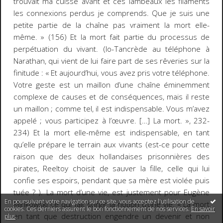
trouvait ma cuisse avant et ces lambeaux les filaments
les connexions perdus je comprends. Que je suis une
petite partie de la chaîne pas vraiment la mort elle-
même. »
(156) Et la mort fait partie du processus de
perpétuation du vivant. (Io-Tancrède au téléphone à
Narathan, qui vient de lui faire part de ses rêveries sur la
finitude :
« Et aujourd’hui, vous avez pris votre téléphone.
Votre geste est un maillon d’une chaîne éminemment
complexe de causes et de conséquences, mais il reste
un maillon ; comme tel, il est indispensable. Vous m’avez
appelé ; vous participez à l’œuvre. […] La mort. »
, 232-
234) Et la mort elle-même est indispensable, en tant
qu’elle prépare le terrain aux vivants (est-ce pour cette
raison que des deux hollandaises prisonnières des
pirates, Reeltoy choisit de sauver la fille, celle qui lui
confie ses espoirs, pendant que sa mère est violée puis
tuée ? ). La mort d’
une
vie, est justement pour Eugène
En poursuivant votre navigation sur ce site, vous acceptez l'utilisation de
Minkowski ce qui fait surgir la notion d’une vie. « La mort
cookies. Ces derniers assurent le bon fonctionnement de nos services.
En savoir
en tant que destruction engendre un devenir et non
plus
.