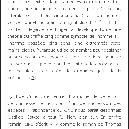
plupart des textes irlandais médiévaux cinquante, lit-on
encore, ou son multiple triple cent-cinquante (tri coicait,
littéralement :
trois cinquantaines
) est un nombre
conventionnel indiquant ou symbolisant l’infini
.
. […]
[4]
Sainte Hildegarde de Bingen a développé toute une
théorie du chiffre cinq comme symbole de l’homme. […]
l’homme possède
cinq sens, cinq extrémités (tête,
mains, pieds). Plutarque utilise ce nombre pour désigner
la succession des espèces
.
Une telle idée peut se
trouver dans la genèse ou il est dit que les poissons et
les volatiles furent crées le cinquième jour de la
création…
»
[5]
Symbole d’union, de centre, d’harmonie, de perfection,
de quintessence (et, pour finir, de succession des
espèces) : l’abondance du
nous paraît désormais
CINQ
justifiée. Est-ce là tout ?... Non, bien sûr. En chiffre
romain,
s’écrit V. V comme le roman de Thomas
CINQ