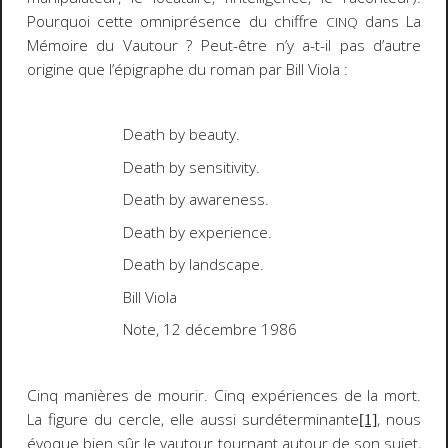
Pourquoi cette omniprésence du chiffre
dans
La
CINQ
Mémoire
du Vautour
? Peut-être n’y a-t-il pas d’autre
origine que l’épigraphe du roman par Bill Viola :
Death by beauty.
Death by sensitivity.
Death by awareness.
Death by experience.
Death by landscape.
Bill Viola
Note
, 12 décembre 1986
Cinq manières de mourir. Cinq expériences de la mort.
La figure du cercle, elle aussi surdéterminante
, nous
[1]
évoque bien sûr le vautour tournant autour de son sujet,