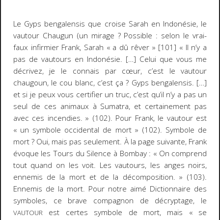
Le
Gyps bengalensis
que croise Sarah en Indonésie, le
vautour Chaugun (un mirage ? Possible : selon le vrai-
faux infirmier Frank, Sarah
« a dû rêver »
[101]
« Il n’y a
pas de vautours en Indonésie. […] Celui que vous me
décrivez, je le connais par cœur, c’est le vautour
chaugoun, le cou blanc, c’est ça ?
Gyps bengalensis
. […]
et si je peux vous certifier un truc, c’est qu’il n’y a pas un
seul de ces animaux à Sumatra, et certainement pas
avec ces incendies. »
(102). Pour Frank, le vautour est
« un symbole occidental de mort »
(102). Symbole de
mort ? Oui, mais pas seulement. À la page suivante, Frank
évoque les Tours du Silence à Bombay :
« On comprend
tout quand on les voit. Les vautours, les anges noirs,
ennemis de la mort et de la décomposition. »
(103).
Ennemis de la mort
. Pour notre aimé
Dictionnaire des
symboles
, ce brave compagnon de décryptage, le
est certes symbole de mort, mais « se
VAUTOUR