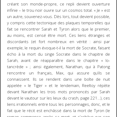
créant son monde-propre, ce repli devient ouverture
infinie – le trou noir ouvre sur un cosmos total. « Je » est
un autre, souvenez-vous. Dès lors, tout devient possible,
y compris cette tectonique des plaques temporelles qui
fait se rencontrer Sarah et Tyron alors que le premier,
au moins, est censé être mort. Ces liens étranges et
discordants (et fort nombreux en vérité : ainsi par
exemple, le requin évoque-t-il la mort de Socrate, faisant
écho à la mort du singe Socrate dans le chapitre de
Sarah, avant de réapparaître dans le chapitre « Io-
tancrède » ; ainsi également, Narathan, qui à Patong
rencontre un français, Max, qui assure qu’ils se
connaissent. Ils se rendent dans une boîte de nuit
appelée « le Tiger » et le lendemain, Reeltoy répète
devant Narathan les trois mots prononcés par Sarah
devant le vautour sur les lieux du crash, page 221…), ces
liens irrationnels entre tous les personnages, donc, et le
fait que le récit est enchâssé dans la mort de Tyron (le
roman commence après sa mort, et s’achève par son