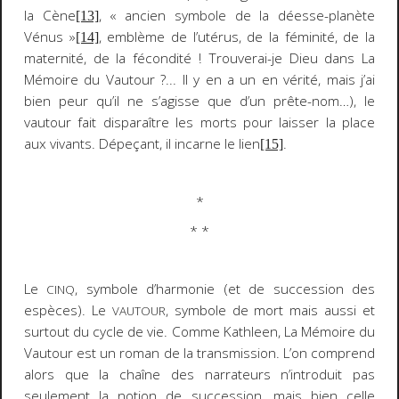
la Cène
, « ancien symbole de la déesse-planète
[13]
Vénus »
, emblème de l’utérus, de la féminité, de la
[14]
maternité, de la fécondité ! Trouverai-je Dieu dans
La
Mémoire
du Vautour
?... Il y en a un en vérité, mais j’ai
bien peur qu’il ne s’agisse que d’un prête-nom…), le
vautour fait disparaître les morts pour laisser la place
aux vivants. Dépeçant, il incarne le lien
.
[15]
*
* *
Le
, symbole d’harmonie (et de succession des
CINQ
espèces). Le
, symbole de mort mais aussi et
VAUTOUR
surtout du cycle de vie. Comme
Kathleen
,
La Mémoire
du
Vautour
est un roman de la transmission. L’on comprend
alors que la chaîne des narrateurs n’introduit pas
seulement la notion de
succession
, mais bien celle