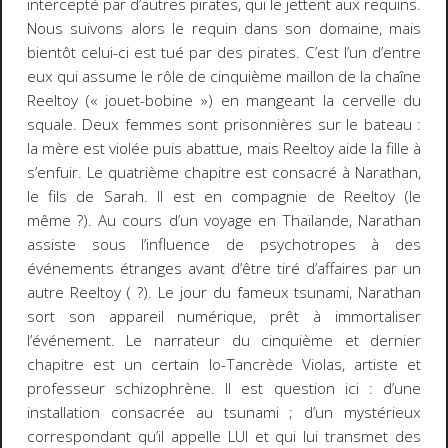
intercepté par d’autres pirates, qui le jettent aux requins.
Nous suivons alors le
requin
dans son domaine, mais
bientôt celui-ci est tué par des pirates. C’est l’un d’entre
eux qui assume le rôle de cinquième maillon de la chaîne
Reeltoy (« jouet-bobine ») en mangeant la cervelle du
squale. Deux femmes sont prisonnières sur le bateau :
la mère est violée puis abattue, mais Reeltoy aide la fille à
s’enfuir. Le quatrième chapitre est consacré à
Narathan
,
le fils de Sarah. Il est en compagnie de Reeltoy (le
même ?). Au cours d’un voyage en Thaïlande, Narathan
assiste sous l’influence de psychotropes à des
événements étranges avant d’être tiré d’affaires par un
autre Reeltoy ( ?). Le jour du fameux tsunami, Narathan
sort son appareil numérique, prêt à immortaliser
l’événement. Le narrateur du cinquième et dernier
chapitre est un certain
Io-Tancrède Violas
, artiste et
professeur schizophrène. Il est question ici : d’une
installation consacrée au tsunami ; d’un mystérieux
correspondant qu’il appelle LUI et qui lui transmet des