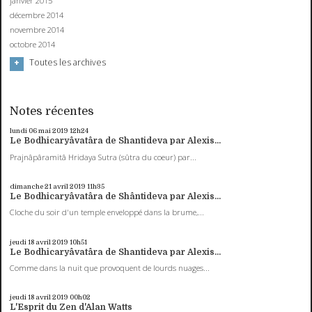
janvier 2015
décembre 2014
novembre 2014
octobre 2014
Toutes les archives
Notes récentes
lundi 06
mai 2019
12h24
Le Bodhicaryâvatâra de Shantideva par Alexis...
Prajnâpâramitâ Hridaya Sutra (sûtra du coeur) par...
dimanche 21
avril 2019
11h35
Le Bodhicaryâvatâra de Shântideva par Alexis...
Cloche du soir d'un temple enveloppé dans la brume,...
jeudi 18
avril 2019
10h51
Le Bodhicaryâvatâra de Shantideva par Alexis...
Comme dans la nuit que provoquent de lourds nuages...
jeudi 18
avril 2019
00h02
L'Esprit du Zen d'Alan Watts