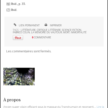
[6]
Ibid., p. 35.
[7]
Ibid.
LIEN PERMANENT
IMPRIMER
TAGS :
LITTÉRATURE
,
CRITIQUE LITTÉRAIRE
,
SCIENCE-FICTION
,
FABRICE COLIN
,
LA MÉMOIRE DU VAUTOUR
,
MORT
,
IMMORTALITÉ
0
COMMENTAIRE
Les commentaires sont fermés.
À propos
Ancien super-vilain officiant sous le masque du Transhumain et reconverti...
Lire la