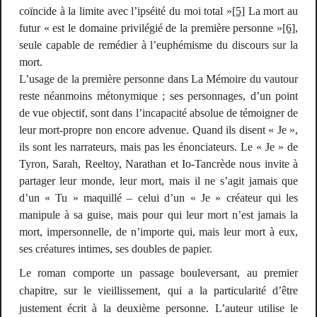
coïncide à la limite avec l’ipséité du moi total »
[5]
La mort au
futur « est le domaine privilégié de la première personne »
[6]
,
seule capable de remédier à l’euphémisme du discours sur la
mort.
L’usage de la première personne dans
La Mémoire
du vautour
reste néanmoins métonymique ; ses personnages, d’un point
de vue objectif, sont dans l’incapacité absolue de témoigner de
leur mort-propre non encore advenue. Quand ils disent « Je »,
ils sont les narrateurs, mais pas les énonciateurs. Le « Je » de
Tyron, Sarah, Reeltoy, Narathan et Io-Tancrède nous invite à
partager leur monde, leur mort, mais il ne s’agit jamais que
d’un « Tu » maquillé – celui d’un « Je » créateur qui les
manipule à sa guise, mais pour qui leur mort n’est jamais la
mort, impersonnelle, de n’importe qui, mais leur mort à eux,
ses créatures intimes, ses doubles de papier.
Le roman
comporte un passage bouleversant, au premier
chapitre, sur le vieillissement, qui a la particularité d’être
justement écrit à la deuxième personne. L’auteur utilise le