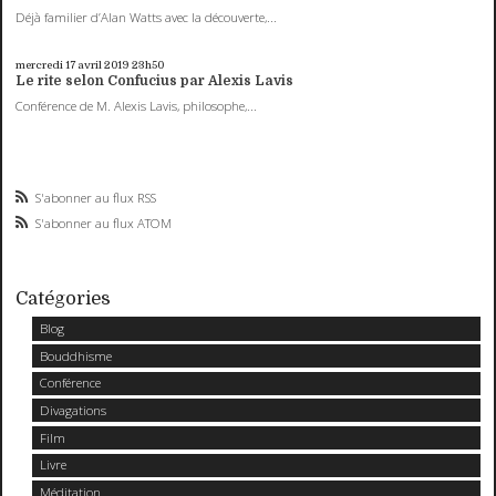
Déjà familier d’Alan Watts avec la découverte,...
mercredi 17
avril 2019
23h50
Le rite selon Confucius par Alexis Lavis
Conférence de M. Alexis Lavis, philosophe,...
S'abonner au flux RSS
S'abonner au flux ATOM
Catégories
Blog
Bouddhisme
Conférence
Divagations
Film
Livre
Méditation