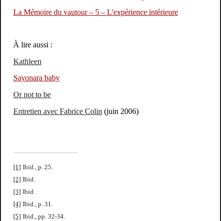
La Mémoire du vautour – 5 – L'expérience intérieure
À lire aussi :
Kathleen
Sayonara baby
Or not to be
Entretien avec Fabrice Colin
(juin 2006)
[1]
Ibid., p. 25.
[2]
Ibid.
[3]
Ibid.
[4]
Ibid., p. 31.
[5]
Ibid., pp. 32-34.