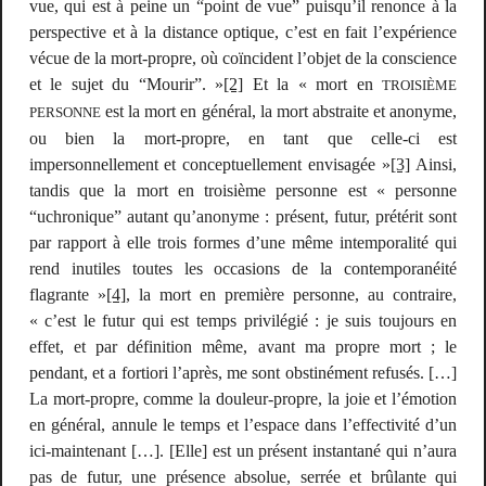
vue, qui est à peine un “point de vue” puisqu’il renonce à la
perspective et à la distance optique, c’est en fait l’expérience
vécue de la mort-propre, où coïncident l’objet de la conscience
et le sujet du “Mourir”. »
[2]
Et la « mort en
TROISIÈME
est la mort en général, la mort abstraite et anonyme,
PERSONNE
ou bien la mort-propre, en tant que celle-ci est
impersonnellement et conceptuellement envisagée »
[3]
Ainsi,
tandis que la mort en troisième personne est « personne
“uchronique” autant qu’anonyme : présent, futur, prétérit sont
par rapport à elle trois formes d’une même intemporalité qui
rend inutiles toutes les occasions de la contemporanéité
flagrante »
[4]
, la mort en première personne, au contraire,
« c’est le futur qui est temps privilégié : je suis toujours en
effet, et par définition même,
avant
ma propre mort ; le
pendant
, et a fortiori l’
après
, me sont obstinément refusés. […]
La mort-propre, comme la douleur-propre, la joie et l’émotion
en général, annule le temps et l’espace dans l’effectivité d’un
ici-maintenant […]. [Elle] est un présent instantané qui n’aura
pas de futur, une présence absolue, serrée et brûlante qui