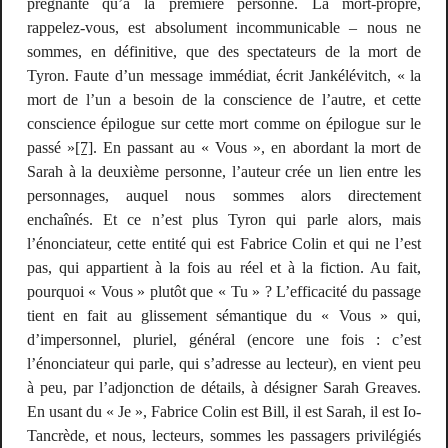
prégnante qu’à la première personne. La mort-propre,
rappelez-vous, est absolument incommunicable – nous ne
sommes, en définitive, que des spectateurs de la mort de
Tyron. Faute d’un message immédiat, écrit Jankélévitch, « la
mort de l’un a besoin de la conscience de l’autre, et cette
conscience épilogue sur cette mort comme on épilogue sur le
passé »
[7]
. En passant au « Vous », en abordant la mort de
Sarah à la deuxième personne, l’auteur crée un lien entre les
personnages, auquel nous sommes alors directement
enchaînés. Et ce n’est plus Tyron qui parle alors, mais
l’énonciateur, cette entité qui est Fabrice Colin et qui ne l’est
pas, qui appartient à la fois au réel et à la fiction. Au fait,
pourquoi « Vous » plutôt que « Tu » ? L’efficacité du passage
tient en fait au glissement sémantique du « Vous » qui,
d’impersonnel, pluriel, général (encore une fois : c’est
l’énonciateur qui parle, qui s’adresse au lecteur), en vient peu
à peu, par l’adjonction de détails, à désigner Sarah Greaves.
En usant du « Je », Fabrice Colin
est
Bill, il
est
Sarah, il
est
Io-
Tancrède, et nous, lecteurs, sommes les passagers privilégiés