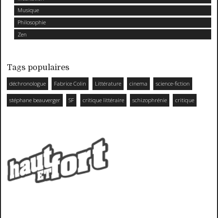
Musique
Philosophie
Zen
Tags populaires
déchronologue
Fabrice Colin
Littérature
cinema
science-fiction
stéphane beauverger
SF
critique littéraire
schizophrénie
critique