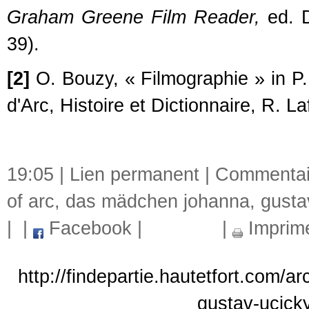
Graham Greene Film Reader,
ed. 
39).
[2]
O. Bouzy,
« Filmographie
» in P
d'Arc, Histoire et Dictionnaire, R. La
19:05 |
Lien permanent
|
Commentair
of arc
,
das mädchen johanna
,
gusta
|
|
Facebook
|
|
Imprim
http://findepartie.hautetfort.com/a
gustav-ucick