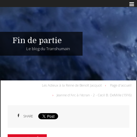
Fin de partie
Le blog du Transhumain
Les Adieux à la Reine de Benoît Jacquot
Page d'accueil
Jeanne d'Arc à l'écran - 2 - Cecil B. DeMille (1916)
SHARE