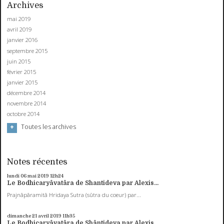
Archives
mai 2019
avril 2019
janvier 2016
septembre 2015
juin 2015
février 2015
janvier 2015
décembre 2014
novembre 2014
octobre 2014
Toutes les archives
Notes récentes
lundi 06
mai 2019
12h24
Le Bodhicaryâvatâra de Shantideva par Alexis...
Prajnâpâramitâ Hridaya Sutra (sûtra du coeur) par...
dimanche 21
avril 2019
11h35
Le Bodhicaryâvatâra de Shântideva par Alexis...