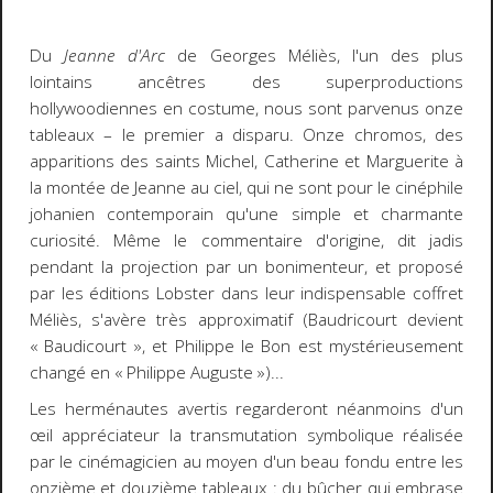
Du
Jeanne d'Arc
de Georges Méliès, l'un des plus
lointains ancêtres des superproductions
hollywoodiennes en costume, nous sont parvenus onze
tableaux – le premier a disparu. Onze chromos, des
apparitions des saints Michel, Catherine et Marguerite à
la montée de Jeanne au ciel, qui ne sont pour le cinéphile
johanien contemporain qu'une simple et charmante
curiosité. Même le commentaire d'origine, dit jadis
pendant la projection par un bonimenteur, et proposé
par les éditions Lobster dans leur indispensable coffret
Méliès, s'avère très approximatif (Baudricourt devient
« Baudicourt », et Philippe le Bon est mystérieusement
changé en « Philippe Auguste »)...
Les herménautes avertis regarderont néanmoins d'un
œil appréciateur la transmutation symbolique réalisée
par le cinémagicien au moyen d'un beau fondu entre les
onzième et douzième tableaux : du bûcher qui embrase