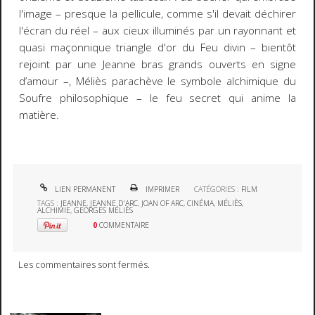
l'image – presque la pellicule, comme s'il devait déchirer
l'écran du réel – aux cieux illuminés par un rayonnant et
quasi maçonnique triangle d'or du Feu divin – bientôt
rejoint par une Jeanne bras grands ouverts en signe
d’amour –, Méliès parachève le symbole alchimique du
Soufre philosophique – le feu secret qui anime la
matière.
LIEN PERMANENT
IMPRIMER
CATÉGORIES :
FILM
TAGS :
JEANNE
,
JEANNE D'ARC
,
JOAN OF ARC
,
CINÉMA
,
MÉLIÈS
,
ALCHIMIE
,
GEORGES MÉLIÈS
0
COMMENTAIRE
Les commentaires sont fermés.