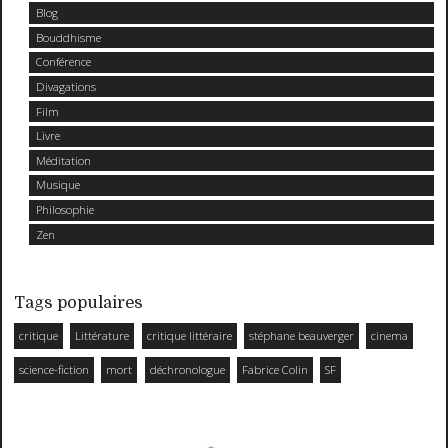
Blog
Bouddhisme
Conférence
Divagations
Film
Livre
Méditation
Musique
Philosophie
Zen
Tags populaires
critique
Littérature
critique littéraire
stéphane beauverger
cinema
science-fiction
mort
déchronologue
Fabrice Colin
SF