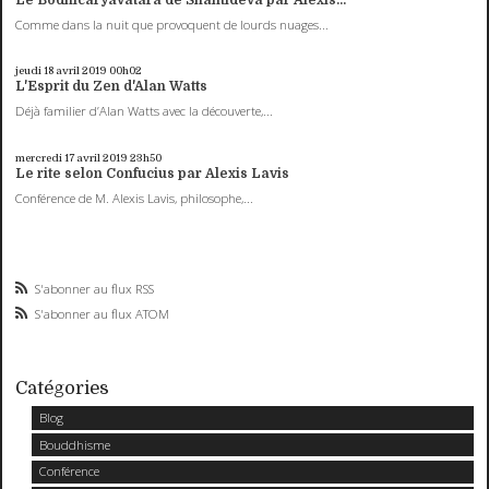
Comme dans la nuit que provoquent de lourds nuages...
jeudi 18
avril 2019
00h02
L'Esprit du Zen d'Alan Watts
Déjà familier d’Alan Watts avec la découverte,...
mercredi 17
avril 2019
23h50
Le rite selon Confucius par Alexis Lavis
Conférence de M. Alexis Lavis, philosophe,...
S'abonner au flux RSS
S'abonner au flux ATOM
Catégories
Blog
Bouddhisme
Conférence