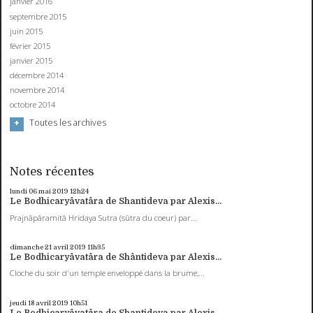
janvier 2016
septembre 2015
juin 2015
février 2015
janvier 2015
décembre 2014
novembre 2014
octobre 2014
Toutes les archives
Notes récentes
lundi 06
mai 2019
12h24
Le Bodhicaryâvatâra de Shantideva par Alexis...
Prajnâpâramitâ Hridaya Sutra (sûtra du coeur) par...
dimanche 21
avril 2019
11h35
Le Bodhicaryâvatâra de Shântideva par Alexis...
Cloche du soir d'un temple enveloppé dans la brume,...
jeudi 18
avril 2019
10h51
Le Bodhicaryâvatâra de Shantideva par Alexis...