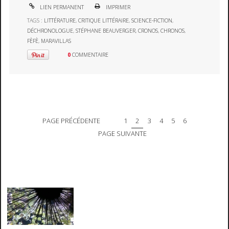
LIEN PERMANENT
IMPRIMER
TAGS :
LITTÉRATURE
,
CRITIQUE LITTÉRAIRE
,
SCIENCE-FICTION
,
DÉCHRONOLOGUE
,
STÉPHANE BEAUVERGER
,
CRONOS
,
CHRONOS
,
FÈFÈ
,
MARAVILLAS
0
COMMENTAIRE
PAGE PRÉCÉDENTE
1
2
3
4
5
6
PAGE SUIVANTE