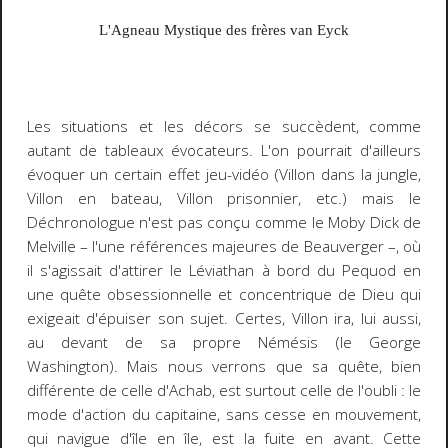
L'Agneau Mystique des frères van Eyck
Les situations et les décors se succèdent, comme
autant de tableaux évocateurs. L'on pourrait d'ailleurs
évoquer un certain effet jeu-vidéo (Villon dans la jungle,
Villon en bateau, Villon prisonnier, etc.) mais le
Déchronologue
n'est pas conçu comme le
Moby Dick
de
Melville
–
l'une références majeures de Beauverger
–
, où
il s'agissait d'attirer le Léviathan à bord du
Pequod
en
une quête obsessionnelle et concentrique de Dieu qui
exigeait d'épuiser son sujet. Certes, Villon ira, lui aussi,
au devant de sa propre
Némésis
(le George
Washington). Mais nous verrons que sa quête, bien
différente de celle d'Achab, est surtout celle de l'oubli : le
mode d'action du capitaine, sans cesse en mouvement,
qui navigue d'île en île, est la fuite en avant. Cette