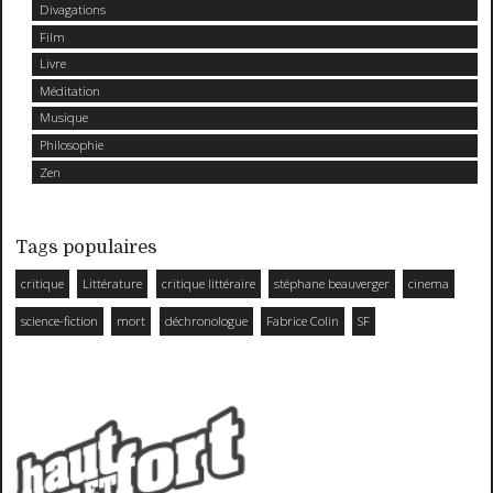
Divagations
Film
Livre
Méditation
Musique
Philosophie
Zen
Tags populaires
critique
Littérature
critique littéraire
stéphane beauverger
cinema
science-fiction
mort
déchronologue
Fabrice Colin
SF