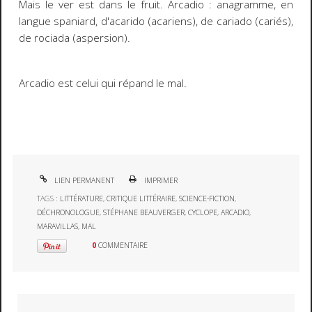
Mais le ver est dans le fruit. Arcadio : anagramme, en
langue
spaniard
, d'
acarido
(acariens), de
cariado
(cariés),
de
rociada
(aspersion).
Arcadio est celui qui répand le mal.
LIEN PERMANENT
IMPRIMER
TAGS :
LITTÉRATURE
,
CRITIQUE LITTÉRAIRE
,
SCIENCE-FICTION
,
DÉCHRONOLOGUE
,
STÉPHANE BEAUVERGER
,
CYCLOPE
,
ARCADIO
,
MARAVILLAS
,
MAL
0
COMMENTAIRE