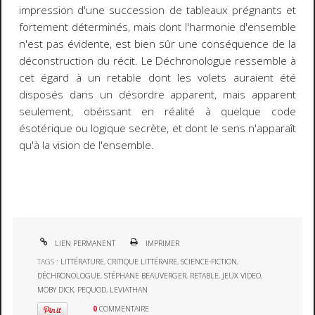
impression d'une succession de tableaux prégnants et
fortement déterminés, mais dont l'harmonie d'ensemble
n'est pas évidente, est bien sûr une conséquence de la
déconstruction du récit. Le
Déchronologue
ressemble à
cet égard à un retable dont les volets auraient été
disposés dans un désordre apparent, mais apparent
seulement, obéissant en réalité à quelque code
ésotérique ou logique secrète, et dont le sens n'apparaît
qu'à la vision de l'ensemble.
LIEN PERMANENT
IMPRIMER
TAGS :
LITTÉRATURE
,
CRITIQUE LITTÉRAIRE
,
SCIENCE-FICTION
,
DÉCHRONOLOGUE
,
STÉPHANE BEAUVERGER
,
RETABLE
,
JEUX VIDEO
,
MOBY DICK
,
PEQUOD
,
LEVIATHAN
0
COMMENTAIRE