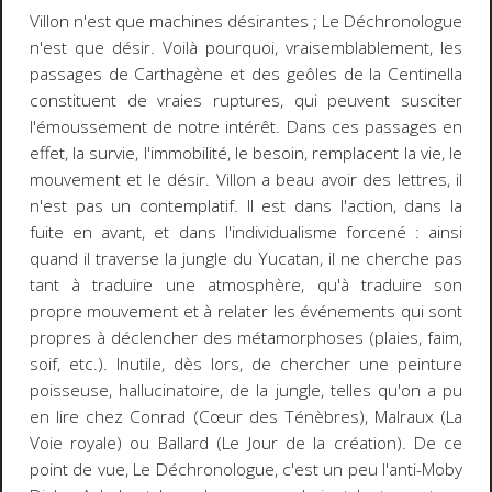
Villon n'est que machines désirantes ;
Le Déchronologue
n'est que désir. Voilà pourquoi, vraisemblablement, les
passages de Carthagène et des geôles de la
Centinella
constituent de vraies ruptures, qui peuvent susciter
l'émoussement de notre intérêt. Dans ces passages en
effet, la survie, l'immobilité, le
besoin
, remplacent la vie, le
mouvement et le désir. Villon a beau avoir des lettres, il
n'est pas un contemplatif. Il est dans l'action, dans la
fuite en avant, et dans l'individualisme forcené : ainsi
quand il traverse la jungle du Yucatan, il ne cherche pas
tant à traduire une atmosphère, qu'à traduire son
propre mouvement et à relater les événements qui sont
propres à déclencher des métamorphoses (plaies, faim,
soif, etc.). Inutile, dès lors, de chercher une peinture
poisseuse, hallucinatoire, de la jungle, telles qu'on a pu
en lire chez Conrad (
Cœur des Ténèbres
), Malraux (
La
Voie royale
) ou Ballard (
Le Jour de la création
). De ce
point de vue,
Le
Déchronologue
, c'est un peu l'anti-
Moby