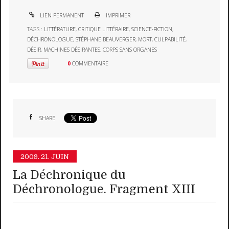
LIEN PERMANENT
IMPRIMER
TAGS :
LITTÉRATURE
,
CRITIQUE LITTÉRAIRE
,
SCIENCE-FICTION
,
DÉCHRONOLOGUE
,
STÉPHANE BEAUVERGER
,
MORT
,
CULPABILITÉ
,
DÉSIR
,
MACHINES DÉSIRANTES
,
CORPS SANS ORGANES
0
COMMENTAIRE
SHARE
2009.
21. JUIN
La Déchronique du
Déchronologue. Fragment XIII