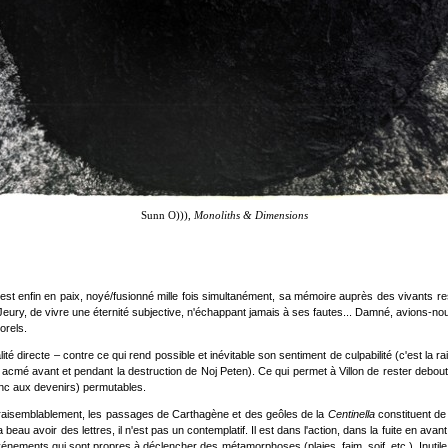
Sunn O))),
Monoliths & Dimensions
s'il est enfin en paix, noyé/fusionné mille fois simultanément, sa mémoire auprès des vivants
el Jeury, de vivre une éternité subjective, n'échappant jamais à ses fautes... Damné, avions
orels.
lité directe
–
contre ce qui rend possible et inévitable son sentiment de culpabilité (c'est la rai
n acmé avant et pendant la destruction de Noj Peten). Ce qui permet à Villon de rester debout, t
donc aux devenirs) permutables.
 vraisemblablement, les passages de Carthagène et des geôles de la
Centinella
constituent de
a beau avoir des lettres, il n'est pas un contemplatif. Il est dans l'action, dans la fuite en avan
nements qui sont propres à déclencher des métamorphoses (plaies, faim, soif, etc.). Inutile, d