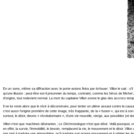
En un sens, même sa diffraction avec le porte-avions finira par échouer. Villon le sait : 
qu'une illusion : peut-être est-il prisonnier du temps, contraint, comme les héros de Mich
d'origine, tout redevient normal. La mort du capitaine Villon sonne le glas des accrocs temp
Il ne lui reste alors que le récit à déconstruire, pour tenter un ultime assaut contre la causa
c'est aussi l'origine première de cette image, très frappante, de la « fusion », qui est à so
surtout, le désir, disons « révolutionnaire », d'une vie nouvelle, vierge, aux possibles (et 
Villon n'est que machines désirantes ;
Le Déchronologue
n'est que désir. Voilà pourquoi,
en effet, la survie, l'immobilité, le
besoin
, remplacent la vie, le mouvement et le désir. Villon 
pas tant à traduire une atmosphère, qu'à traduire son propre mouvement et à relater les évé