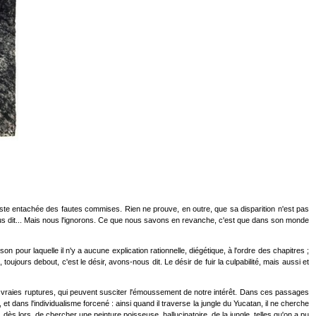
 reste entachée des fautes commises. Rien ne prouve, en outre, que sa disparition n'est pas
-nous dit... Mais nous l'ignorons. Ce que nous savons en revanche, c'est que dans son monde
son pour laquelle il n'y a aucune explication rationnelle, diégétique, à l'ordre des chapitres ;
oujours debout, c'est le désir, avons-nous dit. Le désir de fuir la culpabilité, mais aussi et
 vraies ruptures, qui peuvent susciter l'émoussement de notre intérêt. Dans ces passages
t, et dans l'individualisme forcené : ainsi quand il traverse la jungle du Yucatan, il ne cherche
ès lors, de chercher une peinture poisseuse, hallucinatoire, de la jungle, telles qu'on a pu