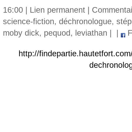
16:00 |
Lien permanent
|
Commentair
science-fiction
,
déchronologue
,
sté
moby dick
,
pequod
,
leviathan
|
|
F
http://findepartie.hautetfort.co
dechronolog