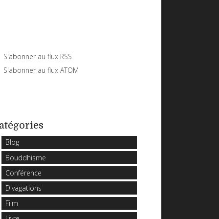
S'abonner au flux RSS
S'abonner au flux ATOM
atégories
Blog
Bouddhisme
Conférence
Divagations
Film
Livre