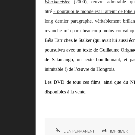
Werckmeister
(2000), œuvre admirable qu
titré
« pourquoi le monde est-il atteint de folie 
long dernier paragraphe, véritablement brillan
revanche m’a paru beaucoup moins convainquan
Béla Tarr chez le Stalker (qui avait lui aussi éc
poursuivra avec un texte de Guillaume Origna
de
Satantango
, un texte bouillonnant, et pa
inimitable !) de l’œuvre du Hongrois.
Les DVD de tous ces films, ainsi que du
Ni
disponibles à la vente.
LIEN PERMANENT
IMPRIMER