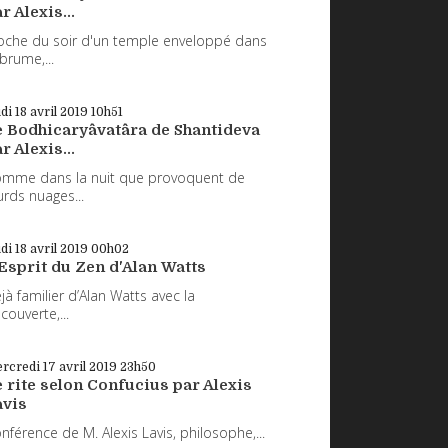
r Alexis...
oche du soir d'un temple enveloppé dans
 brume,...
udi 18
avril 2019
10h51
e Bodhicaryâvatâra de Shantideva
r Alexis...
mme dans la nuit que provoquent de
urds nuages...
udi 18
avril 2019
00h02
Esprit du Zen d'Alan Watts
jà familier d’Alan Watts avec la
couverte,...
rcredi 17
avril 2019
23h50
 rite selon Confucius par Alexis
avis
nférence de M. Alexis Lavis, philosophe,...