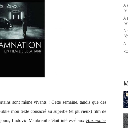
Al
l'é
Al
l'é
Al
l'é
Al
Ro
M
ertains sont même vivants ! Cette semaine, tandis que des
r publie mon texte consacré au superbe (et pluvieux) film de
 jours, Ludovic Maubreuil s’était intéressé aux
Harmonies