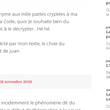
pa
Cl
nyme aux mille pattes cryptées à ma
la
a Code, quoi. Je souhaite bien du
 à le décrypter... Hé hé.
je
L
pa
icté par mon texte, le choix du
Co
lo
 de Juan.
je
L'
Dé
dé
18
novembre 2006
me
Le
L
es incidemment le phénomène dit du
Co