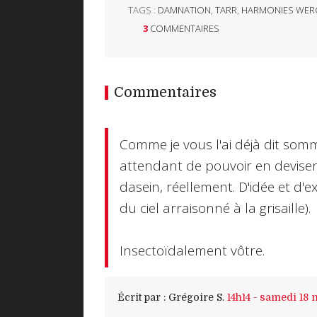
TAGS :
DAMNATION
,
TARR
,
HARMONIES WER
3
COMMENTAIRES
Commentaires
Comme je vous l'ai déjà dit so
attendant de pouvoir en deviser 
dasein, réellement. D'idée et d'
du ciel arraisonné à la grisaille).
Insectoïdalement vôtre.
Écrit par :
Grégoire S.
14h14
-
samedi 18