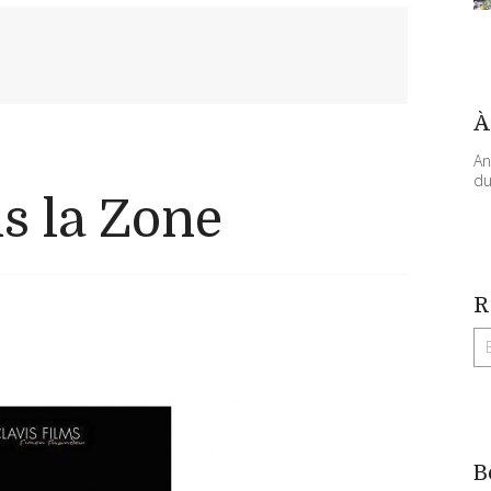
À
An
du
s la Zone
R
B