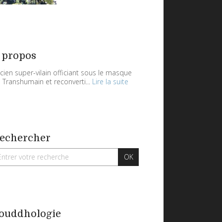
 propos
cien super-vilain officiant sous le masque
 Transhumain et reconverti...
Lire la suite
echercher
ouddhologie