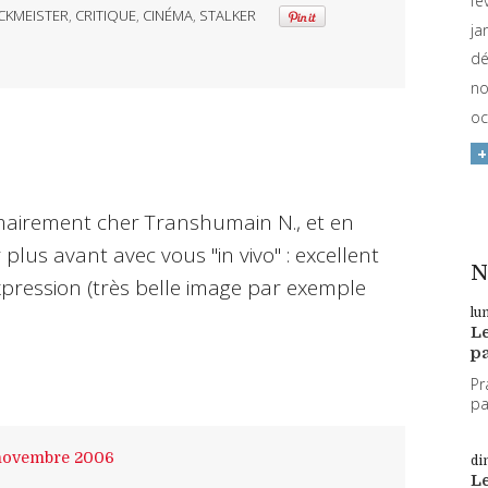
fé
CKMEISTER
,
CRITIQUE
,
CINÉMA
,
STALKER
ja
dé
no
oc
mmairement cher Transhumain N., et en
plus avant avec vous "in vivo" : excellent
N
expression (très belle image par exemple
lu
L
pa
Pr
par
novembre 2006
di
L