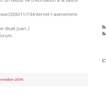
sujet un début de théorisation à la sauce
chive/2006/11/19/internet-l-avenement-
disait Juan...)
orum...
C
ovembre 2006