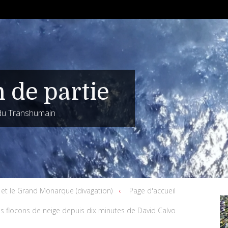
n de partie
 du Transhumain
 et le Grand Monarque (divagation)
Page d'accueil
s flocons de neige depuis dix minutes de David Calvo