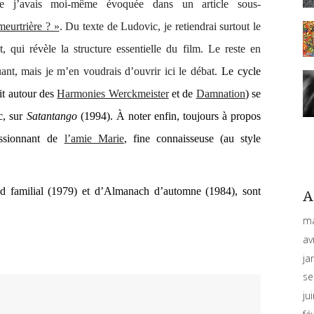
e j’avais moi-même évoquée dans un article sous-
meurtrière ? »
. Du texte de Ludovic, je retiendrai surtout le
t, qui révèle la structure essentielle du film. Le reste en
t, mais je m’en voudrais d’ouvrir ici le débat.
Le cycle
rit autour des
Harmonies Werckmeister
et de
Damnation
) se
c, sur
Satantango
(1994). À noter enfin, toujours à propos
ssionnant de
l’amie Marie
, fine connaisseuse (au style
d familial
(1979) et d’
Almanach d’automne
(1984), sont
A
ma
av
ja
se
ju