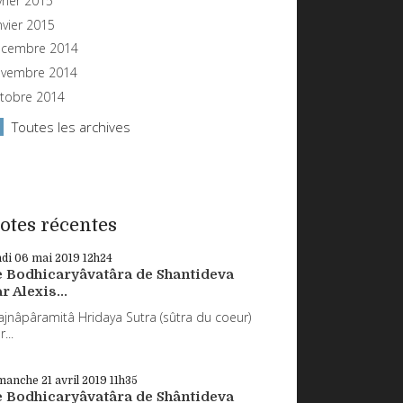
vrier 2015
nvier 2015
cembre 2014
vembre 2014
tobre 2014
Toutes les archives
otes récentes
ndi 06
mai 2019
12h24
e Bodhicaryâvatâra de Shantideva
r Alexis...
ajnâpâramitâ Hridaya Sutra (sûtra du coeur)
...
manche 21
avril 2019
11h35
e Bodhicaryâvatâra de Shântideva