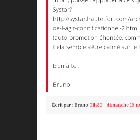
"troll", puis-je t'apporter à ce 
Systar?
http://systar.hautetfort.com/ar
de-l-agir-connificationnel-2.html
(auto-promotion éhontée, comme 
Cela semble s'être calmé sur le f
Bien à toi,
Bruno
Écrit par :
Bruno
01h30
-
dimanche 19
n