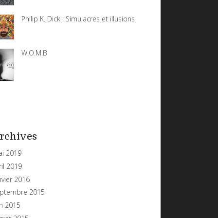
Philip K. Dick : Simulacres et illusions
W.O.M.B
rchives
i 2019
ril 2019
nvier 2016
ptembre 2015
in 2015