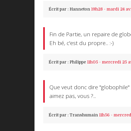
Écrit par :
Hanneton
19h28
-
mardi 24
av
Fin de Partie, un repaire de glob
Eh bé, c'est du propre... :-)
Écrit par :
Philippe
11h05
-
mercredi 25
a
Que veut donc dire "globophile"
aimez pas, vous ?...
Écrit par :
Transhumain
11h56
-
mercred