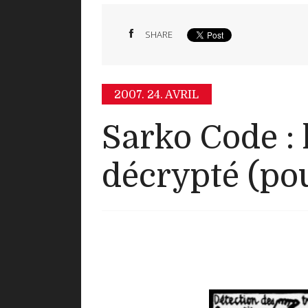
SHARE
2007.
24. AVRIL
Sarko Code : 
décrypté (pou