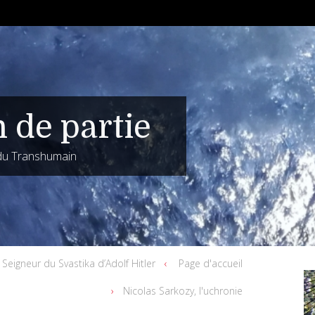
n de partie
 du Transhumain
Seigneur du Svastika d’Adolf Hitler
Page d'accueil
Nicolas Sarkozy, l'uchronie