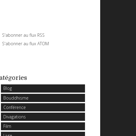
S'abonner au flux RSS
S'abonner au flux ATOM
atégories
Blog
Bouddhisme
Conférence
Divagations
Film
Livre