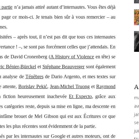
 partie
n’a jamais attiré autant d’internautes. Vous êtes déjà
page ce mois-ci. Je tenais bien sûr à vous remercier – au
nes.
itées – après tout, il n’est pas dit que tous ces internautes
rtance ! –, se sont pas forcément celles que j’attendais. En
lms de David Cronenberg (
A History of Violence
en tête) se
ric Bénier-Bürckel
et
Stéphane Beauverger
sont également
on analyse de
Ténèbres
de Dario Argento, et mes textes sur
A
e attente,
Borislav Pekić
,
Jean-Michel Truong
et
Raymond
a fiction heureusement inachevée
Et Expecto
, grâce aux
ma
av
es catégories reste, depuis sa mise en ligne, ma descente en
ja
’infâme brouet de Mel Gibson qui est aux Écritures ce que
se
tes les plus récentes sont évidemment de la partie.
ju
sés par les internautes sur Google et autres moteurs, ont de