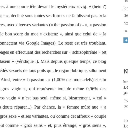
fé
r, à une courte tête devant le mystérieux « vig- » (hein ?)
ja
dé
ger », décliné sous toutes ses formes ne faiblissent pas. « la
no
rès, avec diverses variantes (« the passion of c- », « passion
oc
, le bon score du mot « existenz », ainsi que celui de « la
connectent via Google Images). Le reste est très troublant.
pages en effectuant des recherches sur « schizophrénie » (et
 dasein » (véridique !). Mais depuis quelque temps, ce blog
dés sexuels de tous poils qui, le regard lubrique, sillonnent
N
. Ainsi, entre « la passion - » (1,00% des mots-clefs) et « hr
lu
L
« gros vagin », qui représente tout de même 0,96% des
pa
ros vagin » n’est pas seul, même si, bizarrement, « cul »
Pr
par
s doute réparer...). Par chance, la « femme mûre nue » a
gros sexe » et ses variantes, ou comme cet affreux « couple
di
tout comme « gros seins » et, plus étrange, « gros siens »,
L