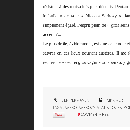
résistent à des mots-clefs plus décents. Peut-o
le bulletin de vote « Nicolas Sarkozy » dan
simplement égaré, l’esprit plein de « gros sei
accent ?...
Le plus drôle, évidemment, est que cette note et
satyres en ces lieux pourtant austères. Il me 
recherche « cecilia gros vagin » ou « sarkozy 
LIEN PERMANENT
IMPRIMER
TAGS :
SARKO
,
SARKOZY
,
STATISTIQUES
,
POL
9
COMMENTAIRES