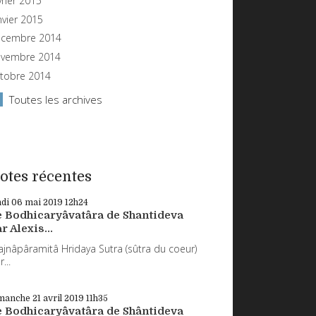
vrier 2015
nvier 2015
cembre 2014
vembre 2014
tobre 2014
Toutes les archives
otes récentes
ndi 06
mai 2019
12h24
e Bodhicaryâvatâra de Shantideva
r Alexis...
ajnâpâramitâ Hridaya Sutra (sûtra du coeur)
...
manche 21
avril 2019
11h35
e Bodhicaryâvatâra de Shântideva