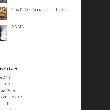
Philip K. Dick : Simulacres et illusions
W.O.M.B
rchives
i 2019
ril 2019
nvier 2016
ptembre 2015
in 2015