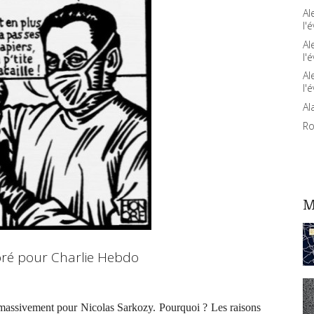
Al
l'é
Al
l'é
Al
l'é
Al
Ro
M
ré pour Charlie Hebdo
é massivement pour Nicolas Sarkozy. Pourquoi ? Les raisons