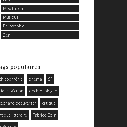
Méditation
Musique
Philosophie
Zen
ags populaires
chizophrénie
cinema
SF
cience-fiction
déchronologue
téphane beauverger
critique
ritique littéraire
Fabrice Colin
ittérature