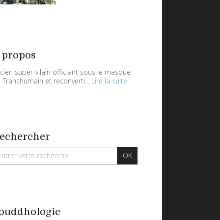
 propos
cien super-vilain officiant sous le masque
 Transhumain et reconverti...
Lire la suite
echercher
ouddhologie