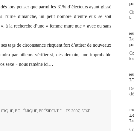
pa
n dès lors penser que parmi les 31% d’électeurs ayant glissé
Cl
s l’urne dimanche, un petit nombre d’entre eux se soit
la
ns », à la recherche d’une « femme mure nue » avec ou sans
je
L
pa
 ses tags de circonstance risquent fort d’attirer de nouveaux
Co
faudra par ailleurs vérifier si, dès demain, une improbable
lo
gros sexe » nous ramène ici…
je
L'
Dé
dé
me
ITIQUE
,
POLÉMIQUE
,
PRÉSIDENTIELLES 2007
,
SEXE
Le
L
Co