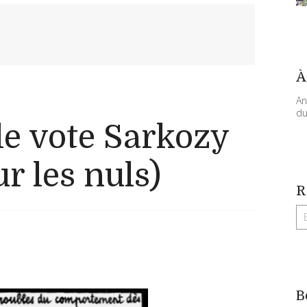
À
An
du
le vote Sarkozy
r les nuls)
R
B