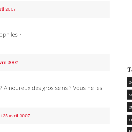
ril 2007
ophiles ?
vril 2007
T
s
 ? Amoureux des gros seins ? Vous ne les
s
s
i 25
avril 2007
c
L