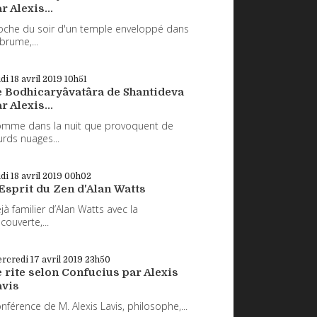
r Alexis...
oche du soir d'un temple enveloppé dans
 brume,...
udi 18
avril 2019
10h51
e Bodhicaryâvatâra de Shantideva
r Alexis...
mme dans la nuit que provoquent de
urds nuages...
udi 18
avril 2019
00h02
Esprit du Zen d'Alan Watts
jà familier d’Alan Watts avec la
couverte,...
rcredi 17
avril 2019
23h50
 rite selon Confucius par Alexis
avis
nférence de M. Alexis Lavis, philosophe,...