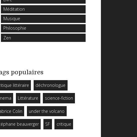
Méditation
Musique
Philosophie
Zen
ags populaires
ritique littéraire
déchronologue
inema
Littérature
science-fiction
abrice Colin
under the volcano
téphane beauverger
SF
critique