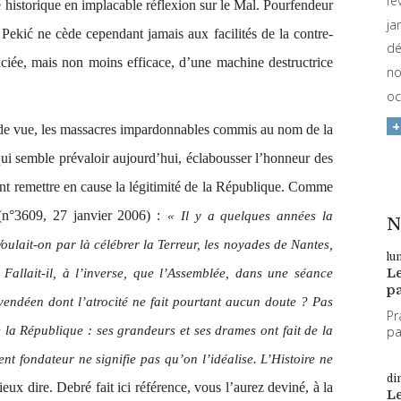
fé
le historique en implacable réflexion sur le Mal. Pourfendeur
ja
 Pekić ne cède cependant jamais aux facilités de la contre-
dé
tanciée, mais non moins efficace, d’une machine destructrice
no
oc
nt de vue, les massacres impardonnables commis au nom de la
 qui semble prévaloir aujourd’hui, éclabousser l’honneur des
ent remettre en cause la légitimité de la République. Comme
n°3609, 27 janvier 2006) :
« Il y a quelques années la
N
Voulait-on par là célébrer la Terreur, les noyades de Nantes,
lu
L
allait-il, à l’inverse, que l’Assemblée, dans une séance
pa
endéen dont l’atrocité ne fait pourtant aucun doute ? Pas
Pr
par
 la République : ses grandeurs et ses drames ont fait de la
 fondateur ne signifie pas qu’on l’idéalise. L’Histoire ne
di
eux dire. Debré fait ici référence, vous l’aurez deviné, à la
L