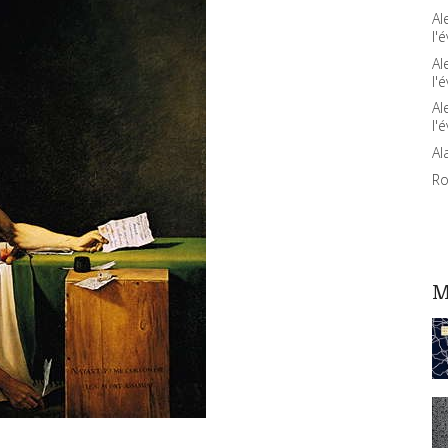
Al
l'é
Al
l'é
Al
l'é
Al
Ro
M