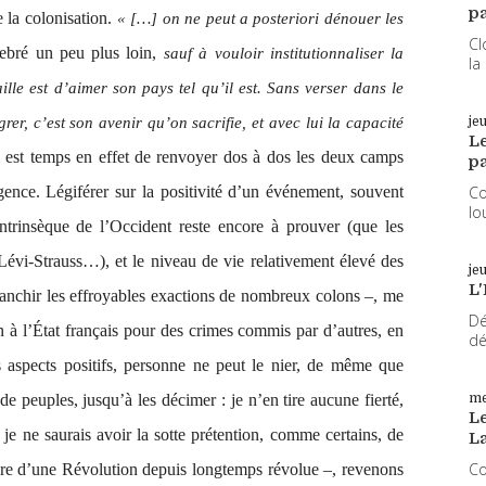
pa
 la colonisation.
« […] on ne peut a posteriori dénouer les
Cl
ebré un peu plus loin,
sauf à vouloir institutionnaliser la
la
ille est d’aimer son pays tel qu’il est. Sans verser dans le
er, c’est son avenir qu’on sacrifie, et avec lui la capacité
je
L
l est temps en effet de renvoyer dos à dos les deux camps
pa
igence. Légiférer sur la positivité d’un événement, souvent
Co
lo
 intrinsèque de l’Occident reste encore à prouver (que les
évi-Strauss…), et le niveau de vie relativement élevé des
je
L'
lanchir les effroyables exactions de nombreux colons –, me
Dé
on à l’État français pour des crimes commis par d’autres, en
dé
s aspects positifs, personne ne peut le nier, de même que
me
 peuples, jusqu’à les décimer : je n’en tire aucune fierté,
Le
 je ne saurais avoir la sotte prétention, comme certains, de
L
Co
aire d’une Révolution depuis longtemps révolue –, revenons