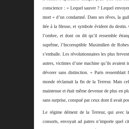
conscience :
« Lequel sauver ? Lequel envoyer 
mort » d’un condamné. Dans ses rêves, la guil
liée à la fileuse, et symbole évident du desti
l’ombre, et dont on dit qu’il ressemble étran
suprême, l’Incorruptible Maximilien de Robesp
s’emballe. Les révolutionnaires les plus ferven
autres, victimes d’une machine qu’ils avaient in
dévorer sans distinction.
« Paris ressemblait 
monde réclamait la fin de la Terreur. Mais cel
maintenue et était même devenue de plus en plu
sans surprise, conspué par ceux dont il avait po
Le régime dément de la Terreur, qui avec la
consorts, envoyait
ad patres
n’importe quel cit