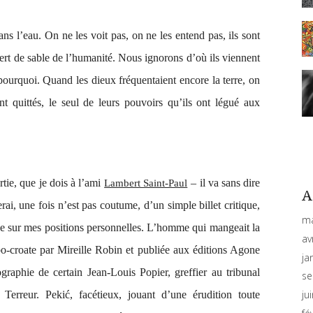
ans l’eau. On ne les voit pas, on ne les entend pas, ils sont
ésert de sable de l’humanité. Nous ignorons d’où ils viennent
et pourquoi. Quand les dieux fréquentaient encore la terre, on
nt quittés, le seul de leurs pouvoirs qu’ils ont légué aux
rtie
, que je dois à l’ami
– il va sans dire
Lambert Saint-Paul
A
ai, une fois n’est pas coutume, d’un simple billet critique,
ma
e sur mes positions personnelles.
L’homme qui mangeait la
av
rbo-croate par Mireille Robin et publiée aux éditions Agone
ja
graphie de certain Jean-Louis Popier, greffier au tribunal
se
ju
 Terreur. Pekić, facétieux, jouant d’une érudition toute