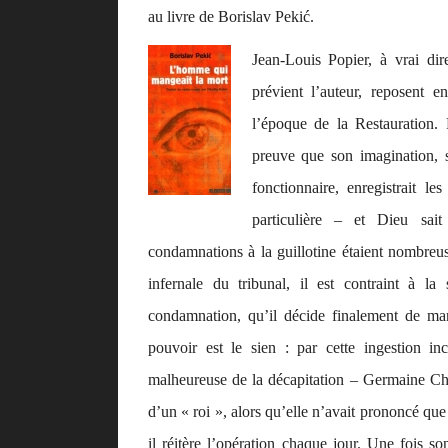
au livre de Borislav Pekić.
Jean-Louis Popier, à vrai dire
prévient l’auteur, reposent en
l’époque de la Restauration.
preuve que son imagination,
fonctionnaire, enregistrait 
particulière – et Dieu sait
condamnations à la guillotine étaient nombreus
infernale du tribunal, il est contraint à la
condamnation, qu’il décide finalement de mang
pouvoir est le sien : par cette ingestion inc
malheureuse de la décapitation – Germaine Chu
d’un « roi », alors qu’elle n’avait prononcé que l
il réitère l’opération chaque jour. Une fois so