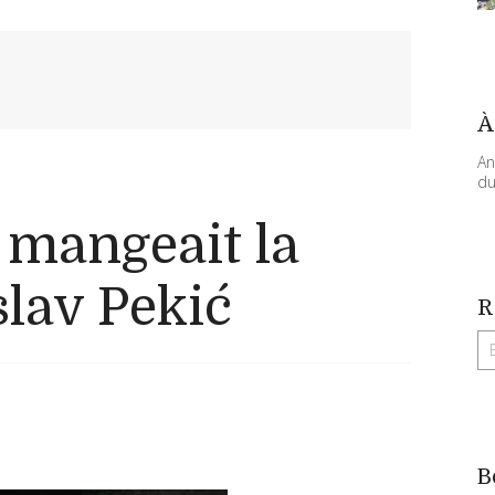
À
An
du
mangeait la
slav Pekić
R
B