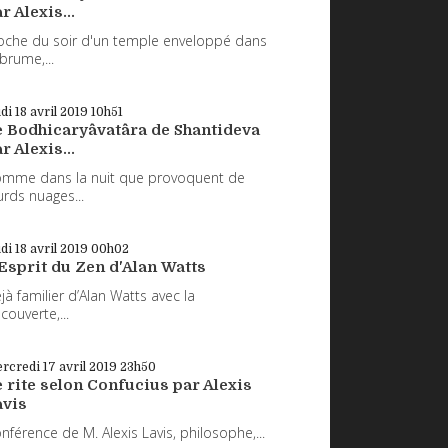
r Alexis...
oche du soir d'un temple enveloppé dans
 brume,...
udi 18
avril 2019
10h51
e Bodhicaryâvatâra de Shantideva
r Alexis...
mme dans la nuit que provoquent de
urds nuages...
udi 18
avril 2019
00h02
Esprit du Zen d'Alan Watts
jà familier d’Alan Watts avec la
couverte,...
rcredi 17
avril 2019
23h50
 rite selon Confucius par Alexis
avis
nférence de M. Alexis Lavis, philosophe,...