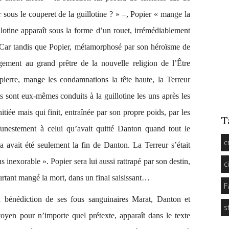
sous le couperet de la guillotine ?
» –, Popier « mange la
lotine apparaît sous la forme d’un rouet, irrémédiablement
n. Car tandis que Popier, métamorphosé par son héroïsme de
gement au grand prêtre de la nouvelle religion de l’Être
ierre, mange les condamnations la tête haute, la Terreur
ts sont eux-mêmes conduits à la guillotine les uns après les
itiée mais qui finit, entraînée par son propre poids, par les
T
funestement à celui qu’avait quitté Danton quand tout le
c
a avait été seulement la fin de Danton. La Terreur s’était
s inexorable »
. Popier sera lui aussi rattrapé par son destin,
c
urtant mangé la mort, dans un final saisissant…
F
 bénédiction de ses fous sanguinaires Marat, Danton et
s
oyen pour n’importe quel prétexte, apparaît dans le texte