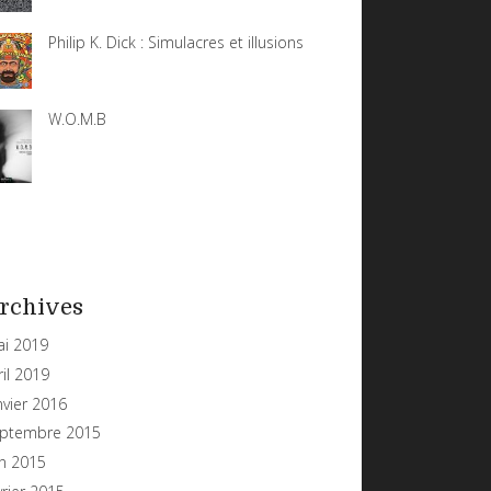
Philip K. Dick : Simulacres et illusions
W.O.M.B
rchives
i 2019
ril 2019
nvier 2016
ptembre 2015
in 2015