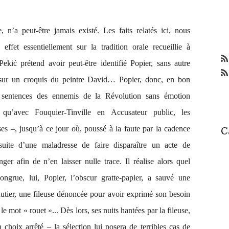
, n’a peut-être jamais existé. Les faits relatés ici, nous
 effet essentiellement sur la tradition orale recueillie à
 Pekić prétend avoir
peut-être
identifié Popier, sans autre
 sur un croquis du peintre David… Popier, donc, en bon
les sentences des ennemis de la Révolution sans émotion
 qu’avec Fouquier-Tinville en Accusateur public, les
es –, jusqu’à ce jour où, poussé à la faute par la cadence
C
 suite d’une maladresse de faire disparaître un acte de
er afin de n’en laisser nulle trace. Il réalise alors quel
ongrue, lui, Popier, l’obscur gratte-papier, a sauvé une
tier, une fileuse dénoncée pour avoir exprimé son besoin
e mot « rouet »... Dès lors, ses nuits hantées par la fileuse,
n choix arrêté – la sélection lui posera de terribles cas de