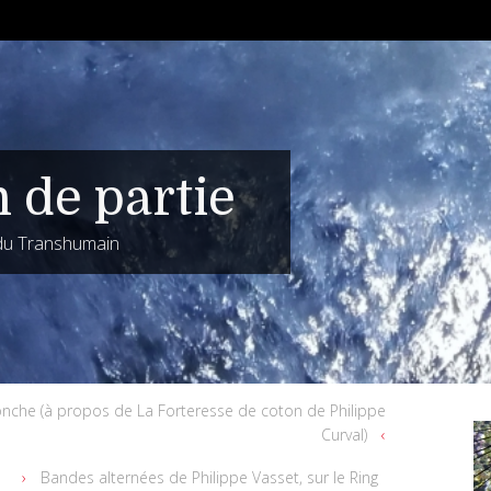
n de partie
 du Transhumain
nche (à propos de La Forteresse de coton de Philippe
Curval)
l
Bandes alternées de Philippe Vasset, sur le Ring