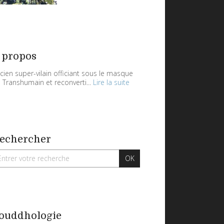
 propos
cien super-vilain officiant sous le masque
 Transhumain et reconverti...
Lire la suite
echercher
ouddhologie