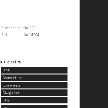
S'abonner au flux RSS
S'abonner au flux ATOM
atégories
Blog
Bouddhisme
Conférence
Divagations
Film
Livre