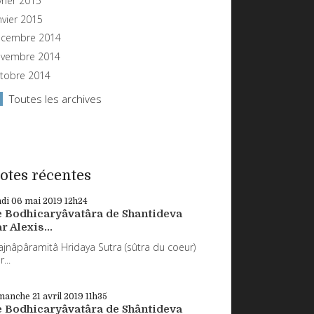
vrier 2015
nvier 2015
cembre 2014
vembre 2014
tobre 2014
Toutes les archives
otes récentes
ndi 06
mai 2019
12h24
e Bodhicaryâvatâra de Shantideva
r Alexis...
ajnâpâramitâ Hridaya Sutra (sûtra du coeur)
...
manche 21
avril 2019
11h35
e Bodhicaryâvatâra de Shântideva