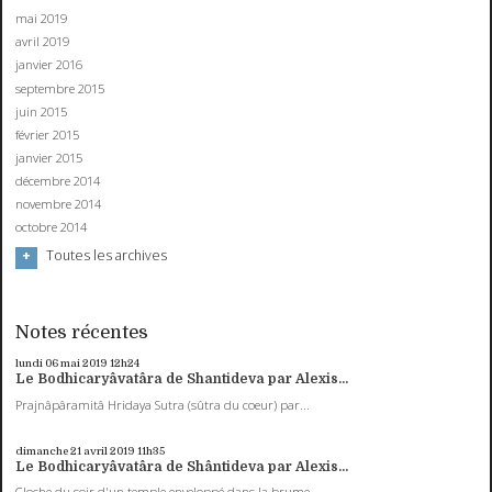
mai 2019
avril 2019
janvier 2016
septembre 2015
juin 2015
février 2015
janvier 2015
décembre 2014
novembre 2014
octobre 2014
Toutes les archives
Notes récentes
lundi 06
mai 2019
12h24
Le Bodhicaryâvatâra de Shantideva par Alexis...
Prajnâpâramitâ Hridaya Sutra (sûtra du coeur) par...
dimanche 21
avril 2019
11h35
Le Bodhicaryâvatâra de Shântideva par Alexis...
Cloche du soir d'un temple enveloppé dans la brume,...