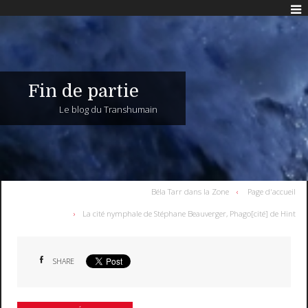
Fin de partie
Le blog du Transhumain
Béla Tarr dans la Zone
Page d'accueil
La cité nymphale de Stéphane Beauverger, Phago[cité] de Hint
SHARE