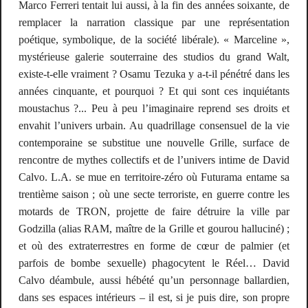
Marco Ferreri tentait lui aussi, à la fin des années soixante, de
remplacer la narration classique par une représentation
poétique, symbolique, de la société libérale). « Marceline »,
mystérieuse galerie souterraine des studios du grand Walt,
existe-t-elle vraiment ? Osamu Tezuka y a-t-il
pénétré
dans les
années cinquante, et pourquoi ? Et qui sont ces inquiétants
moustachus ?... Peu à peu l’imaginaire reprend ses droits et
envahit l’univers urbain. Au quadrillage consensuel de la vie
contemporaine se substitue une nouvelle Grille, surface de
rencontre de mythes collectifs et de l’univers intime de David
Calvo. L.A. se mue en territoire-zéro où
Futurama
entame sa
trentième saison ; où une secte terroriste, en guerre contre les
motards de
TRON
, projette de faire détruire la ville par
Godzilla (alias RAM, maître de la Grille et gourou halluciné) ;
et où des extraterrestres en forme de cœur de palmier (et
parfois de bombe sexuelle) phagocytent le Réel… David
Calvo déambule, aussi hébété qu’un personnage ballardien,
dans ses espaces intérieurs – il est, si je puis dire, son propre