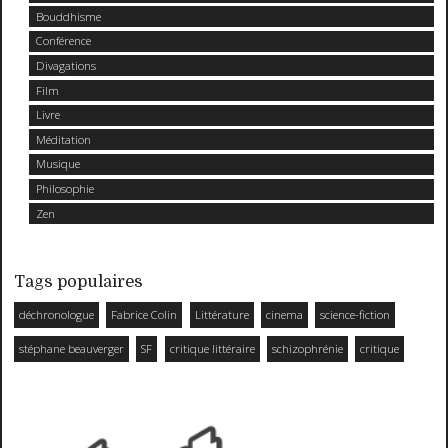
Bouddhisme
Conférence
Divagations
Film
Livre
Méditation
Musique
Philosophie
Zen
Tags populaires
déchronologue
Fabrice Colin
Littérature
cinema
science-fiction
stéphane beauverger
SF
critique littéraire
schizophrénie
critique