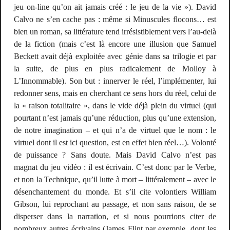
jeu
on-line
qu’on ait jamais créé : le jeu de la vie »). David
Calvo ne s’en cache pas : même si
Minuscules flocons…
est
bien un roman, sa littérature tend irrésistiblement vers l’au-delà
de la fiction (mais c’est là encore une illusion que Samuel
Beckett avait déjà exploitée avec génie dans sa trilogie et par
la suite, de plus en plus radicalement de
Molloy
à
L’Innommable
). Son but : innerver le réel,
l’implémenter
, lui
redonner sens, mais en cherchant ce sens
hors
du réel, celui de
la « raison totalitaire », dans le vide déjà plein du virtuel (qui
pourtant n’est jamais qu’une
réduction
, plus qu’une
extension
,
de notre imagination – et qui n’a de virtuel que le nom : le
virtuel
dont il est ici question, est en effet bien
réel
…). Volonté
de puissance ? Sans doute. Mais David Calvo n’est pas
magnat du jeu vidéo : il est écrivain. C’est donc par le Verbe,
et non la Technique, qu’il lutte à mort – littéralement – avec le
désenchantement du monde. Et s’il cite volontiers William
Gibson, lui reprochant au passage, et non sans raison, de se
disperser dans la narration, et si nous pourrions citer de
nombreux autres écrivains (James Flint par exemple, dont les