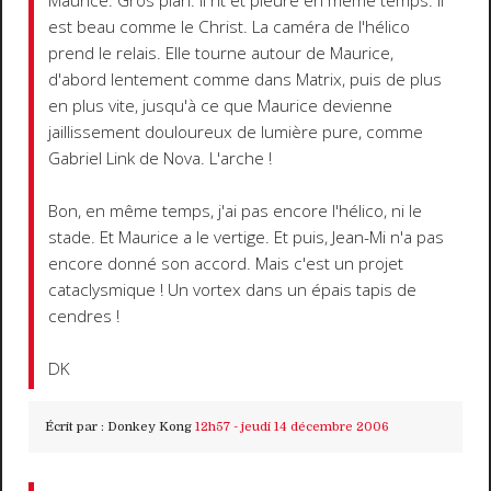
Maurice. Gros plan. Il rit et pleure en même temps. Il
est beau comme le Christ. La caméra de l'hélico
prend le relais. Elle tourne autour de Maurice,
d'abord lentement comme dans Matrix, puis de plus
en plus vite, jusqu'à ce que Maurice devienne
jaillissement douloureux de lumière pure, comme
Gabriel Link de Nova. L'arche !
Bon, en même temps, j'ai pas encore l'hélico, ni le
stade. Et Maurice a le vertige. Et puis, Jean-Mi n'a pas
encore donné son accord. Mais c'est un projet
cataclysmique ! Un vortex dans un épais tapis de
cendres !
DK
Écrit par :
Donkey Kong
12h57
-
jeudi 14
décembre 2006