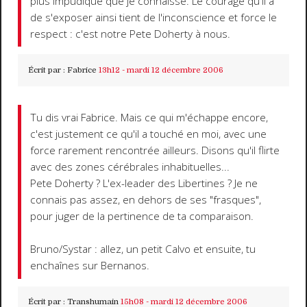
plus impudique que je connaisse. Le courage qu'il a
de s'exposer ainsi tient de l'inconscience et force le
respect : c'est notre Pete Doherty à nous.
Écrit par :
Fabrice
13h12
-
mardi 12
décembre 2006
Tu dis vrai Fabrice. Mais ce qui m'échappe encore,
c'est justement ce qu'il a touché en moi, avec une
force rarement rencontrée ailleurs. Disons qu'il flirte
avec des zones cérébrales inhabituelles...
Pete Doherty ? L'ex-leader des Libertines ? Je ne
connais pas assez, en dehors de ses "frasques",
pour juger de la pertinence de ta comparaison.
Bruno/Systar : allez, un petit Calvo et ensuite, tu
enchaînes sur Bernanos.
Écrit par :
Transhumain
15h08
-
mardi 12
décembre 2006