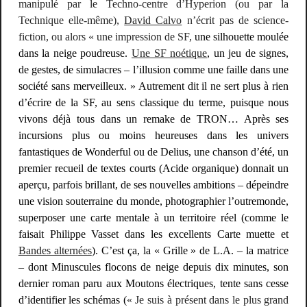
manipulé par le Techno-centre d’
Hyperion
(ou par la
Technique elle-même),
David Calvo
n’écrit pas de science-
fiction, ou alors « une impression de SF,
une silhouette moulée
dans la neige poudreuse.
Une SF noétique
, un jeu de signes,
de gestes, de simulacres – l’illusion comme une faille dans une
société sans merveilleux. » Autrement dit il ne sert plus à rien
d’écrire de la SF, au sens classique du terme, puisque nous
vivons déjà tous dans un
remake
de
TRON
… Après ses
incursions plus ou moins heureuses dans les univers
fantastiques de
Wonderful
ou de
Delius, une chanson d’été
, un
premier recueil de textes courts (
Acide organique
)
donnait un
aperçu, parfois brillant, de ses nouvelles ambitions – dépeindre
une vision souterraine du monde, photographier l’outremonde,
superposer une carte mentale à un territoire réel (comme le
faisait Philippe Vasset dans les excellents
Carte muette
et
Bandes alternées
). C’est ça, la « Grille » de L.A. – la matrice
– dont
Minuscules flocons de neige depuis dix minutes
, son
dernier roman paru aux Moutons électriques,
tente sans cesse
d’identifier les schémas (
« Je suis à présent dans le plus grand