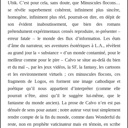
Ubik. C’est pour cela, sans doute, que
Minuscules flocons…
se révèle superbement cohérent, infiniment plus sincère,
homogène, infiniment plus
réel
, pourrait-on dire, en dépit de
son évident inaboutissement, que bien des romans
prétendument expérimentaux censés
reproduire
,
re
-présenter –
erreur fatale – le monde des flux d’information. Les états
d’âme du narrateur, ses aventures ésotériques à L.A., révèlent
au grand jour la « substance » d’un monde contaminé, pour le
meilleur comme pour le pire – Calvo se situe au-delà du bien
et du mal –, par les jeux vidéos, la SF, la
fantasy
, les
cartoons
et les environnement virtuels ; ces minuscules flocons, ces
fragments de Logos, en forment une image cathodique et
poétique qu’il nous appartient d’interpréter (comme elle
pourrait n’être, ainsi qu’il le suggère lui-même, que le
fantasme du monde ancien). La prose de Calvo n’en est pas
dénuée de sens pour autant ; notre auteur veut tout simplement
rendre compte de la fin du monde, comme dans
Wonderful
du
reste, non en prophète vaticinateur mais en témoin, en scribe