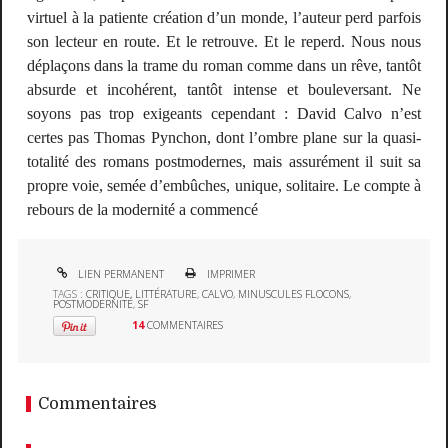
virtuel à la patiente création d’un monde, l’auteur perd parfois
son lecteur en route. Et le retrouve. Et le reperd. Nous nous
déplaçons dans la trame du roman comme dans un rêve, tantôt
absurde et incohérent, tantôt intense et bouleversant. Ne
soyons pas trop exigeants cependant : David Calvo n’est
certes pas Thomas Pynchon, dont l’ombre plane sur la quasi-
totalité des romans postmodernes, mais assurément il suit sa
propre voie, semée d’embûches, unique, solitaire.
Le compte à
rebours de la modernité a commencé
LIEN PERMANENT
IMPRIMER
TAGS :
CRITIQUE
,
LITTÉRATURE
,
CALVO
,
MINUSCULES FLOCONS
,
POSTMODERNITÉ
,
SF
14
COMMENTAIRES
Commentaires