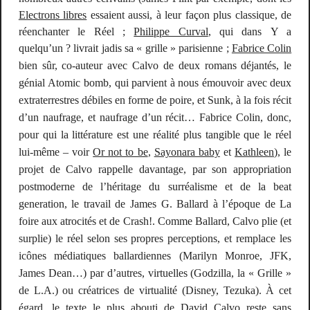
Electrons libres
essaient aussi, à leur façon plus classique, de
réenchanter le Réel ;
Philippe Curval
, qui dans
Y a
quelqu’un ?
livrait jadis sa « grille » parisienne ;
Fabrice Colin
bien sûr, co-auteur avec Calvo de deux romans déjantés, le
génial
Atomic bomb
, qui parvient à nous émouvoir avec deux
extraterrestres débiles en forme de poire, et
Sunk
, à la fois récit
d’un naufrage, et naufrage d’un récit… Fabrice Colin, donc,
pour qui la littérature est une réalité plus tangible que le réel
lui-même – voir
Or not to be
,
Sayonara baby
et
Kathleen
), le
projet de Calvo rappelle davantage, par son appropriation
postmoderne de l’héritage du surréalisme et de la
beat
generation
, le travail de James G. Ballard à l’époque de
La
foire aux atrocités
et de
Crash!
. Comme Ballard, Calvo plie (et
surplie
) le réel selon ses propres perceptions, et remplace les
icônes médiatiques ballardiennes (Marilyn Monroe, JFK,
James Dean…) par d’autres, virtuelles (Godzilla, la « Grille »
de L.A.) ou créatrices de virtualité (Disney, Tezuka). À cet
égard, le texte le plus abouti de David Calvo reste sans