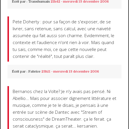
Écrit par :
Transhumain
21h42
-
mercredi 13
décembre 2006
Pete Doherty : pour sa façon de s'exposer, de se
livrer, sans retenue, sans calcul, avec une naïveté
assumée qui fait aussi son charme. Evidemment, le
contexte et l'audience n'ont rien à voir. Mais quand
tu sais, comme moi, ce que cette nouvelle peut
contenir de "réalité", tout paraît plus clair.
Écrit par :
Fabrice
23h11
-
mercredi 13
décembre 2006
Bernanos chez la Volte? Je n'y avais pas pensé. Ni
Abellio... Mais pour associer dignement littérature et
musique, comme je te le disais, je pensais à une
entrée sur scène de Dantec avec "Stream of
consciousness" de DreamTheater. ça le ferait. ça
serait cataclysmique. ça serait... kersanien.