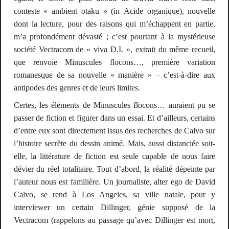
conteste « ambient otaku » (in
Acide organique
), nouvelle
dont la lecture, pour des raisons qui m’échappent en partie,
m’a profondément dévasté ; c’est pourtant à la mystérieuse
société Vectracom de « viva D.I. », extrait du même recueil,
que renvoie
Minuscules flocons…
, première variation
romanesque de sa nouvelle « manière » – c’est-à-dire aux
antipodes des genres et de leurs limites.
Certes, les éléments de
Minuscules flocons…
auraient pu se
passer de fiction et figurer dans un essai. Et d’ailleurs, certains
d’entre eux sont directement issus des recherches de Calvo sur
l’histoire secrète du dessin animé. Mais, aussi distanciée soit-
elle, la littérature de fiction est seule capable de nous faire
dévier du réel totalitaire. Tout d’abord, la réalité dépeinte par
l’auteur nous est familière. Un journaliste,
alter ego
de David
Calvo, se rend à Los Angeles, sa ville natale, pour y
interviewer un certain Dillinger, génie supposé de la
Vectracom (rappelons au passage qu’avec
Dillinger est mort
,