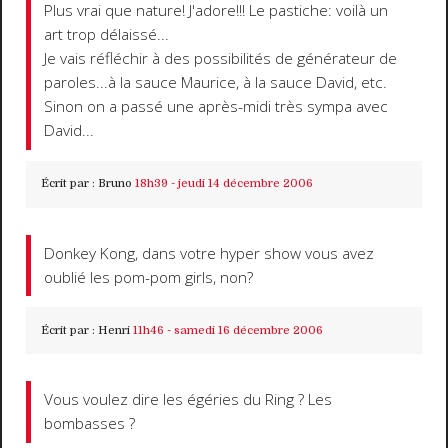
Plus vrai que nature! J'adore!!! Le pastiche: voilà un
art trop délaissé...
Je vais réfléchir à des possibilités de générateur de
paroles...à la sauce Maurice, à la sauce David, etc.
Sinon on a passé une après-midi très sympa avec
David...
Écrit par :
Bruno
18h39
-
jeudi 14
décembre 2006
Donkey Kong, dans votre hyper show vous avez
oublié les pom-pom girls, non?
Écrit par :
Henri
11h46
-
samedi 16
décembre 2006
Vous voulez dire les égéries du Ring ? Les
bombasses ?