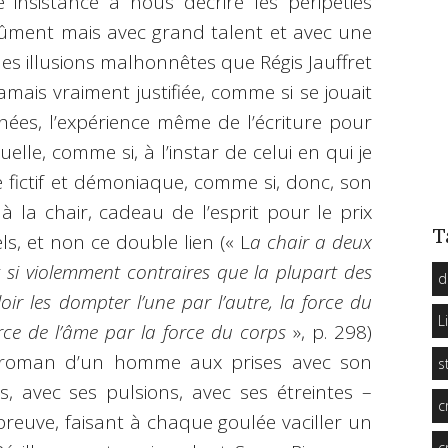
ette insistance à nous décrire les péripéties
ûment mais avec grand talent et avec une
des illusions malhonnêtes que Régis Jauffret
jamais vraiment justifiée, comme si se jouait
ées, l’expérience même de l’écriture pour
lle, comme si, à l’instar de celui en qui je
 fictif et démoniaque, comme si, donc, son
 la chair, cadeau de l’esprit pour le prix
T
s, et non ce double lien (« L
a chair a deux
t si violemment contraires que la plupart des
d
ir les dompter l’une par l’autre, la force du
L
orce de l’âme par la force du corps
», p. 298)
 roman d’un homme aux prises avec son
s
, avec ses pulsions, avec ses étreintes –
c
reuve, faisant à chaque goulée vaciller un
c