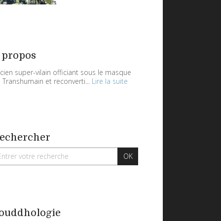
 propos
cien super-vilain officiant sous le masque
 Transhumain et reconverti...
Lire la suite
echercher
ouddhologie