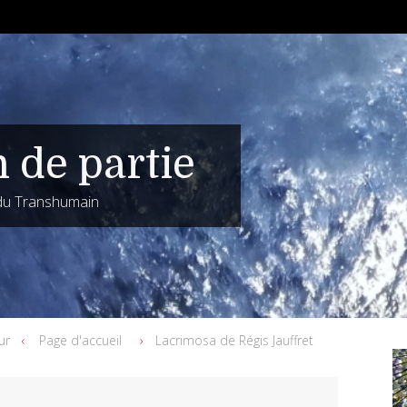
n de partie
 du Transhumain
ur
Page d'accueil
Lacrimosa de Régis Jauffret