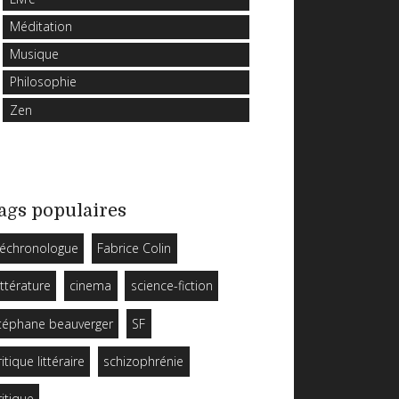
Méditation
Musique
Philosophie
Zen
ags populaires
échronologue
Fabrice Colin
ittérature
cinema
science-fiction
téphane beauverger
SF
ritique littéraire
schizophrénie
ritique