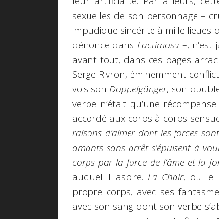
leur artificialité. Par ailleurs, c
sexuelles de son personnage – cr
impudique sincérité à mille lieues 
dénonce dans
Lacrimosa
–, n’est 
avant tout, dans ces pages arrach
Serge Rivron, éminemment conflictue
vois son
Doppelgänger
, son double
verbe n’était qu’une récompense à
accordé aux corps à corps sensuel
raisons d’aimer dont les forces son
amants sans arrêt s’épuisent à voulo
corps par la force de l’âme et la f
auquel il aspire.
La Chair
, ou le
propre corps, avec ses fantasmes
avec son sang dont son verbe s’ab