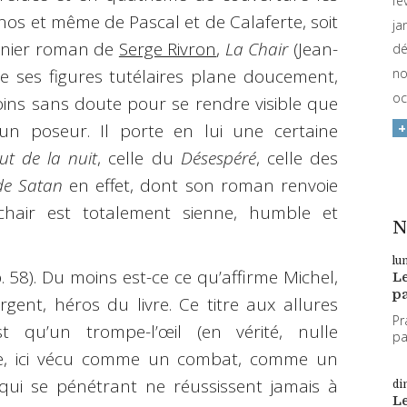
fé
nos et même de Pascal et de Calaferte, soit
ja
ernier roman de
Serge Rivron
,
La Chair
(Jean-
dé
e ses figures tutélaires plane doucement,
no
oc
moins sans doute pour se rendre visible que
 un poseur. Il porte en lui une certaine
t de la nuit
, celle du
Désespéré
, celle des
 de Satan
en effet, dont son roman renvoie
 chair est totalement sienne, humble et
N
lu
. 58). Du moins est-ce ce qu’affirme Michel,
L
pa
rgent, héros du livre. Ce titre aux allures
Pr
t qu’un trompe-l’œil (en vérité, nulle
par
sexe, ici vécu comme un combat, comme un
qui se pénétrant ne réussissent jamais à
di
L