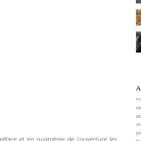
A
ma
av
ja
se
ju
préface et en quatrième de couverture les