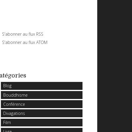
S'abonner au flux RSS
S'abonner au flux ATOM
atégories
Blog
Bouddhisme
Conférence
Divagations
Film
Livre