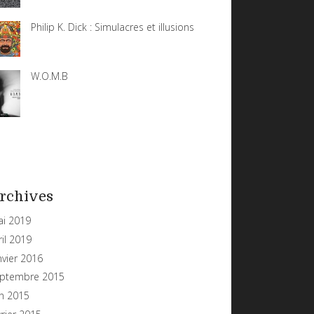
Philip K. Dick : Simulacres et illusions
W.O.M.B
rchives
i 2019
ril 2019
nvier 2016
ptembre 2015
in 2015