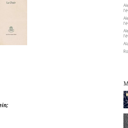
Al
l'é
Al
l'é
Al
l'é
Al
Ro
M
ein;