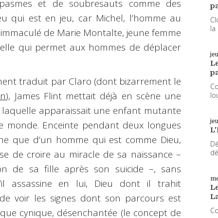
 spasmes et de soubresauts comme des
pa
ieu qui est en jeu, car Michel, l’homme au
Cl
la
 immaculé de Marie Montalte, jeune femme
 celle qui permet aux hommes de déplacer
je
L
pa
ment traduit par Claro (dont bizarrement le
Co
en
), James Flint mettait déjà en scène une
lo
 laquelle apparaissait une enfant mutante
je
le monde. Enceinte pendant deux longues
L'
che que d’un homme qui est comme Dieu,
Dé
dé
fuse de croire au miracle de sa naissance –
n de sa fille après son suicide –, sans
me
l assassine en lui, Dieu dont il trahit
Le
e de voir les signes dont son parcours est
L
Co
que cynique, désenchantée (le concept de