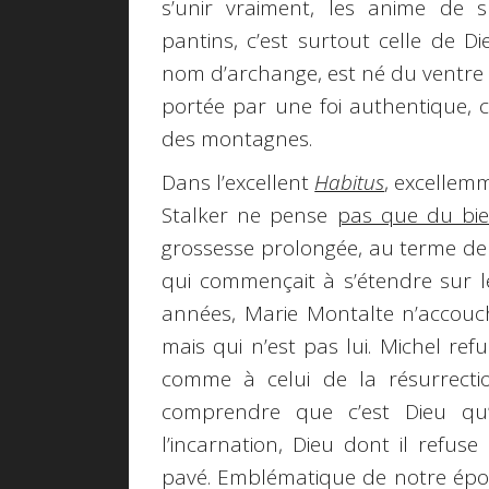
s’unir vraiment, les anime de
pantins, c’est surtout celle de D
nom d’archange, est né du ventre
portée par une foi authentique,
des montagnes.
Dans l’excellent
Habitus
, excellem
Stalker ne pense
pas que du bi
grossesse prolongée, au terme de
qui commençait à s’étendre sur 
années, Marie Montalte n’accou
mais qui n’est pas lui. Michel re
comme à celui de la résurrectio
comprendre que c’est Dieu qu’i
l’incarnation, Dieu dont il refus
pavé. Emblématique de notre épo