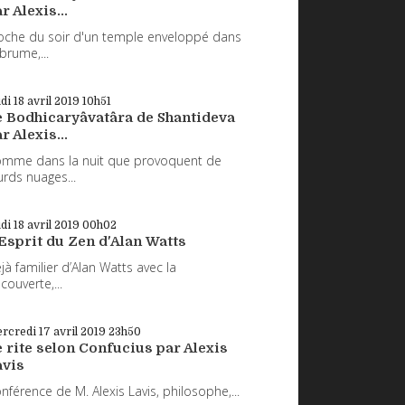
r Alexis...
oche du soir d'un temple enveloppé dans
 brume,...
udi 18
avril 2019
10h51
e Bodhicaryâvatâra de Shantideva
r Alexis...
mme dans la nuit que provoquent de
urds nuages...
udi 18
avril 2019
00h02
Esprit du Zen d'Alan Watts
jà familier d’Alan Watts avec la
couverte,...
rcredi 17
avril 2019
23h50
 rite selon Confucius par Alexis
avis
nférence de M. Alexis Lavis, philosophe,...