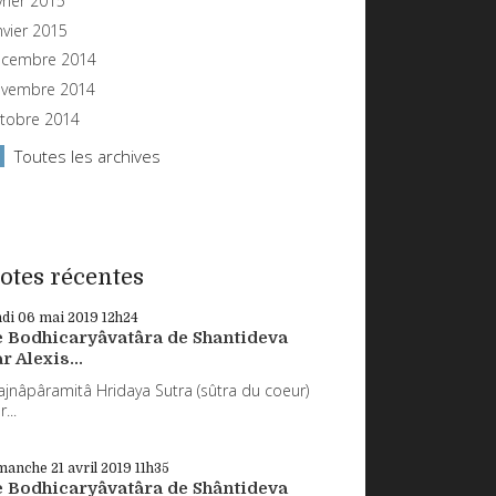
vrier 2015
nvier 2015
cembre 2014
vembre 2014
tobre 2014
Toutes les archives
otes récentes
ndi 06
mai 2019
12h24
e Bodhicaryâvatâra de Shantideva
r Alexis...
ajnâpâramitâ Hridaya Sutra (sûtra du coeur)
...
manche 21
avril 2019
11h35
e Bodhicaryâvatâra de Shântideva