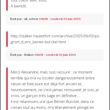
tout coeur avec vous.
A bientôt.
Écrit par :
all_zebest
04h38
-
vendredi 03
juin 2005
http://stalker.hautetfort.com/archive/2005/06/03/po
grom_d_eric_benier-burckel.html
Écrit par :
Stalker
10h08
-
vendredi 03
juin 2005
Merci Alexandre, mais sois rassuré : ce moment
terrible qui m'a vu osciller dangereusement entre
raison et folie pure est déjà fort ancien et,
heureusement, ne s'est jamais renouvelé. Je suis, je
crois, un garçon très sage en définitive...
Il est néanmoins vrai que Bénier-Bürckel, dans ce
roman tout au moins, m'a littéralement plongé en