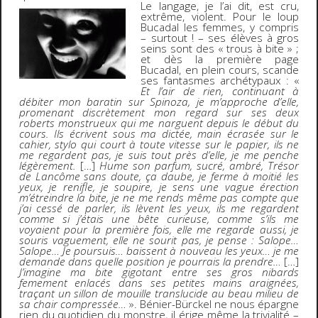
Le langage, je l’ai dit, est cru,
extrême, violent. Pour le loup
Bucadal les femmes, y compris
– surtout ! – ses élèves à gros
seins sont des « trous à bite » ;
et dès la première page
Bucadal, en plein cours, scande
ses fantasmes archétypaux : «
Et l’air de rien, continuant à
débiter mon baratin sur Spinoza, je m’approche d’elle,
promenant discrètement mon regard sur ses deux
roberts monstrueux qui me narguent depuis le début du
cours. Ils écrivent sous ma dictée, main écrasée sur le
cahier, stylo qui court à toute vitesse sur le papier, ils ne
me regardent pas, je suis tout près d’elle, je me penche
légèrement.
[…]
Hume son parfum, sucré, ambré, Trésor
de Lancôme sans doute, ça daube, je ferme à moitié les
yeux, je renifle, je soupire, je sens une vague érection
m’étreindre la bite, je ne me rends même pas compte que
j’ai cessé de parler, ils lèvent les yeux, ils me regardent
comme si j’étais une bête curieuse, comme s’ils me
voyaient pour la première fois, elle me regarde aussi, je
souris vaguement, elle ne sourit pas, je pense : Salope…
Salope… Je poursuis… baissent à nouveau les yeux… je me
demande dans quelle position je pourrais la prendre…
[…]
J’imagine ma bite gigotant entre ses gros nibards
femement enlacés dans ses petites mains araignées,
traçant un sillon de mouille translucide au beau milieu de
sa chair compressée…
». Bénier-Bürckel ne nous épargne
rien du quotidien du monstre, il érige même la trivialité –