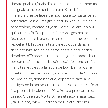
l'innateignable (j'allais dire du cassoulet... comme me
le signale aimablement mon ami Barnabé, qui
m'envoie une pelletée de nourriture consistante et
roborative, loin du maigre filet d'un Nabus... fin de la
parenthèse, comme dit Jean Pierre Gaillard, eh oui,
qui l'eut cru ?) Ces petits cris de vierges mal baisées
(ou pas encore baiséé, justement , comme le signale
l'excellent billet de ma tata gynécologue dans la
dernière livraison de sa carte postale des landes
désolées d'Ecosse, loin du remugle des bobos bien
pensants...) donc, mal baisée disais-je, donc en fait
mal dites, et c'est là la leçon de Don Bernanos, le
muet (comme par hasard) dans le Zorro de Coppola,
oeuvre noire, donc non-tue, exprimée, façe aux
vertiges de la bêtise et du silence, seule contre-feux
à la pro-nuit, finalement. "Villa Vortex pro humanis,
galileo. Gloire aux Morts. Amen et reconnaisance... "
(Paul C'Lent, p45-67, édition de l'Eclaté (de rire).