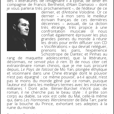
des « littératures de l’imaginaire » à Epinal, de dîner en
compagnie de Francis Berthelot, d’Alain Damasio – dont
je vous parlerai très prochainement –, de l’éditeur de ce
dernier, et d’Antoine Volodine.
Or ce
dernier – à mon sens le meilleur
écrivain français de ces dernières
décennies – avouait, de sa diction
très étrange, très propice à une
confrontation musicale (il nous
confiait également éprouver les plus
grandes peines du monde à réunir
les droits pour enfin diffuser son CD
« Vociférations » qui devrait reléguer,
prenons les paris, l’expérience
Schizotrope de Dantec et Pinhas au
rang de maquette adolescente), que la littérature,
désormais,
ne servait plus à rien
. Et de nous citer cet
extraordinaire roman chinois, que je me suis procuré
depuis,
Le Pays de l’alcool
de Mo Yan, plongée éthylique
et visionnaire dans une Chine étrange dont le pouvoir
n’est pas épargné : ce même pouvoir, a-t-il ajouté, n’est
pas le moins du monde gêné par ce roman, puisque
l’auteur est dans les meilleurs termes avec les instances
militaires ! Dont acte. Bénier-Bürckel n'écrit pas de
roman, il ne cherche pas le beau style : il prête son
corps au diable, sa voix est celle du Mal, celle-là même
qui, dans
Les Harmonies Werckmeister
de Béla Tarr, parle
par la bouche du Prince, exhortant ses adeptes à la
ruine du monde.