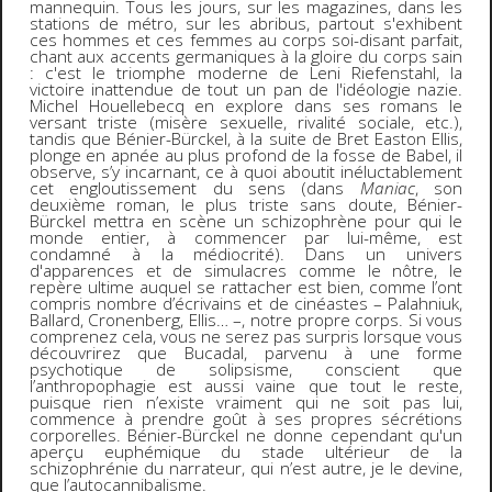
mannequin. Tous les jours, sur les magazines, dans les
stations de métro, sur les abribus, partout s'exhibent
ces hommes et ces femmes au corps soi-disant parfait,
chant aux accents germaniques à la gloire du corps sain
: c'est le triomphe moderne de Leni Riefenstahl, la
victoire inattendue de tout un pan de l'idéologie nazie.
Michel Houellebecq en explore dans ses romans le
versant triste (misère sexuelle, rivalité sociale, etc.),
tandis que Bénier-Bürckel, à la suite de Bret Easton Ellis,
plonge en apnée au plus profond de la fosse de Babel, il
observe, s’y incarnant, ce à quoi aboutit inéluctablement
cet engloutissement du sens (dans
Maniac
, son
deuxième roman, le plus triste sans doute, Bénier-
Bürckel mettra en scène un schizophrène pour qui le
monde entier, à commencer par lui-même, est
condamné à la médiocrité). Dans un univers
d'apparences et de simulacres comme le nôtre, le
repère ultime auquel se rattacher est bien, comme l’ont
compris nombre d’écrivains et de cinéastes – Palahniuk,
Ballard, Cronenberg, Ellis… –, notre propre corps. Si vous
comprenez cela, vous ne serez pas surpris lorsque vous
découvrirez que Bucadal, parvenu à une forme
psychotique de solipsisme, conscient que
l’anthropophagie est aussi vaine que tout le reste,
puisque rien n’existe vraiment qui ne soit pas lui,
commence à prendre goût à ses propres sécrétions
corporelles. Bénier-Bürckel ne donne cependant qu'un
aperçu euphémique du stade ultérieur de la
schizophrénie du narrateur, qui n’est autre, je le devine,
que l’autocannibalisme.