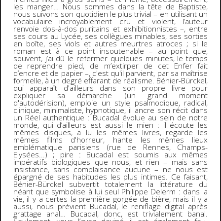
les manger… Nous sommes dans la tête de Baptiste,
nous suivons son quotidien le plus trivial – en utilisant un
vocabulaire incroyablement cru et violent, l’auteur
renvoie dos-à-dos puritains et exhibitionnistes –, entre
ses cours au Lycée, ses collègues minables, ses sorties
en boîte, ses viols et autres meurtres atroces ; si le
roman est à ce point insoutenable – au point que,
souvent, j’ai dû le refermer quelques minutes, le temps
de reprendre pied, de m’extirper de cet Enfer fait
d’encre et de papier –, c'est qu'il parvient, par sa maîtrise
formelle, à un degré effarant de réalisme. Bénier-Bürckel,
qui apparaît d'ailleurs dans son propre livre pour
expliquer sa démarche (un grand moment
d'autodérision), emploie un style psalmodique, radical,
clinique, minimaliste, hypnotique, il ancre son récit dans
un Réel authentique : Bucadal évolue au sein de notre
monde, qui d’ailleurs est aussi le mien : il écoute les
mêmes disques, a lu les mêmes livres, regarde les
mêmes films d'horreur, hante les mêmes lieux
emblématique parisiens (rue de Rennes, Champs-
Elysées...) ; pire : Bucadal est soumis aux mêmes
impératifs biologiques que nous, et rien – mais sans
insistance, sans complaisance aucune – ne nous est
épargné de ses habitudes les plus intimes. Ce faisant,
Bénier-Bürckel subvertit totalement la littérature du
néant que symbolise à lui seul Philippe Delerm : dans la
vie, il y a certes la première gorgée de bière, mais il y a
aussi, nous prévient Bucadal, le reniflage digital après
grattage anal… Bucadal, donc, est trivialement banal.