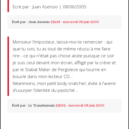
Ecrit par : Juan Asensio | 08/06/2005
Écrit par :
Juan Asensio
21h49
-
mercredi 08
juin 2005
Monsieur l'imposteur, laisse-moi te remercier : qui
que tu sois, tu as tout de même réussi à me faire
rire - ce qui n'était pas chose aisée puisque ce soir
je suis seul devant mon écran, affligé par la crève et
par le Stabat Mater de Pergolese qui tourne en
boucle dans mon lecteur CD...
Néanmoins, mon petit body snatcher, évite à l'avenir
d'usurper l'identité du pastiché...
Écrit par :
Le Transhumain
22h32
-
mercredi 08
juin 2005