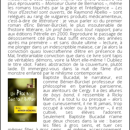
plus éprouvants –
Monsieur Ouine
de Bernanos –, même
les romans touchés par la grâce et l’intelligence –
Les
Yeux d’Ezechiel sont ouverts
, de Raymond Abellio – sont
relégués au rang de vulgaires produits médicamenteux,
c’est-à-dire de
littérature
: je veux parler ici du premier
roman d’Eric Bénier-Bürckel, le plus insoutenable de
l’histoire littéraire,
Un prof bien sous tout rapport
, paru
aux éditions Pétrelle en 2000. Reproduire le passage de
désossement cité plus haut suffit encore, des années
après ma première – et sans doute ultime – lecture, à
me plonger dans un indescriptible malaise, car j’ai alors la
conviction quasi lovecraftienne d’être en présence du
Mal, l’inébranlable conviction que dans ce livre sont tapis
de véritables démons, voire la Mort elle-même ! Oubliez
le titre idiot. Faites abstraction de la couverture, plutôt
laide. Et immergez-vous dans la nuit de l’âme d’un
monstre enfanté par le nihilisme contemporain.
Baptiste Bucadal, le narrateur, est
comme Bénier-Bürckel professeur de
philosophie en banlieue parisienne,
aux alentours de Cergy. Il a des allures
de
boys band
, il ressemble à Ricky
Martin, il a tout lu ou presque – alors
que curieusement, il ne lit jamais, trop
occupé à violer ou à torturer –, il est
cultivé, ses élèves l'adorent.
Seulement Baptiste Bucadal n'aime
que deux choses dans la vie : baiser
les filles à gros seins, et tuer ces
mêmes filles à gros seins – et même, accessoirement,