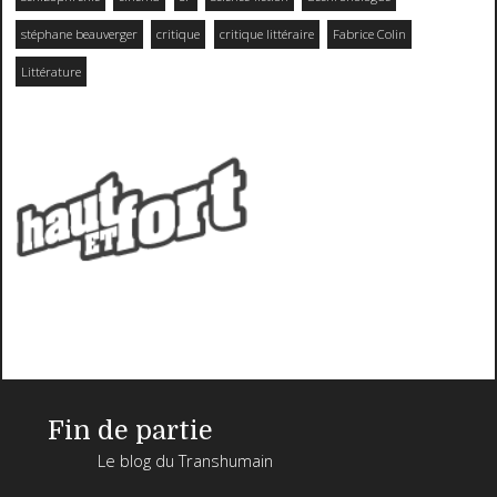
stéphane beauverger
critique
critique littéraire
Fabrice Colin
Littérature
Fin de partie
Le blog du Transhumain