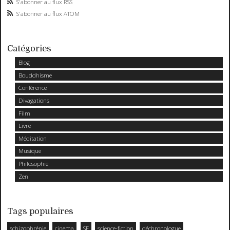
S'abonner au flux RSS
S'abonner au flux ATOM
Catégories
Blog
Bouddhisme
Conférence
Divagations
Film
Livre
Méditation
Musique
Philosophie
Zen
Tags populaires
schizophrénie
cinema
SF
science-fiction
déchronologue