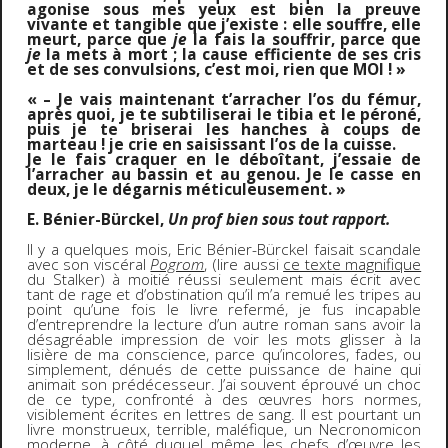
agonise sous mes yeux est bien la preuve
vivante et tangible que j’existe : elle souffre, elle
meurt, parce que
je
la fais la souffrir, parce que
je
la mets à mort ; la cause efficiente de ses cris
et de ses convulsions, c’est moi, rien que MOI ! »
« – Je vais maintenant t’arracher l’os du fémur,
après quoi, je te subtiliserai le tibia et le péroné,
puis je te briserai les hanches à coups de
marteau ! je crie en saisissant l’os de la cuisse.
Je le fais craquer en le déboîtant, j’essaie de
l’arracher au bassin et au genou. Je le casse en
deux, je le dégarnis méticuleusement. »
E. Bénier-Bürckel,
Un prof bien sous tout rapport.
Il y a quelques mois, Eric Bénier-Bürckel faisait scandale
avec son viscéral
Pogrom
, (lire aussi
ce texte magnifique
du Stalker) à moitié réussi seulement mais écrit avec
tant de rage et d’obstination qu’il m’a remué les tripes au
point qu’une fois le livre refermé, je fus incapable
d’entreprendre la lecture d’un autre roman sans avoir la
désagréable impression de voir les mots glisser à la
lisière de ma conscience, parce qu’incolores, fades, ou
simplement, dénués de cette puissance de haine qui
animait son prédécesseur. J’ai souvent éprouvé un choc
de ce type, confronté à des œuvres hors normes,
visiblement écrites en lettres de sang. Il est pourtant un
livre monstrueux, terrible, maléfique, un Necronomicon
moderne, à côté duquel même les chefs d’œuvre les