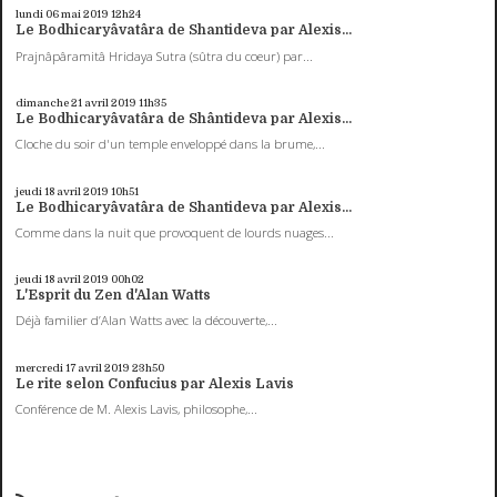
lundi 06
mai 2019
12h24
Le Bodhicaryâvatâra de Shantideva par Alexis...
Prajnâpâramitâ Hridaya Sutra (sûtra du coeur) par...
dimanche 21
avril 2019
11h35
Le Bodhicaryâvatâra de Shântideva par Alexis...
Cloche du soir d'un temple enveloppé dans la brume,...
jeudi 18
avril 2019
10h51
Le Bodhicaryâvatâra de Shantideva par Alexis...
Comme dans la nuit que provoquent de lourds nuages...
jeudi 18
avril 2019
00h02
L'Esprit du Zen d'Alan Watts
Déjà familier d’Alan Watts avec la découverte,...
mercredi 17
avril 2019
23h50
Le rite selon Confucius par Alexis Lavis
Conférence de M. Alexis Lavis, philosophe,...