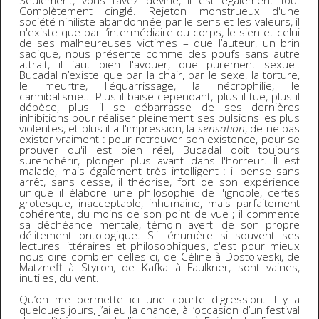
Seulement, vous l’avez deviné, il est également fou.
Complètement cinglé. Rejeton monstrueux d'une
société nihiliste abandonnée par le sens et les valeurs, il
n'existe que par l’intermédiaire du corps, le sien et celui
de ses malheureuses victimes – que l’auteur, un brin
sadique, nous présente comme des poufs sans autre
attrait, il faut bien l'avouer, que purement sexuel.
Bucadal n’existe que par la chair, par le sexe, la torture,
le meurtre, l'équarrissage, la nécrophilie, le
cannibalisme... Plus il baise cependant, plus il tue, plus il
dépèce, plus il se débarrasse de ses dernières
inhibitions pour réaliser pleinement ses pulsions les plus
violentes, et plus il a l'impression, la
sensation
, de ne pas
exister vraiment : pour retrouver son existence, pour se
prouver qu'il est bien réel, Bucadal doit toujours
surenchérir, plonger plus avant dans l'horreur. Il est
malade, mais également très intelligent : il pense sans
arrêt, sans cesse, il théorise, fort de son expérience
unique il élabore une philosophie de l'ignoble, certes
grotesque, inacceptable, inhumaine, mais parfaitement
cohérente, du moins de son point de vue ; il commente
sa déchéance mentale, témoin averti de son propre
délitement ontologique. S'il énumère si souvent ses
lectures littéraires et philosophiques, c'est pour mieux
nous dire combien celles-ci, de Céline à Dostoïveski, de
Matzneff à Styron, de Kafka à Faulkner, sont vaines,
inutiles, du vent.
Qu’on me permette ici une courte digression. Il y a
quelques jours, j’ai eu la chance, à l’occasion d’un festival