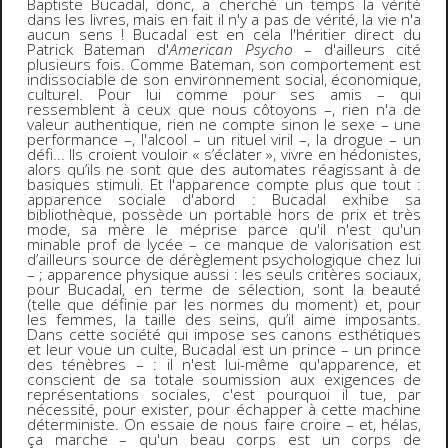
Baptiste Bucadal, donc, a cherché un temps la vérité
dans les livres, mais en fait il n'y a pas de vérité, la vie n'a
aucun sens ! Bucadal est en cela l'héritier direct du
Patrick Bateman d'
American Psycho
– d'ailleurs cité
plusieurs fois. Comme Bateman, son comportement est
indissociable de son environnement social, économique,
culturel. Pour lui comme pour ses amis – qui
ressemblent à ceux que nous côtoyons –, rien n'a de
valeur authentique, rien ne compte sinon le sexe – une
performance –, l'alcool – un rituel viril –, la drogue – un
défi... Ils croient vouloir « s’éclater », vivre en hédonistes,
alors qu’ils ne sont que des automates réagissant à de
basiques stimuli. Et l'apparence compte plus que tout :
apparence sociale d'abord : Bucadal exhibe sa
bibliothèque, possède un portable hors de prix et très
mode, sa mère le méprise parce qu'il n'est qu'un
minable prof de lycée – ce manque de valorisation est
d’ailleurs source de dérèglement psychologique chez lui
– ; apparence physique aussi : les seuls critères sociaux,
pour Bucadal, en terme de sélection, sont la beauté
(telle que définie par les normes du moment) et, pour
les femmes, la taille des seins, qu’il aime imposants.
Dans cette société qui impose ses canons esthétiques
et leur voue un culte, Bucadal est un prince – un prince
des ténèbres – : il n'est lui-même qu'apparence, et
conscient de sa totale soumission aux exigences de
représentations sociales, c'est pourquoi il tue, par
nécessité, pour exister, pour échapper à cette machine
déterministe. On essaie de nous faire croire – et, hélas,
ça marche – qu'un beau corps est un corps de