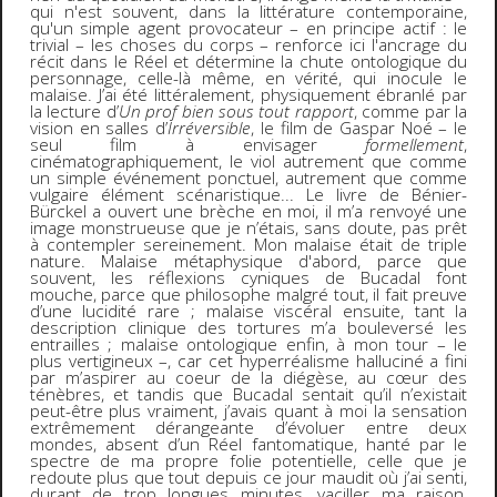
qui n'est souvent, dans la littérature contemporaine,
qu'un simple agent provocateur – en principe actif : le
trivial – les choses du corps – renforce ici l'ancrage du
récit dans le Réel et détermine la chute ontologique du
personnage, celle-là même, en vérité, qui inocule le
malaise. J’ai été littéralement, physiquement ébranlé par
la lecture d’
Un prof bien sous tout rapport
, comme par la
vision en salles d’
Irréversible
, le film de Gaspar Noé – le
seul film à envisager
formellement
,
cinématographiquement, le viol autrement que comme
un simple événement ponctuel, autrement que comme
vulgaire élément scénaristique... Le livre de Bénier-
Bürckel a ouvert une brèche en moi, il m’a renvoyé une
image monstrueuse que je n’étais, sans doute, pas prêt
à contempler sereinement. Mon malaise était de triple
nature. Malaise métaphysique d'abord, parce que
souvent, les réflexions cyniques de Bucadal font
mouche, parce que philosophe malgré tout, il fait preuve
d’une lucidité rare ; malaise viscéral ensuite, tant la
description clinique des tortures m’a bouleversé les
entrailles ; malaise ontologique enfin, à mon tour – le
plus vertigineux –, car cet hyperréalisme halluciné a fini
par m’aspirer au coeur de la diégèse, au cœur des
ténèbres, et tandis que Bucadal sentait qu’il n’existait
peut-être plus vraiment, j’avais quant à moi la sensation
extrêmement dérangeante d’évoluer entre deux
mondes, absent d’un Réel fantomatique, hanté par le
spectre de ma propre folie potentielle, celle que je
redoute plus que tout depuis ce jour maudit où j’ai senti,
durant de trop longues minutes, vaciller ma raison,