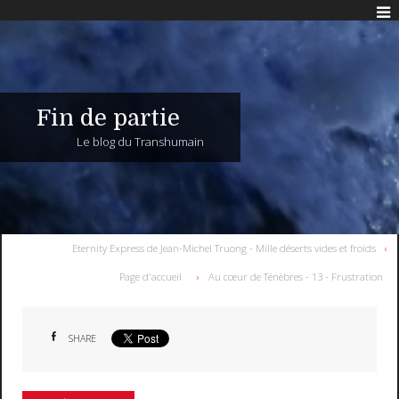
Fin de partie
Le blog du Transhumain
Eternity Express de Jean-Michel Truong - Mille déserts vides et froids
Page d'accueil
Au cœur de Ténèbres - 13 - Frustration
SHARE