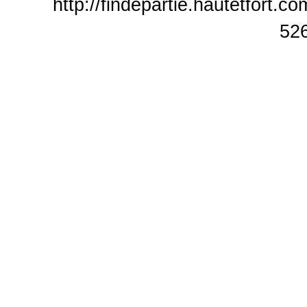
http://findepartie.hautetfort.
52