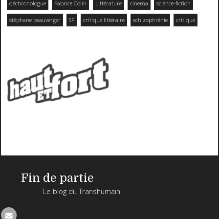
déchronologue
Fabrice Colin
Littérature
cinema
science-fiction
stéphane beauverger
SF
critique littéraire
schizophrénie
critique
Fin de partie
Le blog du Transhumain