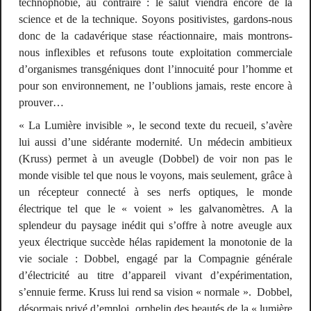
technophobie, au contraire : le salut viendra encore de la
science et de la technique. Soyons positivistes, gardons-nous
donc de la cadavérique stase réactionnaire, mais montrons-
nous inflexibles et refusons toute exploitation commerciale
d’organismes transgéniques dont l’innocuité pour l’homme et
pour son environnement, ne l’oublions jamais, reste encore à
prouver…
« La Lumière invisible », le second texte du recueil, s’avère
lui aussi d’une sidérante modernité. Un médecin ambitieux
(Kruss) permet à un aveugle (Dobbel) de voir non pas le
monde visible tel que nous le voyons, mais seulement, grâce à
un récepteur connecté à ses nerfs optiques, le
monde
électrique
tel que le « voient » les galvanomètres. A la
splendeur du paysage inédit qui s’offre à notre aveugle aux
yeux électrique succède hélas rapidement la monotonie de la
vie sociale : Dobbel, engagé par la Compagnie générale
d’électricité au titre d’appareil vivant d’expérimentation,
s’ennuie ferme. Kruss lui rend sa vision « normale ». Dobbel,
désormais privé d’emploi, orphelin des beautés de la « lumière