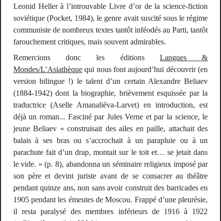
Leonid Heller à l’introuvable
Livre d’or de la science-fiction
soviétique
(Pocket, 1984), le genre avait suscité sous le régime
communiste de nombreux textes tantôt inféodés au Parti, tantôt
farouchement critiques, mais souvent admirables.
Remercions donc les éditions
Langues &
Mondes/L’Asiathèque
qui nous font aujourd’hui découvrir (en
version bilingue !) le talent d’un certain Alexandre Beliaev
(1884-1942) dont la biographie, brièvement esquissée par la
traductrice (Aselle Amanaliéva-Larvet) en introduction, est
déjà un roman... Fasciné par Jules Verne et par la science, le
jeune Beliaev «
construisait des ailes en paille, attachait des
balais à ses bras ou s’accrochait à un parapluie ou à un
parachute fait d’un drap, montait sur le toit et… se jetait dans
le vide.
» (p. 8), abandonna un séminaire religieux imposé par
son père et devint juriste avant de se consacrer au théâtre
pendant quinze ans, non sans avoir construit des barricades en
1905 pendant les émeutes de Moscou. Frappé d’une pleurésie,
il resta paralysé des membres inférieurs de 1916 à 1922