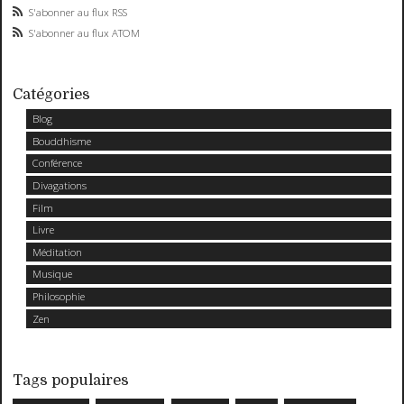
S'abonner au flux RSS
S'abonner au flux ATOM
Catégories
Blog
Bouddhisme
Conférence
Divagations
Film
Livre
Méditation
Musique
Philosophie
Zen
Tags populaires