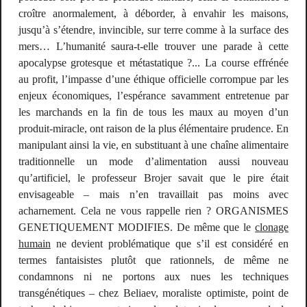
croître anormalement, à déborder, à envahir les maisons,
jusqu’à s’étendre, invincible, sur terre comme à la surface des
mers… L’humanité saura-t-elle trouver une parade à cette
apocalypse grotesque et métastatique ?... La course effrénée
au profit, l’impasse d’une éthique officielle corrompue par les
enjeux économiques, l’espérance savamment entretenue par
les marchands en la fin de tous les maux au moyen d’un
produit-miracle, ont raison de la plus élémentaire prudence. En
manipulant ainsi la vie, en substituant à une chaîne alimentaire
traditionnelle un mode d’alimentation aussi nouveau
qu’artificiel, le professeur Brojer savait que le pire était
envisageable – mais n’en travaillait pas moins avec
acharnement. Cela ne vous rappelle rien ?
ORGANISMES
GENETIQUEMENT MODIFIES
. De même que le
clonage
humain
ne devient problématique que s’il est considéré en
termes fantaisistes plutôt que rationnels, de même ne
condamnons ni ne portons aux nues les techniques
transgénétiques – chez Beliaev, moraliste optimiste, point de