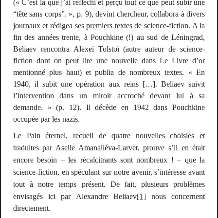
(«
C’est là que j’ai réfléchi et perçu tout ce que peut subir une
“tête sans corps”
. », p. 9), devint chercheur, collabora à divers
journaux et rédigea ses premiers textes de science-fiction. A la
fin des années trente, à Pouchkine (!) au sud de Léningrad,
Beliaev rencontra Alexeï Tolstoï (autre auteur de science-
fiction dont on peut lire une nouvelle dans
Le Livre d’or
mentionné plus haut) et publia de nombreux textes. «
En
1940, il subit une opération aux reins
[…]
. Beliaev suivit
l’intervention dans un miroir accroché devant lui à sa
demande.
» (p. 12). Il décède en 1942 dans Pouchkine
occupée par les nazis.
Le Pain éternel
, recueil de quatre nouvelles choisies et
traduites par Aselle Amanaliéva-Larvet, prouve s’il en était
encore besoin – les récalcitrants sont nombreux ! – que la
science-fiction, en spéculant sur notre avenir, s’intéresse avant
tout à notre temps présent. De fait, plusieurs problèmes
[1]
envisagés ici par Alexandre Beliaev
nous concernent
directement.