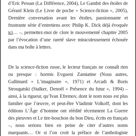
d’Eric Pessan (La Différence, 2004),
Le Gambit des étoiles
de
Gérard Klein (Le Livre de poche « Science-fiction », 2005),
Dernière conversation avant les étoiles
, passionnante et
frustrante série d’entretiens avec Philip K. Dick déjà évoquée
ici
… –, permettez-moi de clore le mouvementé chapitre 2005
par l’évocation d’une rareté slave miraculeusement échouée
dans ma boîte à lettres.
De la science-fiction russe, le lecteur français ne connaît rien
ou presque : hormis Evgueni Zamiatine (
Nous autres
,
Gallimard « L’imaginaire », 1971) et Arcadi & Boris
Strougatski (
Stalker
, Denoël « Présence du futur », 1994) –
ainsi, à la rigueur, qu’Ivan Efremov, dont le nom nous est plus
familier que l’œuvre, et peut-être Vladimir Volkoff, dont les
éditions L’Âge d’homme ont réédité récemment
La Guerre
des pieuvres
et
Le tire-bouchon du bon Dieu
, écrits en français
–, nous serions bien en peine de citer d’autres noms
marquants… Or si l’on croit la préface de l’anthologiste