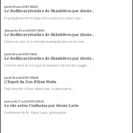
lundi 06
mai 2019
12h24
Le Bodhicaryâvatâra de Shantideva par Alexis...
Prajnâpâramitâ Hridaya Sutra (sûtra du coeur) par...
dimanche 21
avril 2019
11h35
Le Bodhicaryâvatâra de Shântideva par Alexis...
Cloche du soir d'un temple enveloppé dans la brume,...
jeudi 18
avril 2019
10h51
Le Bodhicaryâvatâra de Shantideva par Alexis...
Comme dans la nuit que provoquent de lourds nuages...
jeudi 18
avril 2019
00h02
L'Esprit du Zen d'Alan Watts
Déjà familier d’Alan Watts avec la découverte,...
mercredi 17
avril 2019
23h50
Le rite selon Confucius par Alexis Lavis
Conférence de M. Alexis Lavis, philosophe,...