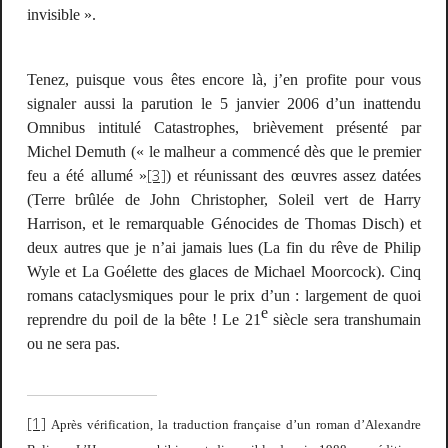
invisible ».
Tenez, puisque vous êtes encore là, j’en profite pour vous
signaler aussi la parution le 5 janvier 2006 d’un inattendu
Omnibus intitulé
Catastrophes
, brièvement présenté par
Michel Demuth («
le malheur a commencé dès que le premier
[3]
feu a été allumé
»
) et réunissant des œuvres assez datées
(
Terre brûlée
de John Christopher,
Soleil vert
de Harry
Harrison
,
et le remarquable
Génocides
de Thomas Disch) et
deux autres que je n’ai jamais lues (
La fin du rêve
de Philip
Wyle et
La Goélette des glaces
de Michael Moorcock). Cinq
romans cataclysmiques pour le prix d’un : largement de quoi
e
reprendre du poil de la bête ! Le 21
siècle sera transhumain
ou ne sera pas.
[1]
Après vérification, la traduction française d’un roman d’Alexandre