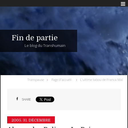
Fin de partie
Le blog du Transhumain
Transpause
Page d'accueil
L'ultime tabou de Franca Maï
SHARE
2005.
31. DÉCEMBRE