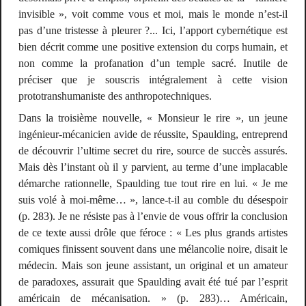
invisible », voit comme vous et moi, mais le monde n’est-il
pas d’une tristesse à pleurer ?... Ici, l’apport cybernétique est
bien décrit comme une positive extension du corps humain, et
non comme la profanation d’un temple sacré. Inutile de
préciser que je souscris intégralement à cette vision
prototranshumaniste des anthropotechniques.
Dans la troisième nouvelle, « Monsieur le rire », un jeune
ingénieur-mécanicien avide de réussite, Spaulding, entreprend
de découvrir l’ultime secret du rire, source de succès assurés.
Mais dès l’instant où il y parvient, au terme d’une implacable
démarche rationnelle, Spaulding tue tout rire en lui. «
Je me
suis volé à moi-même
… », lance-t-il au comble du désespoir
(p. 283). Je ne résiste pas à l’envie de vous offrir la conclusion
de ce texte aussi drôle que féroce : «
Les plus grands artistes
comiques finissent souvent dans une mélancolie noire, disait le
médecin. Mais son jeune assistant, un original et un amateur
de paradoxes, assurait que Spaulding avait été tué par l’esprit
américain de mécanisation.
» (p. 283)… Américain,