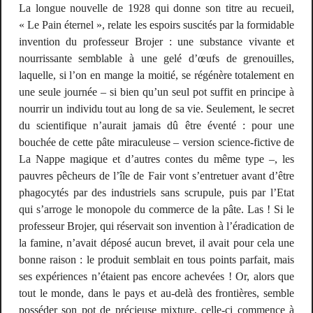
La longue nouvelle de 1928 qui donne son titre au recueil,
« Le Pain éternel », relate les espoirs suscités par la formidable
invention du professeur Brojer : une substance vivante et
nourrissante semblable à une gelé d’œufs de grenouilles,
laquelle, si l’on en mange la moitié, se régénère totalement en
une seule journée – si bien qu’un seul pot suffit en principe à
nourrir un individu tout au long de sa vie. Seulement, le secret
du scientifique n’aurait jamais dû être éventé : pour une
bouchée de cette pâte miraculeuse – version science-fictive de
La Nappe magique et d’autres contes du même type –, les
pauvres pêcheurs de l’île de Fair vont s’entretuer avant d’être
phagocytés par des industriels sans scrupule, puis par l’Etat
qui s’arroge le monopole du commerce de la pâte. Las ! Si le
professeur Brojer, qui réservait son invention à l’éradication de
la famine, n’avait déposé aucun brevet, il avait pour cela une
bonne raison : le produit semblait en tous points parfait, mais
ses expériences n’étaient pas encore achevées ! Or, alors que
tout le monde, dans le pays et au-delà des frontières, semble
posséder son pot de précieuse mixture, celle-ci commence à