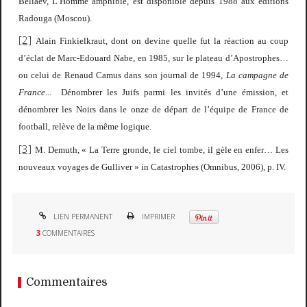
Beliaev,
L’Homme amphibie
, est disponible depuis 1988 aux éditions
Radouga (Moscou).
[2]
Alain Finkielkraut, dont on devine quelle fut la réaction au coup
d’éclat de Marc-Edouard Nabe, en 1985, sur le plateau d’Apostrophes…
ou celui de Renaud Camus dans son journal de 1994,
La campagne de
France
... Dénombrer les Juifs parmi les invités d’une émission, et
dénombrer les Noirs dans le onze de départ de l’équipe de France de
football, relève de la même logique.
[3]
M. Demuth, « La Terre gronde, le ciel tombe, il gèle en enfer… Les
nouveaux voyages de Gulliver » in
Catastrophes
(Omnibus, 2006), p. IV.
LIEN PERMANENT
IMPRIMER
3
COMMENTAIRES
Commentaires