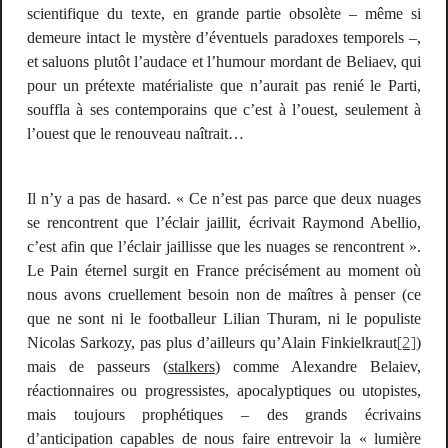
scientifique du texte, en grande partie obsolète – même si
demeure intact le mystère d’éventuels paradoxes temporels –,
et saluons plutôt l’audace et l’humour mordant de Beliaev, qui
pour un prétexte matérialiste que n’aurait pas renié le Parti,
souffla à ses contemporains que c’est à l’ouest, seulement à
l’ouest que le renouveau naîtrait…
Il n’y a pas de hasard. « Ce n’est pas parce que deux nuages
se rencontrent que l’éclair jaillit, écrivait Raymond Abellio,
c’est afin que l’éclair jaillisse que les nuages se rencontrent ».
Le Pain éternel
surgit en France précisément au moment où
nous avons cruellement besoin non de maîtres à penser (ce
que ne sont ni le footballeur Lilian Thuram, ni le populiste
[2]
Nicolas Sarkozy, pas plus d’ailleurs qu’Alain Finkielkraut
)
mais de passeurs (
stalkers
) comme Alexandre Belaiev,
réactionnaires ou progressistes, apocalyptiques ou utopistes,
mais toujours
prophétiques
– des grands écrivains
d’anticipation capables de nous faire entrevoir la « lumière