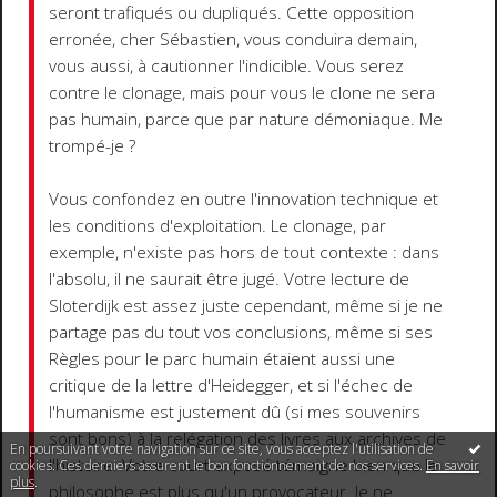
seront trafiqués ou dupliqués. Cette opposition
erronée, cher Sébastien, vous conduira demain,
vous aussi, à cautionner l'indicible. Vous serez
contre le clonage, mais pour vous le clone ne sera
pas humain, parce que par nature démoniaque. Me
trompé-je ?
Vous confondez en outre l'innovation technique et
les conditions d'exploitation. Le clonage, par
exemple, n'existe pas hors de tout contexte : dans
l'absolu, il ne saurait être jugé. Votre lecture de
Sloterdijk est assez juste cependant, même si je ne
partage pas du tout vos conclusions, même si ses
Règles pour le parc humain étaient aussi une
critique de la lettre d'Heidegger, et si l'échec de
l'humanisme est justement dû (si mes souvenirs
sont bons) à la relégation des livres aux archives de
En poursuivant votre navigation sur ce site, vous acceptez l'utilisation de
l'histoire. Votre court exposé témoigne bien que le
cookies. Ces derniers assurent le bon fonctionnement de nos services.
En savoir
plus
.
philosophe est plus qu'un provocateur. Je ne