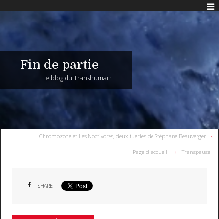
Fin de partie
Le blog du Transhumain
Chromozone et Les Noctivores, deux tueries de Stéphane Beauverger
Page d'accueil
Transpause
SHARE