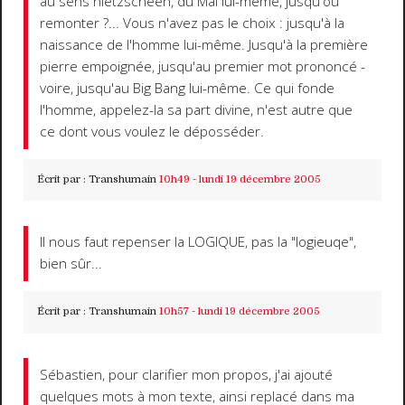
au sens nietzschéen, du Mal lui-même, jusqu'où
remonter ?... Vous n'avez pas le choix : jusqu'à la
naissance de l'homme lui-même. Jusqu'à la première
pierre empoignée, jusqu'au premier mot prononcé -
voire, jusqu'au Big Bang lui-même. Ce qui fonde
l'homme, appelez-la sa part divine, n'est autre que
ce dont vous voulez le déposséder.
Écrit par :
Transhumain
10h49
-
lundi 19
décembre 2005
Il nous faut repenser la LOGIQUE, pas la "logieuqe",
bien sûr...
Écrit par :
Transhumain
10h57
-
lundi 19
décembre 2005
Sébastien, pour clarifier mon propos, j'ai ajouté
quelques mots à mon texte, ainsi replacé dans ma