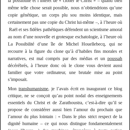
la possibilité et l’intérêt de « cloner le Christ » – quand bien
même telle chose serait possible, nous n’obtiendrions qu’une
copie génétique, un corps plu sou moins identique, mais
certainement pas une copie du Christ lui-même –, à l’heure où
Raël et ses fidèles pathétiques défendent un scientisme amoral
au nom d’une nouvelle et grotesque eschatologie, à l’heure où
La Possibilité d’une île
de Michel Houellebecq, qui ne
recourre à la figure du clone qu’à d’habiles fins morales et
narratives, est mal compris par des médias et un
poussah
décérébrés, à l’heure donc où le clone vous devient aussi
familier que votre ordinateur, une brutale mise au point
s’imposait.
Mon
transhumanisme
, je l’avais écrit en inaugurant ce blog
critique, ne se conçoit qu’au point nodal des enseignements
essentiels du Christ et de Zarathoustra, c’est-à-dire qu’il se
propose de considérer aussi bien l’amour du prochain que
l’amour du plus lointain : « Dans le plus strict respect de la
dignité humaine – ce qui nous distingue fondamentalement