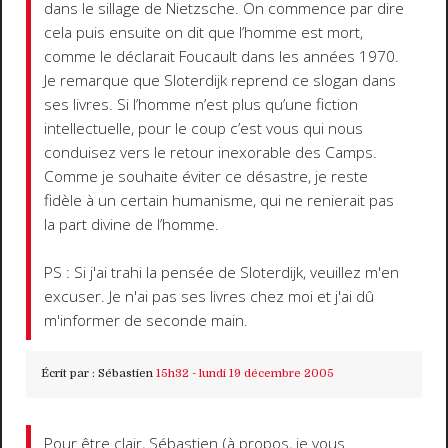
dans le sillage de Nietzsche. On commence par dire
cela puis ensuite on dit que l’homme est mort,
comme le déclarait Foucault dans les années 1970.
Je remarque que Sloterdijk reprend ce slogan dans
ses livres. Si l’homme n’est plus qu’une fiction
intellectuelle, pour le coup c’est vous qui nous
conduisez vers le retour inexorable des Camps.
Comme je souhaite éviter ce désastre, je reste
fidèle à un certain humanisme, qui ne renierait pas
la part divine de l’homme.
PS : Si j'ai trahi la pensée de Sloterdijk, veuillez m'en
excuser. Je n'ai pas ses livres chez moi et j'ai dû
m'informer de seconde main.
Écrit par :
Sébastien
15h32
-
lundi 19
décembre 2005
Pour être clair, Sébastien (à propos, je vous