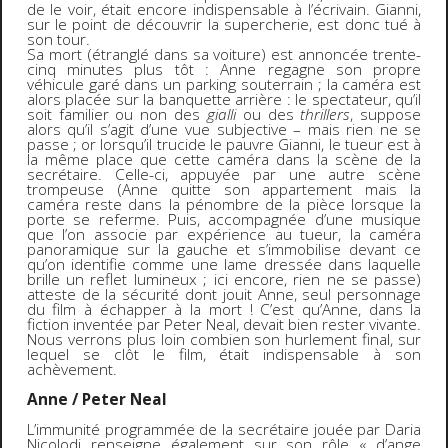
de le voir, était encore indispensable à l’écrivain. Gianni,
sur le point de découvrir la supercherie, est donc tué à
son tour.
Sa mort (étranglé dans sa voiture) est annoncée trente-
cinq minutes plus tôt : Anne regagne son propre
véhicule garé dans un parking souterrain ; la caméra est
alors placée sur la banquette arrière : le spectateur, qu’il
soit familier ou non des
gialli
ou des
thrillers
, suppose
alors qu’il s’agit d’une vue subjective – mais rien ne se
passe ; or lorsqu’il trucide le pauvre Gianni, le tueur est à
la même place que cette caméra dans la scène de la
secrétaire. Celle-ci, appuyée par une autre scène
trompeuse (Anne quitte son appartement mais la
caméra reste dans la pénombre de la pièce lorsque la
porte se referme. Puis, accompagnée d’une musique
que l’on associe par expérience au tueur, la caméra
panoramique sur la gauche et s’immobilise devant ce
qu’on identifie comme une lame dressée dans laquelle
brille un reflet lumineux ; ici encore, rien ne se passe)
atteste de la sécurité dont jouit Anne, seul personnage
du film à échapper à la mort ! C’est qu’Anne, dans la
fiction inventée par Peter Neal, devait bien rester vivante.
Nous verrons plus loin combien son hurlement final, sur
lequel se clôt le film, était indispensable à son
achèvement.
Anne / Peter Neal
L’immunité programmée de la secrétaire jouée par Daria
Nicolodi renseigne également sur son rôle « d’ange