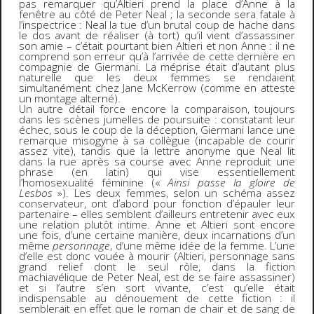
pas remarquer qu’Altieri prend la place d’Anne à la
fenêtre au côté de Peter Neal ; la seconde sera fatale à
l’inspectrice : Neal la tue d’un brutal coup de hache dans
le dos avant de réaliser (à tort) qu’il vient d’assassiner
son amie – c’était pourtant bien Altieri et non Anne : il ne
comprend son erreur qu’à l’arrivée de cette dernière en
compagnie de Giermani. La méprise était d’autant plus
naturelle que les deux femmes se rendaient
simultanément chez Jane McKerrow (comme en atteste
un montage alterné).
Un autre détail force encore la comparaison, toujours
dans les scènes jumelles de poursuite : constatant leur
échec, sous le coup de la déception, Giermani lance une
remarque misogyne à sa collègue (incapable de courir
assez vite), tandis que la lettre anonyme que Neal lit
dans la rue après sa course avec Anne reproduit une
phrase (en latin) qui vise essentiellement
l’homosexualité féminine («
Ainsi passe la gloire de
Lesbos
»). Les deux femmes, selon un schéma assez
conservateur, ont d’abord pour fonction d’épauler leur
partenaire – elles semblent d’ailleurs entretenir avec eux
une relation plutôt intime. Anne et Altieri sont encore
une fois, d’une certaine manière, deux incarnations d’un
même
personnage
, d’une même idée de la femme. L’une
d’elle est donc vouée à mourir (Altieri, personnage sans
grand relief dont le seul rôle, dans la fiction
machiavélique de Peter Neal, est de se faire assassiner)
et si l’autre s’en sort vivante, c’est qu’elle était
indispensable au dénouement de cette fiction : il
semblerait en effet que le roman de chair et de sang de