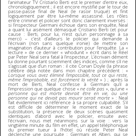
l’animateur TV Cristiano Berti est le premier d’entre eux,
chronologiquement ; il est encore mystifié par le tour de
passe-passe final de Neal (le rasoir truqué) et finit
logiquement par être lui-même assassiné. Les rôles
entre criminel et policier sont donc clairement inversés :
si l’inspecteur Giermani échoue dans son enquête, Neal
a quant lui aisément démasqué Cristiano Berti (et pour
cause : Berti, pour lui, n’est qu’un personnage à sa
merci) – c’est d’ailleurs le policier qui demande à
l’écrivain (non sans quelque ironie) de mettre son
imagination d’auteur à contribution pour l’enquête. La «
lecture » de ce dernier « whodunit » écrit dans le Réel
par Peter Neal sera fatal à l’inspecteur. L’écrivain dément
lui donne pourtant sciemment des indices, comme s’il ne
s’agissait que d’un roman : il cite Conan Doyle (la phrase
célèbre déjà notée dans mon chapitre précédent : «
Lorsque vous avez éliminé l’impossible, tout ce qui reste,
même l’improbable, est forcément la vérité
» ) ; après la
mort de Berti, Neal confesse à Giermani qu’il a
l’impression que quelque chose «
ne colle pas
», qu’une «
personne qui est morte devrait être en vie, ou une
personne qui ne devait pas mourir serait morte
» : Neal
fait évidemment ici référence à sa propre culpabilité. S’il
est difficile de déterminer le moment exact de la
substitution, la présence de deux scènes quasiment
identiques d’abord avec le policier, ensuite avec
l’écrivain, nous met néanmoins sur la voie : vers la
vingtième minute du film en effet, un appel téléphonique
du premier tueur à l’hôtel où réside Peter Neal
déclenche une poursuite : Giermani et Altieri, qui se