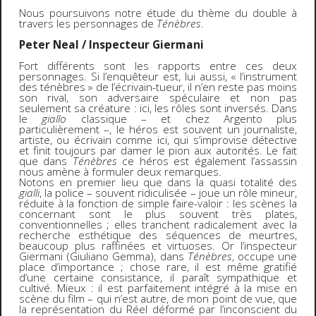
Nous poursuivons notre étude du thème du double à
travers les personnages de
Ténèbres
.
Peter Neal / Inspecteur Giermani
Fort différents sont les rapports entre ces deux
personnages. Si l’enquêteur est, lui aussi, « l’instrument
des ténèbres » de l’écrivain-tueur, il n’en reste pas moins
son rival, son adversaire spéculaire et non pas
seulement sa créature : ici, les rôles sont inversés. Dans
le
giallo
classique – et chez Argento plus
particulièrement –, le héros est souvent un journaliste,
artiste, ou écrivain comme ici, qui s’improvise détective
et finit toujours par damer le pion aux autorités. Le fait
que dans
Ténèbres
ce héros est également l’assassin
nous amène à formuler deux remarques.
Notons en premier lieu que dans la quasi totalité des
gialli
, la police – souvent ridiculisée – joue un rôle mineur,
réduite à la fonction de simple faire-valoir : les scènes la
concernant sont le plus souvent très plates,
conventionnelles ; elles tranchent radicalement avec la
recherche esthétique des séquences de meurtres,
beaucoup plus raffinées et virtuoses. Or l’inspecteur
Giermani (Giuliano Gemma), dans
Ténèbres
, occupe une
place d’importance ; chose rare, il est même gratifié
d’une certaine consistance, il paraît sympathique et
cultivé. Mieux : il est parfaitement intégré à la mise en
scène du film – qui n’est autre, de mon point de vue, que
la représentation du Réel déformé par l’inconscient du