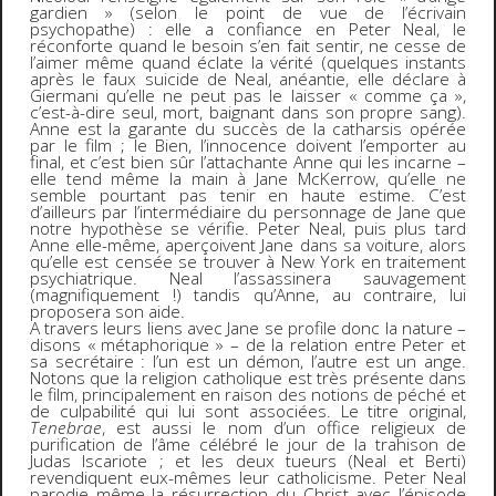
gardien » (selon le point de vue de l’écrivain
psychopathe) : elle a confiance en Peter Neal, le
réconforte quand le besoin s’en fait sentir, ne cesse de
l’aimer même quand éclate la vérité (quelques instants
après le faux suicide de Neal, anéantie, elle déclare à
Giermani qu’elle ne peut pas le laisser « comme ça »,
c’est-à-dire seul, mort, baignant dans son propre sang).
Anne est la garante du succès de la catharsis opérée
par le film ; le Bien, l’innocence doivent l’emporter au
final, et c’est bien sûr l’attachante Anne qui les incarne –
elle tend même la main à Jane McKerrow, qu’elle ne
semble pourtant pas tenir en haute estime. C’est
d’ailleurs par l’intermédiaire du personnage de Jane que
notre hypothèse se vérifie. Peter Neal, puis plus tard
Anne elle-même, aperçoivent Jane dans sa voiture, alors
qu’elle est censée se trouver à New York en traitement
psychiatrique. Neal l’assassinera sauvagement
(magnifiquement !) tandis qu’Anne, au contraire, lui
proposera son aide.
A travers leurs liens avec Jane se profile donc la nature –
disons « métaphorique » – de la relation entre Peter et
sa secrétaire : l’un est un démon, l’autre est un ange.
Notons que la religion catholique est très présente dans
le film, principalement en raison des notions de péché et
de culpabilité qui lui sont associées. Le titre original,
Tenebrae
, est aussi le nom d’un office religieux de
purification de l’âme célébré le jour de la trahison de
Judas Iscariote ; et les deux tueurs (Neal et Berti)
revendiquent eux-mêmes leur catholicisme. Peter Neal
parodie même la résurrection du Christ avec l’épisode