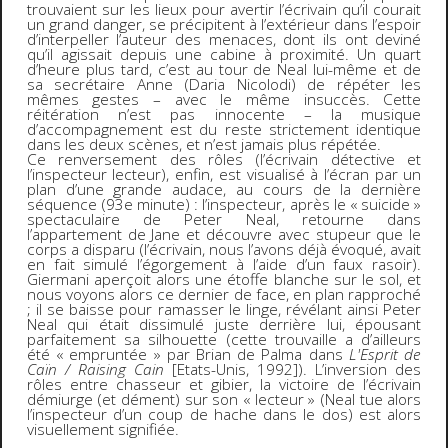
trouvaient sur les lieux pour avertir l’écrivain qu’il courait
un grand danger, se précipitent à l’extérieur dans l’espoir
d’interpeller l’auteur des menaces, dont ils ont deviné
qu’il agissait depuis une cabine à proximité. Un quart
d’heure plus tard, c’est au tour de Neal lui-même et de
sa secrétaire Anne (Daria Nicolodi) de répéter les
mêmes gestes – avec le même insuccès. Cette
réitération n’est pas innocente – la musique
d’accompagnement est du reste strictement identique
dans les deux scènes, et n’est jamais plus répétée.
Ce renversement des rôles (l’écrivain détective et
l’inspecteur lecteur), enfin, est visualisé à l’écran par un
plan d’une grande audace, au cours de la dernière
séquence (93e minute) : l’inspecteur, après le « suicide »
spectaculaire de Peter Neal, retourne dans
l’appartement de Jane et découvre avec stupeur que le
corps a disparu (l’écrivain, nous l’avons déjà évoqué, avait
en fait simulé l’égorgement à l’aide d’un faux rasoir).
Giermani aperçoit alors une étoffe blanche sur le sol, et
nous voyons alors ce dernier de face, en plan rapproché
; il se baisse pour ramasser le linge, révélant ainsi Peter
Neal qui était dissimulé juste derrière lui, épousant
parfaitement sa silhouette (cette trouvaille a d’ailleurs
été « empruntée » par Brian de Palma dans
L'Esprit de
Caïn / Raising Cain
[Etats-Unis, 1992]). L’inversion des
rôles entre chasseur et gibier, la victoire de l’écrivain
démiurge (et dément) sur son « lecteur » (Neal tue alors
l’inspecteur d’un coup de hache dans le dos) est alors
visuellement signifiée.