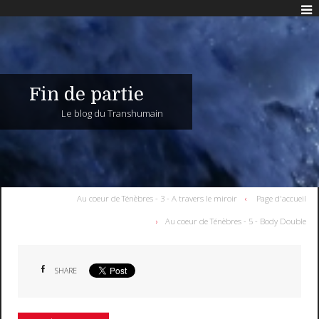
Fin de partie
Le blog du Transhumain
Au coeur de Ténèbres - 3 - A travers le miroir
Page d'accueil
Au coeur de Ténèbres - 5 - Body Double
SHARE