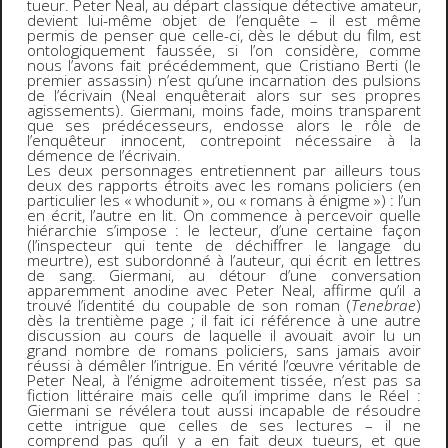
tueur. Peter Neal, au départ classique détective amateur,
devient lui-même objet de l’enquête – il est même
permis de penser que celle-ci, dès le début du film, est
ontologiquement faussée, si l’on considère, comme
nous l’avons fait précédemment, que Cristiano Berti (le
premier assassin) n’est qu’une incarnation des pulsions
de l’écrivain (Neal enquêterait alors sur ses propres
agissements). Giermani, moins fade, moins transparent
que ses prédécesseurs, endosse alors le rôle de
l’enquêteur innocent, contrepoint nécessaire à la
démence de l’écrivain.
Les deux personnages entretiennent par ailleurs tous
deux des rapports étroits avec les romans policiers (en
particulier les « whodunit », ou « romans à énigme ») : l’un
en écrit, l’autre en lit. On commence à percevoir quelle
hiérarchie s’impose : le lecteur, d’une certaine façon
(l’inspecteur qui tente de déchiffrer le langage du
meurtre), est subordonné à l’auteur, qui écrit en lettres
de sang. Giermani, au détour d’une conversation
apparemment anodine avec Peter Neal, affirme qu’il a
trouvé l’identité du coupable de son roman (
Tenebrae
)
dès la trentième page ; il fait ici référence à une autre
discussion au cours de laquelle il avouait avoir lu un
grand nombre de romans policiers, sans jamais avoir
réussi à démêler l’intrigue. En vérité l’œuvre véritable de
Peter Neal, à l’énigme adroitement tissée, n’est pas sa
fiction littéraire mais celle qu’il imprime dans le Réel :
Giermani se révélera tout aussi incapable de résoudre
cette intrigue que celles de ses lectures – il ne
comprend pas qu’il y a en fait deux tueurs, et que