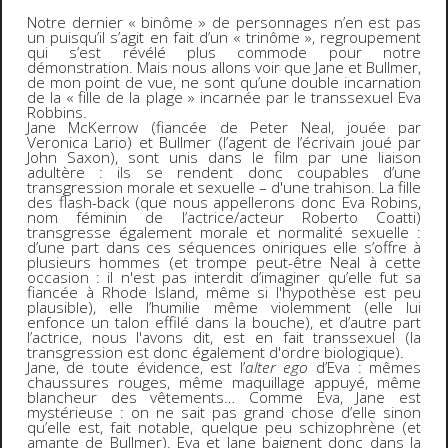
Notre dernier « binôme » de personnages n’en est pas
un puisqu’il s’agit en fait d’un « trinôme », regroupement
qui s’est révélé plus commode pour notre
démonstration. Mais nous allons voir que Jane et Bullmer,
de mon point de vue, ne sont qu’une double incarnation
de la « fille de la plage » incarnée par le transsexuel Eva
Robbins.
Jane McKerrow (fiancée de Peter Neal, jouée par
Veronica Lario) et Bullmer (l’agent de l’écrivain joué par
John Saxon), sont unis dans le film par une liaison
adultère : ils se rendent donc coupables d’une
transgression morale et sexuelle – d'une trahison. La fille
des flash-back (que nous appellerons donc Eva Robins,
nom féminin de l’actrice/acteur Roberto Coatti)
transgresse également morale et normalité sexuelle :
d’une part dans ces séquences oniriques elle s’offre à
plusieurs hommes (et trompe peut-être Neal à cette
occasion : il n'est pas interdit d’imaginer qu’elle fut sa
fiancée à Rhode Island, même si l'hypothèse est peu
plausible), elle l’humilie même violemment (elle lui
enfonce un talon effilé dans la bouche), et d’autre part
l’actrice, nous l'avons dit, est en fait transsexuel (la
transgression est donc également d'ordre biologique).
Jane, de toute évidence, est l’
alter ego
d’Eva : mêmes
chaussures rouges, même maquillage appuyé, même
blancheur des vêtements… Comme Eva, Jane est
mystérieuse : on ne sait pas grand chose d’elle sinon
qu’elle est, fait notable, quelque peu schizophrène (et
amante de Bullmer). Eva et Jane baignent donc dans la