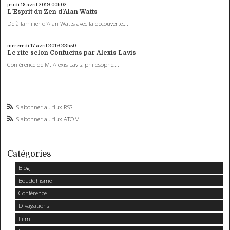
jeudi 18
avril 2019
00h02
L'Esprit du Zen d'Alan Watts
Déjà familier d’Alan Watts avec la découverte,...
mercredi 17
avril 2019
23h50
Le rite selon Confucius par Alexis Lavis
Conférence de M. Alexis Lavis, philosophe,...
S'abonner au flux RSS
S'abonner au flux ATOM
Catégories
Blog
Bouddhisme
Conférence
Divagations
Film