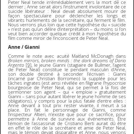
Peter Neal tende irrémédiablement vers la mort de ce
dernier ; Anne serait alors l’instrument involontaire de ce
suicide libérateur : Neal devait absolument mourir de
façon spectaculaire pour déclencher les longs et
vibrants hurlements de la secrétaire, qui ferment le film.
Nous verrons plus loin que cette hypothèse du « suicide
» n’est pas qu’un délire d’interprétation – du moins si l’on
veut bien accorder quelque crédit à mon hypothèse du
film comme miroir de l’inconscient de Peter Neal.
Anne / Gianni
Comme le note avec acuité Maitland McDonagh dans
Broken mirrors, broken minds : the dark dreams of Dario
Argento
[9]
, le jeune Gianni (stagiaire de Bullmer, l’agent
de Peter Neal) constitue le pendant masculin d’Anne,
son double destiné à seconder l’écrivain : Gianni
(incarné par Christian Borromeo) la supplée pour les
tâches ingrates (est ainsi révélée en filigrane l’hypocrisie
bourgeoise de Peter Neal, qui se permet à la fois de
sermonner son agent – qui « emploie » gratuitement
Gianni – sans pour autant libérer le jeune homme de ses
obligations), y compris pour la plus fatale d’entre elles :
Anne devant à tout prix rester vivante, il meurt à sa
place. En fait le personnage de Gianni, comme
l’inspecteur Altieri, n’existe que pour ce sacrifice, pour
permettre à Anne de survivre aux événements. Être
témoin de l’assassinat de Cristiano Berti aurait dû être
en effet le rôle de la secrétaire et amie de Peter Neal,
mais le témoin devait disparaître et Anne, nous venons