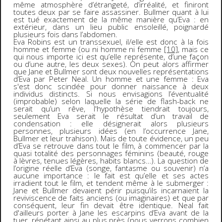
même atmosphère d’étrangeté, d’irréalité, et finiront
toutes deux par se faire assassiner. Bullmer quant à lui
est tué exactement de la même manière qu’Eva : en
extérieur, dans un lieu public ensoleillé, poignardé
plusieurs fois dans l’abdomen.
Eva Robins est un transsexuel, il/elle est donc à la fois
homme et femme (ou ni homme ni femme
[10]
, mais ce
qui nous importe ici est qu’elle représente, d’une façon
ou d’une autre, les deux sexes). On peut alors affirmer
que Jane et Bullmer sont deux nouvelles représentations
d’Eva par Peter Neal. Un homme et une femme : Eva
s'est donc scindée pour donner naissance à deux
individus distincts. Si nous envisagions l’éventualité
(improbable) selon laquelle la série de flash-back ne
serait qu’un rêve, l'hypothèse tiendrait toujours,
seulement Eva serait le résultat d’un travail de
condensation : elle désignerait alors plusieurs
personnes, plusieurs idées (en l’occurrence Jane,
Bullmer et leur trahison). Mais de toute évidence, un peu
d’Eva se retrouve dans tout le film, à commencer par la
quasi totalité des personnages féminins (beauté, rouge
à lèvres, tenues légères, habits blancs…). La question de
l’origine réelle d’Eva (songe, fantasme ou souvenir) n’a
aucune importance : le fait est qu’elle et ses actes
irradient tout le film, et tendent même à le submerger :
Jane et Bullmer devaient périr puisqu’ils incarnaient la
reviviscence de faits anciens (ou imaginaires) et que par
conséquent, leur fin devait être identique. Neal fait
d'ailleurs porter à Jane les escarpins d’Eva avant de la
tuer, répétant ainsi au plus près (nous verrons combien