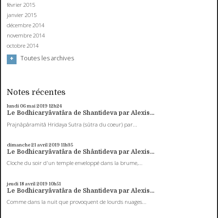
février 2015
janvier 2015
décembre 2014
novembre 2014
octobre 2014
Toutes les archives
Notes récentes
lundi 06
mai 2019
12h24
Le Bodhicaryâvatâra de Shantideva par Alexis...
Prajnâpâramitâ Hridaya Sutra (sûtra du coeur) par...
dimanche 21
avril 2019
11h35
Le Bodhicaryâvatâra de Shântideva par Alexis...
Cloche du soir d'un temple enveloppé dans la brume,...
jeudi 18
avril 2019
10h51
Le Bodhicaryâvatâra de Shantideva par Alexis...
Comme dans la nuit que provoquent de lourds nuages...