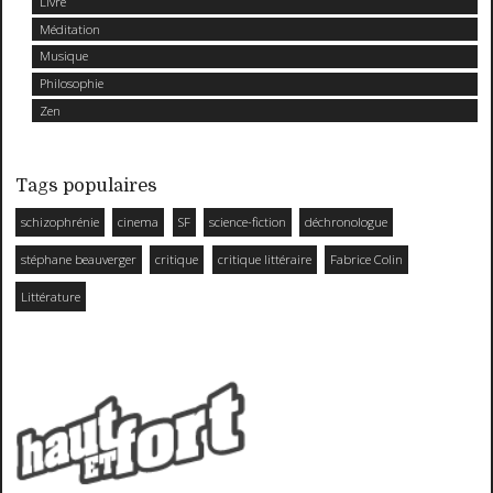
Livre
Méditation
Musique
Philosophie
Zen
Tags populaires
schizophrénie
cinema
SF
science-fiction
déchronologue
stéphane beauverger
critique
critique littéraire
Fabrice Colin
Littérature