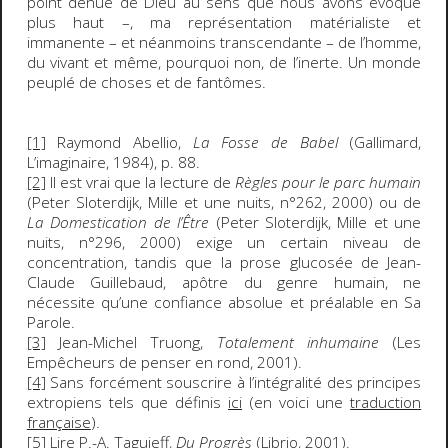
point dénué de Dieu au sens que nous avons évoqué
plus haut –, ma représentation matérialiste et
immanente – et néanmoins transcendante – de l’homme,
du vivant et même, pourquoi non, de l’inerte. Un monde
peuplé de choses et de fantômes.
[1]
Raymond Abellio,
La Fosse de Babel
(Gallimard,
L’imaginaire, 1984), p. 88.
[2]
Il est vrai que la lecture de
Règles pour le parc humain
(Peter Sloterdijk, Mille et une nuits, n°262, 2000) ou de
La Domestication de l’Être
(Peter Sloterdijk, Mille et une
nuits, n°296, 2000) exige un certain niveau de
concentration, tandis que la prose glucosée de Jean-
Claude Guillebaud, apôtre du genre humain, ne
nécessite qu’une confiance absolue et préalable en Sa
Parole.
[3]
Jean-Michel Truong,
Totalement inhumaine
(Les
Empêcheurs de penser en rond, 2001).
[4]
Sans forcément souscrire à l’intégralité des principes
extropiens tels que définis
ici
(en voici une
traduction
française
).
[5]
Lire P.-A. Taguieff,
Du Progrès
(Librio, 2001).