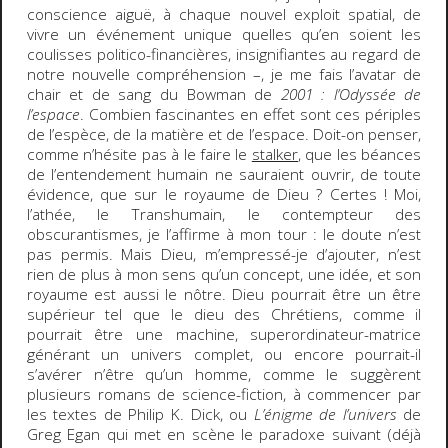
conscience aiguë, à chaque nouvel exploit spatial, de
vivre un événement unique quelles qu’en soient les
coulisses politico-financières, insignifiantes au regard de
notre nouvelle compréhension –, je me fais l’avatar de
chair et de sang du Bowman de
2001 : l’Odyssée de
l’espace
. Combien fascinantes en effet sont ces périples
de l’espèce, de la matière et de l’espace. Doit-on penser,
comme n’hésite pas à le faire le
stalker
, que les béances
de l’entendement humain ne sauraient ouvrir, de toute
évidence, que sur le royaume de Dieu ? Certes ! Moi,
l’athée, le Transhumain, le contempteur des
obscurantismes, je l’affirme à mon tour : le doute n’est
pas permis. Mais Dieu, m’empressé-je d’ajouter, n’est
rien de plus à mon sens qu’un concept, une idée, et son
royaume est aussi le nôtre. Dieu pourrait être un être
supérieur tel que le dieu des Chrétiens, comme il
pourrait être une machine, superordinateur-matrice
générant un univers complet, ou encore pourrait-il
s’avérer n’être qu’un homme, comme le suggèrent
plusieurs romans de science-fiction, à commencer par
les textes de Philip K. Dick, ou
L’énigme de l’univers
de
Greg Egan qui met en scène le paradoxe suivant (déjà