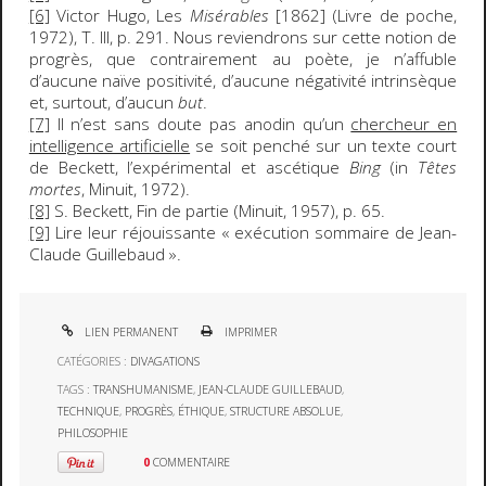
[6]
Victor Hugo, Les
Misérables
[1862] (Livre de poche,
1972), T. III, p. 291. Nous reviendrons sur cette notion de
progrès, que contrairement au poète, je n’affuble
d’aucune naïve positivité, d’aucune négativité intrinsèque
et, surtout, d’aucun
but
.
[7]
Il n’est sans doute pas anodin qu’un
chercheur en
intelligence artificielle
se soit penché sur un texte court
de Beckett, l’expérimental et ascétique
Bing
(in
Têtes
mortes
, Minuit, 1972).
[8]
S. Beckett, Fin de partie (Minuit, 1957), p. 65.
[9]
Lire leur réjouissante « exécution sommaire de Jean-
Claude Guillebaud ».
LIEN PERMANENT
IMPRIMER
CATÉGORIES :
DIVAGATIONS
TAGS :
TRANSHUMANISME
,
JEAN-CLAUDE GUILLEBAUD
,
TECHNIQUE
,
PROGRÈS
,
ÉTHIQUE
,
STRUCTURE ABSOLUE
,
PHILOSOPHIE
0
COMMENTAIRE