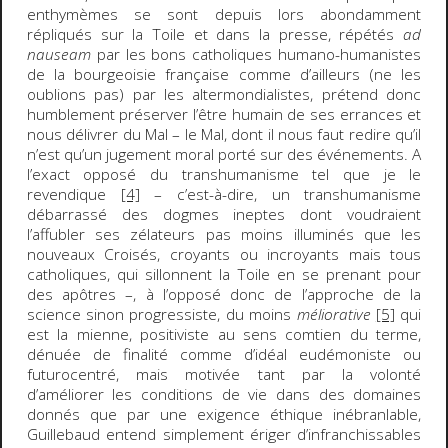
enthymèmes se sont depuis lors abondamment
répliqués sur la Toile et dans la presse, répétés
ad
nauseam
par les bons catholiques humano-humanistes
de la bourgeoisie française comme d’ailleurs (ne les
oublions pas) par les altermondialistes, prétend donc
humblement préserver l’être humain de ses errances et
nous délivrer du Mal – le Mal, dont il nous faut redire qu’il
n’est qu’un jugement moral porté sur des événements. A
l’exact opposé du transhumanisme tel que je le
revendique
[4]
– c’est-à-dire, un transhumanisme
débarrassé des dogmes ineptes dont voudraient
l’affubler ses zélateurs pas moins illuminés que les
nouveaux Croisés, croyants ou incroyants mais tous
catholiques, qui sillonnent la Toile en se prenant pour
des apôtres –, à l’opposé donc de l’approche de la
science sinon progressiste, du moins
méliorative
[5]
qui
est la mienne, positiviste au sens comtien du terme,
dénuée de finalité comme d’idéal eudémoniste ou
futurocentré, mais motivée tant par la volonté
d’améliorer les conditions de vie dans des domaines
donnés que par une exigence éthique inébranlable,
Guillebaud entend simplement ériger d’infranchissables