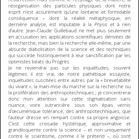
réorganisation des particules physiques dont notre
esprit n’est assurément qu’une lointaine et formidable
conséquence – dont la réalité métaphysique, en
dernière analyse, est imputable à la
Physis
et à rien
d’autre. Jean-Claude Guillebaud ne met plus seulement
en accusation les applications scientifiques dérivées de
la recherche, mais bien la recherche elle-même, par une
absurde diabolisation de la science et des techniques
qui succède historiquement à leur sanctification par les
optimistes béats du Progrès.
Je ne reviendrai pas sur les inquiétudes, souvent
légitimes il est vrai, de notre pathétique essayiste,
inquiétudes suscitées entre autres par la « brevetabilité
du vivant », la main-mise du marché sur la recherche ou
la prolifération des anthropotechniques ; je concentrerai
donc mon attention sur cette stigmatisation sans
nuance, voire outrancière sous son épais vernis
d’œcuménique tolérance, des anthropotechniques, que
l’auteur dresse en rempart contre sa propre angoisse.
C’est cette croisade hystérique, approximative et
grandiloquente contre la science – et non uniquement
contre le scientisme, comme il le prétend –, où sont