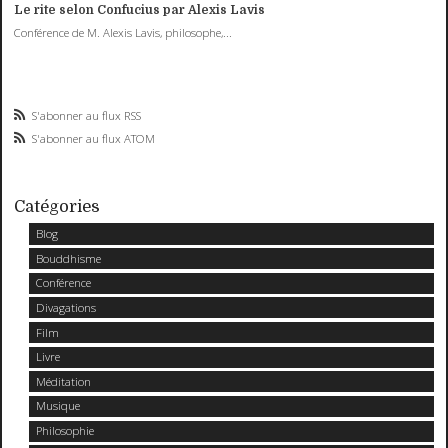
Le rite selon Confucius par Alexis Lavis
Conférence de M. Alexis Lavis, philosophe,...
S'abonner au flux RSS
S'abonner au flux ATOM
Catégories
Blog
Bouddhisme
Conférence
Divagations
Film
Livre
Méditation
Musique
Philosophie