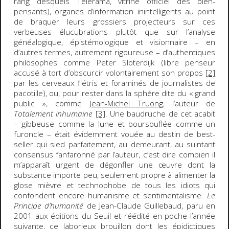
rang desquels Télérama, vitrine officiel des bien-
pensants), organes d’information inintelligents au point
de braquer leurs grossiers projecteurs sur ces
verbeuses élucubrations plutôt que sur l’analyse
généalogique, épistémologique et visionnaire – en
d’autres termes, autrement rigoureuse – d’authentiques
philosophes comme Peter Sloterdijk (libre penseur
accusé à tort d’obscurcir volontairement son propos
[2]
par les cerveaux flétris et foraminés de journalistes de
pacotille), ou, pour rester dans la sphère dite du « grand
public », comme
Jean-Michel Truong
, l’auteur de
Totalement inhumaine
[3]
. Une baudruche de cet acabit
– gibbeuse comme la lune et boursouflée comme un
furoncle – était évidemment vouée au destin de best-
seller qui sied parfaitement, au demeurant, au suintant
consensus fanfaronné par l’auteur, c’est dire combien il
m’apparaît urgent de dégonfler une œuvre dont la
substance importe peu, seulement propre à alimenter la
glose mièvre et technophobe de tous les idiots qui
confondent encore humanisme et sentimentalisme.
Le
Principe d’humanité
de Jean-Claude Guillebaud, paru en
2001 aux éditions du Seuil et réédité en poche l’année
suivante, ce laborieux brouillon dont les épidictiques