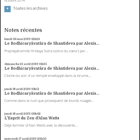
octobre 2014
Toutes les archives
Notes récentes
lundi 06
mai 2019
12h24
Le Bodhicaryâvatâra de Shantideva par Alexis...
Prajnâpâramitâ Hridaya Sutra (sûtra du coeur) par...
dimanche 21
avril 2019
11h35
Le Bodhicaryâvatâra de Shântideva par Alexis...
Cloche du soir d'un temple enveloppé dans la brume,...
jeudi 18
avril 2019
10h51
Le Bodhicaryâvatâra de Shantideva par Alexis...
Comme dans la nuit que provoquent de lourds nuages...
jeudi 18
avril 2019
00h02
L'Esprit du Zen d'Alan Watts
Déjà familier d’Alan Watts avec la découverte,...
mercredi 17
avril 2019
23h50