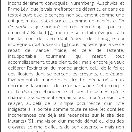
inconsidérément convoqués Nuremberg, Auschwitz et
Primo Lévi, que je vais m’efforcer de désarticuler dans ce
texte-fleuve que je conçois non seulement comme une
critique, mais aussi, et surtout, comme un manifeste.
Fin
de partie
, ai-je souhaité intituler mon blog : par cet
emprunt à Beckett
[7]
, mon dessein était d’évoquer à la
fois la mort de Dieu dont l’odeur de charogne qui
imprègne «
tout l’univers
»
[8]
nous rappelle que la vie se
repaît de viande froide, et celle de l’attente,
insupportable tourment qui interdit tout
accomplissement, toute plénitude ; mais encore je veux
célébrer l’extinction du monde ancien, celui de la foi et
des illusions dont se bercent les croyants, et préparer
l’avènement du monde blanc, froid et décharné – mais
non moins fascinant – de la Connaissance. Cette critique
de la
doxa
guillebaudienne et des fantasmes qu’elle
charrie inlassablement sera ainsi pour moi l’occasion de
relayer, au-delà de la simple occurrence d’un livre
indigeste à la portée somme toute relative (et dont les
incohérences ont déjà été recensées sur le site des
Mutants
)
[9]
, ma vision d’un monde dénué du dieu des
croyants comme d’ailleurs de son absence – mais non