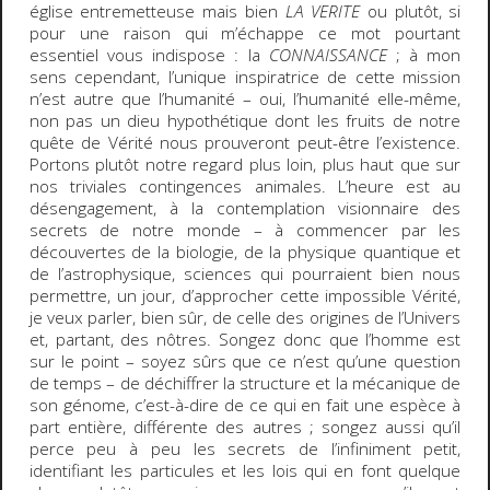
église entremetteuse mais bien
LA VERITE
ou plutôt, si
pour une raison qui m’échappe ce mot pourtant
essentiel vous indispose : la
CONNAISSANCE
; à mon
sens cependant, l’unique inspiratrice de cette mission
n’est autre que l’humanité – oui, l’humanité elle-même,
non pas un dieu hypothétique dont les fruits de notre
quête de Vérité nous prouveront peut-être l’existence.
Portons plutôt notre regard plus loin, plus haut que sur
nos triviales contingences animales. L’heure est au
désengagement, à la contemplation visionnaire des
secrets de notre monde – à commencer par les
découvertes de la biologie, de la physique quantique et
de l’astrophysique, sciences qui pourraient bien nous
permettre, un jour, d’approcher cette impossible Vérité,
je veux parler, bien sûr, de celle des origines de l’Univers
et, partant, des nôtres. Songez donc que l’homme est
sur le point – soyez sûrs que ce n’est qu’une question
de temps – de déchiffrer la structure et la mécanique de
son génome, c’est-à-dire de ce qui en fait une espèce à
part entière, différente des autres ; songez aussi qu’il
perce peu à peu les secrets de l’infiniment petit,
identifiant les particules et les lois qui en font quelque