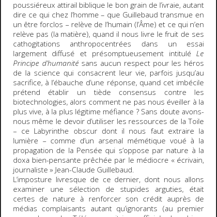
poussiéreux attirail biblique le bon grain de l’ivraie, autant
dire ce qui chez l’homme – que Guillebaud transmue en
un être forclos – relève de l’humain (l’Âme) et ce qui n’en
relève pas (la matière), quand il nous livre le fruit de ses
cathogitations anthropocentrées dans un essai
largement diffusé et présomptueusement intitulé
Le
Principe d’humanité
sans aucun respect pour les héros
de la science qui consacrent leur vie, parfois jusqu’au
sacrifice, à l’ébauche d’une réponse, quand cet imbécile
prétend établir un tiède consensus contre les
biotechnologies, alors comment ne pas nous éveiller à la
plus vive, à la plus légitime méfiance ? Sans doute avons-
nous même le devoir d’utiliser les ressources de la Toile
– ce Labyrinthe obscur dont il nous faut extraire la
lumière – comme d’un arsenal mémétique voué à la
propagation de la Pensée qui s’oppose par nature à la
doxa bien-pensante prêchée par le médiocre « écrivain,
journaliste » Jean-Claude Guillebaud.
L’imposture livresque de ce dernier, dont nous allons
examiner une sélection de stupides arguties, était
certes de nature à renforcer son crédit auprès de
médias complaisants autant qu’ignorants (au premier