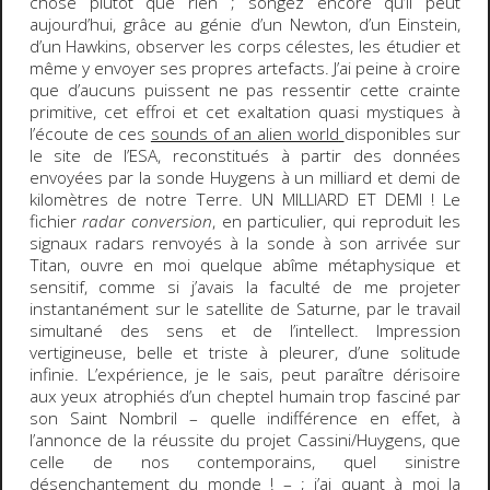
chose plutôt que rien ; songez encore qu’il peut
aujourd’hui, grâce au génie d’un Newton, d’un Einstein,
d’un Hawkins, observer les corps célestes, les étudier et
même y envoyer ses propres artefacts. J’ai peine à croire
que d’aucuns puissent ne pas ressentir cette crainte
primitive, cet effroi et cet exaltation quasi mystiques à
l’écoute de ces
sounds of an alien world
disponibles sur
le site de l’ESA, reconstitués à partir des données
envoyées par la sonde Huygens à un milliard et demi de
kilomètres de notre Terre. UN MILLIARD ET DEMI ! Le
fichier
radar conversion
, en particulier, qui reproduit les
signaux radars renvoyés à la sonde à son arrivée sur
Titan, ouvre en moi quelque abîme métaphysique et
sensitif, comme si j’avais la faculté de me projeter
instantanément sur le satellite de Saturne, par le travail
simultané des sens et de l’intellect. Impression
vertigineuse, belle et triste à pleurer, d’une solitude
infinie. L’expérience, je le sais, peut paraître dérisoire
aux yeux atrophiés d’un cheptel humain trop fasciné par
son Saint Nombril – quelle indifférence en effet, à
l’annonce de la réussite du projet Cassini/Huygens, que
celle de nos contemporains, quel sinistre
désenchantement du monde ! – ; j’ai quant à moi la