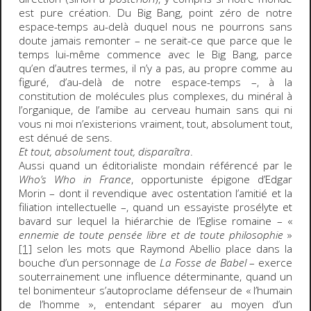
est pure création. Du Big Bang, point zéro de notre
espace-temps au-delà duquel nous ne pourrons sans
doute jamais remonter – ne serait-ce que parce que le
temps lui-même commence avec le Big Bang, parce
qu’en d’autres termes, il n’y a pas, au propre comme au
figuré, d’au-delà de notre espace-temps –, à la
constitution de molécules plus complexes, du minéral à
l’organique, de l’amibe au cerveau humain sans qui ni
vous ni moi n’existerions vraiment, tout, absolument tout,
est dénué de sens.
Et tout, absolument tout, disparaîtra
.
Aussi quand un éditorialiste mondain référencé par le
Who’s Who in France
, opportuniste épigone d’Edgar
Morin – dont il revendique avec ostentation l’amitié et la
filiation intellectuelle –, quand un essayiste prosélyte et
bavard sur lequel la hiérarchie de l’Eglise romaine – «
ennemie de toute pensée libre et de toute philosophie
»
[1]
selon les mots que Raymond Abellio place dans la
bouche d’un personnage de
La Fosse de Babel
– exerce
souterrainement une influence déterminante, quand un
tel bonimenteur s’autoproclame défenseur de « l’humain
de l’homme », entendant séparer au moyen d’un