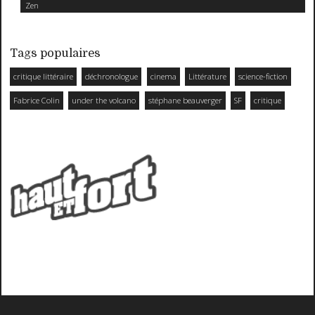
Zen
Tags populaires
critique littéraire
déchronologue
cinema
Littérature
science-fiction
Fabrice Colin
under the volcano
stéphane beauverger
SF
critique