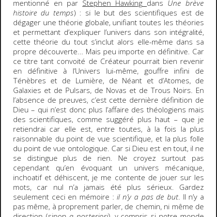
mentionné en par
Stephen Hawking
dans
Une brève
histoire du temps
) : si le but des scientifiques est de
dégager une théorie globale, unifiant toutes les théories
et permettant d’expliquer l’univers dans son intégralité,
cette théorie du tout s’inclut alors elle-même dans sa
propre découverte... Mais peu importe en définitive. Car
ce titre tant convoité de Créateur pourrait bien revenir
en définitive à l’Univers lui-même, gouffre infini de
Ténèbres et de Lumière, de Néant et d’Atomes, de
Galaxies et de Pulsars, de Novas et de Trous Noirs. En
l’absence de preuves, c’est cette dernière définition de
Dieu – qui n’est donc plus l’affaire des théologiens mais
des scientifiques, comme suggéré plus haut – que je
retiendrai car elle est, entre toutes, à la fois la plus
raisonnable du point de vue scientifique, et la plus folle
du point de vue ontologique. Car si Dieu est en tout, il ne
se distingue plus de rien. Ne croyez surtout pas
cependant qu’en évoquant un univers mécanique,
inchoatif et déhiscent, je me contente de jouer sur les
mots, car nul n’a jamais été plus sérieux. Gardez
seulement ceci en mémoire :
il n’y a pas de but
. Il n’y a
pas même, à proprement parler, de chemin, ni même de
direction (sinon
a posteriori
), y compris si notre monde