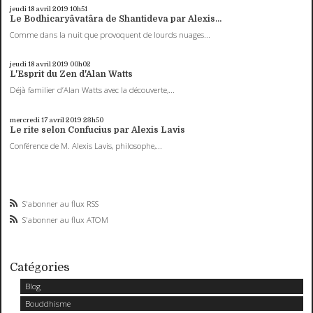
jeudi 18
avril 2019
10h51
Le Bodhicaryâvatâra de Shantideva par Alexis...
Comme dans la nuit que provoquent de lourds nuages...
jeudi 18
avril 2019
00h02
L'Esprit du Zen d'Alan Watts
Déjà familier d’Alan Watts avec la découverte,...
mercredi 17
avril 2019
23h50
Le rite selon Confucius par Alexis Lavis
Conférence de M. Alexis Lavis, philosophe,...
S'abonner au flux RSS
S'abonner au flux ATOM
Catégories
Blog
Bouddhisme