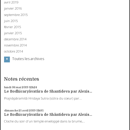
avril 2019
janvier 2016
septembre 2015
juin 2015
février 2015
janvier 2015
décembre 2014
novembre 2014
octobre 2014
Toutes les archives
Notes récentes
lundi 06
mai 2019
12h24
Le Bodhicaryâvatâra de Shantideva par Alexis...
Prajnâpâramitâ Hridaya Sutra (sûtra du coeur) par...
dimanche 21
avril 2019
11h35
Le Bodhicaryâvatâra de Shântideva par Alexis...
Cloche du soir d'un temple enveloppé dans la brume,...