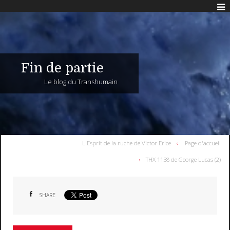
Fin de partie
Le blog du Transhumain
L'Esprit de la ruche de Victor Erice
Page d'accueil
THX 1138 de George Lucas (2)
SHARE