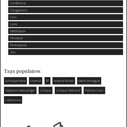
Conférence
Divagations
Film
Livre
Méditation
Musique
Philosophie
Zen
Tags populaires
schizophrénie
cinema
SF
science-fiction
déchronologue
stéphane beauverger
critique
critique littéraire
Fabrice Colin
Littérature