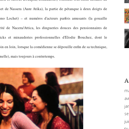
uet de Nassera (Aure Atika), la partie de pétanque à deux doigts de
uno Lochet) – et numéros d'acteurs parfois amusants (la gouaille
rité de Nacera/Attica, les dingueries douces des pensionnaires de
mmicks et minauderies professionnelles d'Elodie Bouchez, dont le
 en loin, lorsque la comédienne se dépouille enfin de sa technique,
nelle), mais toujours à contretemps.
A
ma
av
ja
se
ju