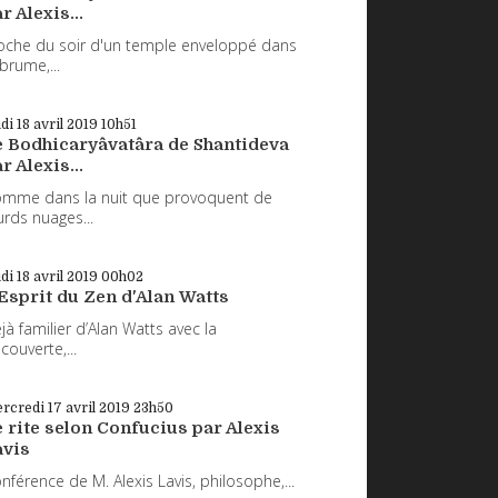
r Alexis...
oche du soir d'un temple enveloppé dans
 brume,...
udi 18
avril 2019
10h51
e Bodhicaryâvatâra de Shantideva
r Alexis...
mme dans la nuit que provoquent de
urds nuages...
udi 18
avril 2019
00h02
Esprit du Zen d'Alan Watts
jà familier d’Alan Watts avec la
couverte,...
rcredi 17
avril 2019
23h50
 rite selon Confucius par Alexis
avis
nférence de M. Alexis Lavis, philosophe,...