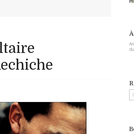
À
ltaire
An
du
Kechiche
R
B