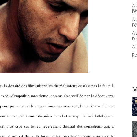
Al
l'é
Al
l'é
Al
l'é
Al
Ro
la densité des films ultérieurs du réalisateur, ce n'est pas la faute à
M
par excès d'empathie sans doute, comme émerveillée par la découverte
 peur que nous ne les regardions pas vraiment, la caméra se fait un
oudain coupé de son rôle précis dans la trame qui le lie à Jallel (Sami
utant plus crue sur le jeu légèrement théâtral des comédiens qui, à
on et surtout Bouajila, formidables) oscillent tous entre instants de