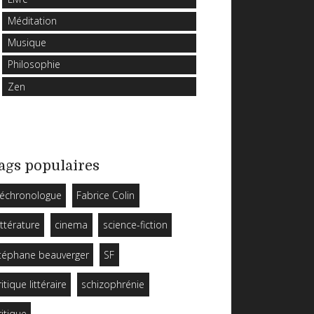
Méditation
Musique
Philosophie
Zen
ags populaires
échronologue
Fabrice Colin
ittérature
cinema
science-fiction
téphane beauverger
SF
ritique littéraire
schizophrénie
ritique