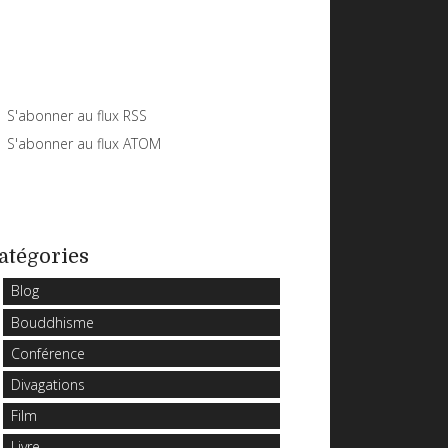
S'abonner au flux RSS
S'abonner au flux ATOM
atégories
Blog
Bouddhisme
Conférence
Divagations
Film
Livre