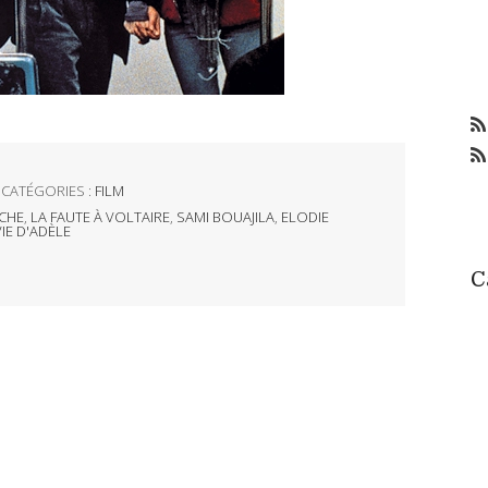
CATÉGORIES :
FILM
ICHE
,
LA FAUTE À VOLTAIRE
,
SAMI BOUAJILA
,
ELODIE
VIE D'ADÈLE
C