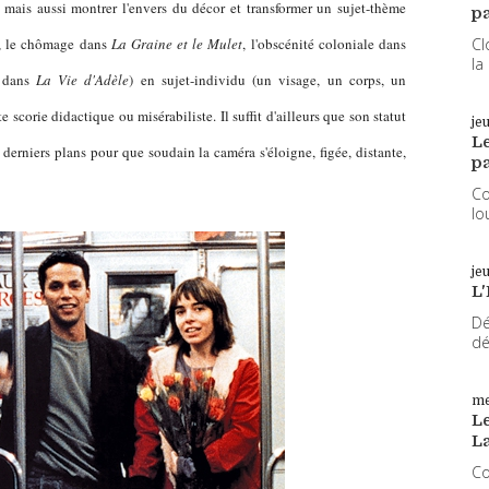
, mais aussi montrer l'envers du décor et transformer un sujet-thème
pa
Cl
, le chômage dans
La Graine et le Mulet
, l'obscénité coloniale dans
la
s dans
La Vie d'Adèle
) en sujet-individu (un visage, un corps, un
 scorie didactique ou misérabiliste. Il suffit d'ailleurs que son statut
je
L
 derniers plans pour que soudain la caméra s'éloigne, figée, distante,
pa
Co
lo
je
L'
Dé
dé
me
Le
L
Co