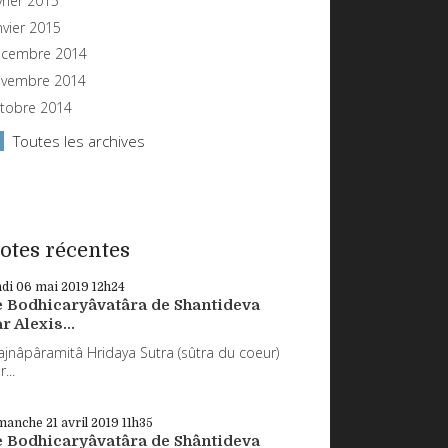
vrier 2015
nvier 2015
cembre 2014
vembre 2014
tobre 2014
Toutes les archives
otes récentes
ndi 06
mai 2019
12h24
e Bodhicaryâvatâra de Shantideva
r Alexis...
ajnâpâramitâ Hridaya Sutra (sûtra du coeur)
...
manche 21
avril 2019
11h35
e Bodhicaryâvatâra de Shântideva