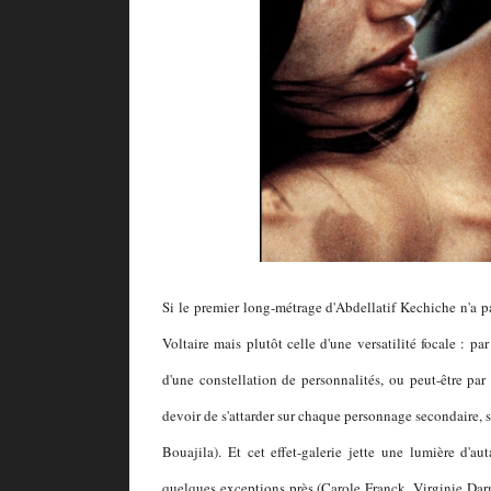
Si le premier long-métrage d'Abdellatif Kechiche n'a pas 
Voltaire mais plutôt celle d'une versatilité focale : 
d'une constellation de personnalités, ou peut-être par
devoir de s'attarder sur chaque personnage secondaire, s
Bouajila). Et cet effet-galerie jette une lumière d'a
quelques exceptions près (Carole Franck, Virginie Darm