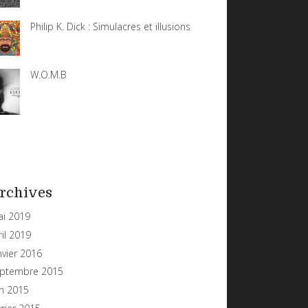
Philip K. Dick : Simulacres et illusions
W.O.M.B
rchives
i 2019
ril 2019
nvier 2016
ptembre 2015
in 2015