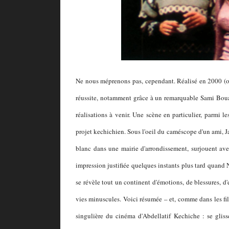
Ne nous méprenons pas, cependant. Réalisé en 2000 (on
réussite, notamment grâce à un remarquable Sami Bouaji
réalisations à venir. Une scène en particulier, parmi le
projet kechichien. Sous l'oeil du caméscope d'un ami, Ja
blanc dans une mairie d'arrondissement, surjouent avec
impression justifiée quelques instants plus tard quand N
se révèle tout un continent d'émotions, de blessures, d'
vies minuscules. Voici résumée – et, comme dans les fi
singulière du cinéma d'Abdellatif Kechiche : se gliss