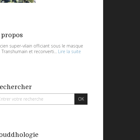
 propos
cien super-vilain officiant sous le masque
 Transhumain et reconverti...
Lire la suite
echercher
ouddhologie