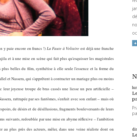
fé
ja
dé
no
oc
 y paie encore en francs !)
La Faute à Voltaire
est déjà une franche
la et à une mise en scène qui fait plus qu'esquisser les magistrales
s plus belles du film, synthétise à elle seule l'essence et la forme du
N
llel et Nassera, qui s'apprêtent à contracter un mariage plus ou moins
lu
 leur joyeuse troupe de bras cassés une liesse un peu artificielle –
L
assera, rattrapée par ses fantômes, s'enfuit avec son enfant – mais où
pa
Pr
espoirs, de désirs et de désillusions, fragments bouleversants de leurs
par
lms suivants, redoublée par une mise en abyme réflexive – l'ambition
er au plus près des acteurs, mêler, dans une veine réaliste dont on
di
L