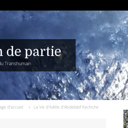
n de partie
 du Transhumain
age d'accueil
La Vie d'Adèle d'Abdellatif Kechiche